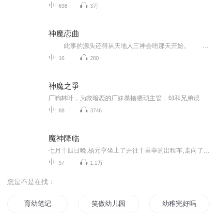
698
3万
神魔恋曲
此事的源头还得从天地人三神会晤那天开始。 天地初开诞生三神，桃花盛开，三神会晤，天神无畏就在他家的破天庭举办桃花盛宴。 谁知我悠哉的刚到天庭，就被无畏拉到了地狱海，看着眼前岩浆涌动，黑雾弥漫，魑魅魍魉狂风乱舞的模样，我有...
16
280
神魔之爭
厂狗林叶，为救暗恋的厂妹暴揍猥琐主管，却和兄弟误闯诡异血雾禁区。捡到一把腐烂断手，竟觉醒吞噬尸妖的黄金血气；为救兄弟硬刚干尸潮，却从血池里捞出上古凶剑“穆皇”。被迫给神秘女魔头打工砍灵魁时，他发现这鬼地方竟是上古神魔战场！当兄弟因女人反...
88
3746
魔神降临
七月十四日晚,杨元亨坐上了开往十里亭的出租车,走向了独属于他的故事,一个层层谜团的故事。
97
1.1万
您是不是在找：
育幼笔记
笑傲幼儿园
幼稚完好吗