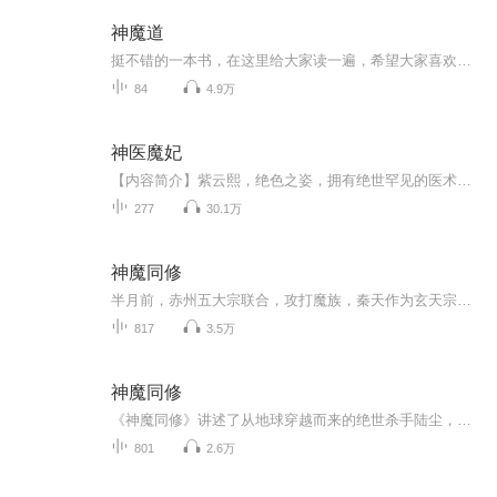
神魔道
挺不错的一本书，在这里给大家读一遍，希望大家喜欢！谨以此书，献给那些不为众人所理解的一少数,希望大家能够了解他们生命中的欢乐与辛酸，灵魂深处的黑暗和光明。 【题记】 我们不是神，所以我们无法选择自己的出生。 我们不是神，但我们可以选择如何活着，以及如何死去。 【阅读指南——请咬文嚼字确认以下事项后，再翻阅正文】 一、以下人群禁止阅读 1．18岁以下未成年； 2．有任何程度抑郁症、忧郁症患者； 3．以各类电影和现实中的杀人...
84
4.9万
神医魔妃
【内容简介】紫云熙，绝色之姿，拥有绝世罕见的医术和毒术，因被好友背叛，一时伤心过度，被车撞死，穿越架空世界。第一次见面，她六岁，他十岁，她笑说“少年，等我长发齐腰，你娶我可好？”第二次见面，她十六岁，他二十岁，她笑说“美男，治好你眼睛，...
277
30.1万
神魔同修
半月前，赤州五大宗联合，攻打魔族，秦天作为玄天宗的年轻天才被派往前去历练，不料被魔族长老一掌打破丹田，不仅如此，体内还被打入魔气，宗门内长老诊断，秦天不再适合修炼，已然成为废人。他失望了，这个曾经自己视若生命的地方，在自己丹田被毁之后竟...
817
3.5万
神魔同修
《神魔同修》讲述了从地球穿越而来的绝世杀手陆尘，卷入万古轮回，成为玄黄大陆一名普通少年的故事。 主角陆尘通过杀妖兽、夺秘宝、洞府探险、宗门争斗等一系列事件不断成长，并经历了大婚、战役、秘境探索等关键剧情。 最终以寻求成仙之秘为主线，在这...
801
2.6万