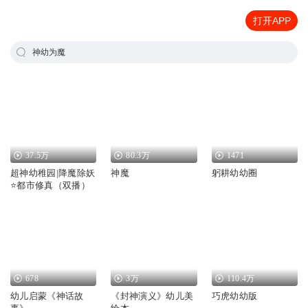
打开APP
神幼为魔
37.5万
80.3万
1471
超神幼稚园|降魔除妖
神魔
躬耕幼幼圈
⭐️都市修真（双播）
678
3万
110.4万
幼儿启蒙《神话故
《封神演义》幼儿美
巧虎幼幼版