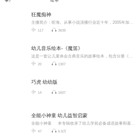
事》
绘本
狂魔痴神
主播简介：听海。从事小说演播行业近十年，2005年加入电视台做播音工作，从2007年开始为翻译片、电影、电视剧、动画片配音，同年开始为故事片、纪录片、专题片录制旁白等。从2009年开始播讲长篇小说，声音宽厚明亮、磁性温暖，穿透力强。演播小说富有特点...
117
3639
幼儿音乐绘本-《魔笛》
这是一套让儿童体会古典音乐的故事绘本，包含分册《动物狂欢节》《胡桃夹子》《魔笛》《彼得与狼》。精彩的故事的配以生动的图画，音乐与故事相得益彰，让儿童加深对音乐的理解，让艺术再也没有距离感。随时可以上的音乐课，认识乐器特点，足不出户就有大...
20
1307
巧虎 幼幼版
14
1607
全能小神童 幼儿益智启蒙
全能小神童 本专辑收录了幼儿学前必备成语故事和基础拼音、基础英文，这些对小朋友的幼儿学前更是起到良好的促前作用，让孩子轻松拥有入学前的知识储备，迈好求知途中的第一步。...
47
6.9万