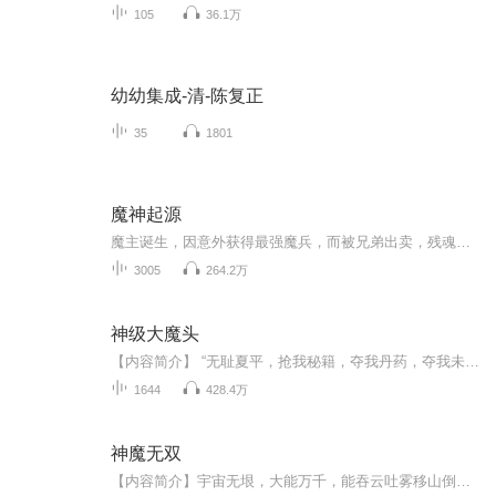
105
36.1万
幼幼集成-清-陈复正
35
1801
魔神起源
魔主诞生，因意外获得最强魔兵，而被兄弟出卖，残魂逃脱在凡间，看哥怎样一路弑神灭魔。
3005
264.2万
神级大魔头
【内容简介】 “无耻夏平，抢我秘籍，夺我丹药，夺我未婚妻，我和你不共戴天。” “他是武道之耻，人类蛀虫，是人渣败类。” “无恶不作，连三岁小儿的棒棒糖也抢，老人过马路都不扶。” “四处惹是生非，各大家族的天才都被他殴打过，人神共愤啊...
1644
428.4万
神魔无双
【内容简介】宇宙无垠，大能万千，能吞云吐雾移山倒海，弹指间便是王朝更迭沧海桑田。然而即便能将星月作掌上观，也耐不住时间流逝红颜枯骨。出身西元镇小家族的苏寒因意外获得了一枚神秘石眼，从此走上了神魔难挡的修炼之途。【作者/主播】作者：资产暴增...