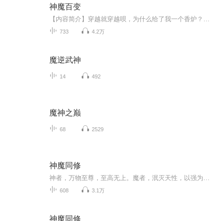
神魔百变
【内容简介】穿越就穿越呗，为什么给了我一个香炉？我是无神论者好不好，不需要敬神礼佛的！唉，算了，起码也是个金手指，凑合着接受吧！且看一个地球来客，如何在异界成为一个永恒的传说！我要的是踏破巅峰，打破命运的束缚；我要的是翻手成云，覆手成雨...
733
4.2万
魔逆武神
14
492
魔神之巅
68
2529
神魔同修
神者，万物至尊，至高无上。魔者，泯灭天性，以强为尊。从地球穿越而来的绝世杀手陆尘，被卷入了万古轮回之中，成为玄黄大陆中一名普普通通的少年。杀妖兽，夺秘宝，与天地独斗。且看陆尘如何在这缤纷灿烂的世界称尊，寻求成仙秘。
608
3.1万
神魔同修