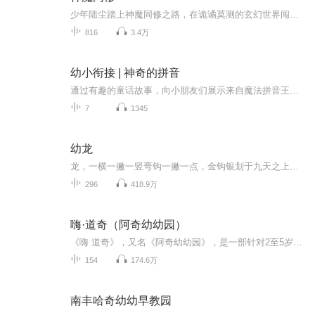
少年陆尘踏上神魔同修之路，在诡谲莫测的玄幻世界闯荡。他于探索洞府时发现令牌秘密，又在天剑殿历经考验提升实力。秘境冒险中，他直面危机、激战各方势力，既有热血厮杀，也不乏诙谐趣事。感情上，他被陆嘉颖牵挂，还与森罗公主邀月有婚事纠葛。陆尘所在...
816
3.4万
幼小衔接 | 神奇的拼音
通过有趣的童话故事，向小朋友们展示来自魔法拼音王国的神奇世界，认识神奇的拼音字母和声调精灵，和拼音、声调交朋友。每天10分钟，听有趣的故事，学习有趣的拼音，一周快乐学习拼音，完成拼音启蒙和幼小衔接。
7
1345
幼龙
龙，一横一撇一竖弯钩一撇一点，金钩银划于九天之上！ 紫晶龙、梦幻龙、尸龙、黄铜龙、仙女龙、萝莉龙、虹彩龙、永罚龙、憎恨龙！ 青眼三头龙、炎戈龙、哈克龙、光与暗之龙、真红眼黑龙、奥西里斯天空龙！ 千余种奇特巨龙生活在失落位面，遵循着丛林法则，...
296
418.9万
嗨·道奇（阿奇幼幼园）
《嗨 道奇》，又名《阿奇幼幼园》，是一部针对2至5岁儿童的英国学龄前动画。每集长度约7分钟，故事是围绕着由一只友善和蔼的大狗狗道奇经营的道奇幼儿园(又名:松鼠俱乐部、道奇幼幼园)而展开的故事。在这里，孩子们可以参与各种各样的活动，并获得成就徽章...
154
174.6万
南丰哈奇幼幼早教园