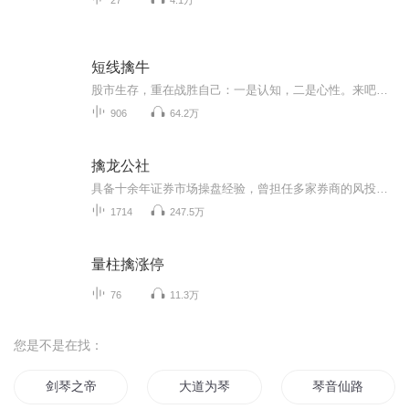
短线擒牛
股市生存，重在战胜自己：一是认知，二是心性。来吧，让我们一起来感受市场的呼吸，逐步提高对市场的理解力，锤炼心性，你一定会乐在其中！
906
64.2万
擒龙公社
具备十余年证券市场操盘经验，曾担任多家券商的风投部总监。通过市场信息解读和技术形态分析，以独特的视角和敏锐的嗅觉，每天对股市行情进行独立分析，给散户朋友们解析盘中热点题材牛股。并且在盘后以录音的方式从消息面，基本面，技术面综合分析大盘走...
1714
247.5万
量柱擒涨停
76
11.3万
您是不是在找：
剑琴之帝
大道为琴
琴音仙路