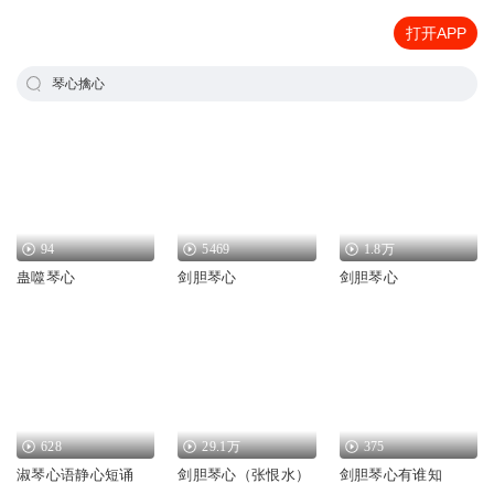
打开APP
琴心擒心
94
5469
1.8万
蛊噬琴心
剑胆琴心
剑胆琴心
628
29.1万
375
淑琴心语静心短诵
剑胆琴心（张恨水）
剑胆琴心有谁知