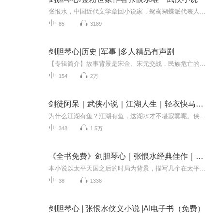
张恨水，中国近代文学章回小说家，鸳鸯蝴蝶派代表人物，金粉世家作者。《剑胆琴心》的文笔非常细腻，书中的奇人异士又不会让人觉得离自己太远，颇有现代网络小说的爽感，但又不会像很多网文中情节与对话那样让人读着发腻。
85
3189
剑胆琴心|历史 |军事 |多人精品有声剧
【专辑简介】故事背景是宋金、宋元交战，民族危亡的战乱时代。积弱的宋朝统治者，一味退让媾和求得苟安，但是民间的抗敌地火则熊熊燃烧。作者对消极避战的统治者，以及出卖民族利益的奸佞邪恶之人取无情的鞭笞态度；另一方面又从弘扬发展民族精神的高度，...
154
2万
剑徒阿呆｜武侠小说｜江湖人生｜轻衣快马｜剑胆琴心
为什么江湖有鱼？江湖有鱼，这湖水才不堪寂寞呢。侠客一路成长，从小虾米到大侠，个中滋味不尽相通，何尝不是我们的一生呢？为了生活而生，为了生活而活，一辈子，都不敢停歇，怕停歇了，就再也没有勇气去面对新的生活了。请大家品茗，静静倾听属于你的时...
348
1.5万
《全书免费》剑胆琴心｜张恨水经典佳作｜破百亿作品
本小说以太平天国之后的时局为背景，描写几个在太平军中颇立战功又深怀绝技的主角，在江湖上行侠仗义，打抱不平的几段经历。全书共分三个高潮，众侠救索，说帮派江湖，韩庭富他等史，却总侠客传奇，张三公子剿匪，足兵法机谋。全书以柴竞为客串人物，情节...
38
1338
剑胆琴心 | 张恨水侠义小说 |AI电子书（免费）