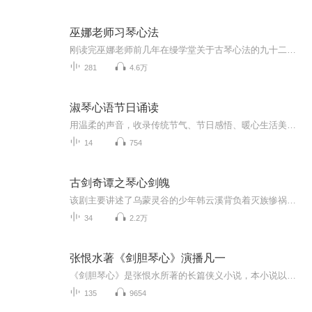
巫娜老师习琴心法
刚读完巫娜老师前几年在缦学堂关于古琴心法的九十二篇内容 于我的学琴 有着莫大的帮助 恰好又看到习琴心法百日读 这简直就是为我量身定做的 还有不到两个月 习琴就满三年了 每天带着觉察练琴 为三周岁送上一份礼物
281
4.6万
淑琴心语节日诵读
用温柔的声音，收录传统节气、节日感悟、暖心生活美文，用舒缓诵读陪伴大家静心休养、感悟日常烟火，传递平和治愈的生活心境。所有文稿均为本人原创日常感悟。
14
754
古剑奇谭之琴心剑魄
该剧主要讲述了乌蒙灵谷的少年韩云溪背负着灭族惨祸，失去记忆改名为百里屠苏，而后遇到风晴雪、欧阳少恭、方兰生等人展开一系列传奇故事。
34
2.2万
张恨水著《剑胆琴心》演播凡一
《剑胆琴心》是张恨水所著的长篇侠义小说，本小说以太平天国之后的时局为背景，描写几个在太平军中颇立战功又身怀绝技的主角，在江湖上行侠仗义，打抱不平的几段经历。全书情节线索复杂，层层相环，悬念迭起，扣人心弦。《剑胆琴心》没有怪力乱神，没有奇...
135
9654