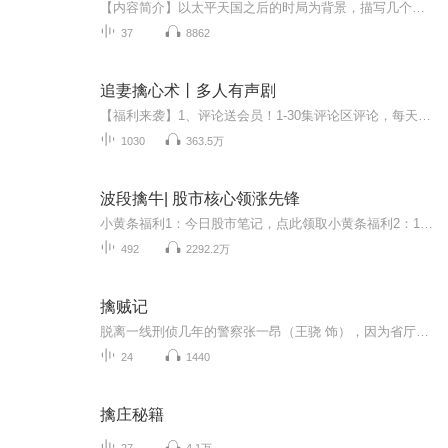
【内容简介】以太平天国之后的时局为背景，描写几个在太平军中颇立战功又深怀绝技的主角，在江湖上行侠仗义，打抱不平的几段经历。全书以柴竞为客串人物，情节线索友情复杂，层层相环，悬念迭起，扣 人心弦。《剑胆琴心》没有怪力乱神，没有奇幻仙侠，有的...
37
8862
追妻擒心术丨多人有声剧
【福利来袭】1、评论送会员！1-30集评论区评论，每天抽一集送喜马拉雅VIP月卡！2、转发送会员！每天转发更新集数到粉丝群，每天群内抽一人送喜马拉雅VIP月卡！内容简介 从民政局出来，她后悔冲动出嫁。她纠结问：“你这么有钱，我嫁给你，你将来外遇我怎么...
1030
363.5万
波段擒牛| 股市核心领涨先锋
小黄条福利1：今日股市笔记，点此领取小黄条福利2：17节筹码理论课程小黄条福利3：机构波浪指标更新时间：【机会早知道】早9点，3分钟，洞悉一天的股市机会！【慧眼识股】傍晚6点，跟老李一起捕捉短线起爆股主播介绍：1998年入市，征战19年股票交易市场，...
492
2292.2万
擒贼记
脱离一线刑侦几年的警察张一昂（王骁 饰），因为省厅收到的匿名举报信，被派往三江口调查案件。张一昂到三江口不久就遇到刑警队长被害，张一昂在洗清自我嫌疑时意外逮捕了连环杀人案的凶手，迅速建立声望。张一昂将侦查方向锁定到当地富商周荣（王传君 ...
24
1440
擒庄秘籍
27
4.1万