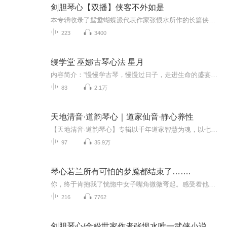
剑胆琴心【双播】侠客不外如是
本专辑收录了鸳鸯蝴蝶派代表作家张恨水所作的长篇侠义小说：《剑胆琴心》。本小说以太平天国之后的时局为背景，描写几个在太平军中颇立战功又深怀绝技的主角，在江湖上行侠仗义，打抱不平的几段经历。全书共分三个高潮，众侠救索，说帮派江湖，韩庭富他等...
223
3400
缦学堂 巫娜古琴心法 星月
内容简介：“慢慢学古琴，慢慢过日子，走进生命的盛宴，让自己变得更美好。”古琴家巫娜老师自2016年创办古琴网络学校“缦学堂”已有多年，她通过30多年古琴生涯总结了一套学习古琴的心法。让无数缦学堂的学生受益，这也是缦学堂授课的核心之一。这套心法...
83
2.1万
天地清音·道韵琴心｜道家仙音·静心养性
【天地清音·道韵琴心】专辑以千年道家智慧为魂，以七弦泠泉为笔，勾勒出山水间的无为之境。古琴丝弦轻颤如松风穿云，泛音空灵似月照寒潭，十三徽位间流淌着《南华真经》的逍遥气韵。每一声按吟皆暗合吐纳之法，每段滚拂皆应和阴阳流转，特别融汇武当山晨...
97
35.9万
琴心若兰所有可怕的梦魇都结束了…….
你，终于肯抱我了恍惚中女子嘴角微微弯起。感受着他的体息，他的怀抱，他的温暖，终于安全了，所有可怕的梦魇都结束了…….
216
7762
剑胆琴心/金粉世家作者张恨水唯一武侠小说