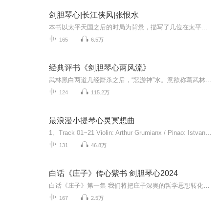
剑胆琴心|长江侠风|张恨水
本书以太平天国之后的时局为背景，描写了几位在太平军中颇立战功又深怀绝技的主角。他们隐匿于江湖之中，却胸怀侠义，路遇不平往往便要拔刀相助。故事情节层层相环，悬念迭起，扣 人心弦。本书没有怪力乱神，没有奇幻仙侠，有的只是技艺。正是这种朴实自然...
165
6.5万
经典评书《剑胆琴心两风流》
武林黑白两道几经厮杀之后，“恶游神”水。意欲称葛武林，再次挑起事端，其手段阴险之或陈平应师妹之密邀复出江湖，所到之处尽是阴迷雾，又引出许多恩恩怨怨。朱直历尽千辛万苦，终将“五毒推风掌”练成，决心寻报杀父之仇，并且要独领武林风骚……一时间...
124
115.2万
最浪漫小提琴心灵冥想曲
1、Track 01~21 Violin: Arthur Grumianx / Pinao: Istvan Hajdu （Track 01~28 飞利浦录音 ）2、巴赫无伴奏小提琴奏鸣曲 BWV1001~1003 谢霖 （DG头版）3、巴赫无伴奏小提琴奏鸣曲 BWV1004 帕尔曼 （EMI见本盘）4、巴赫无伴奏小提琴奏鸣曲 BWV100...
131
46.8万
白话《庄子》传心紫书 剑胆琴心2024
白话《庄子》第一集 我们将把庄子深奥的哲学思想转化为易于理解的现代语言，帮助读者领悟这位先哲的智慧，为你打开一扇通往庄子思想世界的大门。#庄子 #白话庄子 #传心紫书 #剑胆琴心2024
167
2.5万