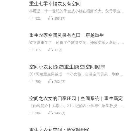
重生七零幸福农女有空间
林薇是二十一世纪的千金从小就在福窝长大。父母事业忙也会抽空陪她，爷爷奶奶外公外婆更是给他当成手中宝，和父母去商场买点特产去旅游时给好友，结果正在商场里的时候遇到突然停电，不知道被谁推了一下撞在了架子上，感觉头好痛这样昏迷了过去，等醒来穿...
521
258.2万
重生农家空间灵泉有点田丨穿越重生
梁立夏重生了，还得了个随身空间。她改变家人命运，借着空间种种田养养花过上发家致富，经营酒店农场的幸福日子。只是这位顾少爷，怎么也被拐到她的计划里来了呢？
115
1.1万
空间小农女|免费|重生|架空|空间|励志
30+阿姨重生穿越成一个小女孩，自带空间灵泉，刚睁开眼就遇到奇葩亲戚们在分家？分就分，谁怕谁？从此开始了励志的发家致富奋斗史！（作者先抑后扬，过了百集才略爽快，真正爽文需在一百二十之后哦
780
702.4万
空间之农女的四季庄园｜空间系统｜重生霸宠
【内容简介】风絮儿。21世纪的农业学与生物学教授，私下却是五星级大酒店的幕后老板。学校与酒店两边跑，可想而知，劳累成疾，眼睛一闭一睁就穿越到了死了娘，又刚死了爹的小村姑身上。好在穿越有个福利，万能的空间。捣鼓捣鼓种子，种出了万亩高产粮，闲...
364
940.9万
重生之农女空间：致富种田忙