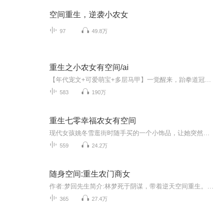
空间重生，逆袭小农女
97
49.8万
重生之小农女有空间/ai
【年代宠文+可爱萌宝+多层马甲】一觉醒来，跆拳道冠军苏晚晴成了困难年代臭名昭著的恶妇。 前有瘸腿公公，后有瞎眼婆婆，还有瘦骨嶙峋的小包子！ 家徒四壁，负债累累，吃了上顿没下顿！ 狗颜苏晚晴气得直跳脚：贼老天，你玩我！ 好在有空间傍...
583
190万
重生七零幸福农女有空间
现代女孩姚冬雪逛街时随手买的一个小饰品，让她突然获得空间，但她发现，这个空间好似不只是她一个人拥有？ 某天晚上，她开始在睡梦中旁观了一个生活在七十年代，跟她同名的女孩的生活日常。 女孩家庭幸福，有一身力气，即使是在姚冬雪觉得艰难的年代，她...
559
24.2万
随身空间:重生农门商女
作者:梦回先生简介:林梦死于阴谋，带着逆天空间重生。她发誓一定要改变自己，活出个人样来，养的起自己父母，泡的上某男神，什么钱财男神都必须是她的!两个熊孩子出生后联合他们的老妈一起抵制某爸爸，某爸爸发威，轻轻冷哼一声，“放开你们老妈，让我来!”林梦紧紧抱住一儿一女腻着某男人，“你在上前一步，我就带着孩子们住空间去!”某位被嫌弃的男神爸爸一脸幽怨的看着一大两小，最终无奈只好妥协，小兔崽子，你们过来，我保证不打死你们!!
365
27.4万