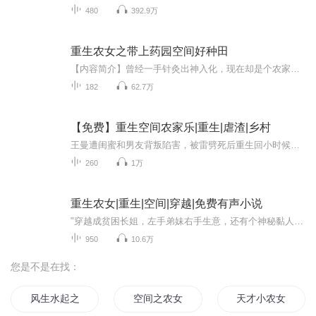
480
392.9万
重生农女之带上药园空间好种田
【内容简介】曾经一手针灸出神入化，现在却是个农家小娘子，三间摇摇欲坠的茅屋，身上那些打着补丁的衣服，靠着这些在这世界大干一场？不！当然是先解决温饱，带着药园空间来种田。【作者】司马锐儿【主播】一执明裳、顾柒【更新说明】日更5集
182
62.7万
【免费】重生空间农家乐|重生|虐渣|乡村
王曼遭闺蜜和男友背叛陷害，被雷劈死后重生回小时候。此时父母正闹离婚，她认清大姨的算计，决心改变命运。重生后的她将如何改写人生，令人期待。
260
1万
重生农女|重生|空间|穿越|免费有声小说
"穿越成贫困长姐，左手弟妹右手生意，还有个神秘黏人精：‘你烧火我摆摊，但成亲这事……得加钱！’"
950
10.6万
您是不是在找：
风生水起之超强农家女
空间之农女皇后
天才小农女