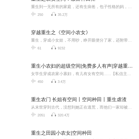
重生到一无所有的家庭，还有生病爸，包子性格的妈，看我如何发家致富.......
250
35.2万
穿越重生之《空间小农女》
重生，穿成小女娃，不用吵，睁开眼便分了家，还附带个灵液、灵泉的空间！赚大发了！各种极品必须的装备！不过，可不可以不要这么多啊！渣爹、后娘的娃太可怜！种田发家必须的标配！可不可以少点田啊！大环境不安全啊！七灾八难的地主婆也太‘维和’了吧！...
61
9232
重生小农妇的超级空间|免费多人有声|穿越重生|空间
女学生穿成农家小寡妇，有儿有女有空间......【私信主播领红包】加主播微信：L9veLife【听书领福利】截至7月30日关注、订阅、推荐、评论35字以上、收听本专辑达30小时以上，领0.88元。【简介】女学生一朝穿越到古代，成了拥有一双儿女的农家小寡妇，丈夫战...
450
3.4万
重生农门 长姐有空间丨空间种田丨重生虐渣
从末世穿到古代，没想到她正在逃荒，而他们一家却被家族赶了出去，没事，她手握空间，为了家里的这孤儿寡母，她买良田，做生意，把日子过得风生水起！
2051
320.4万
重生之田园小农女|空间种田