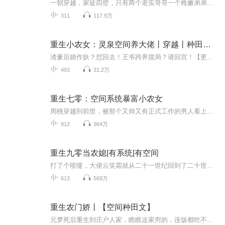
一朝穿越，家徒四壁，只有两个老实哥哥一个稚嫩弟弟。面对咄咄逼人的大伯一家，林筱容带领三兄弟自力更生，空间种果蔬，山上采百草。空间里的水稻、草莓、蘑菇、蒲公英、人参、灵芝、不老草等，咱想要什么就有什么。在山上捡到一枚小帅哥，帅的惊人，谜一...
311
117.9万
重生小农女：灵泉空间养大佬丨穿越丨种田丨空间
渣爹后娘作妖？怼回去！王爷跨界搅局？请回宫！【更新时间】每天8点更新！首发40集，日更5集！【内容简介】睁眼重生，不吵不闹直接分家，渣爹后娘眼睁睁看她带走泼天富贵！灵液浇灵药，灵泉养神兽，种啥成啥，财富滚滚来，发家致富so easy！空间里啥都有，...
493
31.2万
重生七零：空间系统暴富小农女
周桃穿越到前世，被那个又帅又有正式工作的男人看上了。等她搞清楚缘由，才知道他说喜欢自己，只是看上自己老实懦弱，好控制，所以想跟自己假结婚。正好周桃也没有嫁人的打算，那就一起合作，开开心心过单身生活。有智脑在手，还怕过不上暴富的小日子？
912
964万
重生九零当农媳|有系统|有空间
打了个喷嚏，大佬云笑霜就从二十一世纪回到了二十世纪九十年代，成了湛家的长媳，这是一个让云哥很蛋疼的身份。 自此之后不仅有了丈夫有了公公婆婆，还附赠了一串小姑子小叔子。 看着那从高到矮的一群萝卜头，云大佬表示不怂，不就是没吃的吗？咱有抽奖系...
613
569万
重生农门娇丨【空间种田文】
元梦死后重生到庄户人家，瞧瞧这家穷的，连饭都吃不饱。守着无比富饶的大海怎么会饿肚子呢，这不是抱着金饭碗要饭吗？看元梦如何从大海里捞金。怎么瞅着这家人有点神秘呢？看女主如何拨开重重面纱，有仇的报仇，有恩的报恩，看看现代女孩是如何活出别样的...