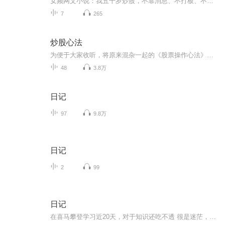
女频网文小说：我五十岁炒股，不靠消息、不打板、不追妖、不做短线赌博，只用一套三根均线+高量柱极简体系，连续八年稳定年化50%！从曾经亏光养老本金、夜夜失眠的韭菜散户，到如今稳赚复利、不惧牛熊、从容交易的老股民。
7
265
炒股心法
为便于大家收听，将原来混杂一起的《股票操作心法》专辑中有关炒股的节目单列出来，独立成为专辑。和原来的专辑顺序不一样，另外最早录制的几期节目声音质量不好，请大家见谅。
48
3.8万
日记
97
9.8万
日记
2
99
日记
在喜马攀登学习近20天，对于知识还吃不透 很是迷茫，不比以前画画，该用什么笔了就顺手拿起来作画，这配音不熟练，效果很差，拿不出手！以前用笔记记一些三三两两的往事，现在，我要学会用声音去记录！希望自己能一天天有进步！多多鞭策我吧！不然我会偷懒...