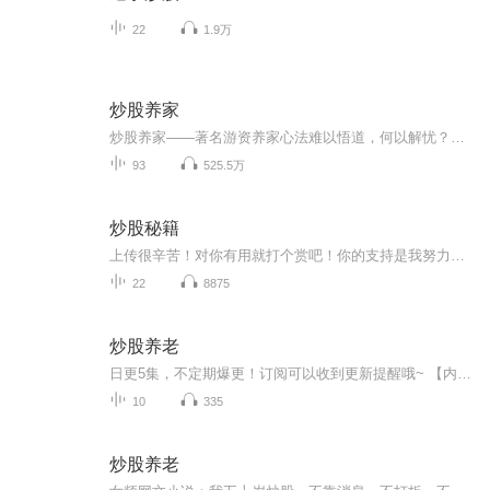
22
1.9万
炒股养家
炒股养家——著名游资养家心法难以悟道，何以解忧？只渡有缘人！炒股需要冷静！坚定信心，踏实向前！沉心静气，学会控仓，学会冷静，学会建立体系！努力，自律，耐心！把握入场时机！
93
525.5万
炒股秘籍
上传很辛苦！对你有用就打个赏吧！你的支持是我努力的动力，欢迎关注、订阅、分享。谢谢！
22
8875
炒股养老
日更5集，不定期爆更！订阅可以收到更新提醒哦~ 【内容简介】 我五十岁炒股，不靠消息、不打板、不追妖、不做短线赌博，只用一套三根均线+高量柱极简体系，连续八年稳定年化50%！从曾经亏光养老本金、夜夜失眠的韭菜散户，到如今稳赚复利、不惧牛熊、...
10
335
炒股养老