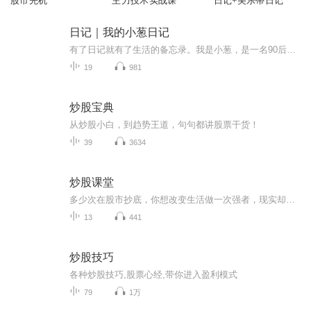
股市先机
主力技术实战课
日记+美乐蒂日记
日记｜我的小葱日记
有了日记就有了生活的备忘录。我是小葱，是一名90后宝妈，也是万千世界中普普通通的一名上班族，年初的时候给自己买了一本日记本，想要记录自己一年中的喜怒哀乐，却总因为这样的那样的原因而搁浅，或许，我可以通过另一种方式来记录……
19
981
炒股宝典
从炒股小白，到趋势王道，句句都讲股票干货！
39
3634
炒股课堂
多少次在股市抄底，你想改变生活做一次强者，现实却把你打的满地找牙，你想的抄底是它想抄你的家。这么痛了还不醒来好好学习吗？唯有学习才能让我们成长，改变认知才能改运重生！把最好的老师们的方法都集中在这里了，接下来就看大家的学习力了。由衷感谢...
13
441
炒股技巧
各种炒股技巧,股票心经,带你进入盈利模式
79
1万