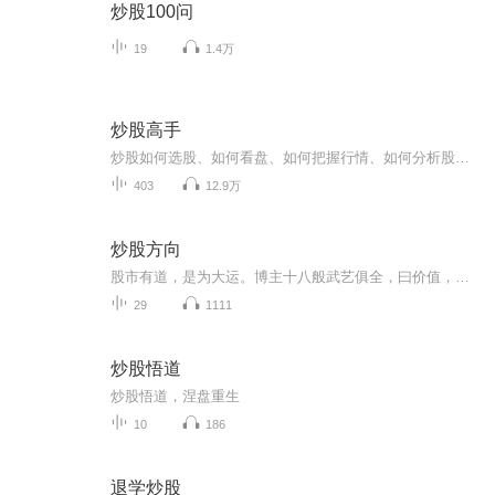
炒股100问
19
1.4万
炒股高手
炒股如何选股、如何看盘、如何把握行情、如何分析股价走势、何时买入、何时卖出等等问题，是每个炒股的人都面临的，却又难以找到标准答案的问题，关注我，给你分析炒股高手、交易大师的操盘方法，听了以后你一定会有收获。
403
12.9万
炒股方向
股市有道，是为大运。博主十八般武艺俱全，曰价值，波浪，缠论，水池，天网，徐行（节奏），量价，分时，裸k。。。。和我一起股市飞翔吧
29
1111
炒股悟道
炒股悟道，涅盘重生
10
186
退学炒股