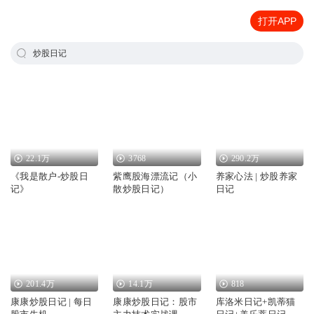
打开APP
炒股日记
22.1万
3768
290.2万
《我是散户-炒股日
紫鹰股海漂流记（小
养家心法 | 炒股养家
记》
散炒股日记）
日记
201.4万
14.1万
818
康康炒股日记 | 每日
康康炒股日记：股市
库洛米日记+凯蒂猫