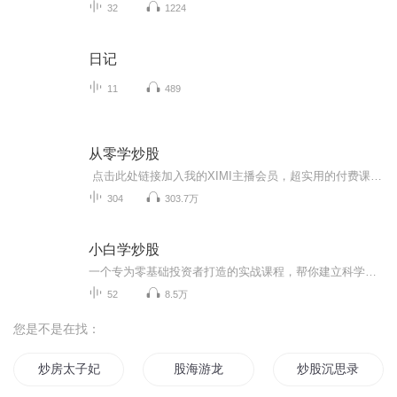
32
1224
日记
11
489
从零学炒股
点击此处链接加入我的XIMI主播会员，超实用的付费课程等你学，还能与我近距离互动交流！学习我的选股思路，相信你一样可以成为韭菜收割机！（节目已登记版权，未经允许不得用于商业用途，如有侵权，将追究法律责任！）从零开始由简入繁循序渐进传授股票...
304
303.7万
小白学炒股
一个专为零基础投资者打造的实战课程，帮你建立科学投资体系，在市场中稳健积累正收益，新手上路必听的入门课程！我是寒梅，欢迎与我微交流 DD19771109
52
8.5万
您是不是在找：
炒房太子妃
股海游龙
炒股沉思录