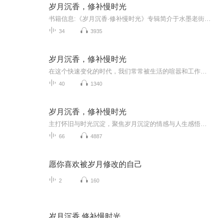
岁月沉香，修补慢时光
书籍信息:《岁月沉香·修补慢时光》专辑简介于水墨老街的悠悠巷陌里，打捞那些散落的民间小故事，在细碎的烟火日常中，品咂岁月沉淀的温润沉香，修补一段被快节奏生活遗忘的慢时光。 内容重点:生活碎片小故事，让忙碌的人们的心尝一尝一个叫慢下来的小点心...
34
3935
岁月沉香，修补慢时光
在这个快速变化的时代，我们常常被生活的喧嚣和工作的忙碌所淹没，以至于忘记了慢下来，去聆听那些被时光雕琢的故事。在这些故事中，有一群人，他们以坚定的信念和不屈的精神，守护着传统，追逐着梦想，用他们的双手和智慧，编织着属于自己的传奇。这些故...
40
1340
岁月沉香，修补慢时光
主打怀旧与时光沉淀，聚焦岁月沉淀的情感与人生感悟，静心聆听，回忆并珍惜
66
4887
愿你喜欢被岁月修改的自己
2
160
岁月沉香.修补慢时光