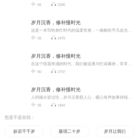
65
2290
岁月沉香，修补慢时光
这是一本写给匆忙时代的温柔答卷，一曲献给平凡追光者的岁月长歌。这里有老街馄饨铺里代代相传的老味道、老胡同里缝补时光的修鞋匠人、指尖流转千年的非遗剪纸与陶艺匠心；有麦田山间默默守护故土的农人、海边灯塔与古桥边执着坚守的守护者、山顶校园里点...
55
2475
岁月沉香，修补慢时光
在这个喧嚣奔涌的时代，我们被追逐与忙碌裹挟，常常忘了停下脚步，聆听那些被时光温柔雕琢的低声细语。却总有一些人，在流动的岁月里静默扎根。他们以专注为铠，以耐心为舟，守护着不被轻易察觉的传统，追逐着属于灵魂深处的远方。他们的双手触摸过时间的...
80
2737
岁月沉香，修补慢时光
人间烟火皆过往，岁月沉香慰人心，暖心有声故事持续更新。远离喧嚣纷扰，走进慢时光，倾听最触动人心的流年故事。沉淀岁月心境，品读百味人生，在轻声诉说中安放疲惫的灵魂。人人都追求“快”的时代，我们总被生活的喧嚣裹挟，被工作的忙碌追赶，渐渐丢掉...
55
1942
您是不是在找：
妖后千千岁
最强二十岁
岁月让我们一起长