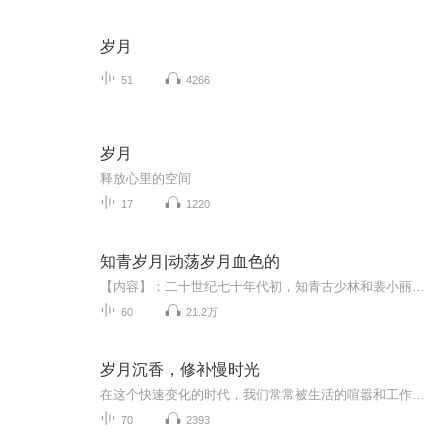
岁月
51
4266
岁月
释放心里的空间
17
1220
知青岁月|动荡岁月血色的
【内容】：二十世纪七十年代初，知青古少林和裴小丽来到雨母山区插队落户。面对家庭的变故，爷爷古兆光历史问题造成的影响，以及招工回城的诱惑，暗中黑手的摧残，纯真的爱情是如何演绎出动荡岁月血色苍茫的青春传奇？ 【主播】：小草。天津宝坻人，喜欢朗诵、国画、摄影。录制有声作品多部。 【作者】：谢晓衡。笔名谢川，作家，诗人。主要著作有长篇小说《苍茫岁月》《桃花村的女人》《一再疯狂》等。 【购买须知】：1、本作品为付费有声书，0.2元/集，预计每天更新1-2集。购买成功后，即可收听全本，可下载重复收听。 2、版权归原作者所有，严禁翻录成任何形式，严禁在任何第三方平台传播，违者将追究其法律责任。 3、如在充值/购买环节遇到问题，可以通过页面右上方按钮，分享至微信内使用微信支付完成购买。 4、在购买过程中，如果你有任何问题，可以在微信搜索公众号【bestxmly】或搜索【喜马拉雅付费精品】来随时咨询问题，也可以拨打客服电话：400-838-5616
60
21.2万
岁月沉香，修补慢时光
在这个快速变化的时代，我们常常被生活的喧嚣和工作的忙碌所淹没，以至于忘记了慢下来，去聆听那些被时光雕琢的故事。在这些故事中，有一群人，他们以坚定的信念和不屈的精神，守护着传统，追逐着梦想，用他们的双手和智慧，编织着属于自己的传奇。这些故...
70
2393