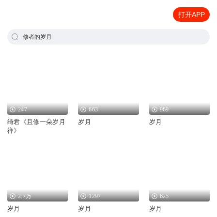
打开APP
修者的岁月
247
663
969
绮君《且修一朵岁月
岁月
岁月
禅》
2.7万
1297
625
岁月
岁月
岁月