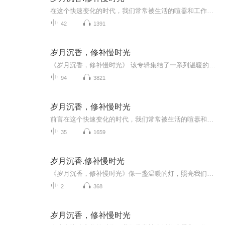
在这个快速变化的时代，我们常常被生活的喧嚣和工作的忙碌所淹没，以至于忘记了慢下来，去聆听那些被时光雕琢的故事。在这些故事中，有一群人，他们以坚定的信念和不屈的精神，守护着传统，追逐着梦想，用他们的双手和智慧，编织着属于自己的传奇。这些故...
42
1391
岁月沉香，修补慢时光
《岁月沉香，修补慢时光》 该专辑集结了一系列温暖的故事，如“老街馄饨香，岁月守味长”“指尖上的非遗传承”等，通过这些故事展现生活中的宁静与美好，让人们在快节奏的生活中找到一片宁静和思考的空间，体会那些缓慢时光中的温暖和智慧。
94
3821
岁月沉香，修补慢时光
前言在这个快速变化的时代，我们常常被生活的喧嚣和工作的忙碌所淹没，以至于忘记了慢下来，去聆听那些被时光雕琢的故事。在这些故事中，有一群人，他们以坚定的信念和不屈的精神，守护着传统，追逐着梦想，用他们的双手和智慧，编织着属于自己的传奇。这...
35
1659
岁月沉香.修补慢时光
《岁月沉香，修补慢时光》像一盏温暖的灯，照亮我们内心深处的柔软角落，让我们在快节奏的生活中找到一片宁静和思考的空间。一起走进那些被岁月沉淀的故事，感受那些平凡中的伟大，体会那些缓慢时光中的温暖和智慧。
2
368
岁月沉香，修补慢时光