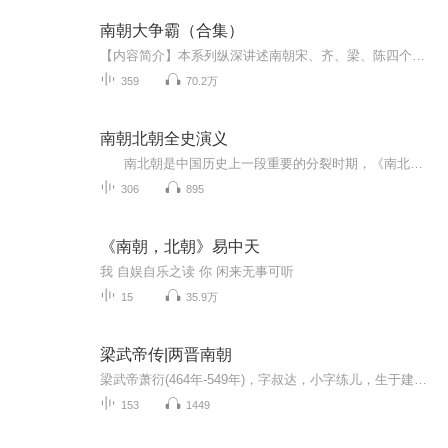
南朝大争霸（合集）
【内容简介】本系列纵深讲述南朝宋、齐、梁、陈四个朝代的异彩纷呈的历史，对南北朝期间的重大历史军事、重要历史人物以及铁马金戈的战争场景、波谲云诡的宫廷阴谋、离散破碎的皇权亲情、无边泛滥的情色欲望等方面都有全面的描述与评论，将帝国争霸兴衰史...
359
70.2万
南朝北朝全史演义
南北朝是中国历史上一段重要的分裂时期，《南北朝演义》以磅礴的气势，展现了南北朝时期波澜壮阔的战争历史。 从刘裕北伐中原、建立刘宋王朝开始，一路追溯至北魏统一北方，形成南北对峙的格局。期间，南朝宋、齐、梁、陈四朝更迭，北朝...
306
895
《南朝，北朝》易中天
我 自娱自乐之读 你 闲来无事可听
15
35.9万
梁武帝传|两晋南朝
梁武帝萧衍(464年-549年)，字叔达，小字练儿，生于建康(今南京)，籍贯南兰陵郡武进县东城里(今江苏省丹阳市)，南北朝时期梁朝政权的建立者。萧衍是兰陵萧氏的世家子弟，为汉朝相国萧何的二十五世孙。 父亲萧顺之是齐高帝的族弟，封临湘县侯，官至丹阳尹，...
153
1449