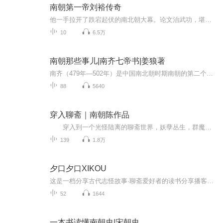
南朝第一帝刘裕传奇
他一手拉开了跌宕起伏的南北朝大幕。论文治武功，堪比唐太宗；两次北伐，奠定了南朝最大疆域。重温那段金戈铁马的历史，再现英雄波澜壮阔的一生。央视《百家讲坛》首位80后主讲人唐博 博士 讲述《南朝第一帝刘裕传奇》。
10
6.5万
南朝那些事儿|南齐七帝书|姜狼著
南齐（479年—502年）是中国南北朝时期南朝的第二个朝代，国祚仅23年，历7帝，以短暂而动荡著称。一、建立与灭亡• 萧道成篡位：刘宋将领萧道成因军功崛起，479年废宋顺帝自立，定都建康（今南京），改国号为齐，年号建元。• 萧衍代齐：502年，雍州刺史萧...
88
5640
穿入聊斋｜南朝陈作品
穿入到一个光怪陆离的聊斋世界，妖孽丛生，群魔乱舞，魑魅魍魉尽出。恰我心张狂，仗剑破红尘；正气浩然，下笔如有神！ ——庄生梦蝶，蓦然回首，人间道，妖魔道，我自行我道！
139
1.8万
夕口夕口XIKOU
这是一档分享古代志怪故事·聊斋爱好者的读书分享播客，以及不定期掉落影评，还会邀请朋友前来玩耍的三十六问系列节目，请大家多多关注，每周三准时更新！感谢大家支持！
52
1644
一本书读懂南朝史|宋朝史