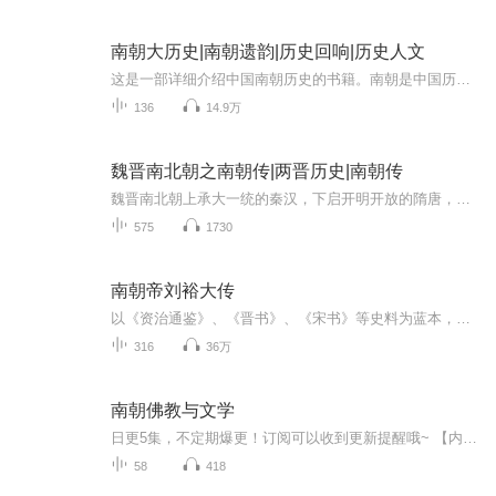
南朝大历史|南朝遗韵|历史回响|历史人文
这是一部详细介绍中国南朝历史的书籍。南朝是中国历史上的一个时期，包括了宋、齐、梁、陈四个朝代，这一时期在政治、经济、文化等方面都有着重要的发展和变迁。这本书通过讲述历史故事的形式，翔实地描绘了南朝时期的历史场景，勾勒出性格鲜明的历史人物...
136
14.9万
魏晋南北朝之南朝传|两晋历史|南朝传
魏晋南北朝上承大一统的秦汉，下启开明开放的隋唐，而这却是分崩动乱的近四个世纪--皇权衰弱，门阀世家在朝野扩张;南北政权分裂，中国的地理疆域被重新划分。同时，上百万胡族人涌入中原，无数北方人口南渡。在追溯何为民族，何为国家的时候，我们可以去看...
575
1730
南朝帝刘裕大传
以《资治通鉴》、《晋书》、《宋书》等史料为蓝本，新颖地以人称方式，描写了南朝帝刘裕从一介平民起，到加入军队成为普通士兵，再一步步成为名将，直至以宋代晋，成为开国皇帝的传奇。并对刘裕的权谋将略，以及他的人物性格、心路历程进行了极其细致的刻画。这是一部历史小说，不是传记。本书也是一部权谋指南书，而且是境界的权谋之道。...
316
36万
南朝佛教与文学
日更5集，不定期爆更！订阅可以收到更新提醒哦~ 【内容简介】 作者将佛教与中国文学的研究集中起来，从学术高度客观考察和分析这个结合阶段的特点。书中对卷帙浩繁的佛教文献进行梳理、征引；对南朝佛教的发展、佛教思想的衍变，对南朝重要的文人和重...
58
418