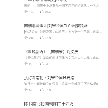
宋朝，中国历史上承五代十国下启元朝的朝代，分为北宋与南宋，历时319年。公元960年，赵匡胤黄袍加身，建立北宋，结束五代十国割据局面。北宋时期，中央集权加强，但外患不断，与辽、西夏长期对峙。公元1127年，金兵攻破汴京，俘虏徽、钦二帝，北宋灭亡。...
461
1022
南朝那些事儿|刘宋帝国兴亡录|姜狼著
[作品简介] 刘宋帝国，南朝历史上的第一个王朝，也是疆域面积最大的王朝，存在时间最长的一个王朝，乱世中存活59年已是不易。 想当年，金戈铁马气吞万里如虎，战神皇帝刘裕建刘宋，刘裕死后，刘宋王朝内乱纷争！可谓兴也篡位，亡也篡位！这个朝代史称最荒...
216
5.4万
《世说新语》【南朝宋】刘义庆
《世说新语》是南朝时期所作的文言志人小说集，由南朝宋临川王刘义庆组织一批文人编写，又名《世说》。其内容主要是记载东汉后期到魏晋间一些名士的言行与轶事。《世说新语》内容主要是记载东汉后期到晋宋间一些名士的言行与轶事。书中所载均属历史上实有...
95
232
挑灯看南朝：刘宋帝国风云路
这是一个赌徒建立的帝国，这是一个颠覆了历史格局的王朝，这是一个讲究赶尽杀绝的时代。这里有正统汉室与鲜卑铁骑的激烈碰撞，这里有多如牛毛的反王和乱臣贼子，这里有勾心斗角、你争我逐的诡异权斗，《挑灯看南朝:刘宋帝国风云路》为你全景再现刘宋帝国的兴亡历程，揭秘南朝第一帝国大喜大悲的坎坷“人生”。①赌徒皇帝开疆扩土，输了贱命一条，赢了便是风光万里的南宋第一帝！ ②寒门逆袭，从卖鞋为生到披荆斩棘，一朝终结根深蒂固的门阀政治！③军事上审时度势，政事却全部委于大臣...
59
3.4万
陈书|南北朝|南朝陈|二十四史