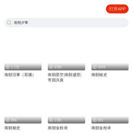
打开APP
南朝夕事
1.1万
6585
4356
南朝旧事（双播）
南朝星空|南朝盛世|
南朝秘史
帝国兴衰
996
2391
951
南朝秘史
南朝金粉录
南朝金粉录