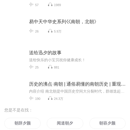
57
1989
易中天中华史系列巜南朝，北朝》
26
5.9万
送给迅夕的故事
送给快乐的小宝贝祝你健康成长！
25
881
历史的沸点·南朝 | 通俗易懂的南朝历史 | 重现最动荡、最奢靡朝代的真相
内容介绍 南北朝是中国历史空间大分裂时代，群雄迭起，乱象纷飞。相对于“天苍苍、野茫茫，风吹草低见牛羊”的北朝，烟雨楼台中的南朝，泰国迤逦，甚至风流。 但历史的真相果真如此吗？本书以南朝宋、齐、梁、陈六位帝王为引子，穿越历史迷雾，走进历史...
190
24.3万
您是不是在找：
朝辞夕颜
闻道朝夕
朝容夕颜