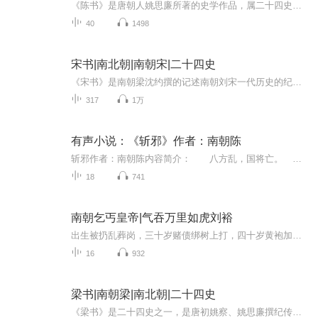
《陈书》是唐朝人姚思廉所著的史学作品，属二十四史之一，是一本纪传体史类书，凡三十六卷，记载南朝陈朝史。成书于贞观十年（公元636年）。《陈书》是姚思廉继承其父姚察的遗志，奉唐太宗之命编写而成的。 《陈书》的内容主要是取自姚察所写南朝陈史的资...
40
1498
宋书|南北朝|南朝宋|二十四史
《宋书》是南朝梁沈约撰的记述南朝刘宋一代历史的纪传体史书，是“二十四史”之一。《宋书》所述历史，自宋武帝永初元年（420年）起，直到宋顺帝升明三年（479年）结束，共计60余年。全书共100卷，分为“本纪”“志”“列传”。其中，帝王本纪10卷，记载了...
317
1万
有声小说：《斩邪》作者：南朝陈
斩邪作者：南朝陈内容简介： 八方乱，国将亡。 百姓号哭于野，妖魔披衣冠据庙堂。 弱冠书生，何去何从？ 仗剑而起诛鬼魅，提笔静坐写文章。 手握乾坤，斩邪留正—— 一曲《正气歌》，浩然起苍茫。
18
741
南朝乞丐皇帝|气吞万里如虎刘裕
出生被扔乱葬岗，三十岁赌债绑树上打，四十岁黄袍加身！史上最狂逆袭者刘裕：却月阵踏平鲜卑铁骑，刀劈百年门阀，连斩两任皇帝。从京口赌徒到南朝武帝，地狱开局玩成顶配人生。六十章硬核狠人传，比爽文更炸裂，比《狂飙》更疯的真实历史！
16
932
梁书|南朝梁|南北朝|二十四史
《梁书》是二十四史之一，是唐初姚察、姚思廉撰纪传体史书。《梁书》是一本纪传体南朝梁史，二十四史之一。作者姚思廉（557~637年），本名简，思廉是他的字，吴兴武康（今浙江德清）人。其父姚察曾任梁、陈、隋三朝官员。《梁书》是姚思廉在贞观年间奉唐太...