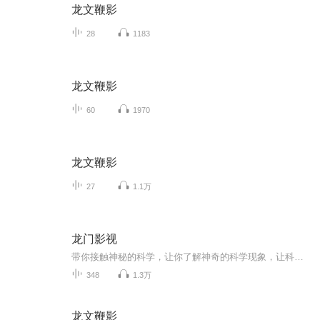
龙文鞭影
28
1183
龙文鞭影
60
1970
龙文鞭影
27
1.1万
龙门影视
带你接触神秘的科学，让你了解神奇的科学现象，让科学变得更简单，科普生活中的 科学小知识，讲述宇宙科学，自然科学，现代科学故事，传播科学思维，打开你的脑洞，欢迎你的收听
348
1.3万
龙文鞭影