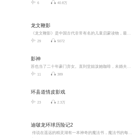
6
40.8万
龙文鞭影
《龙文鞭影》是中国古代非常有名的儿童启蒙读物，最初由明人萧良有编撰，后来杨臣诤进行了增补修订。何为“龙文”？原来龙文是古代一种千里马的名称，它只要看见鞭子的影子就会奔跑驰骋。作者的寓意是，看了这本《龙文鞭影》，青少年就有可能成为“千里马...
29
5072
影神
苏也当了二十年豪门弃女。直到堂姐泼她咖啡，未婚夫甩她十万块分手费，叔父扬鞭要打她。所有人都觉得她该烂在泥里——直到三亿资金被瞬间冻结，超跑在死亡弯道甩尾，暗网悬赏榜第一的"影神"二字亮在所有人面前。马甲连环掉，豪门弃女是暗网第一。
11
389
环县道情皮影戏
23
2.3万
迪啵龙环球历险记2
传说在遥远的精灵湖有一本神奇的魔法书，魔法书的每一页都记载着一种魔法。可是有一天魔法书却意外遗失了，无数张书页散落在了世界的各个角落。于是，精灵湖的守护者迪啵龙带着他的小伙伴们一起踏上了寻找魔法书的旅程。他们在不同国家间穿梭，一路充满着冒险和奇遇。让我们一起跟随迪啵龙，开始这场惊险有趣的环球历险吧！