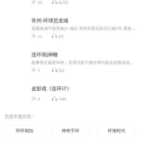
24
62.8万
常州-环球恐龙城
音频来源于链景旅行 地址 常州市新北区汉江路1号 票价描述 中华恐龙园成人：230元/人（1.5米以上成人）半价票：115元/人（1.2-1.5米儿童及60-69周岁老人）恐龙谷温泉成人：218元/人（1.5米以上成人）儿童：108元/人（1.2-1.5米儿童不占箱柜）恐龙园 恐龙谷...
11
5万
连环画|神鞭
故事简介嘉庆年间，天津卫这个地方举行皇会庆典活动。由于大混混玻璃花在此期间闹事，使得皇会不能继续进行。傻二利用自己的辫子功，教训了玻璃花一顿。玻璃花丢了面子，心里十分气愤，便请求高人帮助自己收拾傻二。然而傻二的辫子功太过厉害，戴奎一、王...
5
512
皮影戏《连环计》
4
7398
您是不是在找：
环环相扣
神奇手环
环海时代