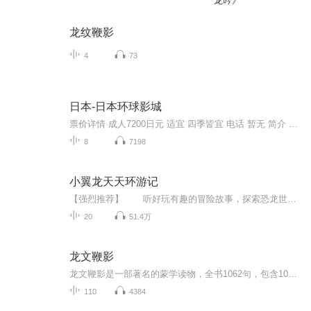
龙吟》
龙纹鞭影
4
73
日本-日本环球影城
票价详情 成人7200日元 适宜 四季皆宜 电话 暂无 简介 亲爱的游客朋友，您好！欢迎来到日本环球影城。日本环球影城是和东京迪斯尼乐园齐名的主题游乐园，拥有众多的体验项目和主题表演。包括游乐景点、商店、餐厅以及流动小吃车在内的20多处设施，每一处造...
8
7198
小翼龙天天环游记
【强烈推荐】 听好玩有趣的冒险故事，探索恐龙世界的奥秘，感受朋友间纯真的友谊和亲人间的幸福美好。【内容简介】 在一座遥远的海岛上，有一个叫天天的风神翼龙孤儿，他被部落里的大人们嫌弃，受尽小伙伴们的欺负和嘲笑，在自卑、胆...
20
51.4万
龙文鞭影
龙文鞭影是一部著名的蒙学读物，全书1062句，包含1000多条典故，内容涉及天文地理、政治军事、文学艺术、帝王将相等各个方面，在古代和现代教育中都具有重要价值。
110
4384