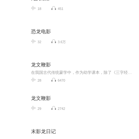
18
451
恐龙电影
32
3.6万
龙文鞭影
在我国古代传统蒙学中，作为幼学课本，除了《三字经》、《百家姓》、《千字文》之外，还有一本读物--《龙文鞭影》。
28
6470
龙文鞭影
29
2742
末影龙日记