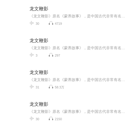
龙文鞭影
《龙文鞭影》原名《蒙养故事》，是中国古代非常有名的儿童启蒙读物，最初由明人萧良有编撰，后来杨臣诤进行了增补修订。龙文是古代一种千里马的名称，它只要看见鞭子的影子就会奔跑驰骋。作者的寓意是，看了这本《龙文鞭影》，青少年就有可能成为“千里马...
30
4719
龙文鞭影
《龙文鞭影》原名《蒙养故事》，是中国古代非常有名的儿童启蒙读物，最初由明人萧良有编撰，后来杨臣诤进行了增补修订。龙文是古代一种千里马的名称，它只要看见鞭子的影子就会奔跑驰骋。作者的寓意是，看了这本《龙文鞭影》，青少年就有可能成为“千里马”。《龙文鞭影》主要是介绍中国历史上的人物典故和逸事传说，四字一句，两句押韵，读起来抑扬顿挫，琅琅上口。它问世后，影响极大，成为最受欢迎的童蒙读物之一。 《龙文鞭影》在传统蒙学中起着承前启后、由浅入深的作用，在完成了集中识字两千来个之后，为进一步读《四书》、《五经》和作文打下基础。它和初读的“三、百、千”（即《三字经》、《百家姓》、《千字文》）几种蒙书比较起来，有个显著的特点，这就是它广泛地汲取了前人的若干蒙书的材料，溶入了二十四史的不少人物典故和神话、小说、笔记， 是一部集自然知识、历史掌故于一体的骈文读物。这对后来的《幼学琼林》起了催生作用，影响很大。后来，在以李氏《蒙求》这种骈文体例影响下，出现了各种“蒙求”，有名物的、文字的、历史的、经学的、伦理的、地理的，各种读物不下百来种。但《龙文鞭影》和《幼学琼林》是流传最广、影响最大的两部知识性蒙书。
3
297
龙文鞭影
《龙文鞭影》原名《蒙养故事》，是中国古代非常有名的儿童启蒙读物，最初由明人萧良有编撰，后来杨臣诤进行了增补修订。龙文是古代一种千里马的名称，它只要看见鞭子的影子就会奔跑驰骋。作者的寓意是，看了这本《龙文鞭影》，青少年就有可能成为“千里马...
31
58.3万
龙文鞭影
《龙文鞭影》原名《蒙养故事》，是中国古代非常有名的儿童启蒙读物，最初由明人萧良有编撰，后来杨臣诤进行了增补修订。龙文是古代一种千里马的名称，它只要看见鞭子的影子就会奔跑驰骋。作者的寓意是，看了这本《龙文鞭影》，青少年就有可能成为"千里马"...
30
2150