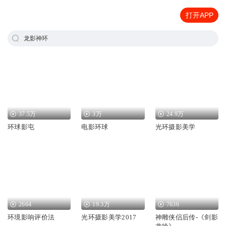
打开APP
龙影神环
37.5万
3万
24.9万
环球影屯
电影环球
光环摄影美学
2664
19.3万
7636
环境影响评价法
光环摄影美学2017
神雕侠侣后传-《剑影