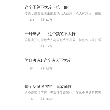
这个圣尊不太冷（第一部）
传说，魔尊魔珠荼蘼血洗七大圣族、八大神族后，被第一百零九代圣尊亲手斩杀。神谕，第一百一时代‘紫微垣倾’的尊后却是该魔尊在人间的亲生女儿杨妃儿。魔尊的血统会选择性地传承，为了不让上一辈的恩怨和魔血玷污命定的娇妻，紫微垣倾化作两重身份，从小...
135
3.2万
开封奇谈——这个频道不太行
这是由开封府包大人与公孙先生共同主持的欢（逗）乐（逼）电台，由名伶杂志社冠名播出。欢迎大家用力向晓晨兽老师投稿，包大人一定会非常有原则的回答问题的~~
5
5.2万
笑背唐诗1 这个诗人不太冷
25
7.3万
这个反派很厉害—无敌仙侠
这个反派很厉害—无敌仙侠反派也牛掰这个反派很厉害—无敌仙侠反派也牛掰这个反派很厉害—无敌仙侠反派也牛掰这个反派很厉害—无敌仙侠反派也牛掰这个反派很厉害—无敌仙侠反派也牛掰这个反派很厉害—无敌仙侠反派也牛掰这个反派很厉害—无敌仙侠反派也牛掰这个反派很厉害—无敌仙侠反派也牛掰这个反派很厉害—无敌仙侠反派也牛掰这个反派很厉害—无敌仙侠反派也牛掰这个反派很厉害—无敌仙侠反派也牛掰这个反派很厉害—无敌仙侠反派也牛掰
350
76.6万