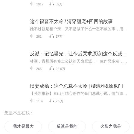
1917
82万
这个福晋不太冷 / 清穿甜宠+四四的故事
她不过就是相个亲，又不是做了什么十恶不赦的事，用得着以穿越来测试人品高低吗？好吧，新的家人都还不错，对她也挺好，只是身份有些麻烦，享受富贵的生活，然后贡献出自己的婚姻。上天还真是一点亏都不吃！只是为毛她会嫁给四四？她不是姓瓜尔佳氏么？她...
261
17万
反派：记忆曝光，让帝后哭求原谅|这个反派太温柔|真人多播有声剧
林渊，青州所有修士公认的天命反派，一生作恶多端，无所不用其极：剥离妹妹先天道骨，欺师灭祖，灭国屠门，杀死手足兄弟，戕害无数生灵……终究引得人神共愤，众叛亲离，被天命主角与诸多天之娇女联手镇压于三世铜棺内，接引九龙拉棺。然而世人所不知的是...
266
22.6万
惯妻成瘾：这个总裁不太冷 | 柳清雅&涂枞闫
【强烈推荐】喜山月精心创作的豪门总裁小说，情节跌宕起伏，扣人心弦！日更4集，不定时爆更，多多评论订阅可加更哦~【内容介绍】母亲离奇死亡，大小姐的身份被夺，柳清雅在孤儿院长大，历经艰苦。当得知真相，她为了复仇，悄然爬上了涂枞闫的床......等等...
1137
2.5万
您是不是在找：
我才是最大的反派
反派是我的
火影之我是反派