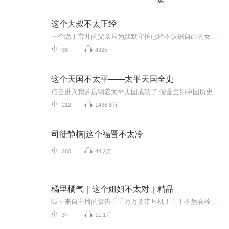
柔
这个大叔不太正经
一个隐于市井的父亲只为默默守护已经不认识自己的女儿，其实他的真实身份是众多美女心中的男神，一个特种兵王 ........
38
4325
这个天国不太平——太平天国全史
点击进入我的店铺若太平天国成功了,便是全部中国历史失败了。——钱穆1814年，洪秀全出生于广东省花县福源水。他的出生对于洪家来说，是一个值得庆贺的大事。但对于洪秀全自己来说，却充满了坎坷。从小被誉为神童，却屡试不第。当他对大清公务员的考试制度...
212
1436.8万
司徒静楠|这个福晋不太冷
260
44.2万
橘里橘气｜这个姐姐不太对｜精品
呱～来自主播的警告️千千万万要带耳机！！！不然会栓Q住！喜欢的话别忘了点赞+收藏+关注哦
37
11.1万