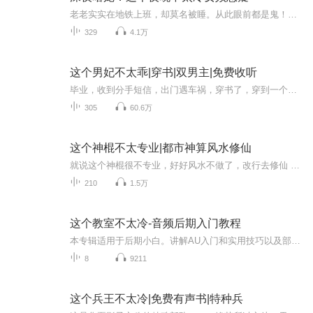
老老实实在地铁上班，却莫名被睡。从此眼前都是鬼！一只只都想吃掉我作者：白袍人演播：誉见
329
4.1万
这个男妃不太乖|穿书|双男主|免费收听
毕业，收到分手短信，出门遇车祸，穿书了，穿到一个同名同姓没脑子的男人身上，没脑子就算，穿书的第一幕竟然是被人抓奸在床。对于这样的霉运，苏景言只想问：还有谁？婚前，苏景言对楚云轩说：“王爷，咱们都是成年男子，那个事情，你不必负责，我这人很...
305
60.6万
这个神棍不太专业|都市神算风水修仙
就说这个神棍很不专业，好好风水不做了，改行去修仙 【内容简介】上古之神的后人，一苏醒即被众佛打上封印，幸运被一只雪狐抚养长大。 他屈服在酒鬼叔叔的淫威之下，做了一名伟大的小无赖，小流氓，在祸福双临之际，因缘巧合之下投身神算门，开始了他的漫...
210
1.5万
这个教室不太冷-音频后期入门教程
本专辑适用于后期小白。讲解AU入门和实用技巧以及部分插件的应用。有什么想学的也可以给我留言。有时间的话我尽量出教程。 但是因为时间比较紧也只能先紧着被问的比较多的问题制作教程。等音频教程出完了下一步出视频剪辑教程和影视特效教程。 当然，这会是一个漫长的过程。因为每天要做的事很多，出教程我只能说尽量吧.........
8
9211
这个兵王不太冷|免费有声书|特种兵