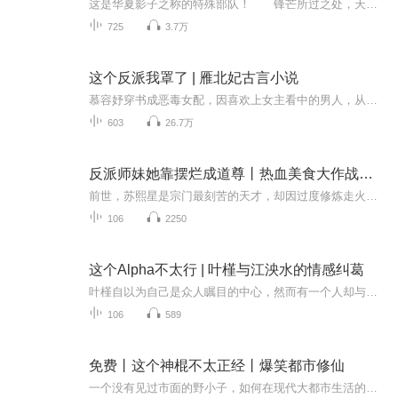
这是华夏影子之称的特殊部队！ 锋芒所过之处，天地色变，敌军丧胆！我们从不轻易的亮出我们的牙齿，但如果有强敌侵犯，誓将撕裂一切入侵之敌！ 这是一个只属于热血男儿的故事！ 各位听众，本专辑采用最先进的AI主播团队播出，效果与真人播主接近，...
725
3.7万
这个反派我罩了 | 雁北妃古言小说
慕容妤穿书成恶毒女配，因喜欢上女主看中的男人，从而走上一条作死之路，在书中惨死于反派慕容景之手。慕容景是全书最大的反派boss，是慕容妤的男神。坚持颜值即正义的慕容妤带着boss从良，在剧情大神的推动下，从良失败。慕容景：“绫罗美玉、人间绝色于...
603
26.7万
反派师妹她靠摆烂成道尊丨热血美食大作战丨反派男主可爱萌
前世，苏熙星是宗门最刻苦的天才，却因过度修炼走火入魔，含恨而终。重生归来，她绑定“咸鱼躺平系统”，决心换个活法——修炼？不如睡觉！打架？哪有吃瓜香！谁料她身怀的混沌灵骨，竟成了各方势力眼中的“肥肉”，平静的摆烂生活就此打破。高冷禁欲的剑...
106
2250
这个Alpha不太行 | 叶槿与江泱水的情感纠葛
叶槿自以为自己是众人瞩目的中心，然而有一个人却与众不同。江泱水对她毫不关注，这让叶槿心生疑窦：嗯，这个人一定有别的打算，想要引起我的注意！她迫不及待地想看看对方能施展出怎样的手段！然而江泱水依然置若罔闻，叶槿的不悦之情渐渐蔓延：欲擒故纵...
106
589
免费丨这个神棍不太正经丨爆笑都市修仙
一个没有见过市面的野小子，如何在现代大都市生活的如鱼得水，身边美女无数..........vip版本已经更新2000章点击链接即可收听 这个神棍不太正经VIP版本