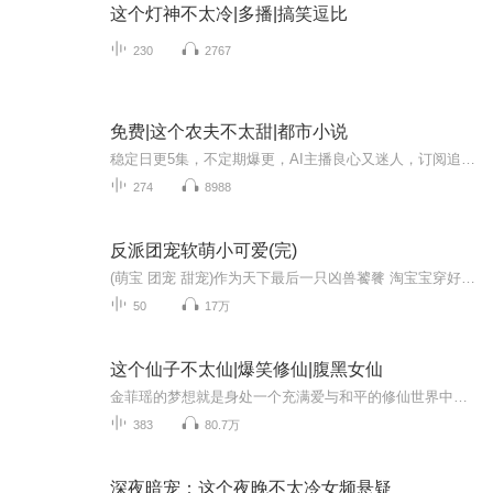
这个灯神不太冷|多播|搞笑逗比
230
2767
免费|这个农夫不太甜|都市小说
稳定日更5集，不定期爆更，AI主播良心又迷人，订阅追更不迷路！ 【内容简介】 一朝穿越， 公主？官家小姐？宫廷嫔妃？ No！No！No！通通不是！ 不仅没有荣华富贵， 还特码是个大肚婆？ 亲爱的，你们到底搞错没？ 【作者介绍】 作者：宋米米微
274
8988
反派团宠软萌小可爱(完)
(萌宝 团宠 甜宠)作为天下最后一只凶兽饕餮 淘宝宝穿好书了 成为了一个专门与男主作对的大反派 可是这个反派却是一个奶团团 系统 快 去将小男孩欺负哭 淘淘小腿跑的太快 踉跄的扑在地上 疼哭了 系统 快 将小男孩的靠山抢走 淘淘一把抱住了男主爸爸的腿 软...
50
17万
这个仙子不太仙|爆笑修仙|腹黑女仙
金菲瑶的梦想就是身处一个充满爱与和平的修仙世界中，所有的一切败类都应该毁灭。身为修仙界的 “败类”，兼具腹黑与纯良，管你是魔还是仙，但凭本性“肆意妄为”！仙路缥缈，清歌踏月上九天；云山万劫，一剑天光问情缘。
383
80.7万
深夜暗宠：这个夜晚不太冷女频悬疑