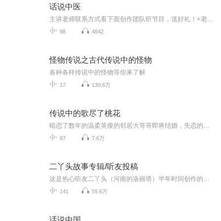
话说中医
主讲老师联系方式看下面创作团队听节目，送好礼！+老师，领取见面礼：《中医食疗160道对症煲汤》
98
4842
怪物传说之古代传说中的怪物
各种各样传说中的怪物等你来了解
17
130.6万
传说中的歌尽了桃花
暗恋了数年的温柔英俊的邻居大哥哥即将结婚，失恋的谢怀珉同学抱着破罐子破摔的心思，借着同乘电梯的档儿开口表白。可是人生就是那么奇妙，下一秒，电梯失重了。当小谢同学再度张开眼睛时，她的世界已经完全颠覆
97
7.6万
二丫头故事专辑/听友投稿
这是热心听友二丫头（河南的洛丽塔）半年时间创作的故事合集，大多是家长里短，农村生活，再配以灵异有趣故事情节！欢迎大家收听订阅，多多支持，也欢迎大家投稿！
141
55.6万
话说中国