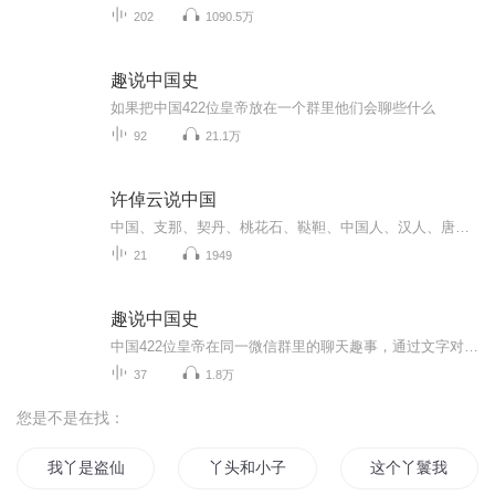
202
1090.5万
趣说中国史
如果把中国422位皇帝放在一个群里他们会聊些什么
92
21.1万
许倬云说中国
中国、支那、契丹、桃花石、鞑靼、中国人、汉人、唐人、华人，中国究竟是什么？我们究竟是谁？“华夏/中国”不是缺乏历史，而是历史太多，它不是只有一个历史，而是拥有好多个彼此交错的历史，这个历史在给现在的历史学家出难题。许先生的笔下是一部大历史，有“截断众流”的大判断。许先生无疑深感现实世界的刺激，他担心的是，在世界文明存在（Being）和变化（Becoming）之大潮中，中国如何自处。读许倬云先生的书是比较耗脑细胞的，他的著作需要潜心静读。这本《说中国》算是相对内容少一点的，看时常容易被各种琐事和杂念所干扰，发现读出声来是一个特别能入定沉浸其书中的方式。
21
1949
趣说中国史
中国422位皇帝在同一微信群里的聊天趣事，通过文字对话轻松的还原历史！
37
1.8万
您是不是在找：
我丫是盗仙
丫头和小子的爱恋
这个丫鬟我是用不