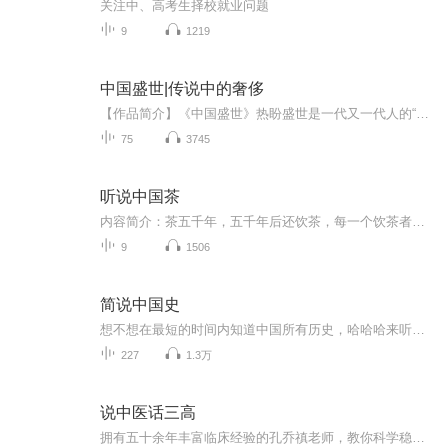
关注中、高考生择校就业问题
9
1219
中国盛世|传说中的奢侈
【作品简介】《中国盛世》热盼盛世是一代又一代人的“中国梦”。然而，究竟什么样的时代堪称盛世，却似乎没人深究。本书试图填补这一空白。本书以盛世来龙去脉重述中国历史，视角新颖独特，在史料翔实的基础上力求文学性，可读性强，富有启迪。【作者简介】优秀男作家冯敏飞。【主播简介】专业播音员。声音清晰，富有情感。【购买须知】1、《中国盛世》（ISBN：9787516607770）为付费专辑，共75集，前2集免费收听，其余集数购买成功方可收听。2、严谨翻录成任何形式，严禁在任何第三方平台传播...
75
3745
听说中国茶
内容简介：茶五千年，五千年后还饮茶，每一个饮茶者都可以在茶中体悟到人生哲学和生命哲学，这是茶与我们的感知与交流，是物我合一的最高境界，饮茶识味，以茶会友，在熙熙攘攘的纷繁之中，寻找一份心灵的涤清与沉淀。 更新时间：每周一 上午8:30分 主播：中国高级茶艺师
9
1506
简说中国史
想不想在最短的时间内知道中国所有历史，哈哈哈来听吧，五分钟了解一个年代
227
1.3万
说中医话三高
拥有五十余年丰富临床经验的孔乔禛老师，教你科学稳血压、控血糖、降血脂！