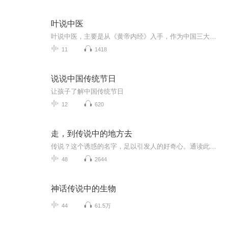
叶说中医
叶说中医，主要是从《黄帝内经》入手，作为中国三大奇书之一，探讨《黄帝内经》成书之谜，尤其是《黄帝内经》是中医理论的鼻祖，为什么能够一出世就引领行业，直到现在依然是以《黄帝内经》的理论作为中医的基本理论。此外，通过《黄帝内经》，我们探讨人...
11
1418
说说中国传统节日
让孩子了解中国传统节日
12
620
走，到传说中的地方去
传说？这个诱惑的名字，足以引发人的好奇心。通读此书，让我明白，这是一场始于传说、终于成长的奇幻版心灵鸡汤自驾游。不信，听我读……
48
2644
神话传说中的生物
44
61.5万