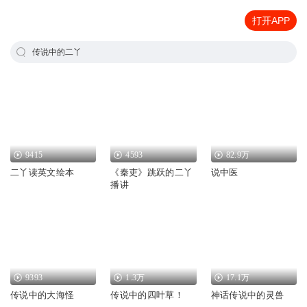
打开APP
传说中的二丫
9415
4593
82.9万
二丫读英文绘本
《秦吏》跳跃的二丫
说中医
播讲
9393
1.3万
17.1万
传说中的大海怪
传说中的四叶草！
神话传说中的灵兽