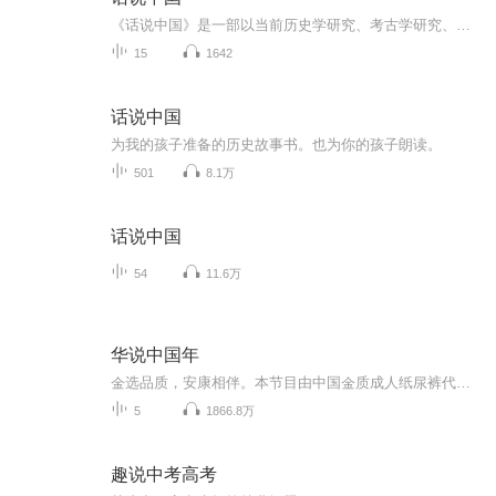
《话说中国》是一部以当前历史学研究、考古学研究、社会学研究的最新成果为底蕴，采用人们最喜闻乐见的故事方式，配以大量精美文物照片编辑而成的新体裁中国通史类读物。帮助我们启迪心智，增加知识，开拓眼界，面向未来，提高全民族的文化素质！
15
1642
话说中国
为我的孩子准备的历史故事书。也为你的孩子朗读。
501
8.1万
话说中国
54
11.6万
华说中国年
金选品质，安康相伴。本节目由中国金质成⼈纸尿裤代表品牌恒安集团安而康冠名播出。安康贺新春，华说中国年，安而康专注成人纸尿裤20年，呵护至亲，一夜安心。临近新春佳节，安而康品牌祝愿：亲孝中国，安康生活！...
5
1866.8万
趣说中考高考