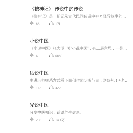
《搜神记》|传说中的传说
《搜神记》是一部记录古代民间传说中神奇怪异故事的小说集，作者是东晋的史学家干宝。原本《搜神记》已散，今本系后人缀辑增益而成，20卷，共有大小故事454个。主角有鬼，也有妖怪和神仙，杂糅佛道，所记多为神灵怪异之事，也有一部分属于民间传说。《搜神记》大多篇幅短小，情节简单，设想奇幻，极富浪漫主义色彩，对后世影响深远。 [1] 其中《干将莫邪》、《李寄》、《韩凭夫妇》、《吴王小女》、《董永》等，暴露了统治阶级的残酷，歌颂了反抗者的斗争，常为后人称引。其中的大部分故事在一定程度上反映了古代人民的思想感情。它是集我国古代神话传说之大成的著作，搜集了古代的神异故事共四百一十多篇，开创了我国古代神话小说的先河。 以上内容摘自《百度》
86
1万
小说中医
《小说中医》张大明 著“小说中医”，有二层意思，一是以小说形式表现中医；二是与“大而全”相对，小说者，小小说之也，意即书中所说仅为博大精深中医药文化之一部分，说我力所能及，能以小说形式小仙的那一小部分，犹如海边拾贝，林中摘叶，管中窥豹而已。
6
6880
话说中医
主讲老师联系方式看下面创作团队听节目，送好礼！+老师，领取见面礼：《中医食疗160道对症煲汤》
113
4229
光说中医
分享中医知识，话说养生健康。
298
14.4万