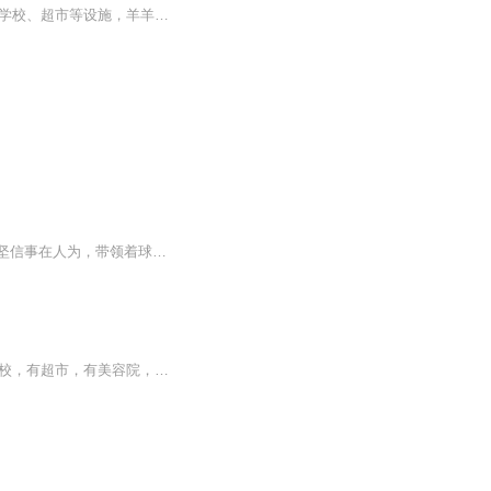
《喜羊羊与灰太狼》的故事发生在羊历3513年的青青草原，羊羊族群繁荣昌盛，拥有小镇、学校、超市等设施，羊羊们幸福快乐地生活。然而，对岸森林里的灰太狼和红太狼却对羊群垂涎三尺，灰太狼每天想尽办法跨越铁栅栏抓羊，但他的对手是全羊族最聪明的喜羊羊...
篮球杯即将开赛，羊村篮球队在其他族群的嘲讽中顽强诞生。面对实力强劲的对手，喜羊羊坚信事在人为，带领着球队在前辈烈羊羊的指导下不断提升球技。另一边一直为狼族球队效力，与小羊约好冲进决赛的灰太狼却因为一个阴谋被迫退出狼队。羊狼们组建了第一支...
羊历3131年，青青草原上，羊羊族群已经十分兴旺发达。在羊羊一族里面已经有小镇，有学校，有超市，有美容院，所有羊羊族群的羊都幸福快乐地生活。可是，在对岸的森林里，灰太狼带着他的妻子红太狼却对着一群群的肥羊咽着口沫，红太狼看到了羊群，知道丈夫...