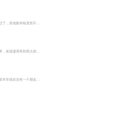
很遗憾，第一集是原声，而其它的都是我自己的声音，因为我也不知道，第一集原声审核通过了，其他集审核竟然不通过，所以我只能用自己的原声了，希望原谅！
阴、阳离子光球被一支神秘的狼族小队盗走，危机的矛头直指古古怪界。羊狼们追到古古怪界，发现潇洒哥和黑大帅也被抓去古古怪界之下的地心世界。为了帮助鸡妈妈救援潇洒哥和黑大帅，羊狼们义无反顾地向着地心世界出发。在地心世界的层层冒险中，羊狼们结识...
羊村里来了一个叫水羊羊的小羊水羊羊长的比贤杨帅，所以呢，其他人都不喜欢，都喜欢，喜羊羊现在没有一个朋友，很孤独，突然一个神秘人把他变成了一个，被黑暗魔法吞噬的老大他要神秘人去寻找几个手下，使神秘人就出发了，结局如何？故事会告诉你