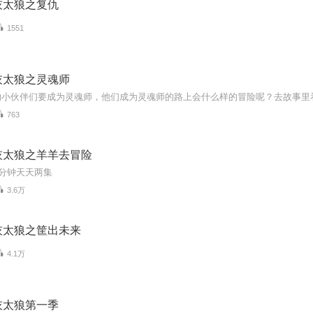
灰太狼之复仇
1551
灰太狼之灵魂师
的小伙伴们要成为灵魂师，他们成为灵魂师的路上会什么样的冒险呢？去故事里
763
灰太狼之羊羊去冒险
5分钟天天两集
3.6万
灰太狼之筐出未来
4.1万
灰太狼第一季