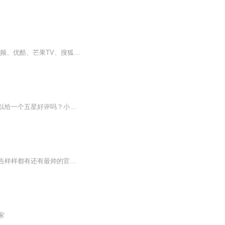
《嘻哈闯世界3之奇幻天空岛》2018年1月17日于湖南金鹰卡通首播，并在在爱奇艺、腾讯视频、优酷、芒果TV、搜狐五大平台同步上线。最高收视达到3.48%，首播两个月均取得当月收视冠军，全网累计点击量达8亿次，是一部广受小朋友喜爱的冒险动画。...
这个是我自己写的小说，是由喜羊羊与灰太狼里面的人物来写的（灰太狼暂时不想写）。可以给一个五星好评吗？小说录音全程都是自己在做，欢迎大家来收听呀！
喜灰官方发布的羊羊日常喜灰圈人必看玩梗搞笑，庆祝生日，电影片段，超燃剪辑，新篇预告样样都有还有最帅的官方拟人！不看可惜了想看你推的快乐日常吗，想看你推的帅气拟人吗？想看你推过生日时的快乐瞬间吗？这些都在本专辑当中哦！（喜欢的话可以给作者...
家