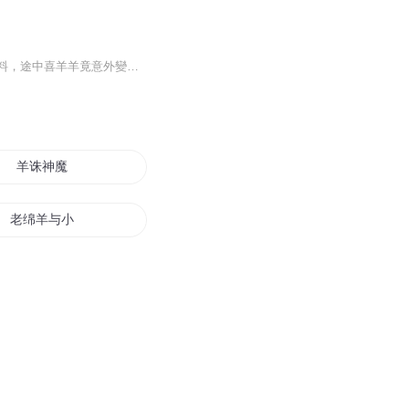
傳說森林住著邪惡的大魔王，為了幫助小精靈脫險，羊村守護者們再度出擊勇闖四季城。不料，途中喜羊羊竟意外變成無法自控的“破影大王”，時而清醒，時而搗亂，讓整個旅途笑料百出。羊狼們一路闖關修煉進階“勇者”能力，同時尋找“淨化”喜羊羊的方法。而...
羊诛神魔
老绵羊与小灰狼
穿越从懒羊羊开始
中心羊我诀
羊村传奇