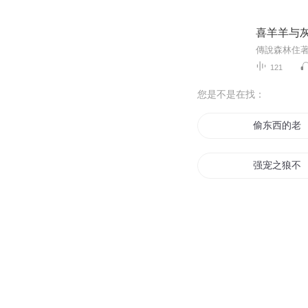
喜羊羊与
121
您是不是在找：
偷东西的老
强宠之狼不
星空下的羊
白羊镇少女
白羊圣主