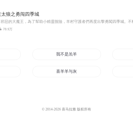
灰太狼之勇闯四季城
78.9万
山羊
我不是羔羊
爱羊
喜羊羊与灰太狼之极地神兵
圈
当羊爱上了狼
喜灰之懒羊羊传奇
© 2014-
2026
喜马拉雅 版权所有
道长好羊臀