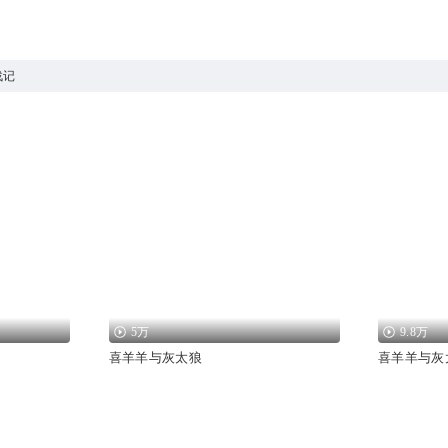
战记
5万
9.8万
喜羊羊与灰太狼
喜羊羊与灰