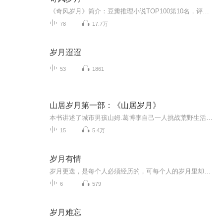
《奇风岁月》简介：豆瓣推理小说TOP100第10名，评分8.9，是推理小说，更是成长小说。奇风镇是一座宁静的南方小镇。12岁的科里最亲的兄弟是一只叫“叛徒”的小狗，而他形影不离的伙伴，是一辆叫“火箭”的脚踏车。每到夏季开始的那一天，他总是骑着“火箭”...
78
17.7万
岁月迢迢
53
1861
山居岁月第一部：《山居岁月》
本书讲述了城市男孩山姆.葛博李自己一人挑战荒野生活，从一无所有到衣食无忧的故事。跟着山姆的脚步，“荒野求生”对于我们来说仿佛不再虚幻和遥不可及，你我与山姆一起征服了荒野，征服了克斯奇山！书中真实而生动的野外生活和景色描写是如此迷人，吸引着...
15
5.4万
岁月有情
岁月更迭，是每个人必须经历的，可每个人的岁月里却有着不一样的温暖
6
579
岁月难忘