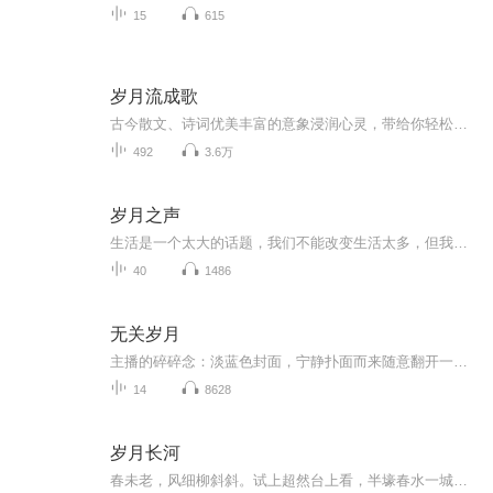
15
615
岁月流成歌
古今散文、诗词优美丰富的意象浸润心灵，带给你轻松、愉快的时光。优质短文先贤达人的人生体验与深刻剖析，带给你心灵共鸣、智慧启迪、灵魂洗礼。
492
3.6万
岁月之声
生活是一个太大的话题，我们不能改变生活太多，但我们可以选择自己的生活方式，
40
1486
无关岁月
主播的碎碎念：淡蓝色封面，宁静扑面而来随意翻开一页，石头记，作者蒋勋老师写道：这块石头，是多前去龙坑旅行带回来的瞬间拉回了我的记忆2018年2月，我也去了龙坑，我记得，那儿有许多珍稀植物，两面刺，林投，白水木……，那可以看到未经破坏的珊瑚礁地...
14
8628
岁月长河
春未老，风细柳斜斜。试上超然台上看，半壕春水一城花。烟雨暗千家。寒食后，酒醒却咨嗟。休对故人思故国，且将新火试新茶。诗酒趁年华。