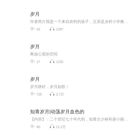
岁月
作者简介我是一个来自农村的孩子，父亲是乡村小学教师，母亲带着四个孩子持家务农，5岁那年父亲被打成右派，下放到大三线劳动，母亲忧虑成疾，英年早逝，留下四个孩各自开始了自己的人生。我是老《岁月》这部著作就是我一生的真实写照。一生惨淡，岁月磋砣...
43
1297
岁月
释放心里的空间
17
1220
岁月
岁月静好，岁月如歌！
725
2.7万
知青岁月|动荡岁月血色的
【内容】：二十世纪七十年代初，知青古少林和裴小丽来到雨母山区插队落户。面对家庭的变故，爷爷古兆光历史问题造成的影响，以及招工回城的诱惑，暗中黑手的摧残，纯真的爱情是如何演绎出动荡岁月血色苍茫的青春传奇？ 【主播】：小草。天津宝坻人，喜欢朗诵、国画、摄影。录制有声作品多部。 【作者】：谢晓衡。笔名谢川，作家，诗人。主要著作有长篇小说《苍茫岁月》《桃花村的女人》《一再疯狂》等。 【购买须知】：1、本作品为付费有声书，0.2元/集，预计每天更新1-2集。购买成功后，即可收听全本，可下载重复收听。 2、版权归原作者所有，严禁翻录成任何形式，严禁在任何第三方平台传播，违者将追究其法律责任。 3、如在充值/购买环节遇到问题，可以通过页面右上方按钮，分享至微信内使用微信支付完成购买。 4、在购买过程中，如果你有任何问题，可以在微信搜索公众号【bestxmly】或搜索【喜马拉雅付费精品】来随时咨询问题，也可以拨打客服电话：400-838-5616
60
21.2万