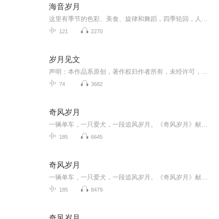
海音岁月
这里有季节的色彩、美食、旋律和舞蹈，四季轮回，人生如梦，一次又一次的季节体验，让人生成长成熟。
121
2270
岁月见文
声明：本作品系原创，著作权归作者所有，未经许可，禁止转载、商用。 这个专辑的文字，是生活中的随笔。是一群“小编辑”们看到了我QQ空间里，那些沉寂了很久的文字，兴趣满满，以练手为目的，想编辑成一本“书”。没想到他们真做成了一本有模有样的“书”...
74
3682
奇风岁月
一辆单车，一只爱犬，一段追风岁月。《奇风岁月》献给那永远的孩子。中文读者错过20年！一本悬疑推理小说，成为畅销全球20年的成长经典！与《麦田里的守望者》《杀死一只知更鸟》齐名，入选美国中学文学教材，师生同时狂热追捧。是推理，是奇幻，是惊悚，...
185
6645
奇风岁月
一辆单车，一只爱犬，一段追风岁月。《奇风岁月》献给那永远的孩子。中文读者错过20年！一本悬疑推理小说，成为畅销全球20年的成长经典！与《麦田里的守望者》《杀死一只知更鸟》齐名，入选美国中学文学教材，师生同时狂热追捧。是推理，是奇幻，是惊悚，...
185
8479
奇风岁月