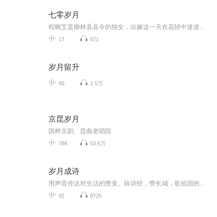
七零岁月
程晓艾是柳林县县令的独女，出嫁这一天在花轿中迷迷糊糊睡着了，再一睁眼，她的世界天翻地覆了helliphellip他们说，这里是70年代！被爹爹宠大的她，单纯善良又坚持，在这个特殊的年代努力适应新的生活，从初中毕业的小知青成长为一名大学生，不仅收获了友...
17
571
岁月留升
45
1.5万
京昆岁月
国粹京剧、昆曲老唱段
786
53.6万
岁月成诗
用声音传达对生活的赞美。咏诗经，赞长城，歌祖国的壮美。岁月成诗，入耳润心。适合谁听：大众主播介绍：喜欢写作朗诵讲故事传播传统文化书籍信息：期待中更新频率：小故事持续更新适合谁听：老幼皆宜节目主题:主播是谁:金色的凤适合谁听:老幼皆宜主播的话...
92
8725