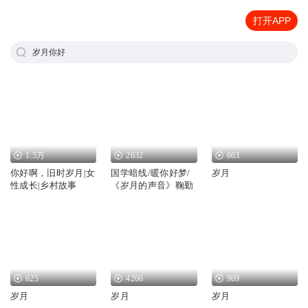
打开APP
岁月你好
1.5万
2632
663
你好啊，旧时岁月|女
国学暗线/暖你好梦/
岁月
性成长|乡村故事
《岁月的声音》鞠勤
625
4266
969
岁月
岁月
岁月