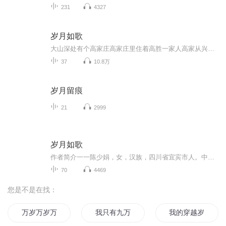
231
4327
岁月如歌
大山深处有个高家庄高家庄里住着高胜一家人高家从兴旺到衰败 几经周折却始终未改心中的爱不离不弃 共度难关期间穿插着真实发生在身边的灵异小故事温暖而感动或许爱真的可以跨越星河万里爱你的人 不管相隔多远都会在某个遥远的地方默默注视着你 守护着你佑...
37
10.8万
岁月留痕
21
2999
岁月如歌
作者简介一一陈少娟，女，汉族，四川省宜宾市人。中国人民银行宜宾市中心支行退休干部。业余爱好散文写作，将亲情、山水、故乡融入笔端，抒写人生在万里飞鸿、千里雪爪中激起的多彩情趣。
70
4469
您是不是在找：
万岁万岁万万岁
我只有九万九千岁
我的穿越岁月