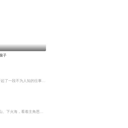
瘸子
黄瘸子的传奇一生 从默默无闻拜师沧州鹰 学艺虽苦 所常人之不及 有道是艺高人胆大 从此开起了一段不为人知的往事………
【内容简介】意外穿越的李临怀，却发现自己成了小说中主角苏凡的死党兄弟。替主角上刀山、下火海，看着主角恩恩爱爱。而他却只能做个专门送机缘的卑微舔狗……李临怀裂开了。幸好继承了大反派系统，他决定好好整死这个渣男主角。被主角背后的神秘老爷爷认...