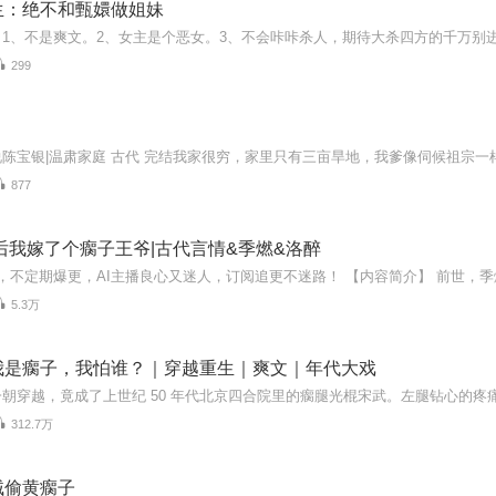
生：绝不和甄嬛做姐妹
299
877
后我嫁了个瘸子王爷|古代言情&季燃&洛醉
5.3万
我是瘸子，我怕谁？｜穿越重生｜爽文｜年代大戏
312.7万
贼偷黄瘸子