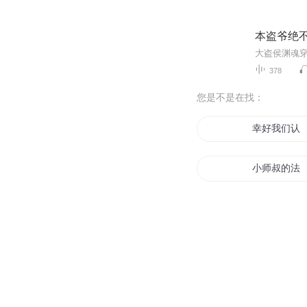
本盗爷绝
378
您是不是在找：
幸好我们认
小师叔的法
这个古神我
重生之认妻
火影这不是