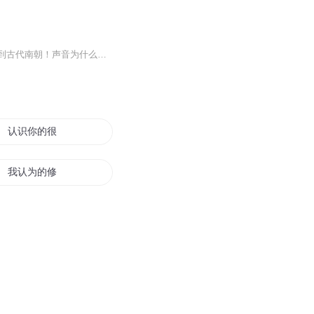
大盗侯渊魂穿古代变成南朝虞美人！侯渊拿着盗来的玉佛得瑟时，一道霹雳从天而降把他劈到古代南朝！声音为什么变了，像个娘们儿一样？低头一看，雾草！胸前是怎么回事？？为毛出现两团肉？伸手摸了摸，好像是真的，不是硅胶！自己居然有了一对儿堪称D罩杯的...
认识你的很多年
我认为的修仙
再见不再认
认识她到分手到找她
你认为呢