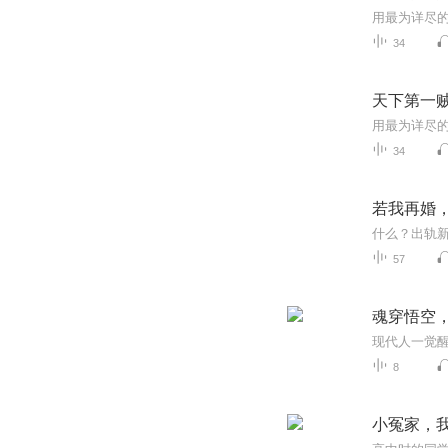
用最为详尽
34
天下第一
用最为详尽
34
若我再婚
57
魂穿悟空
8
小冤家，