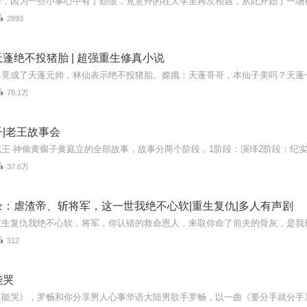
2893
蓬绝不投猪胎 | 超强重生修真小说
78.1万
|老王故事会
37.6万
录：虐渣帝、斩将军，这一世我绝不心软|重生复仇|多人有声剧
312
能哭