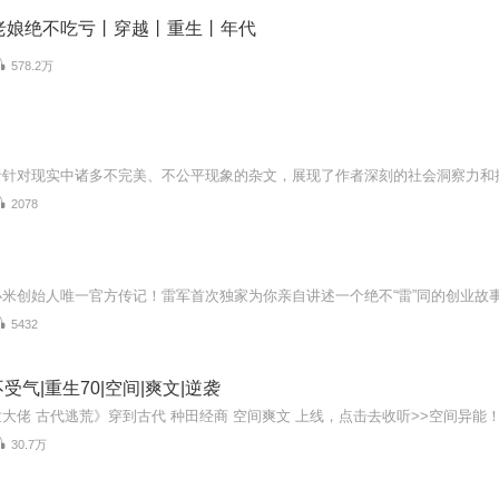
：老娘绝不吃亏丨穿越丨重生丨年代
578.2万
2078
5432
受气|重生70|空间|爽文|逆袭
30.7万