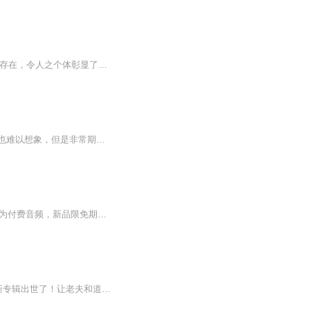
弋舟说，在我眼里，让每一个人成为他们自己的，无一例外，都事关“孤独”。是“孤独”这样的存在，令人之个体彰显了自己的与众不同。相较于肉体衰败这样的自然规律，孤独，就显得格外沉痛。因为前者不可逆，所以我们面对起来反而易于接受，而所谓孤独，似...
采访结束，弋舟说：不知道这些内容对你有没有用，难以想象会做成怎样的节目。我说，我也难以想象，但是非常期待。最终，是这样一期……不，这样的一组节目。这是第一期。访谈的内容太丰富，太饱满，而我，那么喜欢，不忍增删。吕氏春秋成书后，吕不韦曾将...
【强烈推荐】新品推广期内收听可激活一次新品限免机会哦～前48集为免费试听，第49集起为付费音频，新品限免期内(7or10天)可免费试听。限免结束后开始收费，0.2元/集，会员免费收听。日更5集，不定时爆更，多多评论订阅可加更哦~【内容介绍】系统+重生，杀...
末世重生~觉醒无限空间所有专辑月票越多加更越多）来都来了，点个关注吧！最近听说有新专辑出世了！让老夫和道友们瞧瞧！（专辑每天10点更新，次日未更新的晚点更新）