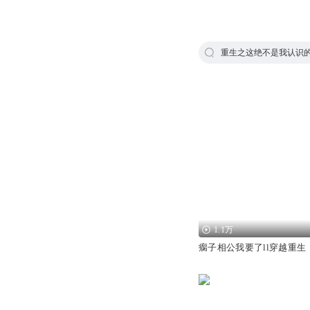
重生之这绝不是我认识
1.1万
瘸子相公我要了ll穿越重生