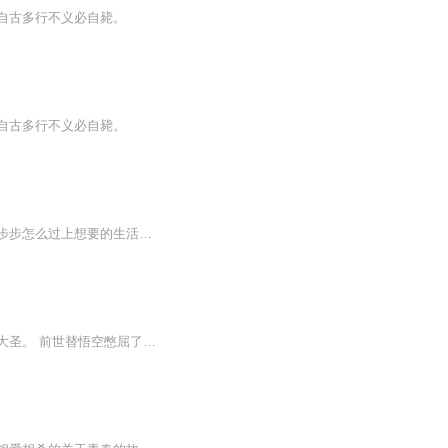
自古多行不义必自毙。
自古多行不义必自毙。
什么？出轨新婚夜老公竟然不在身边，还被婆婆逼着喝酱油看我如何从一个软弱的女人，一步步怎么过上想要的生活看我一个单亲妈妈怎么把孩子养的这么好看我如何在一次次困难阻碍中，活出自我
现代人一觉醒来，魂穿大闹天宫巅峰时期的孙悟空。恰逢如来驾临天庭，要以赌局幻境算计大圣。 前世替悟空憋屈了一辈子，明知他不是实力不如如来，只是被套路、被拿捏、被天命算计。这一世换我执掌这金刚不坏之躯，手握如意金箍棒，火眼金睛看穿一切佛门诡计...