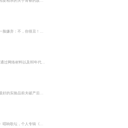
高中时的同学，因为一些小事心中有了怨恨，竟意外的在大学里再次相遇，从此开始了一场相爱相杀的关于青春的故事.......
穿越西游世界竟成了天蓬元帅，林仙表示绝不投猪胎。嫦娥：天蓬哥哥，本仙子美吗？天蓬一脸嫌弃：不，你很丑！王母：天蓬，还不来参加本宫的蟠桃盛宴？天蓬：臣最近拉肚子，吃不了蟠桃。玉帝：孙猴子打上来了，快请天蓬元帅。天蓬拎着一只猴子走过来：这猴...
讲述了一代贼王 神偷黄瘸子黄庭立的全部故事，故事分两个阶段，1阶段：演绎2阶段：纪实通过网络材料以及80年代的书刊报纸整理出来的内容，希望大家能够了解到一个，新中国成立以来，因为盗窃罪第一个被枪毙的人，当年的事情以及心路历程，为什么会走上这条...
内容简介：重生复仇我绝不心软，将军，你认错的救命恩人，来取你命了前夫的骨灰，是我最好的实验品前夫破产后，才知我是全球首富 天才儿子黑我电脑：爹地，你已被拉黑 我的复仇，从让他一无所有开始 重生后，我亲手将前夫送入地狱我助夫君登基。他却在...
《男人绝对不能哭》，罗畅和你分享男人心事华语大陆男歌手罗畅，以一曲《要分手就分手》唱响歌坛，个人专辑《行者无疆》《你心中有鬼》《秀美纳溪》也都取得了不错的成绩。参演过电影《新聊斋之古宅怪谈》的他，表演经验丰富最擅长表达男人心事，新歌《男...