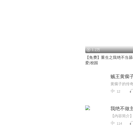
1.2万
【免费】重生之我绝不当舔狗
爱|校园
贼王黄瘸
12
我绝不做
114