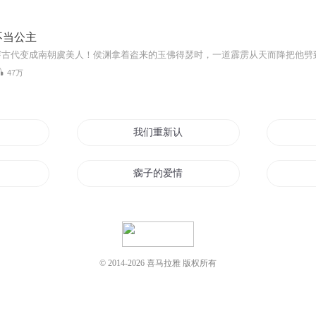
不当公主
47万
识过
我们重新认识
宝一个都不认识
瘸子的爱情
认识
认真的修仙生活
这不是我认识的那个英雄联盟
© 2014-
2026
喜马拉雅 版权所有
我认识的火影
嘿乱加的可以认识一下