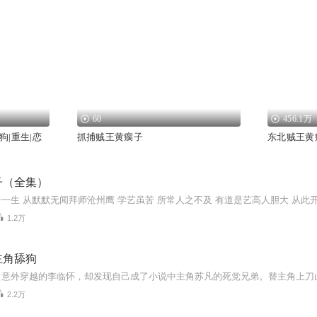
60
456.1万
|重生|恋
抓捕贼王黄瘸子
东北贼王黄
子（全集）
1.2万
主角舔狗
2.2万