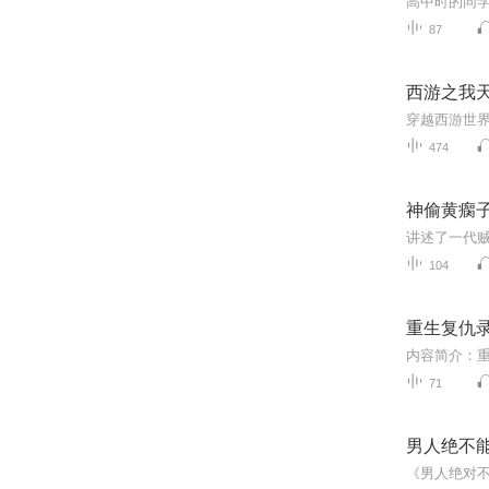
87
西游之我天
474
神偷黄瘸子
104
重生复仇
71
男人绝不