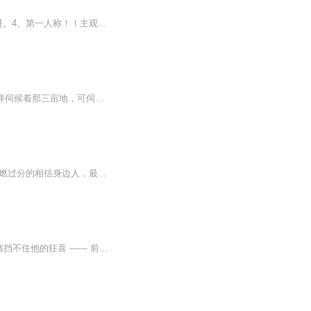
【避雷警告】1、不是爽文。2、女主是个恶女。3、不会咔咔杀人，期待大杀四方的千万别进。4、第一人称！！主观视角不等于客观世界。5、全员恶人！!！想看真善美和爱情的勿入。保留人设： 敏感多疑自私隐忍有心计。减少人设： 怯懦善妒狠辣阴暗小心眼。"我安...
知乎短篇小说陈宝银|温肃家庭 古代 完结我家很穷，家里只有三亩旱地，我爹像伺候祖宗一样伺候着那三亩地，可伺候的再好，每年产的粮也不够我们家十口填饱肚子。我奶年纪大了，三个小叔一把年纪还打着光棍，每日从村东头晃到村西头，只会扯闲篇抠脚，是名副...
稳定日更5集，不定期爆更，AI主播良心又迷人，订阅追更不迷路！ 【内容简介】 前世，季燃过分的相信身边人，最终被害得含冤而死。重生，且看她如何复仇，打垮敌人。还——顺带收了个腿残志不残的夫君。 【作者介绍】 作者：灯火阑珊
修车匠宋武一朝穿越，竟成了上世纪 50 年代北京四合院里的瘸腿光棍宋武。左腿钻心的疼痛挡不住他的狂喜 —— 前世的第三条腿的缺憾在此生补齐，更意外继承了价值不菲的私房、铁饭碗修车铺，还有一盒子积蓄！ 四合院邻里各有心思：抠门的三大爷、爱凑热闹的...