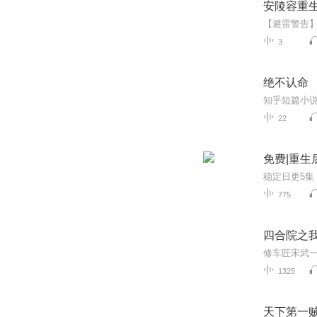
安陵容重
3
绝不认命
22
免费|重生
775
四合院之
1325
天下第一