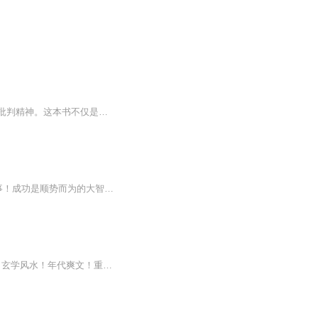
通过收录作者针对现实中诸多不完美、不公平现象的杂文，展现了作者深刻的社会洞察力和批判精神。这本书不仅是对写作者与读者之间关系的深入思考，更是对写作本质、方式方法的广泛探讨，以及对写作者面临困境的深刻分析。同时，作者勇敢地揭露和分析了现实...
内容介绍：小米创始人唯一官方传记！雷军首次独家为你亲自讲述一个绝不“雷”同的创业故事！成功是顺势而为的大智慧，也是不忘初衷的梦想！资深财经作家余胜海继《华为还能走多远》后的重磅力作，通过多年的近距离观察，以大量鲜为人知的丰富细节，真实地...
新专辑《末世大佬 古代逃荒》穿到古代 种田经商 空间爽文 上线，点击去收听>>空间异能！玄学风水！年代爽文！重活一世，什么都吃就是不能吃亏！绝不受气！！！为了重生，和炮灰逆袭系统穿越到不同世界，吃尽苦头。重生后系统给她留下了十亩地空间，有四合...