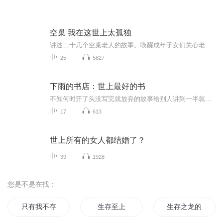
空巢 我在这世上太孤独
讲述二十几个空巢老人的故事。唤醒成年子女们关心老年父母的独居生活，让爱在家庭里流动起来。不要因现代生活方式把老人们遗弃在老家的空房子里。有一天当你自己老了的时候，你才会体会到父母老年时的艰难困苦。老人≈婴儿，最深爱你的父母也需要你现在付...
25
5827
下雨的书店：世上最好的书
不知何时开了头没写完就放弃的故事给别人讲到一半就中断的故事。曾经那样废寝忘食的写却不知不觉忘记的故事。没有写完的那些片段，在雨水浇灌下成长。雨水中蕴藏着整个星球的故事。靠这些营养，片段变成了雨书。有趣的书，愉快的书，悲伤的书，不可思议的...
17
613
世上所有的女人都结婚了？
39
1928
您是不是在找：
只有我不存在的时间
生存至上
生存之龙的传人