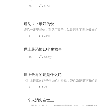
68
8154
遇见世上最好的爱
请你一定要相信，遇见了孩子，就是遇见了世上最好的爱。
3
2348
世上最恐怖10个鬼故事
19
88.8万
世上最毒的蛇是什么蛇
《世上最毒的蛇是什么蛇》专辑，带你系统揭秘毒蛇界的“狠角色”！10个免费音频，从理论到实例，层层递进，让你快速掌握毒蛇知识。付费音频更是深度剖析，10篇系统文章，带你深入探索毒蛇奥秘。想不想知道哪种蛇毒力最强？快来听一听，涨知识，避危险，还...
2
76
一个人消失在世上