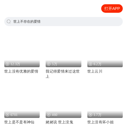
打开APP
世上不存在的爱情
12.3万
5万
6.2万
世上没有优雅的爱情
我记得爱情来过这世
世上云川
上
6701
460
1.7万
世上是不是有神仙
姥姥说 世上没鬼
世上没有坏小姐