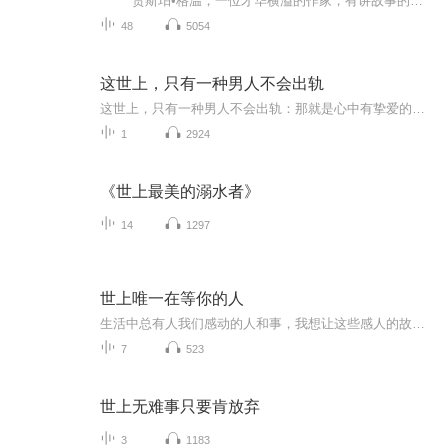
贾斯珀•格温，一位才华横溢的作家，有讲故事的迷人天赋。很多人都认为他的前途一片光明。然而，在四十三岁的某一天，在散步的途中，他突然对自己现在的生活感到了厌倦。不久，他便开始一步步地从原来的生活中退隐了。在西班牙小旅馆度过了一...
48
5054
这世上，只有一种男人不会出轨
这世上，只有一种男人不会出轨：那就是心中有挚爱的男人。一个对妻子不好的男人，他出轨的概率是非常高的，只要当他遇到诱惑时，他是不会考虑妻子的感受的，而一个对妻子特别爱重的男人，出轨的概率反而是很低的，因为他舍不得妻子伤心。
1
2924
《世上最美的溺水者》
14
1297
世上唯一在等你的人
生活中总有人我们感动的人和事，我想让这些感人的故事通过我的播读感动更多的人。
7
523
世上无难事只要肯放弃
3
1183