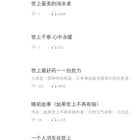
世上最美的溺水者
7
2008
世上千寒 心中永暖
7
922
世上最好药一一自愈力
人体是一部神奇的机器，它本身就蕴含着强大的自愈潜能，包括对外界环境的适应力，对损伤组织的修复力以及对各种疾病的抵抗力，免疫力等。中医用来激发治愈潜能的手段有很多，包括食物经络反射区，生活方式，草药等，这些疗法都是通过调节脏腑和谐，促进气...
153
8505
睡前故事《如果世上不再有猫》
书名：如果世上不再有猫作者：川村元气录制：小北后期：小北原来我的持续低烧不是感冒，而是脑肿瘤，第四期。魔鬼出现了，他和我长得一模一样。他说，世界上每消失一样东西，可以换回我一天的寿命。于是，消失什么呢？魔鬼说了算。那么。。如果，你身边习以为常的事物一个一个消失了，你能看见自己内心的黑洞吗。
19
1.4万
一个人消失在世上