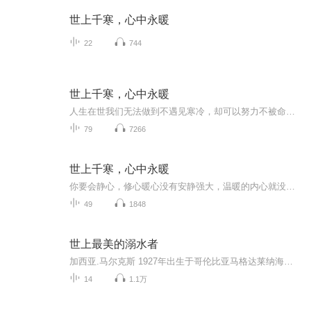
世上千寒，心中永暖
22
744
世上千寒，心中永暖
人生在世我们无法做到不遇见寒冷，却可以努力不被命运冻僵。没有安静、强大、温暖的内心，就没有美好、和谐、从容的生活。没有一无是处的人，没有一无可取的人生。你所厌弃的生活，或许正是别人日日期盼要过的日子。所以，我们没有必要因为生活的不易而连...
79
7266
世上千寒，心中永暖
你要会静心，修心暖心没有安静强大，温暖的内心就没有美好，和谐从容的生活你所厌弃的生活，或许正是别人想要过的日子，所以我们没有必要因为生活的不易而连连叹气
49
1848
世上最美的溺水者
加西亚.马尔克斯 1927年出生于哥伦比亚马格达莱纳海滨小镇阿拉卡塔卡。童年与外祖父母一起生活。1936年随父母迁居苏克雷。1947年考入波哥大国立大学。1948年因内战辍学，进入报界。五十年代开始出版文学作品。六十年代移居墨西哥。1967年《百年孤独》问世...
14
1.1万