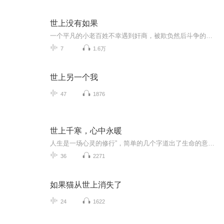
世上没有如果
一个平凡的小老百姓不幸遇到奸商，被欺负然后斗争的故事。
7
1.6万
世上另一个我
47
1876
世上千寒，心中永暖
人生是一场心灵的修行”，简单的几个字道出了生命的意义。在现代社会，生活的烦琐芜杂使得我们的心灵之泉日渐干涸，心灵的花朵日趋凋零、枯萎，人们的内心越来越弱小无力，生活也更加迷茫、痛苦……我们要停下匆匆的脚步，学会修心，重新做内心强大的自己...
36
2271
如果猫从世上消失了
24
1622