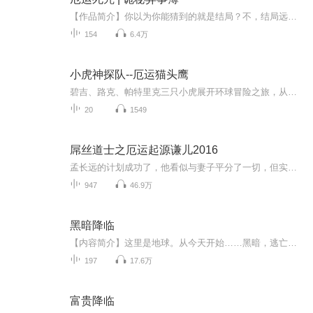
【作品简介】你以为你能猜到的就是结局？不，结局远远不止如此。你以为鬼怪只存在于传说中？不，它就在你的身边。你以为武术只能打人？不，我家的武术可以打鬼。我叫余白，是一名网络写手，这是发生在我身上的诡密故事。请和我一起，推开这扇恐怖的大门，追寻余白的诡事。本书由多个故事组成，一卷更比一卷精彩。【主播简介】殊彦。录制有声作品《厄运死咒》。【作者介绍】王子的花生。鬼姐姐签约作家。著有《厄运死咒》。【友情提示】在购买过程中，如果您有任何问题，可以按以下步骤咨询在线客服：第一步：您可在喜马拉雅APP【账号】-【帮助与反馈】”中咨询在线客服第二步：如果您无法联系上APP内在线客服，可关注【喜马拉雅付费精品】公众号，通过下方菜单栏里咨询在线客服第三步：如果在线客服都未取得联系，也可拨打客服电话：400-838-5616第四步：本专辑可全球范围内下载收听哟。
154
6.4万
小虎神探队--厄运猫头鹰
碧吉、路克、帕特里克三只小虎展开环球冒险之旅，从神秘的埃及到繁华的美国，从热情如火的西班牙到浪漫优美的挪威……看似平静的生活中，往往隐藏着不为人知的秘密，不寻常的事件全逃不过三只小虎的眼睛！明察秋毫的观察力，抽丝剥茧的分析力，当机立断的...
20
1549
屌丝道士之厄运起源谦儿2016
孟长远的计划成功了，他看似与妻子平分了一切，但实际上他已经得到了最宝贵的地皮，价值远超过婚姻期间的利益。这一切背后隐藏着什么秘密？他到底是如何做到的？这个谜团让人无法预测下一步会发生什么，充满了紧张和悬疑。
947
46.9万
黑暗降临
【内容简介】这里是地球。从今天开始……黑暗，逃亡，灾难，瘟疫，病毒，甚至于魔鬼……这些都将是地球的主旋律。人类？勉强苟活，将变成一种奢望！但是，或许有可能，你会由一名普通学生，变成魔法师；亦或者，你本来是个待业青年，但你有可能成为一名战...
197
17.6万
富贵降临