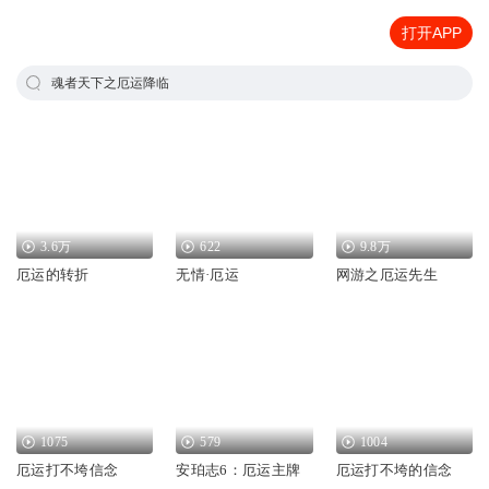
打开APP
魂者天下之厄运降临
3.6万
622
9.8万
厄运的转折
无情·厄运
网游之厄运先生
1075
579
1004
厄运打不垮信念
安珀志6：厄运主牌
厄运打不垮的信念