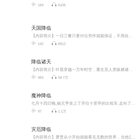
194
6106
天国降临
【内容简介】一日三餐只要付出劳作就能保证，不用在担心怪物和敌人是否会来掠劫之中惶惶，能够以负担得起的价钱在市场中买到各种衣食住行用品，有一个出门在外可以保证自己安全的身份，有一个让匪徒和强盗退避的国家……对于埃拉西亚的众生来说，这样的国...
142
8912
降临诸天
【内容简介】叶晨穿越一万年时空，重生至人类纵横诸天万界的大降临时代，借助随同穿越的属性加点异能，纵横诸天万界。【作者/主播简介】作者：三丈红尘，网络小说作家。主播：DJ萧然【购买须知】1、本作品为付费有声书，前40集为免费试听，购买成功后，即...
483
58.7万
魔神降临
七月十四日晚,杨元亨坐上了开往十里亭的出租车,走向了独属于他的故事,一个层层谜团的故事。
97
1.1万
灾厄降临
【内容简介】萧焚从小开始就能看见无数的世界，当他18岁时，通往其它世界的大门终于在一个无足轻重的早上，被他推开。盘旋在君士坦丁堡上空的巨龙，逡巡于雾都伦敦街头的人造怪物，徘徊在纽约废墟里的恶魔，振翅在东京街巷的告死乌鸦。这些历史中的历史，...