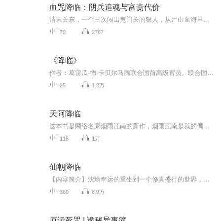
血咒降临：阴兵追魂与富贵代价
清末关东，一个三次闯出鬼门关的狠人，从尸山血海里摸出金山银山，却在深山造起铜墙铁壁般的宅院隐世不出。世人皆传他吞了龙脉财气，可那百丈天坑里的朱漆大门，再未向活人敞开过半寸。 百年后，无业青年在旧货摊翻出锈迹斑斑的铜铃铛，当夜便见纸人抬...
70
2767
《降临》
作者：葛雷瓜·德·卡贝尔马腾联合国前高级官员。联合国对抗沙漠化国际公约组织副秘书长。美国约翰·霍普金斯大学国际关系学硕士，政治科学文学硕士，日内瓦大学法学硕士。深研法律、国际关系、政治科学、生态学、哲学与东西方传统文化。同时，他也是一位...
25
1.8万
天阿降临
这本书是网络名家烟雨江南的新作，烟雨江南是我的偶像，他的每一本书都是值得一看的。 具体看这本书，他对于人的定义有独特的观点，主人公智商在线，文笔非常老练，情节跌宕转折，在如今网络文学茫茫的小说海洋中，是能让人眼前一亮的好书。
115
1万
仙朝降临
【内容简介】沈瑜幸运的重生到一个修真盛行的世界，前任有个金手指，不过他都没见过长啥样，就让同门女神给巧取豪夺了。不过好在哥们还有大天庭系统随身。资质平平？系统里可以兑换巫族战体，三清道体，金乌血脉，各种体质！法宝太弱？诛仙四剑，太极图，...
360
8.9万
厄运死咒 | 诡秘异事簿