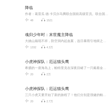
降临
作者：葛雷瓜·德·卡贝尔马腾联合国前高级官员。联合国对抗沙漠化国际公约组织副秘书长。美国约翰·霍普金斯大学国际关系学硕士，政治科学文学硕士，日内瓦大学法学硕士。深研法律、国际关系、政治科学、生态学、哲学与东西方传统文化。同时，他也是一位...
48
1521
魂归少年时：末世魔主降临
大姚山巅现不祥，防空洞内起血案，连日暴雨引地狱之门洞开，恶魔踏碎人间平静，浩劫席卷，生灵涂炭。少年一场偶然坠落地狱深渊，以万载光阴磨出万劫不灭魔灵，于人类灭顶之灾将至时，抛却异世躯壳，魂归最初的少年肉身，重返灾难起点。万劫魔灵归世，这人...
1332
4.3万
小虎神探队：厄运猫头鹰
希腊的一座海岛上，帕特里克在深夜目睹了一只戴着金色面具的巨型猫头鹰。金面猫头鹰、夜游的怪异观星者，猫头鹰现身时神秘失踪的萤火虫专家……这一切都给小虎们的希腊之旅蒙上了诡异的阴影。岛上古老的猫头鹰神庙遗址中，考古活动履遭横祸，金面猫头鹰是否带来了厄运？小虎们的调查步步深入，确落入陷阱…
20
2万
小虎神探队：厄运猫头鹰
三只小虎又要开始了新的旅程了！他们分别是强健的帕特里克、迅捷的碧吉、机智的路克，小虎迷们快来呀！喜欢探险、破案的小伙伴们更是不容错过！希腊的一座海岛上，帕特里克在深夜目睹了一只戴着金色面具的巨型猫头鹰。金面猫头鹰、夜游的怪异观星者、猫头鹰现身时神秘失踪的萤火虫专家……这一切都给小虎们的希腊之旅蒙上了诡异的阴影。岛上古老的猫头鹰神庙遗址中，考古活动屡遭横祸，金面猫头鹰是否带来了厄运？小虎们的调查步步深入，却落入了陷阱……快来跟小虎们一起探险吧！人物介绍：帕特里克——强健如虎 碧吉——迅捷如虎 路克——机智如虎
20
2.7万