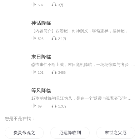
507
3万
神话降临
【内容简介】西游记，封神演义，聊斋志异，搜神记，山海经……这些古老的神魔传记，原来竟然是某些神魔世界，与现实世界发生接触时被人留下的零星记载。邵阳，从一个普通学生，逐步接触到一个个神魔世界，探索隐秘时光之中的历史，挖掘背后真相，逐渐成长...
526
2.1万
末日降临
恐怖事件不断上演，末日危机降临，一场场惊险与考验-----欢迎关注主播微信公众号《文娱新星系》 解锁更多新领域 新动态主播不光做音频，还有更多你意想不到的业务奥
101
3486
等风降临
17岁的林绛初见江为风，是在一个“落霞与孤鹜齐飞”的黄昏。 他是肆意生长的野草，而她是一株温室的花，漫长的暗恋就此展开。 她只敢用38.6℃的ID给他点歌，远远旁观，偷偷想念。 毕业来临，彼此没有一句告别，他们各自去往不同的城市。 收拾东西的时候，...
69
1.3万
您是不是在找：
炎灵帝魂之末日降临
厄运降临到我身边
末世之灾厄降临