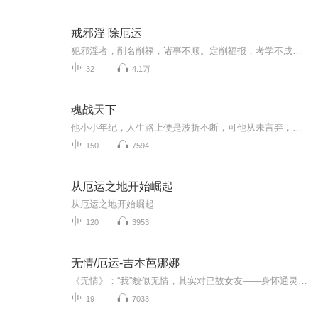
戒邪淫 除厄运
犯邪淫者，削名削禄，诸事不顺。定削福报，考学不成，官业必堕。求财不顺，频换工作，存不住钱。家庭不合，夫妻争吵，亲戚疏远。疾病缠身，头皮屑多，头发油腻。肾亏遗精，胆小自卑，寿命必短。唐朝吕洞宾：二八佳人体似酥，腰间仗剑斩愚夫；虽然不见人头...
32
4.1万
魂战天下
他小小年纪，人生路上便是波折不断，可他从未言弃，势要重返帝国王城。一切变化都从遇到一头异界神犬开始，七年苦难，练就绝世神瞳，洞悉世间万物之魂，从此左右逢源，修习数门神技，步步称雄，开启一世传奇之路……
150
7594
从厄运之地开始崛起
从厄运之地开始崛起
120
3953
无情/厄运-吉本芭娜娜
《无情》：“我”貌似无情，其实对已故女友——身怀通灵异能的千鹤饱含深情。“我” 对两人的分手心怀内疚，始终难以释怀。当“我”再次来到分手的地方时，离奇遭遇到诸 多灵异事件。此时千鹤出现在“我”的梦境中，送来温暖的慰藉。现实中已经死去的千鹤 甚至直接和“我”通电话，解开“我”的心结。暗夜过去，清晨来临，“我”又有了再次 上路的力量。《厄运》：姐姐“小邦”结婚前突然倒下，仅靠仪器维持生命体征。全家本应悲痛无比， 却渐渐发现了这段时间的奇妙，每个人都开始认真思考一些平时无暇顾及的事...
19
7033