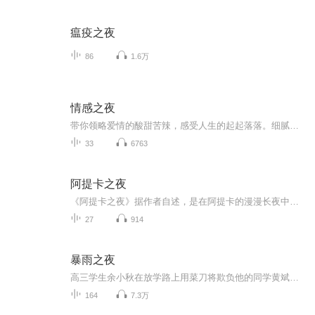
瘟疫之夜
86
1.6万
情感之夜
带你领略爱情的酸甜苦辣，感受人生的起起落落。细腻的文字，温柔的声音，诠释着一个个感人的故事。倾听主播的心声，感受灵魂的触动，用心灵去聆听生命中最美的声音。
33
6763
阿提卡之夜
《阿提卡之夜》据作者自述，是在阿提卡的漫漫长夜中阅读各种书籍时所做的笔记。其内容则是哲学、历史、文学、美学、法学无所不包;天文地理、三教九流、风土人情、文化娱乐、吃穿住行无所不涉;散文杂记，传说典故，诗词歌赋应有尽有，真可谓地地道道的希腊...
27
914
暴雨之夜
高三学生余小秋在放学路上用菜刀将欺负他的同学黄斌砍伤。余小秋的父亲余保国赶到医院探望黄斌，被其家长索要巨额赔偿。半夜回家的余保国正在犯愁，妻舅唐明清突然闯来，声称刚才他开着余保国的皮卡车撞倒一个醉汉，慌乱中驾车逃逸。余保国赶到车祸现场，...
164
7.3万