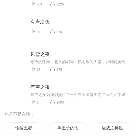
254
9226
有声之夜
17
570
风雪之夜
寒冷的冬天，北平的胡同，鹅毛般的大雪，以时间换钱的人除了早起之外，还得赶着做夜工。白天是冷，晚上更冷，在死亡线上挣扎着的人随时都可以遇到天和他们为难。自然，劳动或穷苦的人，风雪是他们的仇敌；但是撑着假场面的人家，除了物质上感到不足而外，...
17
878
有声之夜
有声之夜为我们提供了一个在全国范围内展示个人才华的专业舞台，能够走到台前，被更多的听众、同行以及行业机构所关注和了解。在比赛中，我们与来自全国各地的优秀选手同场竞技，看到他人的精彩表现和成长进步，会激发自身的竞争意识和学习动力。同时，当...
1
2093
您是不是在找：
命运王者
黑王子的命运夜
运战之神说