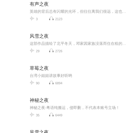
有声之夜
英雄的背后总有闪耀的光环，但往往离我们很远，这也是我们写平凡人故事的原因，希望每个人都能在其中找到自己，领悟幸福真谛。现实中人们经常承受着工作压力、生活困苦、情感纠葛 而感到不快乐，甚至在痛苦中苦苦挣扎。同时每个人内心又渴望房子、车子、甜...
3
2123
风雪之夜
这部作品描绘了北平冬天，邓家因家族没落而住在租的四合院里，家中绝粮，五个儿子在经历各种来自生活和世人的蹂躏和白眼之后，齐心协力努力工作。小说通过这一系列事件，展现了人物在困境中的挣扎与奋斗，以及家族的兴衰变迁。沐沐倾颜制作
29
2726
草莓之夜
台湾小姐姐讲故事好听哟
90
6894
神秘之夜
神秘之夜-粤语纯搬运，侵即删，不代表本账号立场！
35
6449
风雪之夜