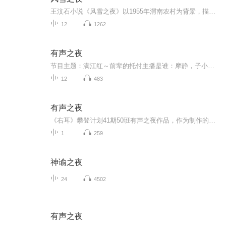
王汶石小说《风雪之夜》以1955年渭南农村为背景，描写基层干部在风雪夜中工作至深夜，制定新年计划的场景，展现劳动人民昂扬精神。
12
1262
有声之夜
节目主题：满江红～前辈的托付主播是谁：摩静，子小美，琳琅满目的琳琳，睡个好觉，小猴儿，江其蔚～适合谁听：所有人主播的话：一群来自天南海北热爱有声演播的学生，用自己的热爱在一周内打磨出来的作品，希望能得到大家的支持与鼓励！
12
483
有声之夜
《右耳》攀登计划41期50班有声之夜作品，作为制作的第一个多播剧本，从写本到后期花费了大量精力，结果不重要，过程很开心。允许我隆重感谢演播者−宝藏女孩邺，也是文中杨月的创作原型，这是个开朗热忱的姑娘。感谢杨月妈妈−乔依的深情演绎，你是作品中...
1
259
神谕之夜
24
4502
有声之夜