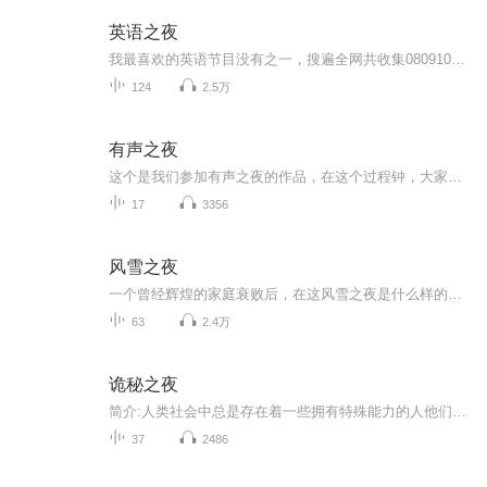
英语之夜
我最喜欢的英语节目没有之一，搜遍全网共收集080910年音频大约800个左右。喜马平台对上传音频比特率要求较高，所以只传了符合要求的一些。剩下的600多个上传到了每日英语听力平台。有空学会audition再编辑吧，到时候做个英语之夜精选集。大致这样。
124
2.5万
有声之夜
这个是我们参加有声之夜的作品，在这个过程钟，大家一起努力，一起研究讨论和排练，留下了一段珍贵的记忆，美好与努力共存！有声作品-千朵黎明：抗日战争期间，日本军队出现了一个邪异的比壑山忍众部队，对我抗日部队实施暗杀，唐门作为国内武功高强暗杀门...
17
3356
风雪之夜
一个曾经辉煌的家庭衰败后，在这风雪之夜是什么样的状况，坐吃山空，饥饿，寒冷，断电！5个儿子结局如何呢？
63
2.4万
诡秘之夜
简介:人类社会中总是存在着一些拥有特殊能力的人他们有的身居要职,有的行走于江湖,有的隐于世,但是他们都隶属于同一个组织(诡夜)。诡夜的创建时间已经无法追溯,知之者更是甚少。随着社会的发展,诡夜更是消失在人前,直到云岭山出现不死鬼蝠,一枚神秘令牌现...
37
2486