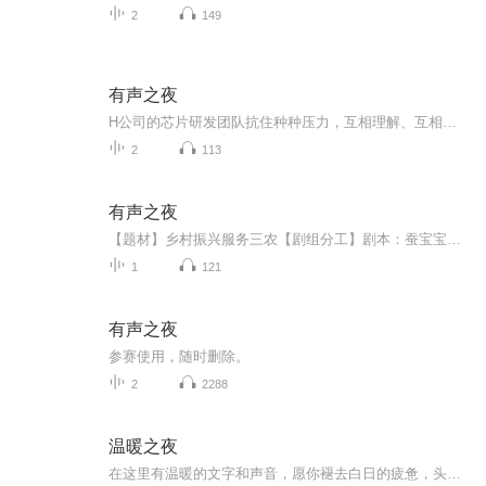
2
149
有声之夜
H公司的芯片研发团队抗住种种压力，互相理解、互相支持，历经十年不断创新、坚持自主研发，最终成功的故事，宣扬正能量。人物：王立：45岁，某知名IT公司芯片研发团队组长，高级工程师，坚毅沉稳，鬓角已见白发 ——安森不上班饰王太太：40岁，教师，温柔...
2
113
有声之夜
【题材】乡村振兴服务三农【剧组分工】剧本：蚕宝宝儿 UID:245194813统筹：糖糖有唐 UID:301710185对轨：树树有言 UID:78042894审听：郭主啊任 UID：184239247六月枕书 UID：470923690后期：玉教 UID：47385766【剧本大纲】主题：新时代女性在乡村振兴中的...
1
121
有声之夜
参赛使用，随时删除。
2
2288
温暖之夜
在这里有温暖的文字和声音，愿你褪去白日的疲惫，头枕星光，心中有暖阳