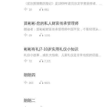
《尼尔斯骑鹅历险记》是1909年诺贝尔文学奖获得者、瑞典女作家塞尔玛•拉格洛芙(1858-1940)的代表作。这个故事我小时候非常喜欢读，给我留下了深深的印象，以至于有了彬彬宝贝之后，仍念念不忘，期待有一天和他一同重温这个故事。2022年，在彬彬宝贝步入他...
10
661
苗彬彬-您的私人财富传承管理师
朗读者：苗彬彬财富传承管理师中国平安，个客经理从事保险行业4 年钻石俱乐部会员，万C俱乐部会员。
29
1151
彬彬有礼|7-10岁实用礼仪小知识
礼仪小故事，成长大指南。儿童礼仪是非常传统的话题，源于周王朝时期，古代六艺“礼、乐。射、御、书、数”，其中“礼”讲的就是礼仪。有些知识书本里没有，但孩子却必须学会，比如一些基本的礼仪常识。进行有礼有节的教育，可以让孩子自律、自信、彬彬有礼、落落大方，让孩子在快乐自信中成长，内心充满阳光。这张专辑涵盖孩子生活中需要有礼有节的方方面面，如在人际交往，对待家人和朋友应该怎么做；在校内学习和生活会遇到的礼仪问题；在社会上，进入公共场所、就餐、玩耍等。从小故事入手，场景化的教...
72
7.3万
朗朗四
263
9021
朗朗二