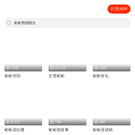
打开APP
彬彬男朗朗女
7297
63.3万
1207
彬彬对韵
文质彬彬
彬彬有礼
8.1万
790
688
彬彬说红楼
彬彬讲故事
彬彬演讲稿