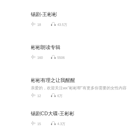
锡剧-王彬彬
18
43.5万
彬彬朗读专辑
160
5506
彬彬有理之让我醒醒
亲爱的，欢迎关注wx“彬彬帮"有更多你需要的女性内容
12
6万
锡剧CD大碟-王彬彬
15
4.3万