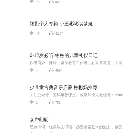
18
662
锡剧个人专辑-小王彬彬袁梦娅
40
4.2万
6-12岁必听Ⅰ彬彬的儿童礼仪日记
作者简介：陈昕，资深教育工作者，在儿童教育、中国家庭教育等领域有颇深的研究，注重培养儿童全面发展的能力，倡导父母关注孩子的身心成长。作者发现，在儿童成长过程中，礼仪扮演着重要的角色，对孩子的情商有潜移默化的影响，因此，作者精心编写了这本书，旨在帮助孩子从小养成良好的礼仪习惯，并真心祝愿每一个孩子都能成为受人欢迎的人，拥有精彩的人生，其代表作有《儿童安全120》，《儿童成长120》，《儿童职业启蒙120》，《父母是孩子的天使——应该和孩子一起做的30件事》，《注意力！决定孩子一生的关键》等多部畅销书。
4
4594
少儿童古典音乐启蒙|彬彬妈推荐
关注公众号：宝妈早教课堂，或添加个人微信号：drmobai007，领取儿童少儿早教古典音乐/早教/英语/语文/诗歌/动画/数学/编程等早教资源福利！
1
751
众声朗朗
经典诗词、优美散文诵读，感受语言艺术的魅力，接受心灵的洗礼