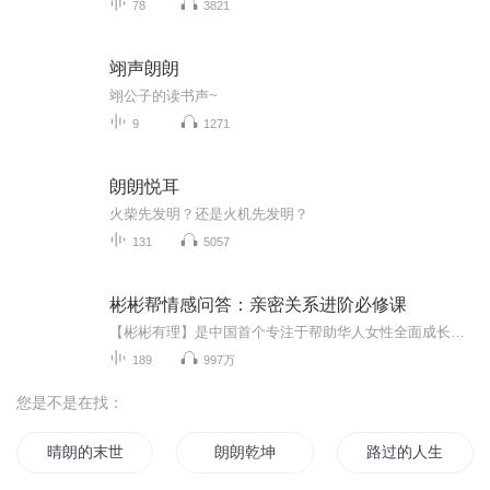
78
3821
翊声朗朗
翊公子的读书声~
9
1271
朗朗悦耳
火柴先发明？还是火机先发明？
131
5057
彬彬帮情感问答：亲密关系进阶必修课
【彬彬有理】是中国首个专注于帮助华人女性全面成长的移动互联网平台，我们致力于为每一位女性提供情感和成长解决方案，欢迎免费咨询。如果您有任何情感问题或者心理相关问题，都可以添加微信bbyl027联系我，很愿意跟你聊一聊，认真倾听您的困扰，我们会为您提供最专业的帮助。
189
997万
您是不是在找：
晴朗的末世
朗朗乾坤
路过的人生元朗