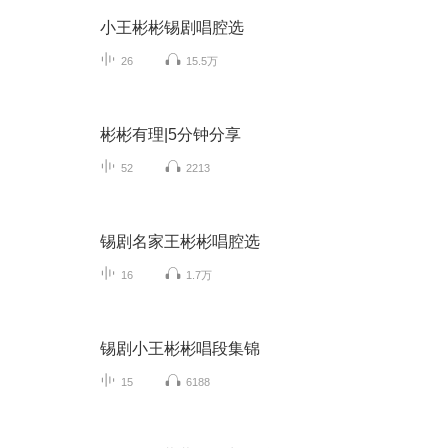
小王彬彬锡剧唱腔选
26
15.5万
彬彬有理|5分钟分享
52
2213
锡剧名家王彬彬唱腔选
16
1.7万
锡剧小王彬彬唱段集锦
15
6188