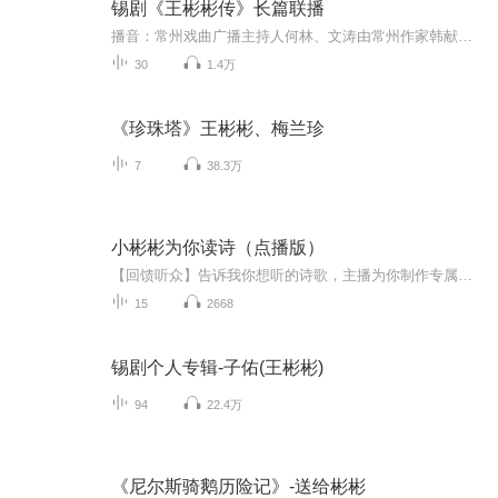
锡剧《王彬彬传》长篇联播
播音：常州戏曲广播主持人何林、文涛由常州作家韩献忠、葛安荣联合撰写的描写著名锡剧表演艺术家王彬彬的30万字纪实人物传记。本书用文学的手法，以史实为基础，用历史长镜头的描述方式，通过人物刻画、细节描写、场景渲染、故事演绎、情感抒发、锡剧艺术鉴赏等多种艺术技巧，将王彬彬放牛、学艺、从艺、拼搏的人生完整地再现给读者，对王彬彬的亲情、友情、爱情、民族情等家国情怀作了最为生动的演绎，在全面系统地记录王彬彬丰富人生经历的同时，又向人们展示了一幅幅锡剧艺术诞生、发展、繁荣、徘徊和...
30
1.4万
《珍珠塔》王彬彬、梅兰珍
7
38.3万
小彬彬为你读诗（点播版）
【回馈听众】告诉我你想听的诗歌，主播为你制作专属音频。打造个性定制诗文朗诵平台。
15
2668
锡剧个人专辑-子佑(王彬彬)
94
22.4万
《尼尔斯骑鹅历险记》-送给彬彬