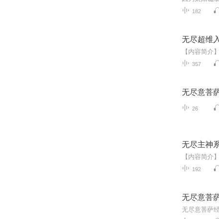
182
无尽超维
357
无尽意菩
26
无尽主神
192
无尽意菩