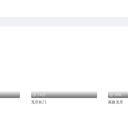
1.6万
5906
无尽长门
茶路无尽