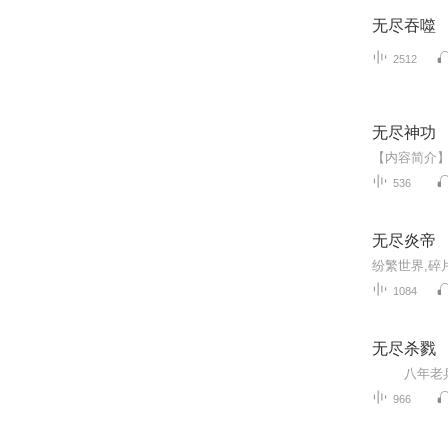
无尽吞噬
2512
无尽神功
536
无尽炎帝
1084
无尽杀戮
966