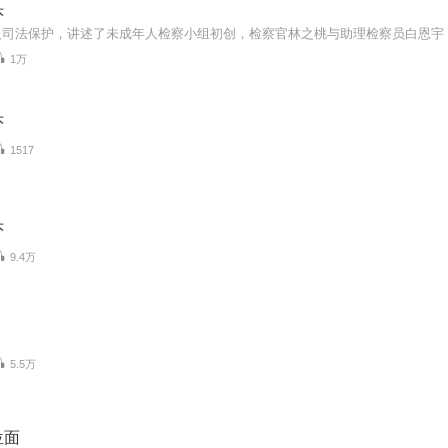
头
1万
头
1517
头
9.4万
5.5万
位面