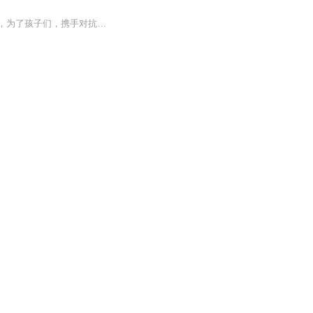
聚焦未成年人司法保护，讲述了未成年人检察小组初创，检察官林之桃与助理检察员白恩宇，为了孩子们，携手对抗人性之恶的故事。始于悬念，终于救赎；拨开迷惘，山止川行。