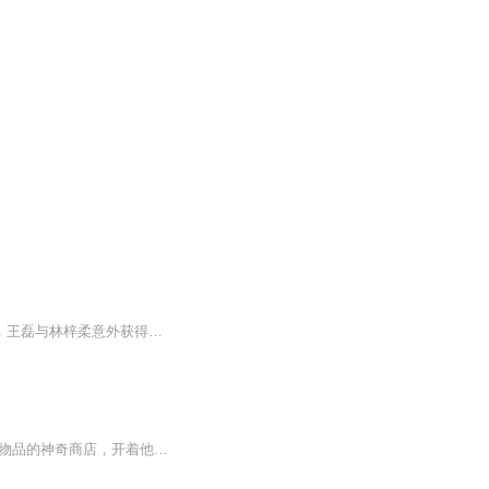
日更5集，不定期爆更！订阅可以收到更新提醒哦~ 【内容简介】 在无尽大陆的未知世界里，王磊与林梓柔意外获得神秘天赋，踏上生存与成长的征途。面对危机四伏的环境，他们需学会御灵之术，驾驭奇异生物，共同抵御未知的威胁与机遇。目睹种族间的生死较量，...
总人气：1927末世的突然到来，地球变得恐怖与黑暗，货车司机蒋山，获得了可以购买任何物品的神奇商店，开着他那改造过的货车，他开启了自己的末世之旅........这场惊心动魄的旅程，希望你们能够陪伴....热血系统流丧尸