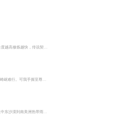
【内容简介】一个资质低、悟性差的“真·废柴”武修之路。功法与武者之间存在“契合度”，契合度越高修炼越快，传说契合度达到七分之后，每增加一分，修炼效率加倍！一次意外，杨硕获得查看自己与功法之间的契合度的能力……天才们修神功秘典，消耗无数天...
纷繁世界,碎片流离。唯我萧元邦独临大千,孤身踏足浩瀚位面之群。万道盘根,众强云集,前路崎岖难行。可我手握至尊法力,凌驾一切,冲开迷雾,定追寻那缥缈无上一途。斗帝徘徊身旁,炙手正鬼,亲朋远化;仙踪已启,宿命重燃,再无回头之路。火焰守护的誓言已誓,必现神...
八年老兵余洋河，无意间进入无尽杀戮场，再次扛枪上阵。从索马里到斯大林格勒，从中东沙漠到南美洲热带雨林，野兽，敌人，甚至你身后的友军都会带走你的生命！ 这是一个高度危险的职业！