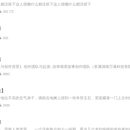
么都没留下这人很懒什么都没留下这人很懒什么都没留下
282.7万
宙
930
篇
8982
装】
2930
假
暴，导致人类变异……一个没有终点的十一假期，看这几个老幼病残的幸存者如