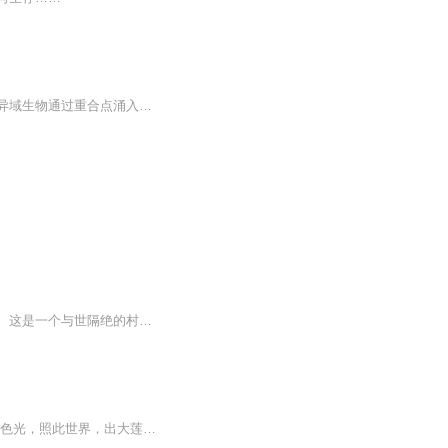
【内容简介】神秘人域外归来，开启的晶壁隧道，导致异域空间与地球空间产生重合，无数异域生物通过重合点涌入地球。不同维度空间的本源能量产生冲突，本土生物受到侵染产生异变，外来物种入侵严重影响地球本土生态平衡。空间重合，秦始皇陵与异域帝寝，跨...
【内容简介】在一个普通的小村醒来，盛夏发现自己竟然带着逆天的天赋穿越成了一个婴儿。这是一个与世隔绝的村庄，但是种种关于仙与侠的传说让盛夏沸腾起来。 他的异能竟然可以实现一切他所想到的！他用三年以异能构建出来了一个辅助他练武的系统……从此不...
无尽意菩萨经（四卷）刘宋枳园寺沙门释智严共宝云译 佛游宝庄严堂，说大集经。东方大金色光，照此世界，出大莲华。无尽意菩萨，与六十亿眷属俱。赞礼于佛。舍利弗问所从来？菩萨答以不来不去。次复问佛，佛答从不眴国普贤佛所来。兼明彼诸净土菩萨，唯修念...