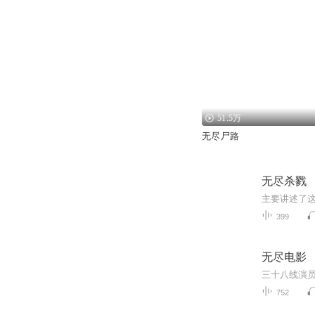
51.5万
无尽尸路
无尽杀戮
399
无尽电影
三十八线演
752