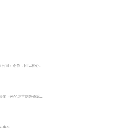
一、基础信息与创作背景1. 创作团队与起源- 由奇喵君故事创作团队（隶属湖南万瀑科技有限公司）创作，团队核心成员包括奇喵君、奇喵小七、奇喵月亮等。- 作品于2021年5月3日在喜马拉雅平台正式上线，最初以音频故事形式连载，播放量已突破2000万。- 创作灵...
一个在家族中地位不高的玄气弟子，偶然在地摊上得到一块奇异玉石，里面藏著一门上古剑修传下来的绝世剑阵修炼之法！ 冰火两仪剑阵，三叠琴音剑阵，四合八级剑阵，六脉五行剑阵，七星八卦剑阵，九天雷火剑阵，十方无极剑阵，周天挪移剑阵，紫雾虚弥剑阵，道...
何生存……