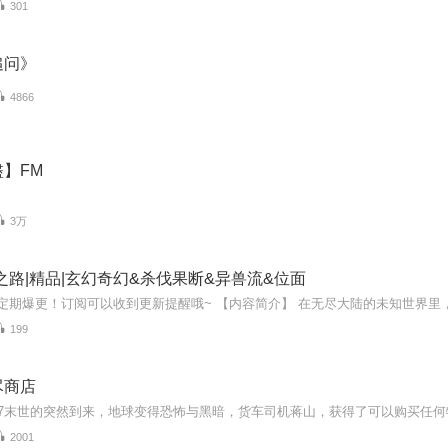
301
追问》
4866
】FM
3万
之路|精品|玄幻奇幻&杀伐果断&异兽流&位面
199
尽商店
2001