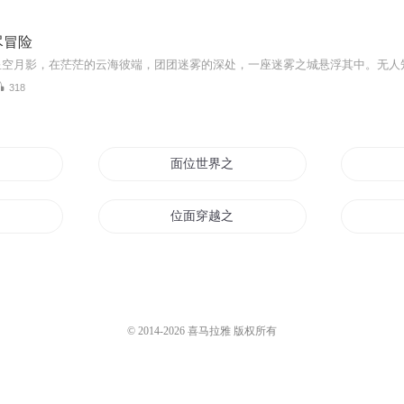
尽冒险
318
之行
面位世界之始
位面穿越之神
位面妖神
路
末日位面系统
© 2014-
2026
喜马拉雅 版权所有
位面成神