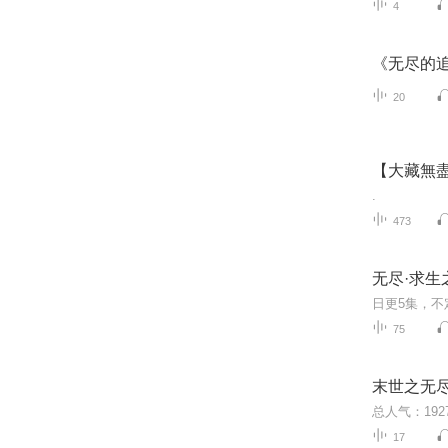
4
《无尽的
20
【大藏無盡
.
473
无尽·求生
75
末世之无
17