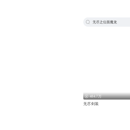
无尽之位面魔龙
484.7万
无尽剑装