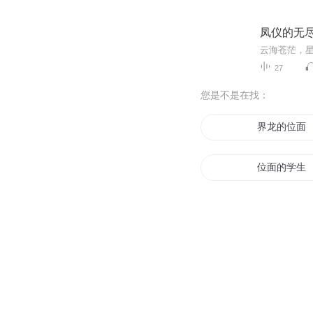
凤仪的无
27
您是不是在找：
界龙的位面
位面的学生
龙之位面
位面成神之
位面帝尊