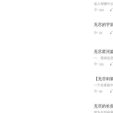
这人很懒什
934
无尽的宇
24
无尽星河
191
【无尽剑
66
无尽的长
因为太阳磁