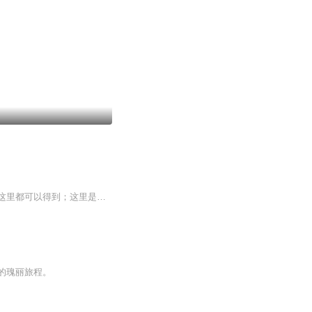
主要讲述了这里是天堂，因为这里拥有地球上拥有的一切。所有你渴望的而又得不到的，在这里都可以得到；这里是地狱，因为每个人都要在这里艰苦挣扎，然后在分不清真假的世界中醉生梦死。这里，就是无限杀戮的世界。
的瑰丽旅程。