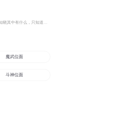
云海苍茫，星空月影，在茫茫的云海彼端，团团迷雾的深处，一座迷雾之城悬浮其中。无人知晓其中有什么，只知道，进去的人，没有一个再能出来…… 几千年过去了，一群少男少女们闯入了这里，发生了一段有趣的经历。他们能否再出去，再迷雾之城里又发生了什么...
魔武位面
斗神位面
位面代行者
位面至尊系统
位面穿越者和他的女儿们