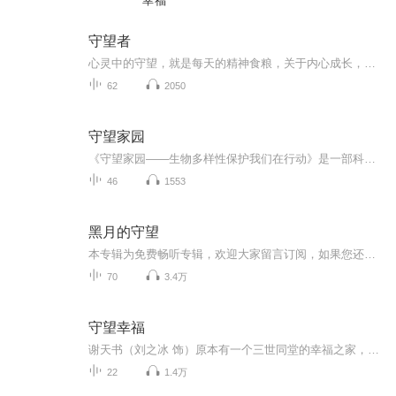
幸福
守望者
心灵中的守望，就是每天的精神食粮，关于内心成长，何尝不是一种应该浇灌的种子……
62
2050
守望家园
《守望家园——生物多样性保护我们在行动》是一部科普读物，讲述物种起源和进化过程，以及什么是生物多样性、生物多样性的重要性、生物多样性与人类生活的关系、生物多样性保护的紧迫性，呼吁社会大众要从自身生活及观念出发，身体力行做到保护生态环境和...
46
1553
黑月的守望
本专辑为免费畅听专辑，欢迎大家留言订阅，如果您还满意，请给予点赞鼓励喲！你们的支持，就是我们前行的动力～
70
3.4万
守望幸福
谢天书（刘之冰 饰）原本有一个三世同堂的幸福之家，妻子香雨（茹萍 饰）是中学老师，女儿笑笑（钟艺 饰）也到了要高考的年纪，一大家人生活的其乐融融。不料，天有不测风云，老父亲在自己八十寿宴上突发心梗辞世，顿时大喜变成大悲，就在一家人协商怎样照...
22
1.4万