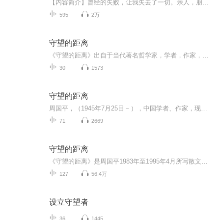
【内容简介】曾经的失败，让我失去了一切。亲人，朋友，理想，以及这个我所热爱的世界。但幸运的是，我又回来了！我要靠着我的尖牙和利爪，守护我所珍视的一切。用野性的咆哮告诉整个世界，德鲁伊才是这个世界真正的守望者！【作者/主播】作者：老衲不能吃...
595
2万
守望的距离
《守望的距离》出自于当代著名哲学家，学者，作家，周国平。 这是一本关于作者所思考的人生问题和精神问题的散文集，这是一本对生活充满热爱的散文集，这是许多人的哲学启蒙……
30
1573
守望的距离
周国平，（1945年7月25日－），中国学者、作家，现为中国社会科学院哲学研究所研究员，是中国改革开放后较早研究尼采的学者。但他成名则因为他的散文。中国社会科学院哲学研究所研究员。在尼采研究方面颇有建树。但他成名则因为他的散文。1945年生于上海，1967年毕业于北京大学哲学系，1981年毕业于中国社会科学院研究生院哲学系。着有学术专着《尼采：在世纪的转折点上》《尼采与形而上学》，散文集《守望的距离》《各自的朝圣路》《安静》《善良·丰富·高贵》《生命的品质》，纪实作品《妞妞：一个父亲的札记》《岁月与性情——我的心灵自传》《偶尔远行》《宝贝，宝贝》，随感集《人与永恒》《风中的纸屑》《内在的从容》《把心安顿好》，诗集《忧伤的情欲》等。
71
2669
守望的距离
《守望的距离》是周国平1983年至1995年4月所写散文的结集，收入了散文十四辑，内容包含哲学思想、人文思想、人生寓言等，其中充满了人生的智慧和哲学的魅力，融理性与激情于一体，笔调清新自然，内涵睿智深刻。虽然是上个世纪的作品，今日读来，这些散文作...
127
56.4万
设立守望者
36
1445