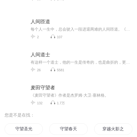
人间匝道
每个人一生中，总会驶入一段进退两难的人间匝道。《人间匝道》是【观途半生】IP 旗下纪实叙事播客。节目收录实体创业者亲历口述：合伙纠纷、垫资危机、人情反噬、债务自救、中年取舍。我们只客观还原事件全貌，不评判是非，不灌输道理，不提供标准答案。生...
2
107
人间道士
有这样一个道士，他的一生是传奇的，也是曲折的，更多的是无奈的，他救过很多人的命，其中包括我的，也包括我小姨的；从老家很多人那里打听这个道士的一生。讲述最后一个道士：查（zha)文斌的一生，由一个小故事引出的一个人。
26
5581
麦田守望者
《麦田守望者》作者是杰罗姆·大卫·塞林格。
132
1.7万
您是不是在找：
守望圣光
守望春天
穿越火影之月光守