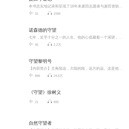
本书忠实地记录和呈现了16年来麦田志愿者与麦田资助人、小麦苗（麦田服务对象）之间，以及在2020年疫情时期麦田志愿者积极投入到抗疫救援中，用生命影响生命的故事。 翻开这本书，似乎可以窥见16年前麦田是如何诞生的，麦田所秉持的教育观——每个孩子都可...
31
1566
诺森德的守望
七年，近乎十分之一的人生。他的心底藏着一个渴望，微弱，暗淡，却不曾熄灭。二十岁的生日夜晚，没有喧嚣，他独自来到她的宿舍楼下，屋檐下的贝壳风铃被狂风刮得搅成一团，叮当声变得凌乱破碎。那是他亲手做的，无数个夜晚关起门来伏在灯下，笨拙地将一片...
45
2.2万
守望黎明号
【内容简介】主角陆远，大陆的陆，远方的远。这是他依托主神的世界，穿越各个不同的次元，最终拯救濒临毁灭的移民飞船“黎明号”的故事。奇幻瑰丽的博德之门，战舰争霸的加勒比海，超日常的幻想乡，超展开的学园默示录，不一样的生化危机和倚天，当然，还...
896
24.6万
《守望》徐树义
21
895
自然守望者