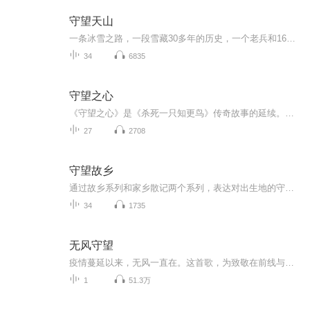
守望天山
一条冰雪之路，一段雪藏30多年的历史，一个老兵和168座坟墓，一家人近30年孤独的守望
34
6835
守望之心
《守望之心》是《杀死一只知更鸟》传奇故事的延续。是震撼整个西方世界的成长故事，是震聋发聩的教育命题。本书描写的是二十六岁的琼.露易丝.芬奇从纽约回到家乡梅科姆看望病重的父亲，发现已与故乡格格不入，而父亲与她青梅竹马的恋人的行为又给她无比沉重的打击………。
27
2708
守望故乡
通过故乡系列和家乡散记两个系列，表达对出生地的守护和怀念，也包含对童年记忆、亲情纽带的精神寄托。
34
1735
无风守望
疫情蔓延以来，无风一直在。这首歌，为致敬在前线与疫情博斗的每一位勇士，同时献给每一位正等待着春暖花开的我们。
1
51.3万