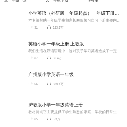
文一年级下册
文一年级下册
译林版
小学英语（外研版一年级起点）一年级下册预习
本专辑帮助一年级学生和家长寒假预习自习下册主要内容， 有单词讲解，课文讲解和课文重点部分的录音等。小学英语（尤其是一二年级）以听说为主， 不太涉及书写， 更不涉及太多语法讲解。小学生做到能听懂，跟读，指读即可。学生及家长不必过于焦虑。
31
223.9万
英语小学一年级上册 上教版
我们生活在汉语语境中，这对孩子学习英语造成了一定的阻碍。而很多家长不会说英语或发音不准确，这些因素都会或多或少地影响孩子学习英语。因此，在家如果多放放录音带，如把早晨起床的闹钟换成英语录音，每天半个小时的听磁带等，同时鼓励孩子模仿话语，或与自己的孩子一起模仿，来一场比赛，既活泼有趣又激发了孩子学习英语的兴趣。 将孩子的英语学习和生活结合起来：家长应鼓励孩子结合生活实际进行学习，如在家居上贴上英文标签(在床上贴上bed，在电视上贴上TV等)，在外面玩时见到熟悉的事物时，可问问孩子用英文怎么说？喝可乐的时候别忘了一起看看杯子上的Cocacola等等。要培养孩子逐渐养成留意身边英语的好习惯，久而久之就会有意想不到的效果。 无论老师用什么样的方式授课，他所讲的语言知识一般都是重点和难点。学生一定要认真听，充分利用课堂时间；课下尽量抽出时间复习，对所学语文知识加以巩固。最好的办法就是操练，即用所学语文点进行造句。如果可行的话，可以写短文，将所学的语言点串联其中，这种短文若能得到老师的批改，则收益定会颇丰。这种随学随用的方法有助于对于所学知识的透彻理解和扎实牢固的掌握。
67
36.4万
广州版小学英语一年级上
56
389.4万
沪教版小学一年级英语上册
教材特点它主要提供了学生熟悉的家庭、学校的日常生活内容(School，Myself，Auumn andFamily)，通过课堂教学活动使学生能表达各自的爱好，交流各自的有关信息，所以这本教材是以听、说为主的。教材中无论是单词、句子，还是对话、游戏，甚至是一首歌都配上...
65
5.3万