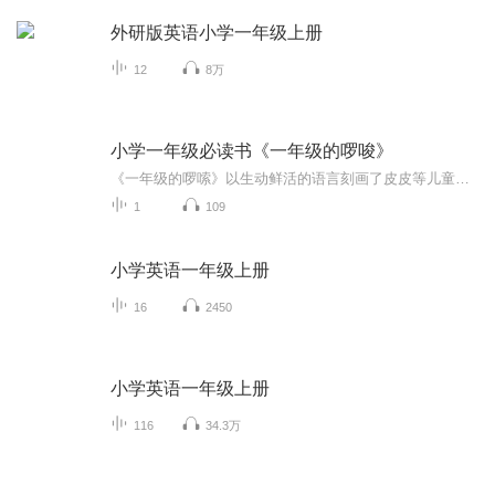
外研版英语小学一年级上册
12
8万
小学一年级必读书《一年级的啰唆》
《一年级的啰嗦》以生动鲜活的语言刻画了皮皮等儿童形象，表现了他们蓬勃向上、懵懂单纯又啼笑皆非的行为举止，反映了这个年龄段儿童特有的毛茸茸的、憨态可掬的精神样貌，及在家庭、学校教育引导下实现的精神成长。
1
109
小学英语一年级上册
16
2450
小学英语一年级上册
116
34.3万