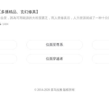
【多播精品、玄幻修真】
1484
位面至尊系统
路
位面穿越者和他的女儿们
龙之位面
统
位面成神
© 2014-
2026
喜马拉雅 版权所有
我的位面生活