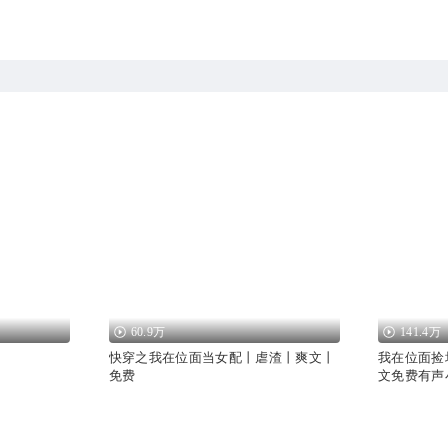
60.9万
141.4万
快穿之我在位面当女配丨虐渣丨爽文丨
我在位面捡
免费
文免费有声