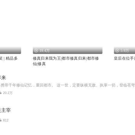
19.4万
5.9万
 | 精品多
修真归来我为王|都市修真归来|都市修
皇后在位手
仙|修真
界来
20.2万
是主宰
812