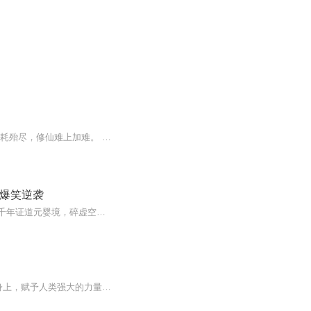
【作品介绍】上古妖祖孔宣无故失踪，五色神光传承不再。 天地灵力日渐稀薄，灵草灵药消耗殆尽，修仙难上加难。 这是一个修仙者的世界，这又是一个残酷的世界。 身纳五行，功参造化，且看叶长生如何击破藩篱，走出一条全新之路。【作者介绍】柳旭风【购买须...
真爆笑逆袭
高考结束后的那个夏天，他背着行囊闯入荒山野冢，再睁眼竟是修真界血雨腥风的厮杀场。千年证道元婴境，碎虚空重返人间——却发现校服还带着洗衣液香气，黑板上的高考倒计时甚至没擦干净。青州大学的梧桐大道上，少年抱着军训服穿过人群，腰间玉佩里还锁着...
在无垠的宇宙中，有一个神秘的世界之树，其枝叶化作名为“葉纹”的奇异纹路，寄宿在人类身上，赋予人类强大的力量。主角纪晓峰本是个平凡少年，在孤儿院长大，一次意外被车撞后，获得了神秘的“镜花”觉醒能力，还拥有了一面能复刻能力的神奇镜子，借此能...