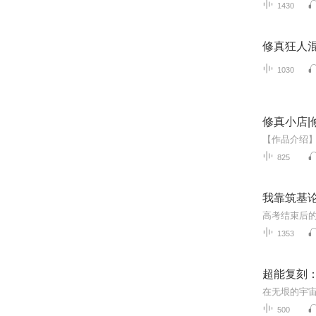
1430
修真狂人混
1030
修真小店|修
825
我靠筑基
1353
超能复刻
500