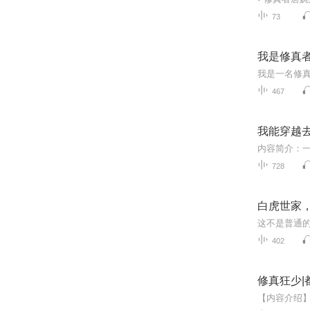
73
我是修真者
467
我能穿越
728
白虎世家，
402
修真狂少|