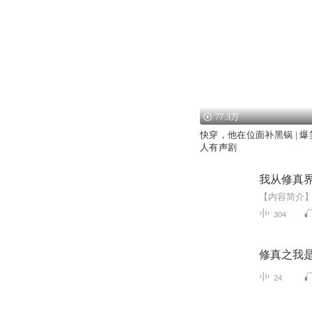
77.3万
快穿，他在位面补黑锅 | 爆笑
人有声剧
我从修真
304
修真之我
24