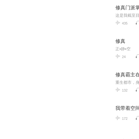
修真门派
435
修真
正•静•空
24
修真霸主在
132
我带着空
172