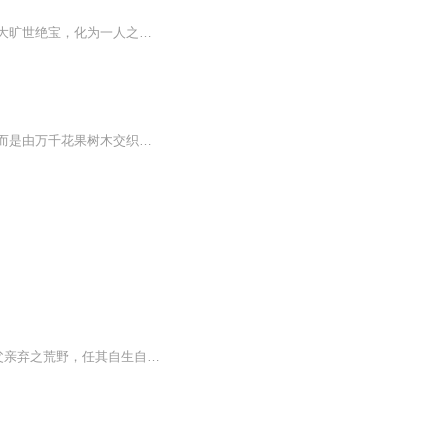
七色神魄现，天地混沌变。七色魄，是宇宙力量的本源石；混沌诀，宇宙排行第一神诀。两大旷世绝宝，化为一人之体，历经种种，在一群异变神兽以及旷世异宝的帮助下，走上了一条开天创世的道路！本文神兽众多，修炼法诀更是前所未有！是顺天？是逆天？请听《...
万春台，是真罗王府一个特别的地方，也是流源城内的一大亮色，这个高台并非土木建造，而是由万千花果树木交织缠绕而成，四季常青，远处看如一顶倒倾的华盖，花海铺地，枝叶成阶，倒是一大奇景。 这一日，夜色空灵，夜空群星闪烁，争相辉映...
书籍简介叶辰，本为一-代天骄，却在十岁生日之时被家族归为罪人，后废除身份,还被亲生父亲弃之荒野，任其自生自灭!八年之后，一代天骄再度回归，强势崛起，一人踩尽天下人，一手荡平天下事!无敌称尊，笑傲都市，尽在本书 !