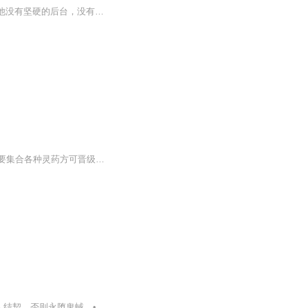
古玄是一个普通人，机缘巧合之下得到了一本武功秘籍“阴阳大法”，进而踏入修真的殿堂。 他没有坚硬的后台，没有王八之气，只凭借着自己的努力，获得了比常人略多的机缘。 有了99%的努力，加上更加重要的1%的运气，他将会获取怎样的成功？ 失传的禁制、阵法、丹书，都从他手上重现光明，成为真正的修真全才。 他能否能查处千年前地球修真者消失的缘由？ 他是否能找到地球上唯一的古传送阵，进入浩瀚的宇宙空间？ 眼花缭乱的法宝，绚丽多彩的法术， 千奇百怪的秘境，层出不穷的奇遇， 尽在《全能修真者》！ 本音频不作任何商业用途，只供学习与欣赏，校正发音。 免费播讲
【内容简介】沈际机缘下发现了修真宝典，开启了自己的修真之路。修真之路漫漫长远，需要集合各种灵药方可晋级，为了变得更加强大，让自己可以保护心所爱，可以自己想做的事，强者之路虽然艰险，但是沈际义无反顾，遇强则强，迎难而上，一代修真妖少强势崛...
• 修真者唐婉清被抛进鬼气森森的射雕世界，师尊的诅咒在脊骨上灼烧：百日之内与倾心之人结契，否则永堕鬼蜮。• 张家口的牌坊滴着黑血，梅超风化作蛇发女鬼，黄蓉的纸人总在子时叩窗。• 血色盖头下指尖相触的刹那，她忽然战栗——当郭靖的掌心浮现尸斑，...