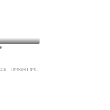
册
【内容简介】携带千年修仙记忆，重回都市。 这一世，定要纵横无敌、执掌一切，登临苍穹之巅。【作者/主播】作者：木有云兮主播：靖溪声创【购买须知】1、本作品为付费有声书，前30集为免费试听，购买成功后，即可收听，可下载重复收听。2、版权归原作者所...