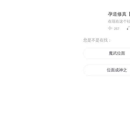
孕道修真
257
您是不是在找：
魔武位面
位面成神之
位面穿越者
末日位面系
位面代行者