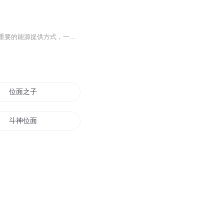
在现在这个社会里，因為可用能源的大程度匱乏，而人类修真后，人力资源就成了一种十分重要的能源提供方式，一个普通开光期修真者全身的能量，就足够一千人一天之用的全部民用能源了，而海风所在的这个公司主要提供的就是这方面的服务，由公司内的员工把体...
位面之子
斗神位面
无尽之位面魔龙
面位世界之始
位面的学生