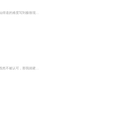
这是我截至目前为止看到的最好看的以门派发展为主体的修仙小说。非同一般的走心！将求仙得道的难度写到极致现实，但是也很俗。如同市井泼皮！无数的人物，无数的势力，交织成一张巨大的网，每个角色都在其中挣扎。你越强大，网对你的束缚越少，但绝大多数...
重生都市，身体缺陷？被抛弃，我灵识依在！啥！灵气缺少？哈哈，生即是死，死即是生。既然不被认可，那我就硬生生撕开一条属于我的大道。最后走上一条抗天之路……