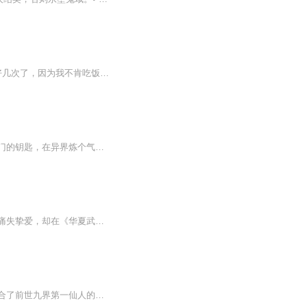
我是一名修真者，别看我才3岁半，我已经进入辟谷期了，为这事幼儿园老师已经找到我家好几次了，因为我不肯吃饭，尤其是肉，可我又无法跟她解释，难道告诉她我是修真者正在辟谷？她非把我送弱智儿童托管所不可。
内容简介：一颗神秘的石球让他可以魂穿两界，修真世界是他修炼的殿堂，华夏典籍是他开门的钥匙，在异界炼个气、修个真、寻个宝、探个秘，天呐！我的修为是可以带回来的？在都市扮个猪、装个逼、打个脸、撩个妹，无敌的感觉，真的好爽啊！ 有声书《我能穿越...
这不是普通的网游小说，而是一部写在代码里的《武经总要》。白虎星世家传人因门第之见痛失挚爱，却在《华夏武魂》中找到传统文化数字化重生的密钥。作者古楼月将经络学、五行学说、点穴秘术等华夏精粹，完美植入虚拟修真体系。主角从"鲜花夭折"的悲情起点...
【内容介绍】叶谦，一个被家族遗弃的傻子，受尽同学欺凌，世间白眼。不想一朝觉醒，融合了前世九界第一仙人的记忆，从此，收仙界花主，踢人间二代，扶摇直上，龙腾九天。且看一个傻子，如何玩转校园，纵横都市，主宰浮沉！【作者介绍】权掌天下，知名网络...