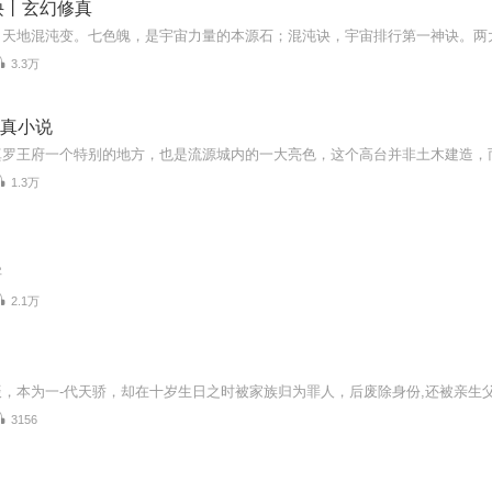
诀丨玄幻修真
3.3万
修真小说
1.3万
字
2.1万
3156