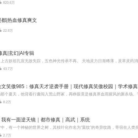
820.6万
都|热血修真爽文
22.8万
真|玄幻|AI专辑
43.7万
论文笑傲985：修真天才逆袭手册｜现代修真笑傲校园｜学术修
8.2万
：我有一面逆天镜｜都市修真｜高武｜系统
2.7万