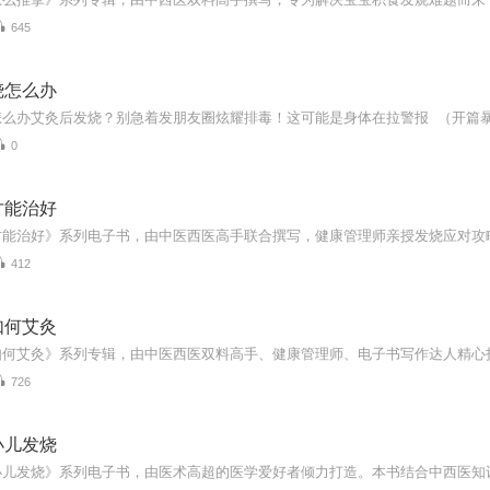
645
烧怎么办
0
才能治好
412
如何艾灸
726
小儿发烧