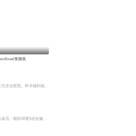
 Trailhead发烧友
发烧怎么好的快发烧时最该做的不是吃药，而是这件事 我表哥上周发高烧，硬是在家扛了三天没去医院。昨天碰到他问怎么退的烧，这货居然神秘兮兮掏出一个保温杯："每天灌五斤白开水，比打吊针还管用。"这话虽然听着像卖保健品的忽悠，但还真让他蒙对了—...
发烧后怎么运动发烧后想运动？先看看你的身体同不同意 当代年轻人的迷惑行为大赏又添新成员：烧到38度5还在健身房挥汗如雨，朋友圈配文"自律给我自由"。这操作堪比边吃头孢边喝酒——都是嫌命太长的行为。今天咱们就来说说这个反常识操作背后的中医逻辑...