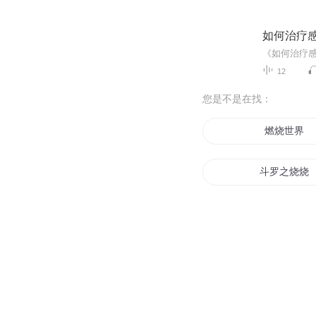
如何治疗
12
您是不是在找：
燃烧世界
斗罗之烧烧
灼烧之心
仙血燃烧
燃烧的世界