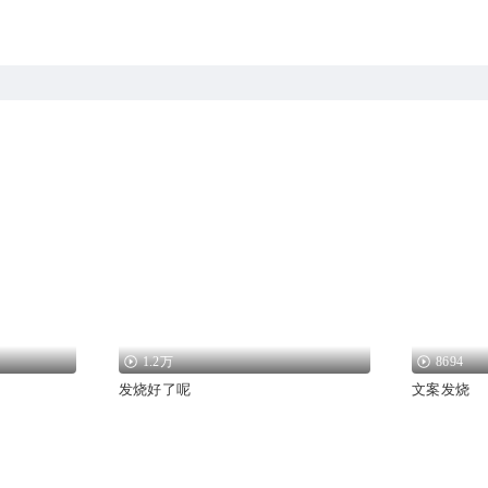
1.2万
8694
发烧好了呢
文案发烧