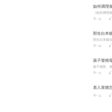
如何调理
12
郭生白本能
郭生白本能论
34
孩子發燒
孩子感冒、
11
老人发烧
11