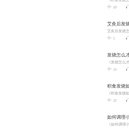
20
艾灸后发
1
发烧怎么
13
积食发烧
22
如何调理