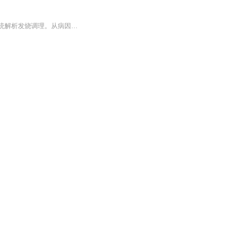
《如何调理发烧》系列专辑，由中医西医双料高手编写，结合健康管理师专业视角，为你系统解析发烧调理。从病因、症状、治疗到预防，全面解答发烧难题。幽默风趣的语言，轻松学习发烧知识，告别发烧困扰，快来一探究竟吧！发烧不求医 健康生活