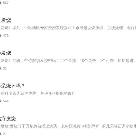
567
会发烧
479
会发烧
31
耳朵烧坏吗？
鼻喉科专家为您讲述关于各种耳科疾病的诊疗
544
治疗发烧
21