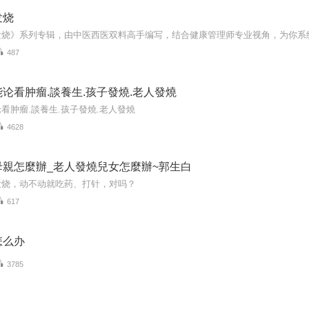
发烧
487
论看肿瘤.談養生.孩子發燒.老人發燒
看肿瘤.談養生.孩子發燒.老人發燒
4628
母親怎麼辦_老人發燒兒女怎麼辦~郭生白
发烧，动不动就吃药、打针，对吗？
617
怎么办
3785