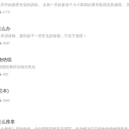
4.7万
怎么办
传承演讲稿，遇到孩子一些常见的发烧，不至于发慌！
8297
烧绝唱
绝唱经典怀旧地方民乐
820
完本)
2992
怎么推拿