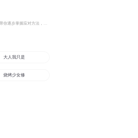
《如何治疗感冒发烧》专辑上线！11个音频为你系统解答感冒发烧治疗问题。10个免费音频带你逐步掌握应对方法，标题直击痛点。付费音频《如何治疗感冒发烧》深入剖析，10篇系统文章组合，助你彻底搞懂！别再傻傻吃药，学点真本事，健康自己，秀翻朋友圈！
大人我只是个烧火的
烧烤少女修仙记
烧烤天下
美女别发烧
当大海和天空在燃烧时