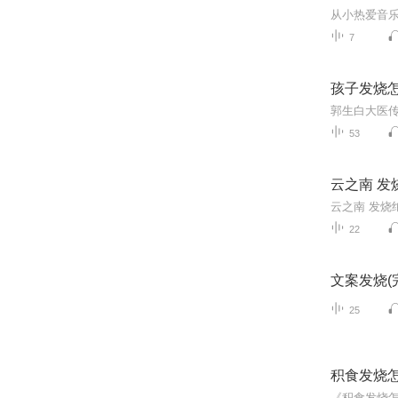
7
孩子发烧
郭生白大医
53
云之南 发
云之南 发烧
22
文案发烧(
25
积食发烧