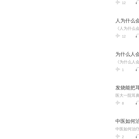
12
人为什么
12
为什么人
1
发烧能把
医大一院耳
8
中医如何
2