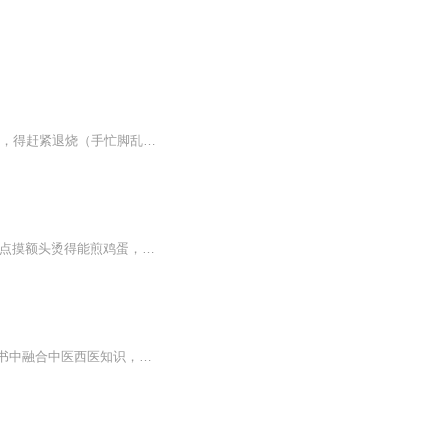
嗯？宝宝咋这么烫？？？该不会是发烧了吧！（赶紧掏出体温计……)啊！真的发烧了！不行，得赶紧退烧（手忙脚乱……）可是有效的退热方法都有哪些？不同程度的发热，所用的退热方式一样吗？退到什么程度比较合适呢？高热会不会烧坏孩子？这些问题的答案，往...
中医发烧怎么办半夜烧成红孩儿？老中医教你三招退烧不掐架 （开头场景化切入） 凌晨三点摸额头烫得能煎鸡蛋，体温计直接飙到39度，这时候你只有两个选择：要么冲去医院排三小时队，要么摸出老祖宗留下的退烧秘籍。别急，今天就让这个被《伤寒论》腌...
《积食发烧怎么退烧》系列专辑，由医学爱好者、健康管理师、电子书写作高手倾力打造。书中融合中医西医知识，教你如何应对孩子积食发烧。逻辑严密，系统性强，用最简单的语言，轻松解决育儿难题。快来学习吧，让我们一起成为育儿达人！育儿知识 健康管理