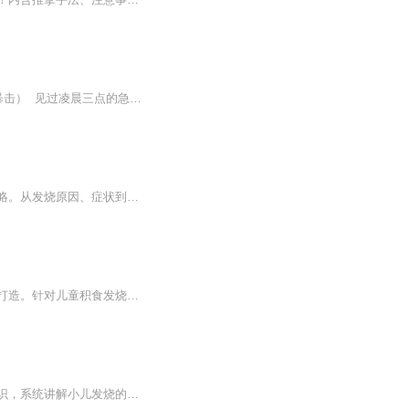
艾灸后发烧怎么办艾灸后发烧？别急着发朋友圈炫耀排毒！这可能是身体在拉警报 （开篇暴击） 见过凌晨三点的急诊室吗？有位老哥举着艾灸盒冲进来喊"我排毒排到39度"，医生掀开他后背瞬间沉默了——整片皮肤红得能直接当交通警示灯。这年头连艾灸都能...
《发烧怎么才能治好》系列电子书，由中医西医高手联合撰写，健康管理师亲授发烧应对攻略。从发烧原因、症状到中医西医治疗，一步步教你科学降温，拒绝误诊误治。告别发烧困扰，轻松应对！告别繁琐，学实用技巧，速来一读，告别发热焦虑！发烧不求人 健康养生
《积食发烧如何艾灸》系列专辑，由中医西医双料高手、健康管理师、电子书写作达人精心打造。针对儿童积食发烧难题，手把手教你艾灸疗法。告别繁琐，轻松应对，艾灸小技巧，让你成为育儿高手！快来加入我们，一起学习，一起成长！育儿必备 艾灸小技巧
《如何调理小儿发烧》系列电子书，由医术高超的医学爱好者倾力打造。本书结合中西医知识，系统讲解小儿发烧的调理方法。从病因分析到治疗方法，从食疗到按摩，全方位解答家长育儿难题。轻松学会，育儿无忧，快来加入我们，一起守护宝宝健康！��