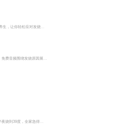
《人为什么会发烧》系列，中医西医专家亲授发烧真相！�️涵盖发烧原因、症状处理、食疗养生，让你轻松应对发烧难题。健康管理师、电子书作家双重身份，用幽默语言解析发烧奥秘，让你笑对发烧！�告别焦虑，掌握发烧知识，健康生活从此开始！发烧不求人 健...
《为什么人会发烧》专辑，带你解锁发烧密码！11个音频，10个免费，1个付费，层层递进。免费音频围绕发烧原因展开10个系统性话题，付费音频《为什么人会发烧》深度剖析，10篇精华文章组合，让你彻底搞懂发烧机制。中医爱好者、健康管理师为你解读，专业又接...
中医如何治疗发烧 发烧时千万别急着灌退烧药！老中医教你"对症拆弹" 前几天邻居家小孩半夜烧到39度，全家急得像热锅上的蚂蚁。爷爷说要捂汗，奶奶嚷着吃消炎药，妈妈拿着冰袋来回转悠——这场景是不是特别眼熟？今天咱们就掰开了揉碎了聊聊，老祖宗对...