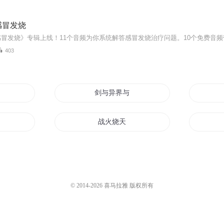
感冒发烧
403
剑与异界与烧烧果实
果实
战火烧天
战火烧云
从烧白开水开始
© 2014-
2026
喜马拉雅 版权所有
燃烧天空