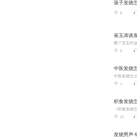
孩子发烧
8
崔玉涛谈
8
中医发烧
1
积食发烧
22
发烧男声-