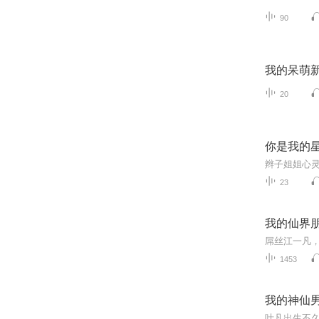
90
我的呆萌
20
你是我的
23
我的仙界
屌丝江一凡
1453
我的神仙