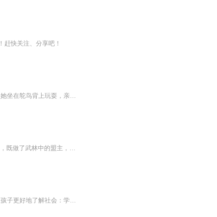
！赶快关注、分享吧！
《我的野生动物朋友》是生命教育的重要读本。 10岁的小女孩蒂皮有一群与众不同的朋友。她坐在鸵鸟背上玩耍，亲大象哥哥的鼻子，和猎豹一起散步，跟着狒狒爬树……她的经历充满了奇趣、欢乐和惊险，带我们走进一个奇异而梦幻的世界，展现出一幅人与自然、...
“自古以来，江湖中的人都看不起官儿，官儿也看不起江湖中的人，但这个世界上却有一个人，既做了武林中的盟主，又做了朝廷中的大官儿。这个人是谁呢？”“是你的一个朋友”“是的。他就是我的一个朋友”“我在墙下走，他在另一道回廊上笑着看着我。那一刻...
3-6岁儿童必备社会安全认知故事，让孩子学会自我保护：防走失、防伤害、防校园暴力；让孩子更好地了解社会：学会独立，做好入园准备等。想要及时收听更新内容，欢迎关注微信公众号“pyggwan”！...