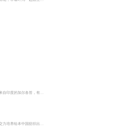
这是一本关于鸽子的传奇故事。世界上到处是鸽子，可这本书上的花颈鸽来历可不简单，它来自印度的加尔各答，有着高贵的血统，由于脖颈处有着彩虹一样的颜色,所以被称为“花颈鸽”。“花颈鸽”一出生，就注定了要与大自然的暴雨狂风以及鹰隼等恶鸟进行殊死的...
懂得共情、包容与谅解，学会友爱、分享与合作。树立健康交往观，做更受欢迎的自己！社交力培养绘本中国纺织出版社有限公司出版