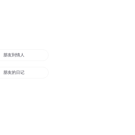
朋友到情人
朋友的日记
男朋友是王者大神
我的异界朋友们
无中生友之天道是我朋友