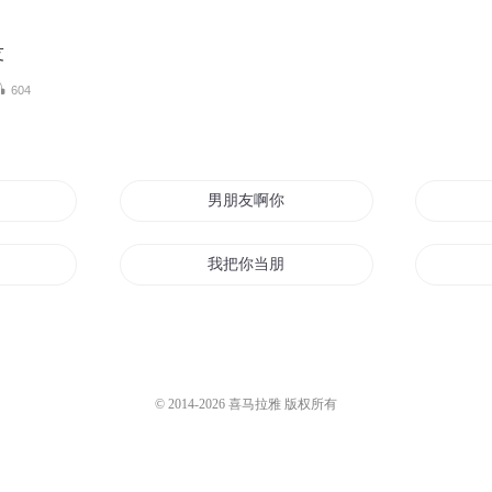
友
604
是剑仙
男朋友啊你在哪里
友
我把你当朋友
他女朋友的男朋友
朋友很多
我和她们真的只是朋友
© 2014-
2026
喜马拉雅 版权所有
我的朋友不可能那么少