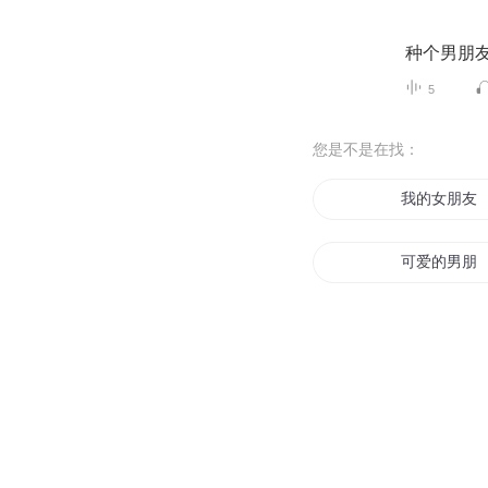
种个男朋
5
您是不是在找：
我的女朋友
可爱的男朋
是朋友吗
异界之我的
我的朋友