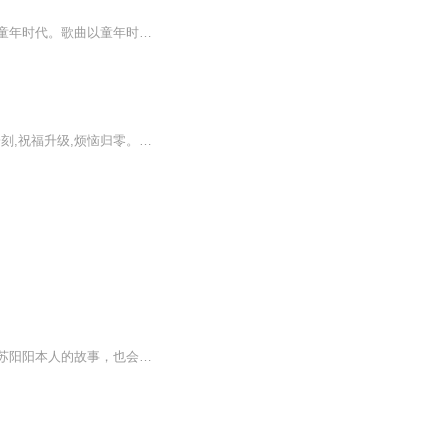
歌曲《你是我的好朋友》充满童真，优秀少年好好纯真天籁般的嗓音，仿佛置身单纯美好的童年时代。歌曲以童年时纯真善良的“友谊”为主线，“可是没朋友分享，也会觉得没胃口”，两个人分担一份痛苦或困难，那就只有半个痛苦；两个人分享一份快乐，则有两份快乐，这便是“友谊”的真谛。...
安静欣赏夜景,将喧闹归零;慢慢喝杯牛奶,将忙碌归零;清除痛苦记忆,将压力归零。夜晚一刻,祝福升级,烦恼归零。晚安,好梦!
女企业家容易吗？女企业家的朋友们又都有些怎样的创业经验和精彩故事呢？本栏目将讲述苏阳阳本人的故事，也会不定期与大家分享身边每一位从打工者到职业经理人，从职业经理人到创业狗，从创业狗到企业家的精彩故事。人生就是一种蜕变。你想被阳阳采访吗？...