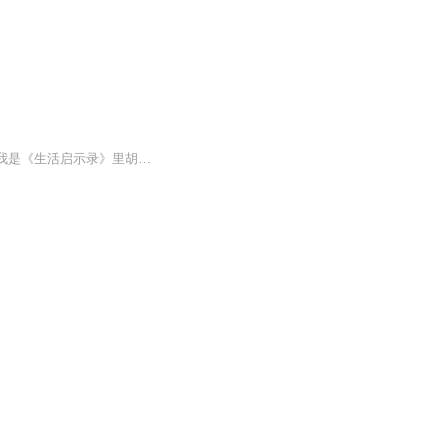
你好，我是演员刘恩尚， 我是《凤囚凰》中的猪王刘彧， 我是《楚乔传》里贴心的阿精， 我是《生活启示录》里胡歌的发小， 我是《八九不离十》里李光洁的兄弟， 现在，我是耳机另一头，你的朋友， 临睡前，你是否还躺在床上看着手机，刷着朋友圈呢？ 让我用声音和你分享来自我朋友圈里的故事， 然后，静静的，入眠吧~~~ 让我用声音传递一种温暖的正能量给你， 也许，这一丝温暖未必能打开你的心结， 却能在你的心中种下阳光的种子， 慢慢的，慢慢的， 温暖就在你的心中荡漾开了。