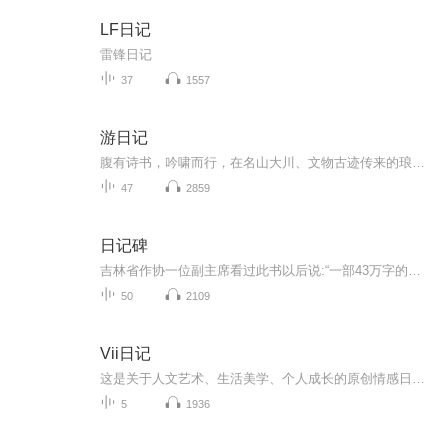
LF日记
雷锋日记
37
1557
游日记
腹有诗书，吟啸而行，在名山大川、文物古迹传来的琅琅诵读声中，享受到“知识变现”的实惠，更感受到“读万卷书，行万里路”的畅快
47
2859
日记碑
吉林省作协一位副主席看过此书以后说:“一部43万字的大书，我一口气把它读完。若把这部书拍成电视连续刷，全国人民会哭声一片！”这是一部写冤狱生活的书；写无辜“囚徒”为求得自由而不断抗争的书；是作者以亲身经历研血为墨写就的一部人间悲剧。唐天明一...
50
2109
Vii日记
这是关于人文艺术、生活美学、个人成长的原创情感日记。希望我的每日自我更新，能滋养心灵，伴你前行，收获理想的生活与爱情。主播介绍：画家，资深设计总监，艺术顾问我如何介绍我自己，都不及你参与我的生命之旅。致每一位不可思议小姐与不可能先生
5
1936