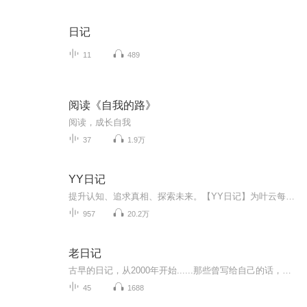
日记
11
489
阅读《自我的路》
阅读，成长自我
37
1.9万
YY日记
提升认知、追求真相、探索未来。【YY日记】为叶云每天发表的日记内容，每天1小篇。最新认知都在最新篇章，随着认知不断被颠覆、人生也越来越美好，真正展现了一个穷得只剩追求的产品人的人生成长轨迹，希望对您有所启发。每天早上发表日记，每天晚上录音，上传更新。所有涉及的原创内容版权，全部均归叶云YY所有，即本人所有。想了解更多请查看：
957
20.2万
老日记
古早的日记，从2000年开始......那些曾写给自己的话，还记得多少？生于80年代末，不知道自己的成长经历是否具有某些代表性。主播另一个播客《情绪便利店》点我跳转
45
1688