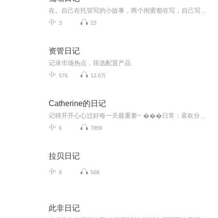
在。自己在托管写的小故事，两个闺蜜都在写，自己写点。否则会没意思的哟，但是写着玩也挺费眼睛呀，大家基本不要学。
3
23
资管日记
记录市场热点，筛选配置产品
576
12.6万
Catherine的日记
记得开开心心过好每一天最重要~ ���日常：喜欢分享一些原创播客�（AI制作）|每天一更新�每一段感悟，都来自我真实的经历与思考，把我踩过的坑、懂的道理，做成播客陪伴你�—— Catherine的日记
6
7859
拉贝日记
8
568
此非日记