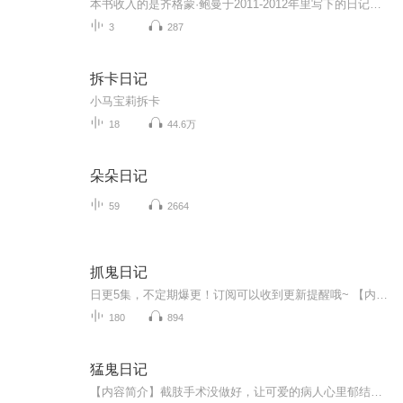
本书收入的是齐格蒙·鲍曼于2011-2012年里写下的日记式随笔，他在文中对快速流动的现代社会中民主、自由、信仰等理念所遭遇的困境作了清晰而深刻的阐述，指出它们未来衍变的可能性方向，同时他也对西方政治现实、社会学家的人文立场作了独到而令人深省的评...
3
287
拆卡日记
小马宝莉拆卡
18
44.6万
朵朵日记
59
2664
抓鬼日记
日更5集，不定期爆更！订阅可以收到更新提醒哦~ 【内容简介】 你相信世界有鬼么？不管你信不信，我带你揭秘不为人知的另一面！阴阳镜、养尸玉、长生族……这些都只是冰山的一角！ 【作者介绍】 作者：育在雕琢. 【主播介绍】 我是讯读文化小...
180
894
猛鬼日记
【内容简介】截肢手术没做好，让可爱的病人心里郁结跳楼了。倒霉的汪蓝由此就沾上了鬼运，开启了阴阳眼。什么妖魔鬼怪美女画皮，统统排着队的找上门来了。还好我左有方便快捷“驱鬼挡箭牌”冷凌大帅哥在手，右拥贴心暖男骆越，从此遇鬼杀鬼，遇邪驱邪，百...