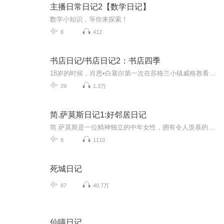
主播日常日记2【数学日记】
数学小知识，等你来探索！
8
412
书店日记/书店日记2：书店四季
18岁的时候，肖恩•白塞尔第一次在苏格兰小镇威格敦看到那家名叫“书店”（The Book Shop）的书店。他和朋友散步路过，看到堆满书籍的橱窗，对朋友说：“这家店到年底一定倒闭。”十三年后，2001年，肖恩买下了这家书店。起初，肖恩对于如何经营书店一无所...
29
1.3万
简.萨莫斯日记1:好邻居日记
简.萨莫斯是一位精神独立的中年女性，拥有令人羡慕的时尚杂志工作以及上流社会的社交圈。简在失去母亲和丈夫后，对原本的情感和生活状态产生了质疑和思考。
8
1110
死城日记
87
40.7万
仙喵日记