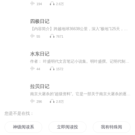
194
2.6万
四极日记
【内容简介】跨越地球36638公里，深入“极地”125天，阿里，南极，北极，乞力马扎罗……地球最深不可测的四处迷人之境！著名学者葛剑雄四极探秘首次合集，超越旅行与冒险的质感行走，最直击人心的记录和追问，最令人向往的秘境情怀之旅，最值得珍藏品味的...
55
7671
水东日记
作者： 叶盛明代文言笔记小说集。明叶盛撰。记明代制度及遗闻轶事。征引繁富,足资考证。俞允文序云: “水东日记者,吏部左侍郎叶公之所著也。其书长于记事,核古综今,关诸军国,号为通博。主要记述明代前期的典章制度、轶闻逸事,以及诗文、书札、奏议等。内...
44
1572
拉贝日记
南京大屠杀的“超级资料”。它是一部关于南京大屠杀的逐日编年史和百科全书。每天两集更新，欢迎订阅收听！声音魔术师带您收听好声音！
296
2.8万
您是不是在找：
神级阅读系统
立即阅读投票
我有特殊阅读技巧