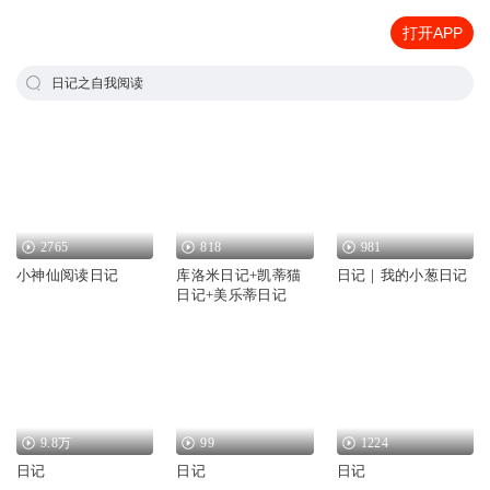
打开APP
日记之自我阅读
2765
818
981
小神仙阅读日记
库洛米日记+凯蒂猫
日记｜我的小葱日记
日记+美乐蒂日记
9.8万
99
1224
日记
日记
日记