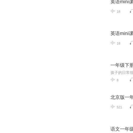
英语min
18
英语min
18
一年级下
孩子的日常
8
北京版一
521
语文一年