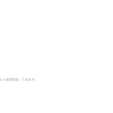
一年级语文下册课文朗读。1 姓氏歌，2 小青蛙，3 猜字谜，4 祖国多么广大，5 谁和谁好，6 小刺猬理发，7 吃水不忘挖井人，8 我多想去看看，9 四个太阳，10 春晓，11 阳光，12 小公鸡和小鸭子，13 树和喜鹊，14 怎么都快乐，15 胖乎乎的小手，16 静夜思，17...