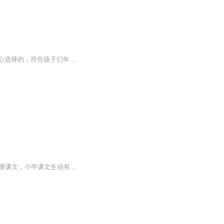
朗读是一种大声的阅读方式，它是小学生完成阅读起点的基本功。课本是经过教育部专家精心选择的，符合孩子们年龄段的经典字词句段篇，值得反复大声朗读积累。孩子们，让我们大声朗读起来吧！
本专辑已完结！嗨，我是香雪99，一个进入声音世界的小白，喜好朗读，本专辑为一年级下册课文，小学课文生动有趣，既是重温又是学习，欢迎大家订阅收听哦！