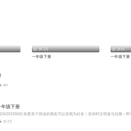
38.5万
2616
一年级下册
一年级下册
册
587
一年级下册
j15620333650,热爱亲子阅读的朋友可以加我为好友！添加时注明喜马拉雅～即
33.2万