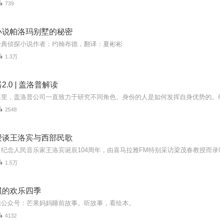
739
小说帕洛玛别墅的秘密
经典侦探小说作者：约翰布德，翻译：夏彬彬
1.3万
.0 | 盖洛普解读
2548
授谈王洛宾与西部民歌
1.5万
琪的欢乐四季
信公众号：芒果妈妈睡前故事。听故事，看绘本。
4132