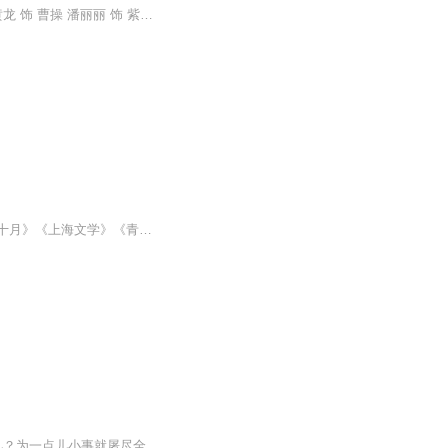
1994年版 杨丽花 饰 曹植【子建】 冯宝宝 饰 甄宓 配音：许仙姬 李如麟 饰 曹丕【子恒】 黄龙 饰 曹操 潘丽丽 饰 紫嫣 陈亚兰 饰 郭笑 小凤仙 饰 曹母
【内容简介】《塔洛》是藏族导演、作家万玛才旦新短篇小说集，精选作者近几年发表于《十月》《上海文学》《青海湖》《芳草》等杂志的中短篇小说十部，这十部藏地故事形态各异，反映了藏地的现实生存状态及人世百象。其中，《塔洛》一文被作者改编为同名电...
【内容简介】明明是西方魔幻的游戏，为什么我却是东方种族啊?还是不该存在的那独一份儿？为一点儿小事就屠尽全城的冷戾帅哥，没事就转悠在身边声称自己是我未婚夫的“美女”。好吧，这些我都忍了，可是为什么就连那些名义上的亲人也要来掺一脚?只是想进游...