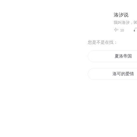
洛汐说
我叫洛汐，9
10
您是不是在找：
夏洛帝国
洛可的爱情
异界重生的
洛水武神
我名洛凡