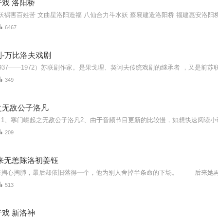
戏 洛阳桥
6467
-万比洛夫戏剧
349
之无敌公子洛凡
209
来无恙陈洛初姜钰
513
戏 新洛神