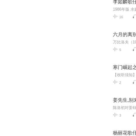
李如麟歌仔
16
六月的离别
5
寒门崛起
2
姜先生,别
3
杨丽花歌仔