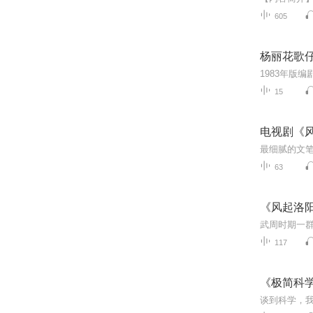
605
杨丽花歌仔
1983年版编
15
电视剧《
63
《风起洛
117
《极简科学