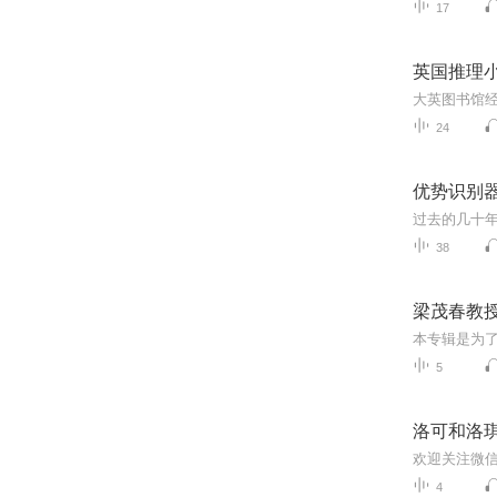
17
英国推理
大英图书馆
24
优势识别器2
38
梁茂春教
5
洛可和洛
欢迎关注微
4