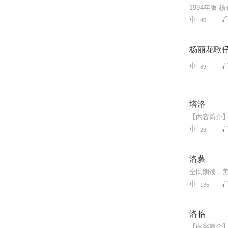
40
杨丽花歌
69
塔洛
26
洛蕤
全民朗读，
135
洛临