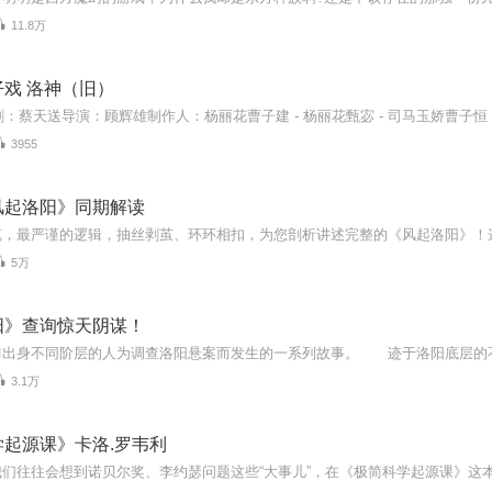
11.8万
戏 洛神（旧）
剧：蔡天送导演：顾辉雄制作人：杨丽花曹子建 - 杨丽花甄宓 - 司马玉娇曹子恒 - 柯
3955
风起洛阳》同期解读
5万
阳》查询惊天阴谋！
3.1万
起源课》卡洛.罗韦利