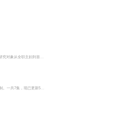
过去的几十年里，盖洛普公司一直致力于研究不同角色、身份的人是如何发挥自身优势的。研究对象从全职主妇到首席执行官，从教会成员到政府官员。我们的研究几乎覆盖了所有主要的文化、国家、行业和职位。让人欣慰的是，在任何一个岗位，都有善用自身优势的...
本专辑是为了纪念人民音乐家王洛宾诞辰104周年，由喜马拉雅FM特别采访梁茂春教授而录制。一共7集，现已更新5集。梁茂春，中国现当代音乐史学家。1940年3月生于上海，祖籍江苏海门。先后毕业于中央音乐学院附中和中央音乐学院音乐学系。长期从事中国现当代...