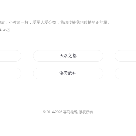
0后，小教师一枚，爱军人爱公益，我想传播我想传播的正能量。
45万
天洛之都
洛天武神
洛奇
洛德世界
洛水成神
© 2014-
2026
喜马拉雅 版权所有
末世之白洛