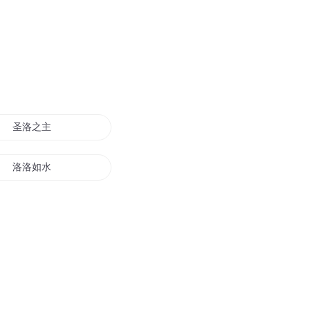
圣洛之主
洛洛如水
洛神传说之天界
巴洛的夏末
夜下的洛城