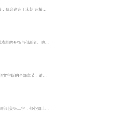
1986年版 水妖祸害百姓苦 文曲星洛阳造福 八仙合力斗水妖 蔡襄建造洛阳桥 福建惠安洛阳桥，蔡襄建造于宋朝 造桥故事很奇妙，中有八仙斗水妖 北极玄天上帝爷，遗留肚肠变龟蛇 也有排阵的蚂蚁，精彩内容整牛车 蔡福/蔡襄 - 李如麟 陈玉英 - 郭美珠 彩 云 - 杜玉琴 邱 拐 - 桂 冠 余 真 - 马维君 赵芙蓉 - 康铭惠 梁忠浩 - 唐美云 史仲春 - 王兰花
万比洛夫（1937——1972）苏联剧作家。是果戈理、契诃夫传统戏剧的继承者 ，又是前苏联戏剧的开拓与创新者。他在苏联当代戏剧文学史上占据重要地位 ，形成了颇具影响力的“万比洛夫流派。他作品中的人物均离现实生活很近，是“人人心中有 ，人人笔下皆无”...
【收听须知】1、寒门崛起之无敌公子洛凡2、由于音频节目更新的比较慢，如想快速阅读小说文字版的全部章节，请在微信中搜索公/众/号【黑葡萄文学】，关注后，并在公/众/号中回复：【375】，便可快速阅读小说文字版全集。（注意：需要在公/众/号中回复才有效...
陈洛初对姜钰掏心掏肺，最后却依旧落得一个，他为别人舍掉半条命的下场。 后来她再听到姜钰二字，都心如止水，再激不起一点波澜。 1、该专辑免费收听。2、在收听过程中，如想快速阅读小说文字版全集，或者你有其他任何问题，请在微信中搜...