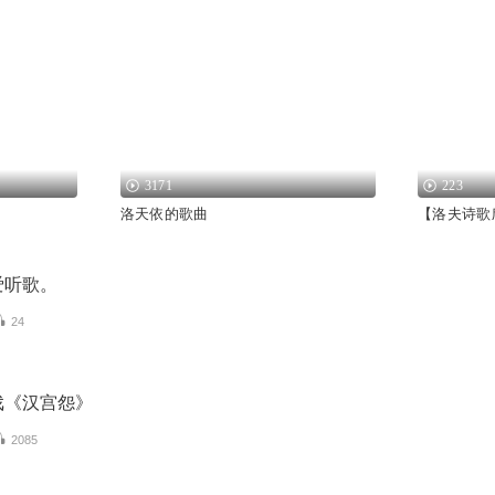
3171
223
洛天依的歌曲
【洛夫诗歌
爱听歌。
24
戏《汉宫怨》
2085