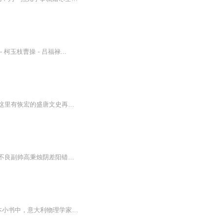
玉枝曹操 - 吕福禄...
最细腻的文笔，最严谨的逻辑，抽丝剥茧、环环相扣，为您剖析讲述完整的《风起洛阳》！这里有恢宏的盛唐文史再现，精彩的武打对决场面，细腻的人性与心理分析。本文作者九叶草999 亲自担当主播，绝对独版、新鲜，内容版权，请勿搬抄，谢谢！！！（亲爱的听...
武周时期一群出身不同阶层的人为调查洛阳悬案而发生的一系列故事。 迹于洛阳底层的不良副帅高秉烛阴差阳错卷入案件，成为嫌疑人，在想方设法自证清白时，与父亲被毒杀想查清真相的百里弘毅相遇，二人合作展开调查找寻真相，进而发现了一个足以毁灭神都...
谈到科学，我们往往会想到诺贝尔奖、李约瑟问题这些“大事儿”，在《极简科学起源课》这本小书中，意大利物理学家卡洛•罗韦利却从古希腊为我们找到了科学的萌芽——古希腊“第一位科学家”阿那克西曼德的思想方法：对先贤的想法说不，用自然的原因重新解...