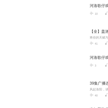
河洛歌仔
10
【全】盖洛
将你的天赋
41
河洛歌仔
3
39集广播
40