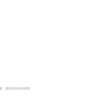
风起洛阳，讲述了在时值盛世的神都洛阳一群出身不同阶级的三个人，因为共同的目标而结盟，调查洛阳各种悬案，最终粉碎春秋道的阴谋守护神都太平的故事。