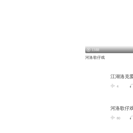
1388
河洛歌仔戏
江湖洛克
4
河洛歌仔
80