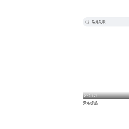
洛起别歌
1.3万
缘洛缘起