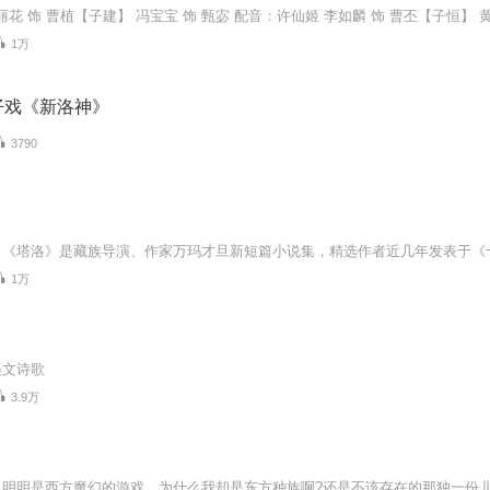
1万
仔戏《新洛神》
3790
1万
美文诗歌
3.9万