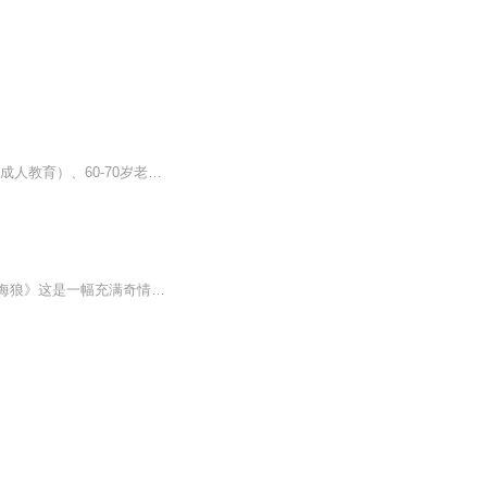
音频来源于链景旅行 地址 山西省晋中市灵石县静升村 票价描述 53元；大中小学生（不包括成人教育）、60-70岁老人、残疾人凭证半价优惠；现役军人、军人残疾、70岁以上老人凭证免票。 开放时间 8:00-18:00 乘车信息 1. 太原出发：太原市建南汽车站乘太原-灵...
美国《世界日报》整版评述：中国的海明威——王家斌，他写了一部大海的百科全书《百年海狼》这是一幅充满奇情异彩的“海狼”众生相和斑斓多姿的海洋画卷。一位亲历过“沧海万世劫”的幸存者,如实地再现了那场惊涛骇浪的海啸中人与自然搏斗的壮阔场景,逼真...