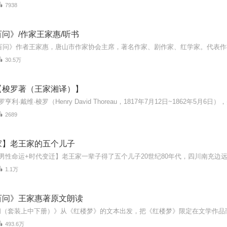
7938
问》/作家王家惠/听书
30.5万
【梭罗著（王家湘译）】
2689
家】老王家的五个儿子
1.1万
百问》王家惠著原文朗读
493.6万