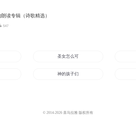
的朗读专辑（诗歌精选）
547
女孩
圣女怎么可能是男孩子
男人
神的孩子们
孩
女孩的恋爱啊
我的日本女孩
© 2014-
2026
喜马拉雅 版权所有
孩子
爱情的男孩女孩