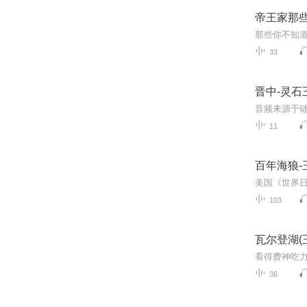
帝王家那
那些你不知
33
晋中-灵石
11
百年海狼-
103
瓦尔登湖(
看得费神吃
36