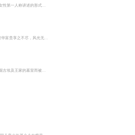
概述：王家店系列故事，采用扑克牌式写作，故事全部单独成立，联系起来又层层递进，以女性第一人称讲述的形式，呈现了一个波谲云诡 、光怪陆离的女性商战、宅斗的传奇故事。看点：1、大女主人设：女性不再是单纯的情感动物，化身成各类运筹帷幄的智慧形象，与男人争天下，与女人争高低，一个个鲜活的女性人物成为故事主角，男性成为绿叶。2、情欲的释放与城府彰显：艺术化的体现女性食色性的欲望元素，但身体与情感往往不再是单一的需求，欲望之下更多的是女性智慧与狠辣的技俩。3、...
自古就有“总是无情帝王家”之说，可在古代平民百姓看来，贵为王宫皇室公主，金枝玉叶，荣华富贵享之不尽，风光无限。然而，这不过是她们生活十分光鲜的表面而已，其实，这些光环的背后藏匿着鲜为人知的惨淡与痛苦。本专辑中包含许多不为人知的宫廷秘闻。...
《尼罗河女儿》原名《王家的纹章》，讲述的是热爱考古学的现代美国女孩凯罗尔，由于挖掘古埃及王家的墓室而被女王爱西丝诅咒，跨越时间，返回古代埃及，与埃及王曼菲士相恋的故事。本书以瑰丽奇特的想像，将历史与幻想、战争与爱情融为一体，展现了凯罗尔...