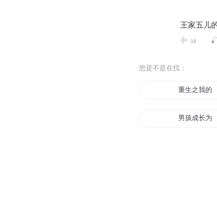
王家五儿
18
您是不是在找：
重生之我的
男孩成长为
活下来的女
那个孩子
我才不是小