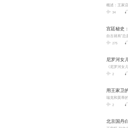
34
宫廷秘史
275
尼罗河女
2
用王家卫
瑞克和莫蒂
2
北京国丹白