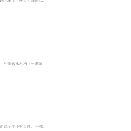
王家怀 副主任医师北京国丹医院主任北京中西医结合学会第七届皮肤性病专业委员会委员中国儿童少年基金会白癜风告白行动爱心大使
王家祥老师简介 ： 俄罗斯中医药学会名誉会长， 俄罗斯友谊大学东方医学院客座教授。 中医传承机构《一谦阁》创始人；中医骨伤临床著作《杏林心语》作者。北京胜永祥中医创始人。 1996年中医骨伤专业毕业，毕业后师承成都骨科名医李枝华学习一指禅点穴运气推拿法和骨折轻巧复位整复手法，跟诊六年，重点学习股骨头坏死和强直性脊柱炎的治疗。先后拜民间有特色疗法的骨科名家13位为师。 从事中医临床二十余年，汇融各位师父的临床经验，结合自己的临证心得，逐渐形成...
对于一只没了师傅的猴子，哪里不都是索然无味的五指山。 我没跟猴子说，我也想师傅了，而你至少还有金箍。 一戒杀生，二戒偷盗，三戒淫，四戒妄语，五戒饮酒，六戒着香华，七戒坐卧高广大床，八戒非时食。 人生如戏，词越背越熟，心越掏越空。我自诩看遍世间险恶，却怎么也猜不着漫漫西行路走到最后竟织成一张无处可逃的网。 文章来自知乎的问题 ；如果是王家卫去拍《西游记》会是怎样的故事？ 每个人心里都有一个西游 生来大圣 少年八戒 中年悟净 老来唐僧 西游又何尝不是一整个人生