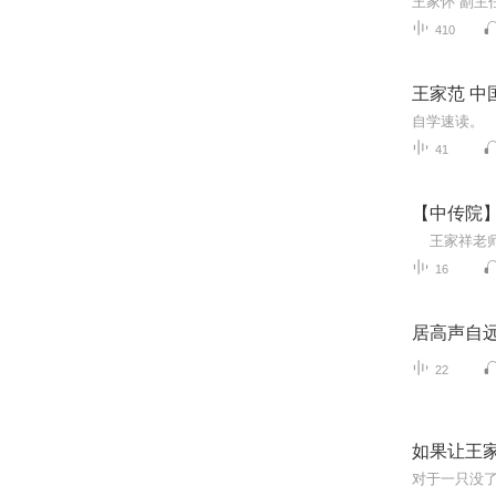
410
王家范 中
自学速读。
41
【中传院
16
居高声自
22
如果让王