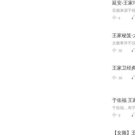
延安-王家
6
王家秘笈-
30
王家卫经
38
于佑福 王
9
【女频】