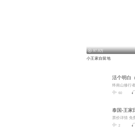
97.9万
小王家自留地
活个明白
60
泰国-王家
2