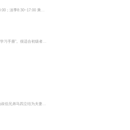
音频来源于链景旅行 地址 延安市宝塔区王家坪 票价描述 免费开放 开放时间 旺季：8:00~18:00；淡季8:30~17:00 乘车信息 暂无
太极拳并不仅仅是公园里的老年人运动，它可以柔中透刚、迅猛灵脆。这是一本快速入门的“学习手册”。很适合初级者了解太极拳，重建对太极拳的认识。 太极拳创立于明末清初，是冷兵器时代的产物。其本身出了具有基本的武术本质外，相对于其他武术还有养生保...
于佑福，寿字辈女相声演员，4岁登台，曾与刘宝瑞、马三立等诸多名家合作，后与马三立的叔伯兄弟马四立结为夫妻，在天津各地书场、茶社演出。解放后，与王家琪搭档，在和平区曲艺杂技团工作多年。耄耋之年，两次登台，为她的艺术人生画上了浓墨重彩的一笔。