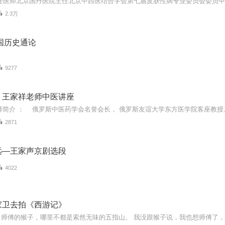
2.3万
国历史通论
9277
】王家祥老师中医讲座
2871
远—王家声京剧选段
4022
家卫去拍《西游记》