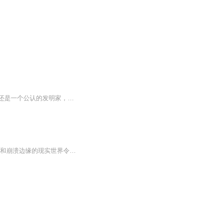
【内容简介】他是一个历史研究大师，他是一个音乐创作大师，他是一个电影先锋大师，他还是一个公认的发明家，他还是公认的国际关系研究学家，但是在他自己的心里，他只是一个有家不能回的游子。【作者/主播简介】作者：摇摇-欲坠，网络小说作家。主播：晓...
斯皮尔伯格2018年拍摄的科幻电影《头号玩家》的原著小说，内容简介：2045年，处于混乱和崩溃边缘的现实世界令人失望，人们将救赎的希望寄托于“绿洲”，一个由鬼才詹姆斯·哈利迪一手打造的虚拟游戏宇宙。人们只要戴上VR设备，就可以进入这个与现实形成强烈反差的虚拟世界。在这个世界中，有繁华的都市，形象各异、光彩照人的玩家，而不同次元的影视游戏中的经典角色也可以在这里齐聚。就算你在现实中是一个挣扎在社会边缘的失败者，在“绿洲”里也依然可以成为超级英雄，再遥远的梦想都变得触手...