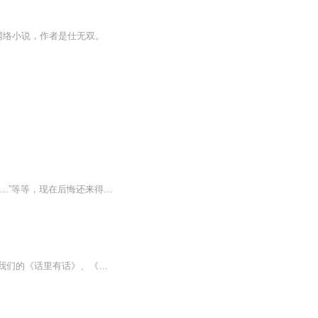
网络小说，作者是仕无双。
【内容简介】陈景乐：“我愿意用50年寿命换个金手指！”“叮~您的系统已上线。”陈景乐：“……”等等，现在后悔还来得及么？一次神奇的机遇，开启了陈景乐少年氪命的副本生活，开局副本打99只大白鹅了解一下？别人玩儿游戏氪金，我特么玩儿游戏，氪命啊！...
一档年轻化的清谈类播客栏目，涉及游戏、动漫、玩具、运动、美食等时尚生活相关内容。我们的《话里有话》、《邪事儿》、《胡说有道》、《后端案内人》、《后端都市传说》等栏目请到后端组主页查看。后端组公号：后端组关注公号可以获得更多番外内容及活动...