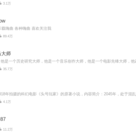
3.1万
ow
载嗨曲 各种嗨曲 喜欢关注我
89.4万
当大师
35.7万
4.1万
87
11.2万