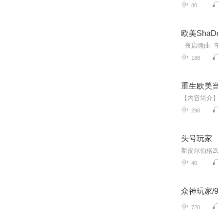
80
欧美ShaD
夜店嗨曲 车
188
重生欧美
298
头号玩家
40
众神玩家/9
720