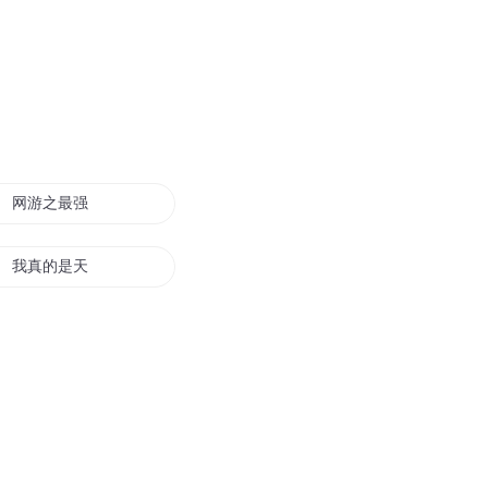
网游之最强欧皇系统
我真的是天煞欧星
雷神欧明
欧阳不说
我家娘子是欧皇