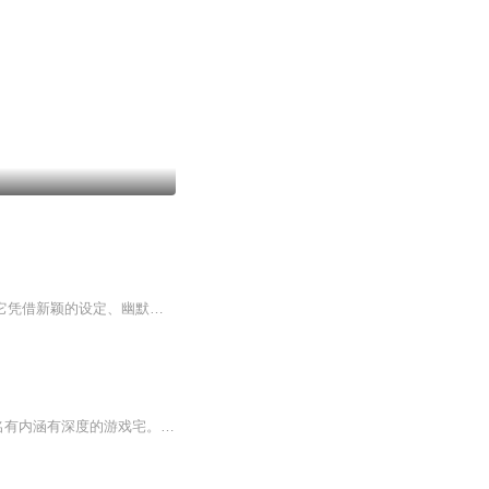
《综网大玩家》是一部融合了 “无限流”、“修真、现代都市、搞笑” 等元素的优秀网络小说。它凭借新颖的设定、幽默的文风、鲜明的人物和紧凑的情节，成功塑造了一个主角在多元宇宙中不断成长、探索的精彩故事。目前剧情正处在主角疗伤、提升实力并即将...
不知道玩什么？不是问题！ 每周日晚锁定云玩家，河蟹带你玩得更潮，耍得更嗨， 成为一名有内涵有深度的游戏宅。 (。-`ω´-)