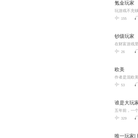
氪金玩家
玩游戏不充
155
钞级玩家
26
欧美
53
谁是大玩家
329
唯一玩家|