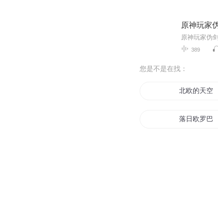
原神玩家
原神玩家伪剑
389
您是不是在找：
北欧的天空
落日欧罗巴
我在异界当
玩着玩着修
重生—校花