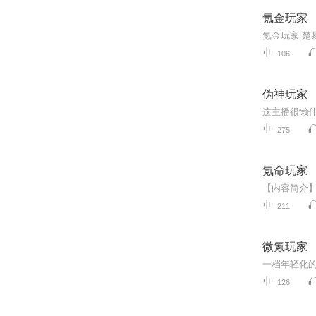
氪金玩家
氪金玩家 楚
106
伪神玩家
这主播很懒
275
氪命玩家
211
微氪玩家
126