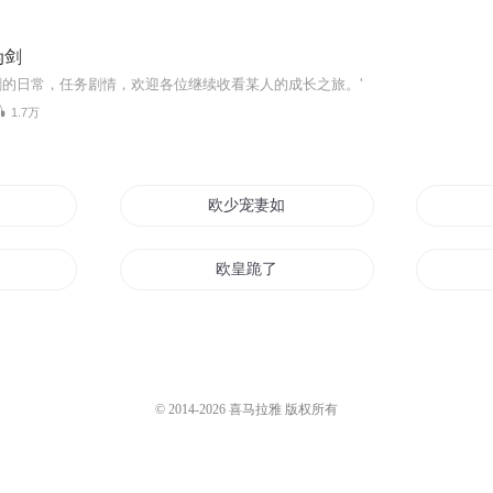
伪剑
的日常，任务剧情，欢迎各位继续收看某人的成长之旅。'
1.7万
下
欧少宠妻如宝
欧皇跪了
欧皇的日子
我是大欧皇
了仙
我是你欧巴
© 2014-
2026
喜马拉雅 版权所有
的欧巴
欧罗巴英雄记