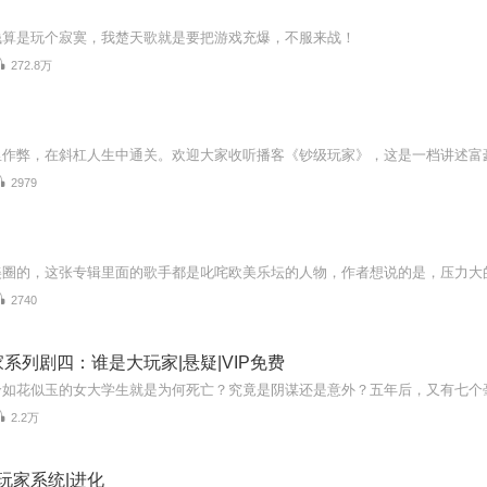
钱算是玩个寂寞，我楚天歌就是要把游戏充爆，不服来战！
272.8万
2979
2740
系列剧四：谁是大玩家|悬疑|VIP免费
2.2万
 玩家系统|进化