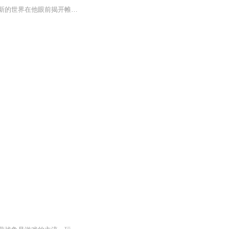
一次意外让周源成为了现实世界的唯一玩家。超凡、进化、异常、神明、控制局……一个全新的世界在他眼前揭开帷幕……【——组成我们身体的基本元素都曾在宇宙最为耀眼的恒星中演化。红细胞中的铁元素，来自璀璨的超新星爆发。血液里的锌，源自两颗中子星对...