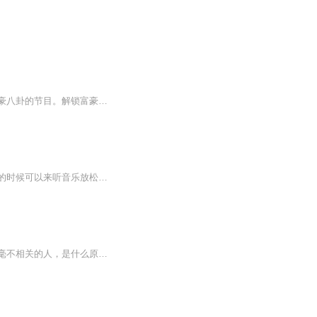
在财富游戏里作弊，在斜杠人生中通关。欢迎大家收听播客《钞级玩家》，这是一档讲述富豪八卦的节目。解锁富豪们的致富密码；围观豪门的惊天绯闻；破译商业社会的血色商战。戴上你的耳机，和我们一起走近钞级玩家。不正经、非专业、浅聊放松.....
作者是混欧美圈的，这张专辑里面的歌手都是叱咤欧美乐坛的人物，作者想说的是，压力大的时候可以来听音乐放松，欧美音乐会给你很多启发，要积极向上，遇到困难不要倒下，欧美音乐可能会给你带来新的天地，如果好听，能推广一下吗？谢谢了
五年前，一个如花似玉的女大学生就是为何死亡？究竟是阴谋还是意外？五年后，又有七个毫不相关的人，是什么原因，让他们被一个名为“大玩家”的人选中，展开了一场“猫与鼠”的角逐……敬请期待《谁是大玩家》系列剧.....