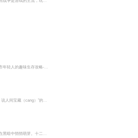
【内容简介】《抉择》是款自由度极高，完全由玩家自行打造个人角色的新时代网游，多阵营战争是游戏的主流，玩家们可以影响阵营发展方向，参与外交政策，主导剧情发展。一名正处在自己游戏巅峰期的玩家试图在《抉择》中证明自己实力，在游戏史上留下自己足...
生活或许很残酷，别怕我们一起闯【生活玩家】一档多人唠嗑的播客电台我们的愿景是：都市年轻人的趣味生存攻略-《生活玩家》用好奇心创造自己的阅历，以探索心解决生活的难题！
有你有我有故事，还有节操。 藏今藏古藏天下，很多情怀。朋友们好，这里是“汇天下玩家，说人间宝藏（cang）”的《玩家说宝》播客。我是带着大家一起寻宝、会友，结交有缘人的永梅。
十二年前一场悬案，重重疑点伴随着嫌疑人的自缢身亡渐渐被人遗忘。但仇恨是颗种子，会在黑暗中悄悄萌芽。十二年后，一个女孩被囚禁在一个狭小的房间，当她重获自由之后，命运的车轮开始重新轮转，正义迟到了十二年，当年的罪恶会以什么面目分别登场呢？