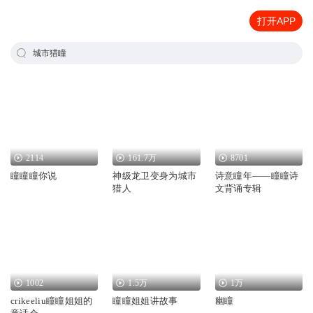
打开APP
城市猎瞳
2114
161.7万
8701
瞳瞳瞳你说
神级龙卫变身为城市
诗意瞳年——瞳瞳诗
猎人
文背诵专辑
1002
1.5万
1万
crikeeliu瞳瞳姐姐的
瞳瞳姐姐讲故事
幽瞳