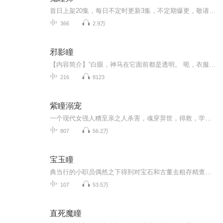
首日上架20集，每日不定时更新3集，不定期爆更，敬请期待哦~
366
2.9万
邪影瞳
【内容简介】“白眼，神马在它面前都是透明。 呃，衣服也不例外。。。。大家懂得的。 血眸，知道什么叫眼神杀人？这就是眼神杀人。 怎么？怕了吧？怕到笑了？看我瞪眼神功！ 影瞳，想知道宇宙是咋形成的，请看我的影瞳。 齐天终于知道什么叫‘无心‘插’柳...
216
8123
紫瞳溺宠
一个现代女强人糟至亲之人杀害，魂穿异世，得救，学艺，创业，报仇，撩汉子。哈哈，无缝衔接，一起来听吧！紫瞳男主很腻歪呢
807
56.2万
宝玉瞳
典当行的小职员偶然之下得到对宝石和古董去粗存精查漏补缺的神奇功能，从此以后，他的生活发生了翻天覆地的变化。别人在赌石的时候，他已经找到最璀璨的宝玉别人在捡漏的时候，他已经修复最顶级的国宝。........
107
53.5万
直死魔瞳