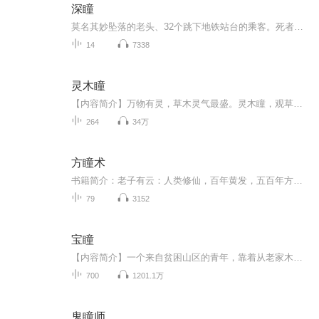
深瞳
莫名其妙坠落的老头、32个跳下地铁站台的乘客。死者的死亡原因匪夷所思，而后的线索却出人意料地将案情引向一个与刑事案件毫不相关的学术领域：眼科学。故事在这里华丽转身，形形色色的人物纷纷登场。所有的一切都暗示着世界正在发生某种变化，但人们对此却茫然不知……曲折的故事中，充满了发人深省的哲学思辨及科学预言。
14
7338
灵木瞳
【内容简介】万物有灵，草木灵气最盛。灵木瞳，观草木之灵气。种花养狗，精神抖擞！妙手灵瞳，纵意“花丛”！一个资质低、悟性差的“真·废柴”逆天之旅。功法与武者之间存在“契合度”，契合度越高修炼越快，传说契合度达到七分，每增加一分，修炼效率加...
264
34万
方瞳术
书籍简介：老子有云：人类修仙，百年黄发，五百年方瞳，千年飞升。少年陆晤偶得神仙罗琦接引，成为其门下弟子，踏上了漫漫仙途。从此，热血长征开启，非凡之路上，谁与争锋。
79
3152
宝瞳
【内容简介】一个来自贫困山区的青年，靠着从老家木匠身上学的一点雕刻技艺，在灯红酒绿的大都市里艰难求生，也许出身平凡的他一生也不过如此。但是，一颗意外得来的佛祖舍利却改变了他的命运。风格多变的中外名画，美轮美奂的陶瓷，古朴大气的青铜器，跌...
700
1201.1万
鬼瞳师