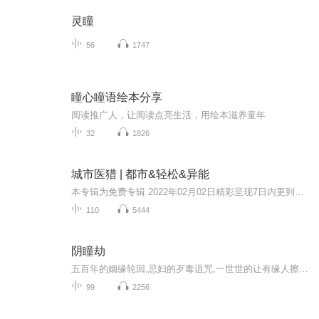
灵瞳
56
1747
瞳心瞳语绘本分享
阅读推广人，让阅读点亮生活，用绘本滋养童年
32
1826
城市医猎 | 都市&轻松&异能
本专辑为免费专辑 2022年02月02日精彩呈现7日内更到50集，50集后每天更3集！每天准时更新，订阅可以看到每日更新哦！...
110
5444
阴瞳劫
五百年的姻缘轮回,忌妇的歹毒诅咒,一世世的让有缘人擦身而过;当今生遭遇前世,是劫数的持续,还是诅咒的消亡?是缘,是祸,躲得过,还是得,继续承受?世世阴瞳的兰茜,属于她的命定守护者,会保护她化解前世咒怨吗?挚交好友会陪伴她经历一次又一次的诡谲而又离奇的...
99
2256