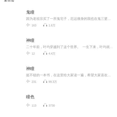
童话会
鬼瞳
因为老祖宗买了一所鬼宅子，厄运缠身的我也在鬼三婆的引导下，走上了一条不归路……
163
1.6万
神瞳
二十年前，叶均穿越到了这个世界。 一生下来，叶均就有着上一世的记忆，因此，成了远近闻名的神童，六岁就直接从一年级跳级到了三年级，七岁直接小学就毕业了，十二岁进入魔都市最高学府，十六岁大学毕业，十八岁研究生毕业，二十岁，硕博连读，直到上...
12
4.4万
神瞳
挺不错的一本书，在这里给大家读一遍，希望大家喜欢！谨以此书，献给那些不为众人所理解的一少数,希望大家能够了解他们生命中的欢乐与辛酸，灵魂深处的黑暗和光明。 【题记】 我们不是神，所以我们无法选择自己的出生。 我们不是神，但我们可以选择如何活着，以及如何死去。 【阅读指南——请咬文嚼字确认以下事项后，再翻阅正文】 一、以下人群禁止阅读 1．18岁以下未成年； 2．有任何程度抑郁症、忧郁症患者； 3．以各类电影和现实中的杀人...
231
99.3万
瞳色
113
3730