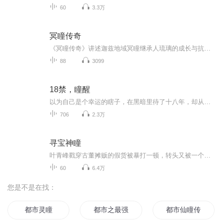
60
3.3万
冥瞳传奇
《冥瞳传奇》讲述迦兹地域冥瞳继承人琉璃的成长与抗争。琉璃十七岁时，双亲为护她化作血蚕丝，她继承冥瞳之力与守护牌权的使命，需收集散落的牌权碎片以维持地域平衡。途中，她与男主烟火结盟，烟火始终守护左右，二人情感在战火中升温。同时，各方势力环...
88
3099
18禁，瞳醒
以为自己是个幸运的瞎子，在黑暗里待了十八年，却从没觉得冷。爸妈事事都顺着我的心意；好友善解人意，总能接住我的小情绪；还有他，会把花递到我鼻尖，说给我听浪漫的样子。直到光突然闯进我的眼底，一切都禁止了，瞳醒幻灭，眼前的美好全碎了，攥着空落...
706
2.3万
寻宝神瞳
叶青峰戳穿古董摊贩的假货被暴打一顿，转头又被一个古怪老头奚落，老头给了叶青峰一个夜明珠后消失，叶青峰打开宝盒获得了异能黄金瞳，开始一路开挂，帮助自己和苏柒菱打脸所有人，从此慧眼识宝，玩转古董圈。
60
6.4万
您是不是在找：
都市灵瞳
都市之最强猎人
都市仙瞳传说