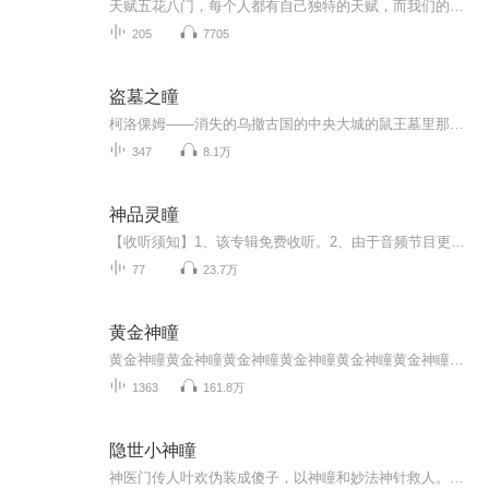
天赋五花八门，每个人都有自己独特的天赋，而我们的主角却是觉醒了最拉风的直死魔瞳，那其他人能做什么呢？唯有颤抖了！！！
205
7705
盗墓之瞳
柯洛倮姆——消失的乌撤古国的中央大城的鼠王墓里那只令人永生的白玉盘！千百年来引发无数人前赴后继前往寻宝！阴阳眼能否揭开它的神秘面纱？感谢支持分享！
347
8.1万
神品灵瞳
【收听须知】1、该专辑免费收听。2、由于音频节目更新的比较慢，如想快速阅读小说文字版的全部章节，请在微中搜索公中号【听有文学】，关注后，并在公中号中回复：【276】，便可快速阅读小说文字版全集。3、亲，订阅专辑之后，加v：17863929659，回复：影视送您全网影视VIP一份，从此看VIP电影不用再花一分钱。回复：优惠券就送您全网领券app，淘宝，京东，，90%的商品都可以领取商家隐藏的优惠券，自购省钱，分享挣钱，并且佣金高于好省，高佣联盟，花生日记等。
77
23.7万
黄金神瞳
黄金神瞳黄金神瞳黄金神瞳黄金神瞳黄金神瞳黄金神瞳黄金神瞳黄金神瞳黄金神瞳黄金神瞳黄金神瞳黄金神瞳黄金神瞳黄金神瞳黄金神瞳黄金神瞳黄金神瞳黄金神瞳黄金神瞳黄金神瞳黄金神瞳黄金神瞳黄金神瞳黄金神瞳黄金神瞳黄金神瞳黄金神瞳黄金神瞳黄金神瞳黄金...
1363
161.8万
隐世小神瞳
神医门传人叶欢伪装成傻子，以神瞳和妙法神针救人。他护小小免遭林彦欺负，为苏老爷治病。于退婚风波、家族纷争中坚守正义，在与各方势力纠葛里施展医术，尽显其传奇经历与不凡智慧。