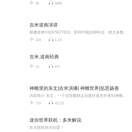
92
6066
吉米道南演讲
林珊老师V信975677818，安利中国自98年后，绝大多数的团队还是做销售拼业绩，大健康的产业的口号是没错，但运作方法都偏离了直销的本质，这个生意的核心是建立稳健的网络管道，而产品在里面流通，产生源源不断的现金流，从而收获财务的自由，盛和系统2015...
224
1.1万
吉米.道南经典
13
471
神雕里的东丈|吉米演播| 神雕世界|惩恶扬善
内容简介 东丈，一个后世极限运动爱好者意外来到神雕世界，化身一个小乞丐，与郭靖黄蓉杨过小龙女李莫愁 周伯通等小说里的人物闯荡在风雨飘摇的江湖中，最终成为了天下第一！在这里，有刀光剑影的较量，有侠骨柔情的缠绵。现在，就让我们跟随东丈的脚步...
715
42.2万
迷你世界联机：多米解说
欢乐联机快乐玩耍！