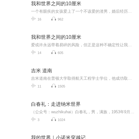
我和世界之间的10厘米
一个有眼疾的女孩爱上了一个不该爱的渣男，婚后经历了生死，才看清了渣男的嘴脸
16
962
我和世界之间的10厘米
爱或许永远带着易碎的风险，但正是这种不确定性让我们学会在废墟中重建自我。那些被背叛灼伤的伤口，终将成为指引未来的路标。涅槃后的重生，不是为了重复仇恨的剧本，而是以更清醒的姿态，走向不再需要依靠他人证明价值的黎明。
14
605
吉米 道南
吉米道南在普顿大学取得航天工程学士学位，他成功取得了从航天工程到全球市场营销的转变，他是N21国际企业的创办人及总裁，作为一个具有企业家精神的先驱，他把这家企业带向了全世界26个国家，每个月平均有超过50万人参加定期聚会。道南夫妇独特的逻辑思维和热情，给予了全世界数以万计的普通人士积极的影响。新N21系统，锁定终端，上了不掉，生活化经营，真正带你实现资产性被动收入。
11
1505
白春礼：走进纳米世界
（公众号：wuzhikuhai）白春礼，男，满族，1953年9月生，辽宁岫岩人，1974年7月加入中国共产党，1970年9月参加工作，中国科学院化学研究所结构化专业毕业，研究生学历，博士学位，研究员，中国科学院院士。现任中共十九届中央委员，十三届全国人大民族委员会主任委员，中国科学院院长，党组书记，学部主席团执行主席，发展中国家科学院院长。
3
1024
我的世界｜小诺米穿越记