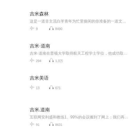
吉米森林
这是一道非主流白羊青年为忙里偷闲的你准备的一道文化大杂烩，有咸有鲜，有麻有辣，有苦有乐，有酸有涩，有小桥流水，也有古道瘦马，放得了广陵散，也容得下下里巴，欢迎来到吉米森林！声音可以是我的态度，也可以是我的温度，我与你的距离也许就差这一度。让我们一同成长一同相约此处，每周日不见不散！
9
8490
吉米·道南
吉米·道南在普顿大学取得航天工程学士学位，他成功取得了从航天工程到全球市场营销的转变，于1990年创办的网络21系统又称成功系统，派生于耶格系统，目前是安利几大知名系统之一。安利经销商朱济娥将网络21系统带入了中国，并将其发展成国内最好的系统之一。
294
1.3万
吉米美语
13
671
吉米.道南
互联网安利盛和教练1、99%的会议搬到了网上；我们再也不用东奔西跑出去学习，没有路费，学费，住宿费，没有开支，手机秒进会场，甚至一边吃饭，就能一边学习。一遍做面膜，一边听课，不论在哪里，只要有网络的地方，就不耽误学习。2、利用互联网工具做3S工...
91
8631