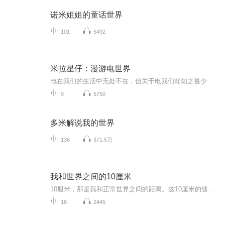
诺米姐姐的童话世界
101
5492
米拉星仔：漫游电世界
电在我们的生活中无处不在，但关于电我们却知之甚少。什么是电？电能做什么？怎样安全用电？本次旅途米拉和星仔来到了电世界寻找这些问题的答案，他们还认识了几位神奇的朋友，快来看看他们都经历了什么吧！
9
5750
多米解说我的世界
136
371.5万
我和世界之间的10厘米
10厘米，那是我和正常世界之间的距离。这10厘米的缝隙里，塞满了幸福，也塞满了罪恶。
18
2445