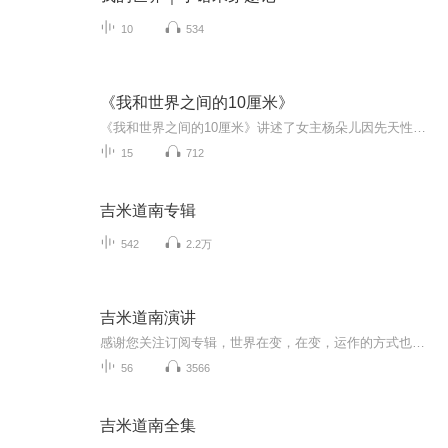
10
534
《我和世界之间的10厘米》
《我和世界之间的10厘米》讲述了女主杨朵儿因先天性玻璃体畸形，与正常世界存在10厘米的视觉偏差，她为此隐藏眼疾、艰难生活。大学时，她暗恋阳光优秀的林怀仁，却因自卑不敢回应这份感情。林怀仁出国后又回国创业，成为科技新星，再次向她表白，她终于放...
15
712
吉米道南专辑
542
2.2万
吉米道南演讲
感谢您关注订阅专辑，世界在变，在变，运作的方式也在变，数字化的优势：1、没有开支，不用东跑西跑2、人脉无限，不用找熟人3、解决地域限制，开发全国市场4、伙伴不易流失，市场稳健经营，团队倍增快！5、互联网工具推广，效率更高，住家创业，网上学习交流请加微信：18727261295
56
3566
吉米道南全集