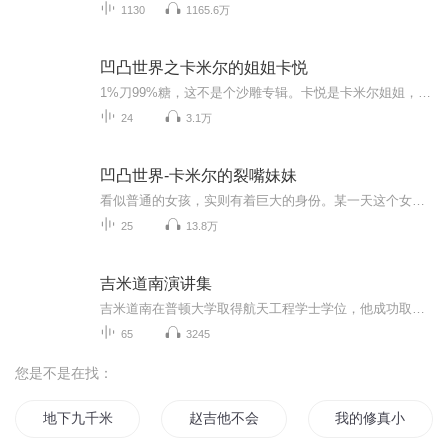
1130
1165.6万
凹凸世界之卡米尔的姐姐卡悦
1%刀99%糖，这不是个沙雕专辑。卡悦是卡米尔姐姐，她和帕洛斯是cp帕帕我五本命。还是雷狮的堂妹。如果有的帕吹接受不了可以不听，但不要喷谢谢。（点个个订阅吧）严重ooc
24
3.1万
凹凸世界-卡米尔的裂嘴妹妹
看似普通的女孩，实则有着巨大的身份。某一天这个女孩穿越到了凹凸世界并成为卡米尔的妹妹，且看她能否在凹凸世界里恢复记忆，守护最珍视的人……很抱歉，因为个人原因，这篇最受大家期待的文章只能告一段落了。我曾尝试过各种继续下去的办法，可惜都不能...
25
13.8万
吉米道南演讲集
吉米道南在普顿大学取得航天工程学士学位，他成功取得了从航天工程到全球市场营销的转变，他是网络二十一国际企业的创办人及总裁，作为一个具有企业家精神的先驱，他把这家企业带向了全世界26个国家，每个月平均有超过50万人参加定期聚会。道南夫妇独特的...
65
3245
您是不是在找：
地下九千米
赵吉他不会弹吉他
我的修真小米三