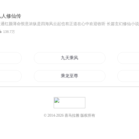
凡人修仙传
138.7万
九天乘风
乘龙至尊
又去
别恋乘风
兮兮乘风
© 2014-
2026
喜马拉雅 版权所有
待你乘风起