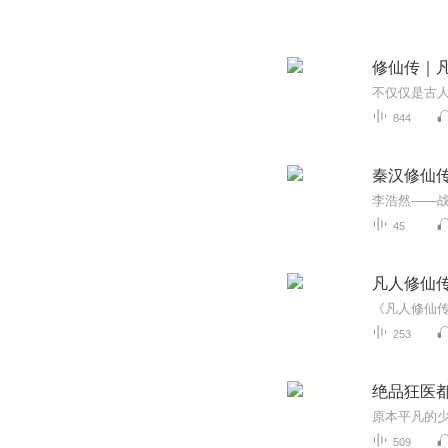
修仙传｜
不仅仅是古
844
秦汉修仙
45
凡人修仙
《凡人修仙
253
绝品狂医
509