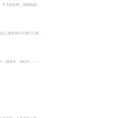
日月星辰，浩渺宇宙中，存在着一处飘忽不定的神秘空间，里面的宝物，能令众人为之疯狂。平凡的主角，因偶然进入其中，命运从此转变，斗恶霸，保家国，名扬天下；为父母，闯玄界，终成霸者；救爱人，进宇宙，化身成圣。且看主角如何叱咤风云主角出身在贫寒的山村中，自幼与爷爷相依为命。至于其父母，在主角出生时，便消失不见。母亲韩映月，其实是一个隐世修真门派玄冰宗宗主的千金，因入世修炼，化身普通女子，与主角父亲，也就是除华夏四大家族外，较大的家族沈家天才沈天浪相爱。沈家自然反对，最终被驱逐家门，居住在山村中，至于主角的爷爷，并非亲生。
本书已完结，多人有声小说，凡人类体系修仙，欢迎大家订阅收藏！ ~~·~·新书已上架欢迎小可爱们订阅加收藏！·~~~~ 》》》》》》》新书火爆更新中！《我是星主》点我去听《《《《《《本专辑免费，无任何商业用途和收益，纯...
【内容简介】每部电影，都是一次脱胎换骨的历练，每部电影，也是生死难料的战斗！武侠片，战争片，科幻片，一个城市小青年，穿越在不同电影世界里，不是演员，是真人投入，没有再来一次的机会！穿越电影，体验非同一般的人生，一步步走出自己的传奇世界！...