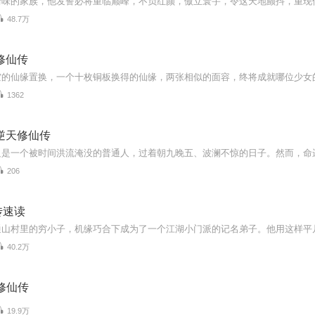
48.7万
修仙传
空的仙缘置换，一个十枚铜板换得的仙缘，两张相似的面容，终将成就哪位少女
1362
逆天修仙传
206
传速读
40.2万
修仙传
19.9万