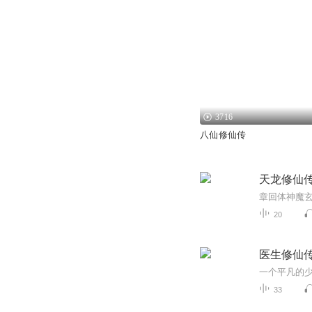
3716
八仙修仙传
天龙修仙
章回体神魔玄
20
医生修仙
33