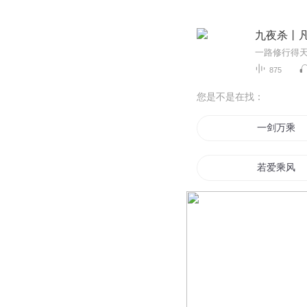
九夜杀丨
875
您是不是在找：
一剑万乘
若爱乘风
乘风归去来
我叫刘大海
乘风少年