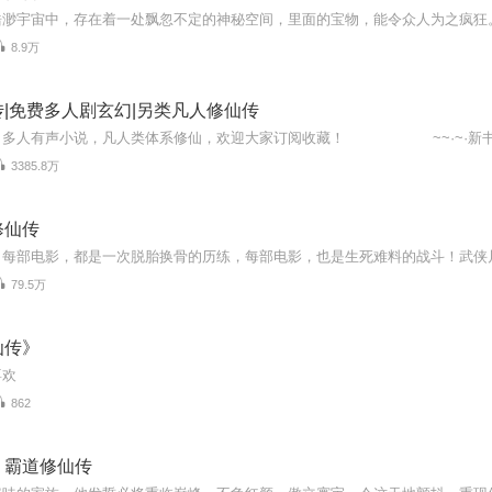
8.9万
|免费多人剧玄幻|另类凡人修仙传
3385.8万
修仙传
79.5万
仙传》
喜欢
862
：霸道修仙传