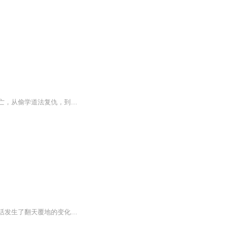
李浩然——战国四大名将赵国武安君李牧第三子。李牧为奸臣郭开陷害致死，李浩然随母逃亡，从偷学道法复仇，到洞天福地大会夺魁、大破三妖门、血战九魔山，再到寻六脉、定九鼎、毁天坛....小说集中了惊悚，武打，修仙等场面，紧凑连贯，扣人心弦且不失幽默诙谐，文字精炼，无水分。作者：沧海澜峰 广东省作家协会会员，武侠迷，自幼沉浸金庸，梁羽生，古龙，黄易作品，深受影响。演播：秦笙 资深播音员主持人，曾获“全国百优广播节目主持人”称号，作品获得金鸡百花奖提名，全国广播小说一等奖若干。更新方式：...
原本平凡的少年江凡，在一座荒废几百年的庙宇中，得到了神医华佗的传承，从此，他的生活发生了翻天覆地的变化。风水堪舆，岐黄要术，逆天神丹。江凡以医入道，无论多么棘手的疑难杂症，他都能妙手回春，无论多艰险的杀局，他都能一一破解。然而唯有众多美...