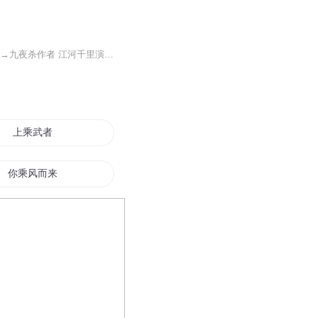
一路修行得天通红颜薄命恨意浓纵是四海风云起也有正道在心中欢迎收听 长篇玄幻修仙小说→九夜杀作者 江河千里演播 董小风监制 彼岸之桥
上乘武者
你乘风而来
乘风修仙传
乘风修罗
天地大同之刘云传