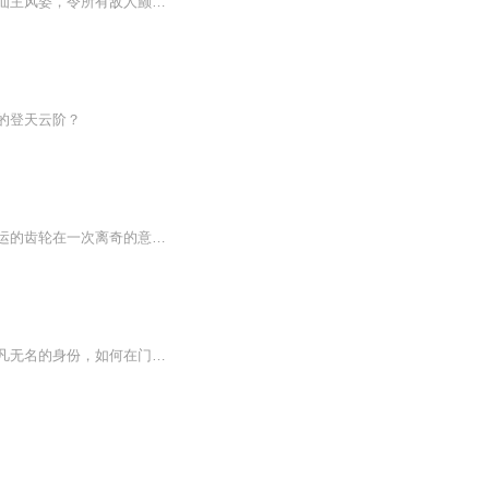
面对毫无人情味的家族，他发誓必将重临巅峰，不负红颜，傲立寰宇，令这天地颤抖，重现仙主风姿，令所有敌人颤栗。 【收听须知】
的登天云阶？
曾经，温觉只是一个被时间洪流淹没的普通人，过着朝九晚五、波澜不惊的日子。然而，命运的齿轮在一次离奇的意外中骤然转动，一股沉睡在他血脉深处的古老力量被瞬间激活。这股力量如同破开混沌的钥匙，开启了他通往强者之路的大门。
韩立一个普通山村里的穷小子，机缘巧合下成为了一个江湖小门派的记名弟子。他用这样平凡无名的身份，如何在门派中立足，又如何以平庸的资质进入到修仙的阵容中，进而笑傲立足于三界之中，又如何和其他巨枭魔头、仙宗仙师并列于山海内外。修仙界尔虞我诈、...