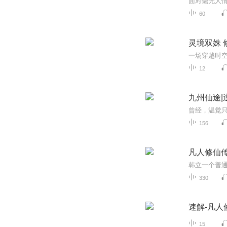
60
灵境双姝 
一场穿越时
12
九州仙途|
156
凡人修仙
330
速解-凡人
15