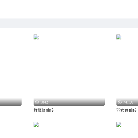
5842
74.1万
舞姬修仙传
弱女修仙传