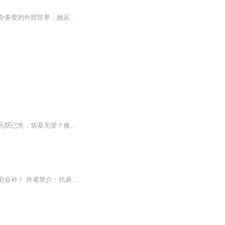
【内容简介】一个在现代被各种信息轰炸，拥有着现代思维的女子，胎穿到了异界。面对复杂多变的外部世界，她从一开始的小心谨慎，到后来逐渐放开，绽放出耀眼的光华，在这个世界留下一段独属于她自己的华丽篇章。这里没有逆天的宝物，没有如花的美男，只有...
日更一集【内容简介】修仙路上的第一个难题，不是师父离世，不是掌门女儿的刁难，而是元阴已失，筑基无望？修仙路上的第二个难题，不是被人囚禁奴役，而是筋脉尽毁，元寿将尽？师父说，你只要学会疗伤救人和保命就可以了。所以，别人修仙，或遇神杀神、逆...
听三集必上瘾，新书上架前三个月更新不限，三月之后每天双更（可能有临时改动）。缺更必会补！ 作者简介：代表作 魔皇传奇、我冒充了天选之子… X星辰之星X：代表作 凡人修仙传3、都市极品捉鬼系统… 小说简介：主角叶林天生就一个人，但是有一天突然她可...