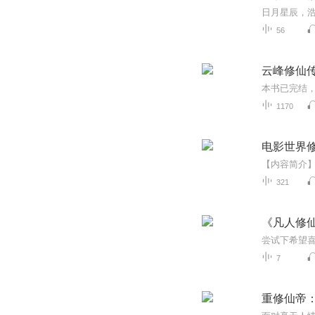
56
云峰修仙传
1170
电影世界
321
《凡人修
尝试下希望
7
重修仙帝