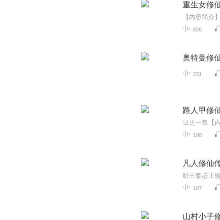
重生女修
826
奥特曼修
231
路人甲修
198
凡人修仙传
107
山村小子