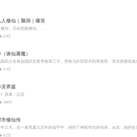
凡人修仙｜脑洞｜爆笑
人修仙，凡仙也能修仙……
2.9万
传（诛仙屠魔）
3.4万
传灵界篇
传》原著：忘语
169万
都市修仙传
8.2万