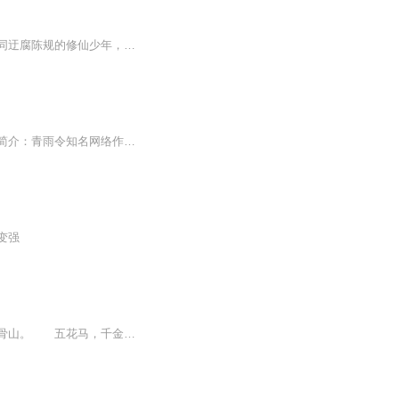
世人都说神仙好，谁又见过背后苦，一个不同于我们熟悉的非主流修仙故事，一个不愿意苟同迂腐陈规的修仙少年，全新的演绎模式，欢迎收听《麻辣修仙传》
内容简介：这是一个平凡少女猝死街头，魂穿修真界后变成了一条小白蛇的修行故事。作者简介：青雨令知名网络作家主播简介：范范 百魅声独家签约主播购买须知：1、部分集数可免费试听，具体以专辑播放页为准。2、版权归原作者所有，严禁翻录成任何形式，严...
变强
一个地球神级盗墓宗师，闯入修真界的故事…… 桃花源里，有歌声。 山外青山，白骨山。 五花马，千金裘，倚天剑。...