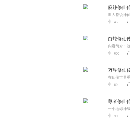
麻辣修仙
45
白蛇修仙
600
万界修仙
在仙侠世界
89
尊者修仙
305