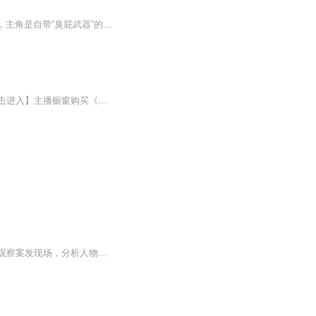
《臭鼬大侦探》是德国获奖儿童侦探启蒙桥梁书，专为6-10岁孩子打造的爆笑动物侦探故事，主角是自带“臭屁武器”的臭鼬弗莱切，搭档能听懂动物语言的男孩提奥，组建后院侦探事务所破解奇案。堪称动物界“福尔摩斯”，更是孩子从绘本过渡到文字书的优质桥梁...
我是爱推理的智多星——大侦探胖哒！要加入我的侦探社一起玩耍吗？胖哒请假停更中【点击进入】主播橱窗购买《迷你世界》图书【点击收听】爆笑校园故事《仙家学园》，和迷你世界人气角色做同学【点击收听】迷你世界更多有趣好玩的冒险故事【点击前往】迷你...
假如你是一个大侦探，当面对扑朔迷离的案情，你能否像福尔摩斯、柯南那样，在短时间内观察案发现场，分析人物心理，寻找作案证据，及时发现现场的蛛丝马迹，然后运用缜密的逻辑思维对案件的真相做出准确的判断呢？一分钟推理老少皆宜的案件推理游戏全方面...