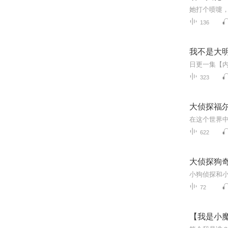
136
我不是大
323
大侦探福尔
622
大侦探狗奇
72
【我是小