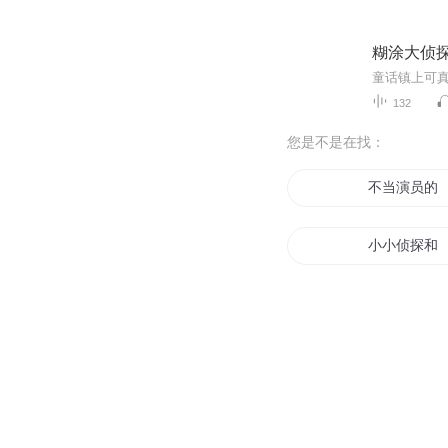
糊涂大侦
132
您是不是在找：
不当演员的
小小侦探和
侦探少女穿
侦探灵异所
名侦探大系