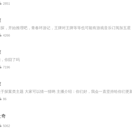
2851
探
侦探，开始推理吧，青春环游记，王牌对王牌等等也可能有游戏音乐订阅加五星
4266
探
凶，你囧了吗
7196
探
86
杜奇
5062