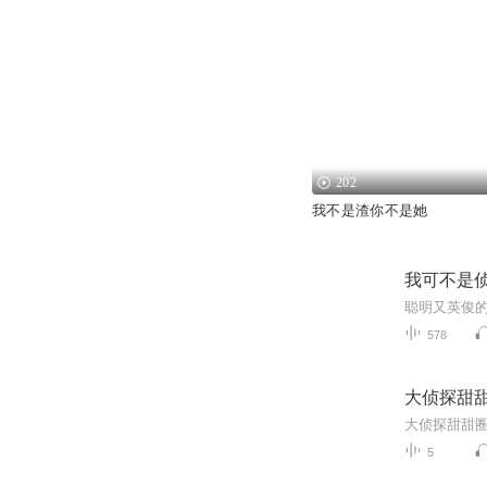
202
我不是渣你不是她
我可不是侦
578
大侦探甜甜
5