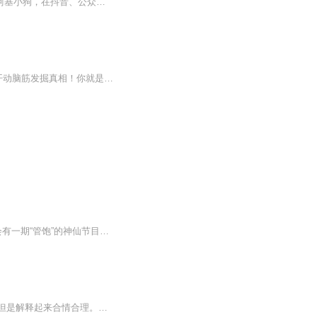
简介我是谁？“闻到线索的味道，真相就离我不远了！”【我是小魔】全网超过2700万粉丝的柯基小狗，在抖音、公众号、小红书、B站、微博、快手都有账号，快来关注，了解本小狗的最新动态，还有机会参与官方活动！这次我在开心镇，和咕咕咕一起开了家侦探事务...
冷颜带给大家的一个全新的私人互动电台节目--全民大侦探，召集喜欢推理的听众朋友一起开动脑筋发掘真相！你就是下一个福尔摩斯！ 请将自己的推理及答案写在评论区~冷颜会一一过目~并在下一期中公布答案~ 暂定更新时间为 每周2期 每周三、周六更新
这是一场属于案件推理迷的听觉盛宴我们每周一0点更新，永不断更！此外每个月第四周还会有一期“管饱”的神仙节目～各位小侦探们敬请期待！松鼠大侦探是安全出口FM旗下的案件推理类播客，原松花怪谈坊的全新升级版！在这里，王松鼠会将最原汁原味的案件事无...
故事里有十个人要接连死去，凶手是谁？故事情节曲折但脉络清晰，直接，虽然谜团重重，但是解释起来合情合理。您是否能提前揭开谜底？我们急切希望探寻故事的尾声！