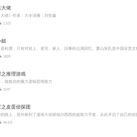
装大佬
装大佬》作者：大令演播：刘安鑫
1.5万
小姐
1820
探之推理游戏
探，锻炼你的脑力逻辑思维能力
2147
宝之皮蛋侦探团
学的路上，意外捡到了漫画大侦探福尔西西的超能力手套，从此开启了自己的侦
56.6万