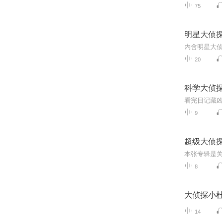
75
明星大侦
内含明星大
20
科学大侦
看完日记藏
9
超级大侦
8
大侦探小
14