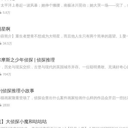
5.8万
明星啊
34.5万
摩斯之少年侦探 | 侦探推理
704万
|侦探推理小故事
2830
魔】大侦探小魔和咕咕咕