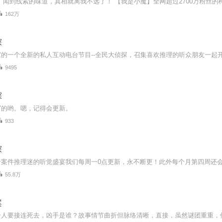
162万
探
9495
探
写的哟。嗯，记得会更新。
933
探
55.8万
案