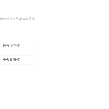
童话镇上可真不太平:总统府被窃听、火星人入侵、行星列车大罢工、谜案催人狂，甚至连糊涂大侦探自己都被坏蛋掉了包……
最强少年侦探
千金皇家侦探
时光侦探
灵异侦探
新世界的新侦探