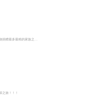
没有煽情，不是杜撰，只有对祖上、老宅、家人、旧事的点滴回忆。萧山朱氏是中国珍贵文物捐赠最多最精的家族之一。本文作者是朱氏传人，她父亲是朱熹第二十五代孙，母亲是李鸿章曾孙女。她用平实的语言，将家族的兴衰荣辱，及自己和家人的爱怨悲欢娓娓道来....
探之旅！！！