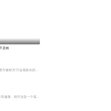
不是她
聪明又英俊的少年，意外穿越北海道，结识一名冷静、聪慧的黑长直推理少女，在这个日本警方被称为“只会领薪水的饭桶集团”的世界，联手巧妙推理演绎，破解无数悬疑难题……这当然是不可能的。这儿实际上说的是，一个少年，惨遭雷劈穿越北海道，因缘巧合之...
大侦探甜甜圈-喵咩侦探所专辑简介:此专辑讲述的是侦探破案的故事，生动有趣好玩，而且非常健康，绝不涉及一个谋杀事件，让孩子们能听到自己喜欢的故事～让孩子们思考，学着大侦探那样判断下一步该怎么办，此专辑不恐怖，孩子们能尽情沉浸在专辑里面，享受破案的乐趣～作者介绍:小喜猫福福，创作此故事时未满十周岁，爱写书的小女孩一个，10后可爱女生～自我对侦探小说很感兴趣，又非常喜欢动物宠物，所以根据心里面的形象创作了大侦探甜甜圈适合人群:喜欢侦探类小说的朋友，爱思考的朋友，想象力丰富的朋友，喜爱动物的朋友～【偷偷告诉你们啊！我可是真的写了这本书呢！直接拿个本子写了一整本呢！手稿！】同时，此专辑也面向广大听众投稿:如果你们也有自己喜欢的侦探故事，那么就把它投稿给我吧！把你喜欢的侦探故事标题，私信发给我，或者添加我的微信:mmiimm555记得订阅关注～