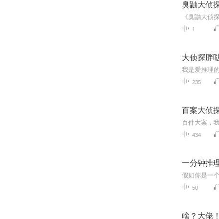
臭鼬大侦
1
大侦探胖
235
百案大侦
百件大案，
434
一分钟推理
50
啥？大佬