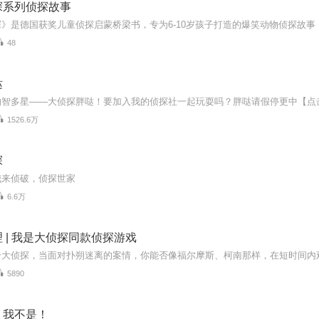
探系列侦探故事
48
哒
1526.6万
探
我来侦破，侦探世家
6.6万
 | 我是大侦探同款侦探游戏
5890
！我不是！