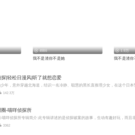
4986
1.9万
我不是渣你不是她
我不是渣你
探|轻松日漫风|听了就想恋爱
142.3万
圈-喵咩侦探所
3362