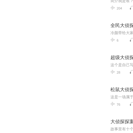
204
全民大侦
6
超级大侦
这个是自己
28
松鼠大侦
76
大侦探探