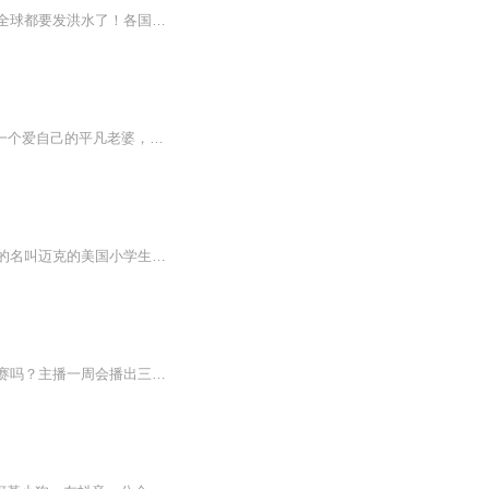
她打个喷嚏，太平洋上卷起一波风暴；她伸个懒腰，南极冰川晃动；她大哭一场——完了，全球都要发洪水了！各国绞尽脑汁费心费力终于找到了这个罪魁祸首，无数间|谍潜伏在她身边就为了和平安宁，他们满心满希望这人能为自己国家服务，不料……最糟糕的事情发...
日更一集【内容简介】重生者楚青不想成为大明星，而且他人生只有两个简单的愿望。1.娶一个爱自己的平凡老婆，安稳地过日子。2.闷声发大财。可惜，他的这两个愿望注定落空。著名作家、诗人，天王歌手、各类影帝、视帝，票房奇迹被莫名其妙地安在了他头上，...
在这个世界中，历史与现实交织，古堡与现代的英国城市并存。一位聪明勇敢、充满好奇心的名叫迈克的美国小学生，在一次学校组织的英国古堡探险活动中，无意中穿越到了一个充满迷雾的伦敦街头，那里正是福尔摩斯时代的英国。迈克在伦敦街头上正好碰到了福尔...
小狗侦探和小猫画家隆重登场了，侦探会查出什么案件画家绘画什么样的作品会开启一些比赛吗？主播一周会播出三集以上的故事哦。当然，小猫和小狗，你会遇到一些困难，在这个故事的世界里动物都是会走路说话可以表达自己的感受以后的专辑将继续再次专辑播放...