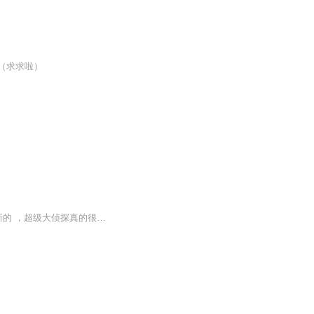
（求求啦）
本张专辑是关于探案类主题 大家可以猜一猜哟 主播介绍：你们好，我会一直坚持给你们更新的 ，超级大侦探真的很好感谢大家的支持 ，大家可以在评论区说一些自己感觉对的答案