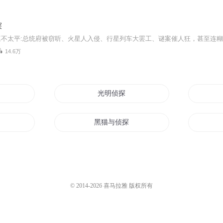
探
14.6万
道长不是好侦探
光明侦探
大大猫
黑猫与侦探
越时空我爱你
侦探校内
时代侦探
© 2014-
2026
喜马拉雅 版权所有
统
异界侦探物语