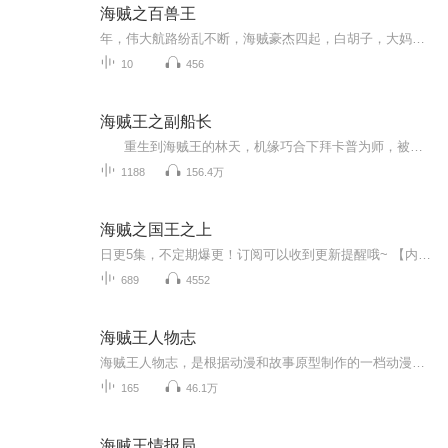
海贼之百兽王
年，伟大航路纷乱不断，海贼豪杰四起，白胡子，大妈，凯多成为其中尤为出彩的三大势力。主角魂穿凯多，带着现代思想，开拓地盘，扩充势力，征服世界一将功成万骨枯，皑皑白骨，堆尸成山上，凯多寒眸如电，冷视着海军众人：投降？那是弱者才有的行为！ps新...
10
456
海贼王之副船长
重生到海贼王的林天，机缘巧合下拜卡普为师，被誉为海军有史以来最具潜力的海军士兵，从小与路飞、艾斯结交深厚的友情。但林天引发了震惊世界的天龙人事件，最后叛出海军，重伤逃遁到风车村。 在路飞的邀请下，成为了草帽海贼船的副船长...
1188
156.4万
海贼之国王之上
日更5集，不定期爆更！订阅可以收到更新提醒哦~ 【内容简介】 在遥远的圣马丁岛上，年轻的国王亚瑟意外获得神秘系统，赋予他组建圣斗士军团的力量。面对海贼世界的混乱，亚瑟立志征服一切，重建秩序。当一支海贼船残忍屠戮无辜平民后逃离，亚瑟怒不可遏，...
689
4552
海贼王人物志
海贼王人物志，是根据动漫和故事原型制作的一档动漫人物专题节目，让广大海贼王动漫迷们更加了解海贼王们。 传奇海盗哥尔•D•罗杰在临死前曾留下关于其毕生的财富“One Piece”的消息，由此引得群雄并起，众海盗们为了这笔传说中的巨额财富展开争夺，各种...
165
46.1万
海贼王情报局