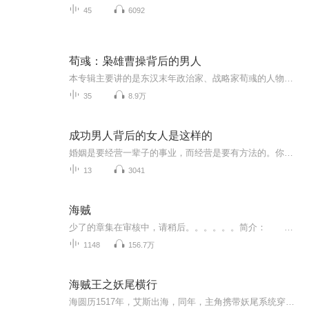
45
6092
荀彧：枭雄曹操背后的男人
本专辑主要讲的是东汉末年政治家、战略家荀彧的人物传记。他“整顿京都物价，辅佐曹操打败吕布、袁绍，提出奉天子以令诸侯，为曹操举荐贤才”。是曹魏集团的创始人也是曹操智囊团中的领军人物。本专辑从荀彧出生开始到智斗孔明，详解了其胸有大志、智谋超...
35
8.9万
成功男人背后的女人是这样的
婚姻是要经营一辈子的事业，而经营是要有方法的。你是否想更好的成就自己的另一半，做那个成功男人背后的女人呢？你是否想更好的经营自己的婚姻家庭，尽可能让自己幸福一生呢？欢迎订阅收听《成功男人背后的女人是这样的》。
13
3041
海贼
少了的章集在审核中，请稍后。。。。。。简介： 海贼世界，强者纵横。 四皇武海雄霸一方，海军大将独领风骚。 某日当携带无限觉醒系统的楚易穿越海贼世界，眼看着别人的果实只能一次觉醒，而他的果实却能无限觉醒时，海贼世界的格局又能出现怎样的变化呢？ 反正有海军英雄之称的卡普中将只知道，当他获得楚易与四皇凯多的战讯时，他仅存的想法就是... “凯多那家伙号称世上最强生物，可他能抵得住楚易一拳吗？”
1148
156.7万
海贼王之妖尾横行
海圆历1517年，艾斯出海，同年，主角携带妖尾系统穿越海贼王世界，从南海出发，经过伟大航路，最终到达新世界...