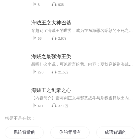
8
938
海贼王之大神巴基
穿越到了海贼王的世界，成为在东海恶名昭彰的不死之身巴基。以自己的班底，创造震惊世界的不朽之名活着的传说，大神巴基...
58
2.9万
海贼之最强海王类
想听什么小说，可以留言给我。内容：夏秋穿越到海贼王世界，成为了一只海鱼。他不断吞噬，开始了一条进化之路。海鱼，海兽，近海海王类，大型海王类，超大型海王类。他吞噬海贼和战船，对抗七武海，解放鱼人岛，硬撼四皇，袭击马林福多，冲击世界政府。随着时间的推移，他成为了所有海贼海军的梦魇，他的形象萦绕在每个人心中，逐渐成为了一段传奇。谁说海王类不能成为世界最强？我是要成为海王的男人。
276
21.5万
海贼王之剑豪之心
【内容简介】雷与剑正义与邪恶战斗与杀戮当释放出内心的恶魔后，一切皆有可能。但在某一天，维尔发现，自己追求的只是热血沸腾的战斗，并不是去杀死那些弱者。【作者/主播】作者：那一只蚊子，网络小说作家。主播：烨烨升辉书院【购买须知】1、本作品为付...
411
37.1万
您是不是在找：
系统背后的真
你的背后有我
成语背后的中国人