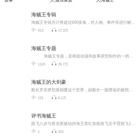
故事
人|最强家族
人|海贼王
海贼王专辑
海贼王专辑共计将超过600多集，对人物、事件等进行解读，并对最新海贼王情报信息传达给海迷们~ 传奇海盗哥尔•D•罗杰在临死前曾留下关于其毕生的财富“One Piece”的消息，由此引得群雄并起，众海盗们为了这笔传说中的巨额财富展开争夺，各种势力、政权不...
913
17.3万
海贼王专题
海贼王专题，是根据动漫和故事原型制作的一档专题节目，对人物、事件等进行专题解读，给众多海贼王爱好者一份小礼物~ 传奇海盗哥尔•D•罗杰在临死前曾留下关于其毕生的财富“One Piece”的消息，由此引得群雄并起，众海盗们...
1103
35.7万
海贼王的大剑豪
船长罗杰梦想着颠覆这个世界，副船长一脸懵逼的被拐上了贼船剑豪先生冲击着属于剑豪的无上荣光，狙击手则背负着一船人的梦想机械师想用自己的双眼见证世界的真相，厨师在寻找传说中的地方猴子阿金在追逐祖上那不可置信的传奇，船医小姐却只是为了心中的向往。哦，还有一个鱼人族的水手，起初他只是盼望着可以回到故乡ps：修改罗杰出海年龄，略微调整时间...
121
6.1万
评书海贼王
路飞八岁与香克斯被劫持海王类红发救路飞丢手臂路飞17岁出海，欲风暴漂流，贝克比就打败了，铁棒亚尔丽塔去谢尔兹镇，就索隆战盟卡，克比加入海军路飞收索隆，橘子镇巴基登场，打飞巴基娜美加入来到成之孙，乌索普入团打败克洛，海上餐厅战克里克去阿龙领...
1
201