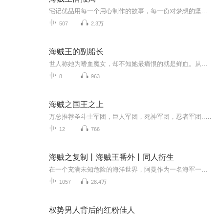
宅记优品用每一个用心制作的故事，每一份对梦想的坚持，每一次对得起自己的努力，用心陪伴，真心为你，愿每一个读者粉丝都拥有健康快乐的人生，这世界唯有真诚最为可贵，致家人们， love！ love！ love！
507
2.3万
海贼王的副船长
世人称她为嗜血魔女，却不知她最痛恨的就是鲜血。从小的试验品生活，大量的杀手训练，早就让她麻木。血红的轮回之眼，剥夺了她最后的希望，让她从此坠入黑暗中。终于厌倦了的她，逃出了童年的梦魇之地。逃离地狱的她，遇见了阳光般的少年，是否就是她的避风港？呐，路飞，可以把我带去大海吗？当然可以啦！那，我可以做你的副船长吗？嗯，可以哦！嗯。。。你，不管如何。都会保护我吗？当然！！她不知道那日阳光下的笑会不会保留到永远，但她却能相信，那个少年会坚守他的诺言，永远！她，笑了。如花一样的美丽...
8
963
海贼之国王之上
万总推荐圣斗士军团，巨人军团，死神军团，忍者军团...世界，海军，七武海，四皇...轮番上阵，粉墨登场。红土大陆上天龙人至高无上，作威作福。在红土大陆地下，四通八达的洞穴中，一列列蒸汽火车呼啸而过，贯通了四海。坚毅种田文赚钱
12
766
海贼之复制丨海贼王番外丨同人衍生
在一个充满未知危险的海洋世界，阿曼作为一名海军一等兵，凭借坚韧不拔的意志和卓越的战斗技巧，在与海怪的激烈战斗中崭露头角。面对海军内部的复杂等级制度和强大的敌人，他渴望突破自我，进入海军总部，获取更强的力量。在一次次生死较量中，阿曼不仅成...
1057
28.4万
权势男人背后的红粉佳人