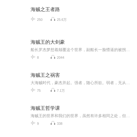
海贼之王者路
250
25.6万
海贼王的大剑豪
船长罗杰梦想着颠覆这个世界，副船长一脸懵逼的被拐上了贼船剑豪先生冲击着属于剑豪的无上荣光，狙击手则背负着一船人的梦想机械师想用自己的双眼见证世界的真相，厨师在寻找传说中的地方猴子阿金在追逐祖上那不可置信的传奇，船医小姐却只是为了心中的向往。哦，还有一个鱼人族的水手，起初他只是盼望着可以回到故乡ps：修改罗杰出海年龄，略微调整时间...
8
2044
海贼王之祸害
大海贼时代，豪杰并起。强者，随心所欲。弱者，无从选择。莫德对此深以为然，于是他左枪右刀，一路杀到了顶点。...
75
7.1万
海贼王哲学课
海贼王的世界和我们的世界，虽然有许多相同之处，但也有相当大的不同，尤其连地理背景都完全不一样。若将之当作发生在这个世界的事情，实在不合适，但如果把它当作是一个外星文化，也不恰当，因为语言(日文，中文，英文的交杂使用)和主要人种是完全相同的。最好的方式是把海贼王的世界想像成另一个地球，一个发生在平行宇宙的故事。在这个平行世界中，有着和我们一样的人种，讲类似的语言，虽然有着不同的地理与历史背景。却发生着各种和人类社会一样的感人故事。
9
338