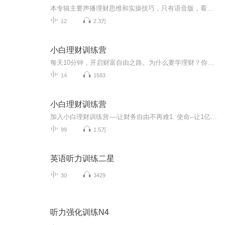
本专辑主要声播理财思维和实操技巧，只有语音版，看文字版请关注公众号：湘商副业俱乐部。
12
2.3万
小白理财训练营
每天10分钟，开启财富自由之路。为什么要学理财？你能承受几次问人要钱遭到的白眼？你省吃俭用居然还撑不过一场大病？你要存多少年才能凑够买房的首付？你攀登奋斗却赶不上爸妈日渐老去？小白理财训练营手把手带你轻松学理财，从理财小白到拥有人生第一桶金。适用人群理财小白 基础为零，希望花了时间就能学会月光一族 没有存款，很想拥有自己的小金库工作狂人 上班很忙，需要快速掌握理财思路家庭主妇 没有收入，想贴补家用的全职妈妈踩坑老手 盲目投资，急需扭转亏多赚少局...
14
1583
小白理财训练营
加入小白理财训练营----让财务自由不再难1. 使命--让1亿人财商及格，让财务自由不再难2. 愿景--成为伟大的百年商学院;成为全球最好的财务自由实现平台!让70%的员工实现财务自由! 原价199元限时推广价12元现在报名赠送封老师深度解读的理财电子书2本...
99
1.5万
英语听力训练二星
30
3429
听力强化训练N4