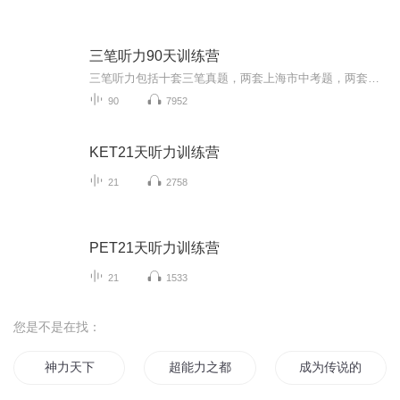
三笔听力90天训练营
三笔听力包括十套三笔真题，两套上海市中考题，两套信息杯中学。通过90天训练，让小朋友掌握不同的听力题型，包括听力填空，长对话听力，短对话听力，篇章听力等等。
90
7952
KET21天听力训练营
21
2758
PET21天听力训练营
21
1533
您是不是在找：
神力天下
超能力之都
成为传说的训练家