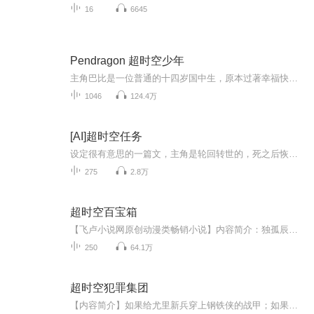
16
6645
Pendragon 超时空少年
主角巴比是一位普通的十四岁国中生，原本过著幸福快乐的日子：父母慈爱，家庭环境小康，跟妹妹感情不错，是学校篮球健将，成绩也很优异，还有一只爱犬。就在他参加校际篮球决赛前夕，他从小心仪的女孩柯特妮前来告白，两人才刚结束初吻，巴比的神祕舅舅普瑞斯突然出现，表示需要他的帮忙，随即带他进了纽约布朗克斯区荒废的地铁车站，一阵天旋地转之後，巴比来到了神祕的异世界「丹杜伦」，而普瑞斯舅舅却随即被邪恶的黑甲骑士掳走。巴比被奥莎和露儿母女所救，得知自己、奥莎母女和普瑞斯舅舅都是所谓的「时空旅人」...
1046
124.4万
[AI]超时空任务
设定很有意思的一篇文，主角是轮回转世的，死之后恢复了自己是法师时代的记忆。做任务，流窜无限流世界
275
2.8万
超时空百宝箱
【飞卢小说网原创动漫类畅销小说】内容简介：独孤辰获得超时空百宝箱，连接诸天万界。 可抽取、交易、回收诸天万界的一切宝物。 吉尔伽美什：杂修，世上一切宝物都是本王的。 独孤辰：直到你遇到我，百宝箱给我收。 吉尔伽美什：不，这不可能…… 金刚狼：那个……能把我不死之身还给我吗？我用生命来换。 叮……恭喜宿主抽到极品宝物：诛仙剑。 叮……恭喜宿主抽到上品宝物：阿瓦隆。 叮……恭喜宿主抽到远古超赛神血脉……作者简介：神话吾宇恋心，飞卢小说网...
250
64.1万
超时空犯罪集团
【内容简介】如果给尤里新兵穿上钢铁侠的战甲；如果拿阿凡达改造狂暴兽人；如果用恐龙替换狗狗；如果把皇上拿复制人换掉......嘿嘿，幸福的生活还会远么？王铮得到了尤里主基地智脑回到了十年前，收集散落到各个位面的科技，并加以改进的冒险之路！【作者/...