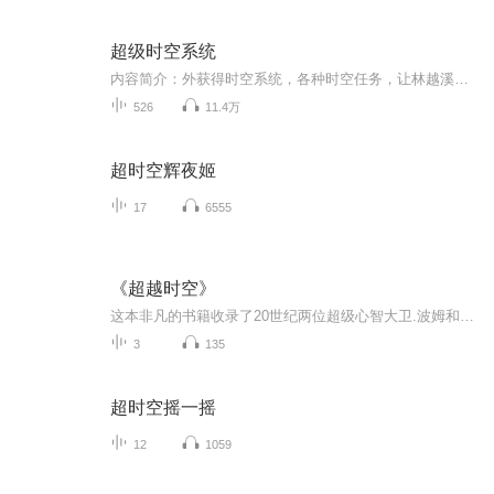
超级时空系统
内容简介：外获得时空系统，各种时空任务，让林越溪痛并快乐着。 第一个时空任务就是推倒曾经背叛了他的前女友，他是选择推倒呢？还是选择推倒呢？ 而接下来的任务，更是让他纠结，居然要偷小龙女的内衣，他这么屌，杨过会知道吗？如果知道了，是不是也让...
526
11.4万
超时空辉夜姬
17
6555
《超越时空》
这本非凡的书籍收录了20世纪两位超级心智大卫.波姆和克里希那穆提13次演讲对话，克里希那穆提是備受欧美知识界推崇的心灵导师，被萧伯纳和纪伯伦认为是菩萨般的人物，而量子物理学家大卫波姆与爱因斯坦一起共事多年，众多的诺贝尔获奖者对其赞誉有加。
3
135
超时空摇一摇
12
1059