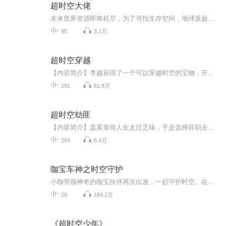
超时空大佬
未来世界资源即将耗尽，为了寻找生存空间，地球派扬辰通过仅有的时空传送名额穿越到其他位面世界探寻解救地球办法……
95
3.1万
超时空穿越
【内容简介】李越获得了一个可以穿越时空的宝物，开启了自己的穿越之路……【作者/主播简介】作者：流年往事，网络小说作家，代表作《主神的黑店》《超时空穿越》。主播：栩声。【购买须知】1、本作品为付费有声书，前82集为免费试听，购买成功后，即可收...
291
61.8万
超时空劫匪
【内容简介】盖雾觉得人生太过乏味，于是选择辞职去完成儿时的梦想穷游全世界，在旅途中寻求刺激。但却不料被源自未来的抢劫系统绑定，只能通过抢劫获取奖励通关。从此便穿梭诸天万界，进行疯狂抢劫……【作者/主播简介】作者：魏猫，网络小说作家。主播：...
264
6.4万
咖宝车神之时空守护
小咖带领神奇的咖宝伙伴再次出发，一起守护时空。在这一季中，来自宇宙的外星人们带来全新的危机与挑战，它们偷走红色制造城市大乱、吸收海水严重影响生态、抢夺动物危害自然生命，还为了得到黄金而夺走人类的各种资源，甚至还与捣蛋兄妹结盟四处作乱，小...
28
184.2万
《超时空少年》