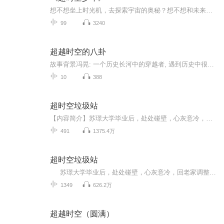
想不想坐上时光机，去探索宇宙的奥秘？想不想和未来的自己对话，或者回到过去改写历史？《超时空少年》带你开启一段不可思议的时空冒险！故事的主人公是一位充满好奇心的少年，他意外获得了超时空穿梭的能力。从此，他的生活变得不再平凡：一会儿在恐龙横...
99
3240
超越时空的八卦
故事背景冯晃: 一个历史长河中的穿越者, 遇到历史中很多著名人物,他通过不断的向这些历史人物提问,希望能够在不断谈论中发现一切历史的真相!老子（公元前571年—公元前471年），姓李名耳，字聃，或称“老聃”，是中国春秋时期伟大的思想家、哲学家和道家学...
10
388
超时空垃圾站
【内容简介】苏璟大学毕业后，处处碰壁，心灰意冷，回老家调整心情。却发现自家后院，成了超时空垃圾站，每天都有大量垃圾汇入其中，有的来自神墓、斗破苍穹、盘龙等小说时空；有的来自海贼王、火影、死神等动漫时空；有的来自X战警、美国队长、钢铁侠等漫...
491
1375.4万
超时空垃圾站
苏璟大学毕业后，处处碰壁，心灰意冷，回老家调整心情。却发现自家后院，成了超时空垃圾站，每天都有大量垃圾汇入其中，有的来自神墓、斗破苍穹、盘龙等小说时空；有的来自海贼王、火影、死神等动漫时空；有的来自X战警、美国队长、钢铁侠等漫威时空……
1349
626.2万
超越时空（圆满）