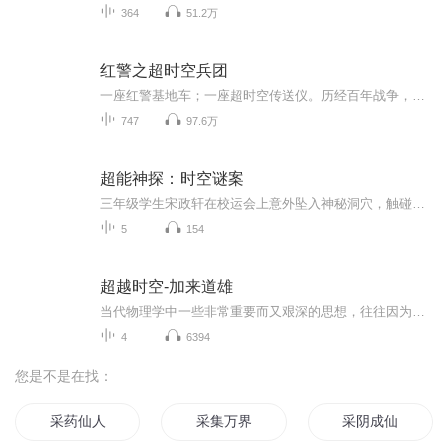
364
51.2万
红警之超时空兵团
一座红警基地车；一座超时空传送仪。历经百年战争，征战过去，现在，未来，掌控一个个世界，奠定无上霸主。PS；由IA康叔演播
747
97.6万
超能神探：时空谜案
三年级学生宋政轩在校运会上意外坠入神秘洞穴，触碰到史前外星文明遗留的蓝色晶体后，大脑开发度突破80%，获得过目不忘的记忆力、超越常人的感官能力以及预判未来的思维速度。他用超能大脑协助警方破解校园连环失窃案时，却从嫌疑人身上发现与晶体同源的科...
5
154
超越时空-加来道雄
当代物理学中一些非常重要而又艰深的思想，往往因为难以形象浅显地解说而不易为公众了解。本书作者不畏艰辛，用很生动的方式向读者展示了现代物理前沿之一——超空间理论
4
6394
您是不是在找：
采药仙人
采集万界
采阴成仙