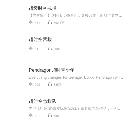
超级时空戒指
【内容简介】逆阴阳，夺造化，穿梭万界，盗取世界本源，圣人不息，大盗不止，看一介凡人，如何利用一枚穿梭时空的神戒，在各个位面历练，终成不朽。【作者/主播简介】作者：她像只猫，网络小说作家。主播：布偶说书。【购买须知】1、本作品为付费有声书，...
471
362.7万
超时空营救
11
8081
Pendragon超时空少年
Everything changes for teenager Bobby Pendragon when he discovers that he, as well as his two best friends, Mark Dimond and Courtney Chetwynde, must prevent the destruction of their own world as well as others.LS700
200
6.9万
超时空急救队
内地流行乐团“铁皮玩乐”2021全新专辑同名作品，不但是铁皮玩乐的全新突破，也是一次勇敢尝试，新晋成员张橙的加入，使得团队整体创作意识出现新的进化。 通过视觉听觉的气质想像，以复古未来主义为创作方向，结合了合成器流行、合成器波的风格理念，以数字波表合成器为基础，使用了大量的音序作为核心动机。吉他间奏严格要求许晋在此思维上创作，在融合各种复杂调式的演奏技法上尽力贴合合成器流行乐的气质。同时在lead音色的选择上面也遵从使用了合成器流行的标志性音色。...
2
380