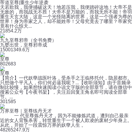
帝道至尊|重生少年逆袭
天若欺我，我便捅破这天！地若压我，我便踏碎这地！大帝不是
无敌的，而我战无不胜！大帝不是万能的，而我无所不能！帝羽
重生天玄大陆，这是一个光怪陆离的世界，这是一个强者为尊的
世界！身为帝家之人，却不能姓帝！父母究竟去了哪里？帝家究
竟有什么惊天...
2185
4.2万
九九至尊邪帝（全书免费）
九婴出世，至尊邪帝成
1500
1349.6万
至尊
80
2683
至尊
【简介】一代妖孽战医叶洛，受杀手之王临终托付，隐居都市。
只想做个平凡人，你们何必逼我呢？...【收听须知】由于音频录
制比较慢，如果想快速阅读小说文字版的全部章节，请在微信中
搜索公众号【今夜书架】，关注后回复主角名即可阅读全部章
节。...
30
1585
万界至尊｜至尊练丹天才
一 代至尊炼丹天才，因为不能修炼武道，遭到自己最亲
近的女人背叛杀害，转世重生于一个被人欺凌的废材少年身上。
从此，开始了一段震惊万界的妖孽人生 。
4826
5247.9万