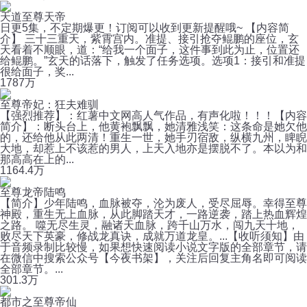
天道至尊天帝
日更5集，不定期爆更！订阅可以收到更新提醒哦~ 【内容简
介】 三十三重天，紫霄宫内。准提、接引抢夺鲲鹏的座位，玄
天看着不顺眼，道：“给我一个面子，这件事到此为止，位置还
给鲲鹏。”玄天的话落下，触发了任务选项。选项1：接引和准提
很给面子，奖...
178
7万
至尊帝妃：狂夫难驯
【强烈推荐】：红薯中文网高人气作品，有声化啦！！！【内容
简介】：断头台上，他黄袍飘飘，她清雅浅笑：这条命是她欠他
的，还给他从此两清！重生一世，她手刃宿敌，纵横九州，睥睨
大地，却惹上不该惹的男人，上天入地亦是摆脱不了。本以为和
那高高在上的...
116
4.4万
至尊龙帝陆鸣
【简介】少年陆鸣，血脉被夺，沦为废人，受尽屈辱。幸得至尊
神殿，重生无上血脉，从此脚踏天才，一路逆袭，踏上热血辉煌
之路。 噬无尽生灵，融诸天血脉，跨千山万水，闯九天十地，
败尽天下英豪，修战龙真诀，成就万道龙皇。...【收听须知】由
于音频录制比较慢，如果想快速阅读小说文字版的全部章节，请
在微信中搜索公众号【今夜书架】，关注后回复主角名即可阅读
全部章节。...
30
1.3万
都市之至尊帝仙