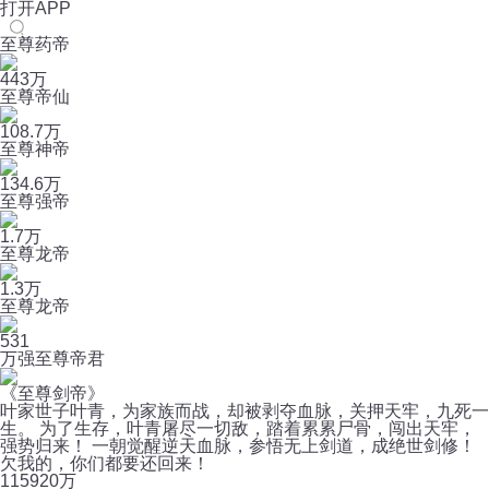
打开APP
至尊药帝
443万
至尊帝仙
108.7万
至尊神帝
134.6万
至尊强帝
1.7万
至尊龙帝
1.3万
至尊龙帝
531
万强至尊帝君
《至尊剑帝》
叶家世子叶青，为家族而战，却被剥夺血脉，关押天牢，九死一
生。 为了生存，叶青屠尽一切敌，踏着累累尸骨，闯出天牢，
强势归来！ 一朝觉醒逆天血脉，参悟无上剑道，成绝世剑修！
欠我的，你们都要还回来！
1159
20万