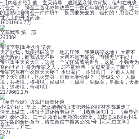
~【内容介绍】他，玄天药尊，遭到至亲徒弟背叛，但却在机缘
巧合之下，携至宝造化乾坤诀重生于数百年前的少年时期。往日
的遗憾他都将会一件件填补！挽回他失去的，错付的！用自己前
世无上的丹道药法...
1800
1966.7万
至尊武帝 第二部
24
3884
帝道至尊|重生少年逆袭
天若欺我，我便捅破这天！地若压我，我便踏碎这地！ 大帝不
是无敌的，而我战无不胜！大帝不是万能的，而我无所不能！
帝羽重生天玄大陆，这是一个光怪陆离的世界，这是一个强者为
尊的世界！ 身为帝家之人，却不能姓帝！父母究竟去了哪里？
帝家究竟有什么惊天大秘？ 逐出家门，逐出师门，难道人人唾
弃？天罚降世，地火焚身，难道天地愤恨？ 【等级划分：人极
境，兵极境，将极境，侯极境，王极境，皇极境，星极境，天极
境，道极境，帝极境】
2179
661.1万
《至尊帝婿》贞观悍婿秦怀道
小说介绍：“皇上，您女婿弄的股市把老臣的棺材本都赚走了，
请皇上做主，将银子退还给老臣吧。”【收听须知】1、《至尊帝
婿》秦怀道2、由于音频节目更新的比较慢，如想快速阅读小说
文字版的全部章节，请在微信中搜索公/众/号【毛毛虫文学】，
关注后，并在...
2
2万