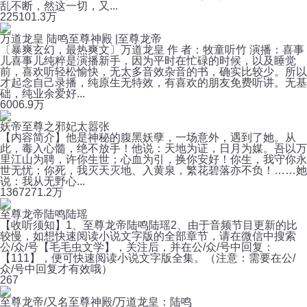
乱不断，然这一切，又...
225
101.3万
万道龙皇 陆鸣至尊神殿 |至尊龙帝
〔暴爽玄幻，最热爽文〕万道龙皇 作 者：牧童听竹 演播：喜事
儿喜事儿纯粹是演播新手，因为平时在忙碌的时候，以及睡觉
前，喜欢听轻松愉快，无太多音效杂音的书，确实比较少。所以
才起念自己录播，纯原生无特效，有喜欢的朋友免费听讲。无基
础，纯业余爱好...
600
6.9万
妖帝至尊之邪妃太嚣张
【内容简介】他是神秘的腹黑妖孽，一场意外，遇到了她。从
此，毒入心髓，绝不放手！他说：天地为证，日月为媒。吾以万
里江山为聘，许你生世；心血为引，换你安好！你生，我守你永
世无忧；你死，我灭天灭地、入黄泉，繁花碧落亦不负！……她
说：我从无野心...
1367
271.2万
至尊龙帝陆鸣陆瑶
【收听须知】1、至尊龙帝陆鸣陆瑶2、由于音频节目更新的比
较慢，如想快速阅读小说文字版的全部章节，请在微信中搜索
公/众/号【毛毛虫文学】，关注后，并在公/众/号中回复：
【111】，便可快速阅读小说文字版全集。（注意：需要在公/
众/号中回复才有效哦）
2
67
至尊龙帝/又名至尊神殿/万道龙皇：陆鸣