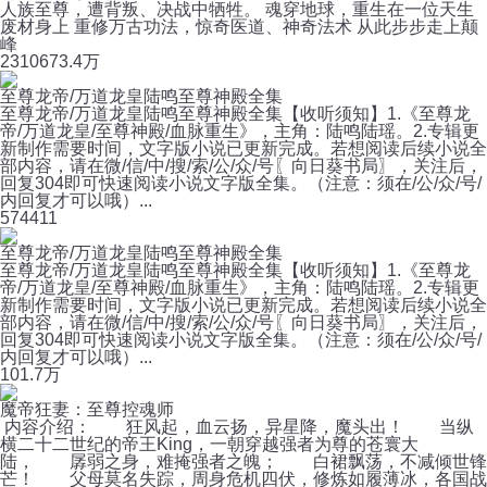
人族至尊，遭背叛、决战中牺牲。 魂穿地球，重生在一位天生
废材身上 重修万古功法，惊奇医道、神奇法术 从此步步走上颠
峰
2310
673.4万
至尊龙帝/万道龙皇陆鸣至尊神殿全集
至尊龙帝/万道龙皇陆鸣至尊神殿全集【收听须知】1.《至尊龙
帝/万道龙皇/至尊神殿/血脉重生》，主角：陆鸣陆瑶。2.专辑更
新制作需要时间，文字版小说已更新完成。若想阅读后续小说全
部内容，请在微/信/中/搜/索/公/众/号〖向日葵书局〗，关注后，
回复304即可快速阅读小说文字版全集。（注意：须在/公/众/号/
内回复才可以哦）...
57
4411
至尊龙帝/万道龙皇陆鸣至尊神殿全集
至尊龙帝/万道龙皇陆鸣至尊神殿全集【收听须知】1.《至尊龙
帝/万道龙皇/至尊神殿/血脉重生》，主角：陆鸣陆瑶。2.专辑更
新制作需要时间，文字版小说已更新完成。若想阅读后续小说全
部内容，请在微/信/中/搜/索/公/众/号〖向日葵书局〗，关注后，
回复304即可快速阅读小说文字版全集。（注意：须在/公/众/号/
内回复才可以哦）...
10
1.7万
魔帝狂妻：至尊控魂师
内容介绍： 狂风起，血云扬，异星降，魔头出！ 当纵
横二十二世纪的帝王King，一朝穿越强者为尊的苍寰大
陆， 孱弱之身，难掩强者之魄； 白裙飘荡，不减倾世锋
芒！ 父母莫名失踪，周身危机四伏，修炼如履薄冰，各国战