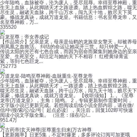
少年陆鸣，血脉被夺，沦为废人，受尽屈辱。幸得至尊神殿，重
生无上血脉，从此脚踏天才之路逆袭。踏上热血辉煌之路，噬无
尽生灵，融诸天血脉，跨千山万水，闯九天十地，败尽天下英
豪。修战龙真诀，成就万道龙皇。书籍信息：书名至尊龙帝，又
名至尊神殿，万...
33
5520
白龙至尊：帝女养成记
【作品简介】父亲是龙，母亲是仙鹤的龙族皇女擎天，却被养母
用凤凰之血救活。 纠结的命运让她花开三世，却只钟爱一人。
传说太阳的光芒有七色合成，而因为宿命而聚集到她身边的至亲
至爱、生死至交，却注定与她的天下不相容！ 红橙黄绿青蓝
紫，等到七色巨龙...
75
2773
万道龙皇-陆鸣至尊神殿-血脉重生-至尊龙帝
少年陆鸣，血脉被夺，沦为废人，受尽屈辱。幸得至尊神殿，重
生无上血脉，从此脚踏天才，一路逆袭，踏上热血辉煌之路。
噬无尽生灵，融诸天血脉，跨千山万水，闯九天十地，败尽天下
英豪，修战龙真诀，成就万道龙皇。 【收听须知】 1.，《至尊
龙帝|万道龙皇》，主角：陆鸣。 2，专辑更新制作需要时间，
文字版小说已更新完成。若想阅读后续小说全部内容，请在微/
信/中/搜/索/公/众/号〖起点必读〗，关注后，回复102即可快速
阅读小说文字版全集。 （注意：须在/公/...
95
1.4万
万古药帝|玄天神尊|至尊重生归来|万古神尊
【更新频率】日更5集，不定时爆更，多多评论订阅可加更哦