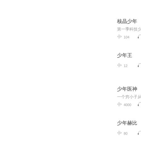
核晶少年
104
少年王
12
少年医神
一个穷小子
4000
少年赫比
80