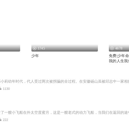
1745
4678
少年
免费|少年
我的人生我
1130
222