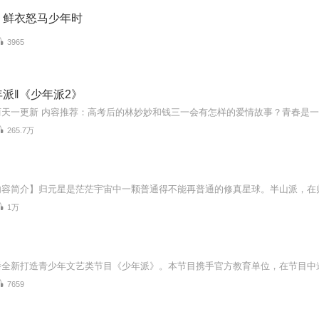
｜鲜衣怒马少年时
3965
派‖《少年派2》
265.7万
1万
7659