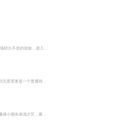
更新时间：两天一更新 内容推荐：高考后的林妙妙和钱三一会有怎样的爱情故事？青春是一场经久不息的逆旅，进入了大学校园的林妙妙如鱼得水，活成了自己渴望的样子。而她的变化也终于让钱三一意识到赤果果的危机感，追妻之路道阻且长！ 作者简介：左达承鸣 漫画编剧 新生代作家 制作录播宫忘川 业余主播
日更一集【内容简介】归元星是茫茫宇宙中一颗普通得不能再普通的修真星球。半山派，在归元星里更是一个普通得不能再普通的修真门派。晚舟，姓晚名舟，是半山派里一个辈分有点高，境界有点低的普通修真者。晚舟修真三百余年，只因嗜酒，修真进境慢得离奇。...
浙江新闻广播全新打造青少年文艺类节目《少年派》。本节目携手官方教育单位，在节目中邀请小朋友表演才艺，展示艺术教育成果。并定期邀请优秀教师参与节目访谈，传播科学的教育理念，提升少儿德育、美育的意识。