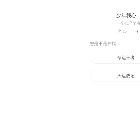
少年我心
一个心理学
15
您是不是在找：
命运王者
天运战记
重生之师来
文运书生
命运与你同