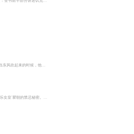
书籍信息：非洲马拉维作家威廉·坎宽巴所著的励志书籍适合谁听：10岁以上的儿童内容重点：全书前半部分讲述饥荒年代的艰苦，后半部分讲述了作者为给村庄通电成功造出风车并一举成名的故事。主播介绍：主播Freya为小朋友们带来励志的故事，希望大家喜欢！更...
【内容简介】二十年前，巴彦疏勒草原上的年轻人阿古拉太曾经产生过一个疯狂的念头——当东风吹起来的时候，他要骑上他的枣红马穆仁去寻找草原的尽头。他想看一看一浪高过一浪的草浪最终涌向了哪里……而今，他那七岁的孩子必力格又踏上了寻找大海的征途，...
农村少年刘君宝，天生道眼，背负《三字经内卷》，却被女鬼夺身、棺椁逼婚，一夜沦为‘娱乐女皇’瞿朝的禁忌秘密。魔都水深，母神复活，好友失踪，祖坟被挖，他一边用五百万买自由，一边以神相之血换红颜。可当孙冉另投他人怀抱，他吞尽生命之膏，冷笑：‘...