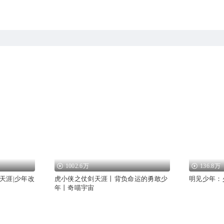
1002.6万
136.8万
天涯|少年改
虎小侠之仗剑天涯丨背负命运的勇敢少
明见少年：
年丨奇喵宇宙