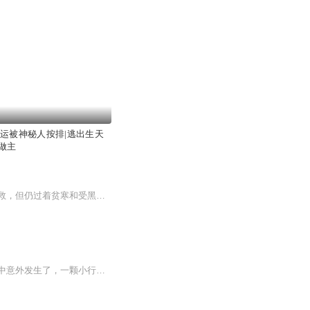
命运被神秘人按排|逃出生天
做主
故事描写了邱小莉幼年时代，代人受过两次被拐骗的全过程。在安徽砀山虽被邱志中一家相救，但仍过着贫寒和受黑恶小人物凌辱的生活。为了自己的理。想，她不屈地与自己的命运抗争。成人后她独自返乡寻找生母，在寻母中结识了同在一起寻找奶娘的张思群，他们...
我和爱玛租赁了一艘小飞船在外太空度蜜月，这是一艘老式的动力飞船，当我们在返回的途中意外发生了，一颗小行星马上就要撞击地球了....