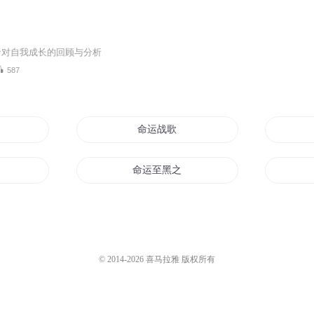
者对自我成长的回顾与分析
587
命运战歌
命运至黑之夜
运转
运战之神说
我的命运由我不由天
© 2014-
2026
喜马拉雅 版权所有
行
超越命运