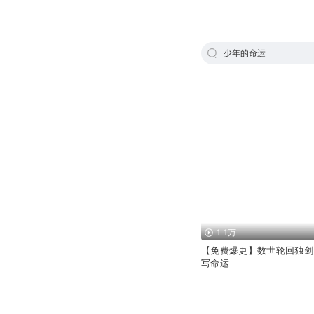
少年的命运
1.1万
【免费爆更】数世轮回独剑
写命运