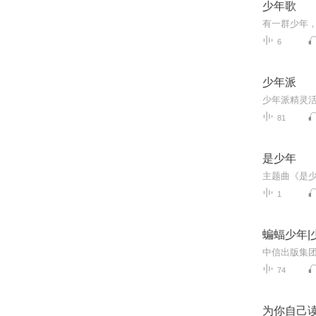
少年歌
有一群少年
6
少年派
81
是少年
1
蝙蝠少年|
74
为你自己