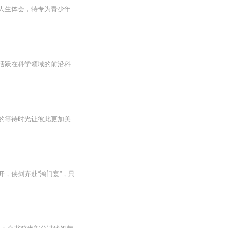
肖卫，国内著名心理励志图书作家，出版有多部畅销书。缘于作者因读书而改变命运的深刻人生体会，特专为青少年朋友创作本书，希望为广大青少年、家长和老师在对待“为谁读书”的问题上指明方向。畅销500000册，一本改变青少年人生命运的经典之作，持续14年...
国际化专业少儿创作团队创作，包括中国，美国，德国等国家的科学作家，著名图书作者，活跃在科学领域的前沿科学家、研究者。包含内容丰富，人，身体，宇宙，海洋，医学，创造，动物，植物等等。与众不同的内容等您们来听！
男主是理科天才，拥有远大抱负，为了她出国深造，女主是文科天才，静心等待男主，七年的等待时光让彼此更加美好！
飒飒风雨，江湖烟云，大宋江湖藏杀机，将门少年逢凶险，千百剑客出山林，桃源现，秘境开，侠剑齐赴“鸿门宴”，只为争得正道留人间。众侠铺下条条路，向前还需少年游。