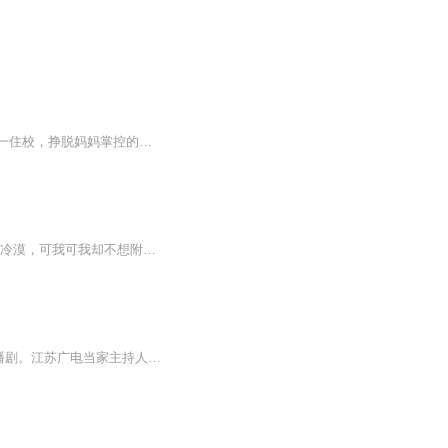
少年派精灵活泼的少女林妙妙中考超常发挥，意外考入重点高中，妈妈王胜男扬眉吐气。高一住校，挣脱妈妈掌控的林妙妙如鱼得水，结交了三个好友，校花邓小琪、学霸钱三一和江天昊，成为校园广播站主播，俨然“人生赢家”。学神如云，林妙秒成绩惨遭碾压，面...
主题曲《是少年》由本剧导演张文爽亲自作词，曾吴秋杰作曲并演唱。“大人们都说，要保持冷漠，可我可我却不想附和”，不想长大的少年，面对世界不公依旧想要保持最初模样的愿望，在曾吴秋杰的演绎下励志而温暖。讲述了作家与笔下角色的羁绊，为共同梦想努力的热血少年。...
中信出版集团原创IP，非星凡&荟声巨制打造，幻想大王杨鹏奇幻新作《蝙蝠少年》系列广播剧。江苏广电当家主持人新媛倾情献声给大家带来不一样的广播剧体验