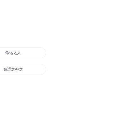
命运之人
命运之神之下神界
最强运动员
命运之少
命运修仙者