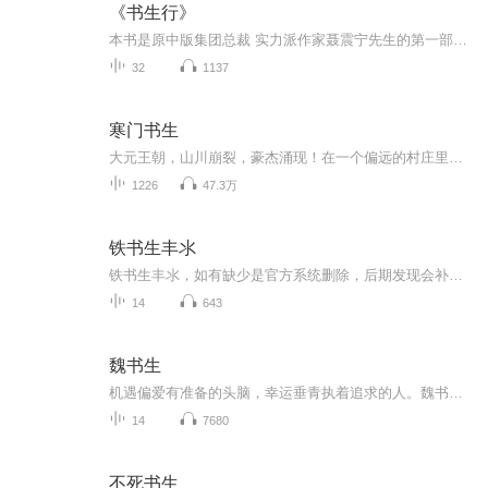
《书生行》
本书是原中版集团总裁 实力派作家聂震宁先生的第一部长篇小说 讲述了青年教师秦子岩和舒甄好在特殊年代坚守教育理想的故事 被誉为一部新中国的教育心史 丰富了文学题材类型 是一首用心 用情写就的教育的赞美诗
32
1137
寒门书生
大元王朝，山川崩裂，豪杰涌现！在一个偏远的村庄里，有一位名叫宁天的贫穷书生，手持稀粥，从千峰万壑中踏出，身后聚集着众多人群，似要将世界化为一盘棋，横扫乾坤！
1226
47.3万
铁书生丰氺
铁书生丰氺，如有缺少是官方系统删除，后期发现会补上，记得收藏关注
14
643
魏书生
机遇偏爱有准备的头脑，幸运垂青执着追求的人。魏书生选择了教育，历史选择了魏书生，中国终于有幸出现了具有哲学家头脑，改革家气魄和未来学家眼光的一代教育家。魏书生勤于思考，敢于改革，一步一脚印，魏书生善于总结，勇于创新，一步一重天，他的经验经过反复实践，已升华为一种技巧，一种艺术，一种境界。这套书即是对他这种技巧和艺术的进行汇总和分类赏析的一朵奇葩。中国教育需要更多有准备的头脑，中华民族更需要更多执着追求的人时代呼唤，更多的为书生式教育工作者。
14
7680
不死书生