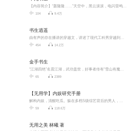
【内容简介】“轰隆隆……”天空中，黑云滚滚，电闪雷鸣声大作。唐年摊开手掌，浓郁黑光绽放。一书浮现，渐渐凝实，于掌心黑光中缓缓旋转。“刷！”将那书往高空一抛，唐年大喝一声：“城来！”“轰！”刹那间，地动山摇，一座城池垂天而下，降临荒野大地...
104
9.4万
书生逍遥
由有声的存在播讲的穿越文，讲述了现代工科男穿越到了古代，利用现代知识在古代混的风生水起，做起了盗贼，拥有了娇妻美妾以及……
454
14.2万
金手书生
“江湖四绝”名震江湖，武功盖世，好事者传有“雪山有魔女、南海有书生、江心有毒妇、地下有妖魂”等口诀。他们分别是“碧目魔女”淳于琬、“金手书生”司空奇、“江心毒妇”欧阳美及“九幽妖魂”宇文悲四人。“金手书生”司空奇身怀绝艺，巧遇“碧目魔女...
65
2389
【无用学】内娱研究手册
解构内娱，清醒吃瓜。躲在多档S级综艺背后的男人，王者荣耀三分之地项目指导和你一起打开一本内娱研究手册。这里有吃瓜一线：王一博一年能赚多少钱？为什么是刘畊宏能吃到居家的红利？更有专业的解读：乐华上市后哥哥们可以财富自由吗？综艺背调翻车怎么办...
59
118.6万
无用之美 林曦 著