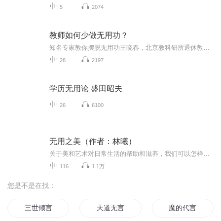
5
2074
教师如何少做无用功？
知名专家教你摆脱无用功王晓春，北京教科研所退休教师，从一线中小学教师中走来，他反对教育中的一切官腔和浮华。他不为名，不图利，真心想为一线班主任分忧解难，也为全国一线班主任的专业成长倾注了大量的心血。个人认为，他是今天中国最接地气的且最理...
28
2197
学历无用论 盛田昭夫
26
6100
无用之美（作者：林曦）
关于美和艺术对日常生活的帮助和滋养，我们可以怎样去看待和体验生命，如何选择它的运行模式从独善其身、需要专注、内省和终身学习的能力，到齐白石先生的艺术与人生之道，以及如何趋近“手忙心闲”的状态；最重要的依然是：身体力行地去做。如：境界的转...
116
1.1万
您是不是在找：
三世倾言
天道无言
魔的代言