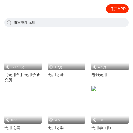
打开APP
谁言书生无用
2716.2万
1.2万
4.6万
【无用学】无用学研
无用之舟
电影无用
究所
822
2057
1040
无用之美
无用之学
无用学大师