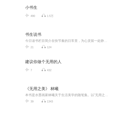
小书生
490
1.5万
书生说书
今日读书栏目简介在快节奏的日常里，为心灵留一处静谧角落。今日读书，与你共赴一场文字之约。无论是经典名著的深邃哲思，还是新锐作品的鲜活洞察，我们都将精选好书、提炼精华，用简短的解读陪你利用碎片时光，感受阅读的力量。让每一天的阅读，成为治愈...
21
124
建议你做个无用的人
7
432
《无用之美》 林曦
本书是水墨画家林曦关于生活美学的随笔集。以“无用之美”为核心理念，将艺术审美融入日常，提供一套可落地的“为生活而艺术”思路，强调“无用”之事对心灵的滋养价值。并分享了从认知到实践的生活美学方法：• 无用之美：打破“有用=功利价值”的认知，...
39
1343