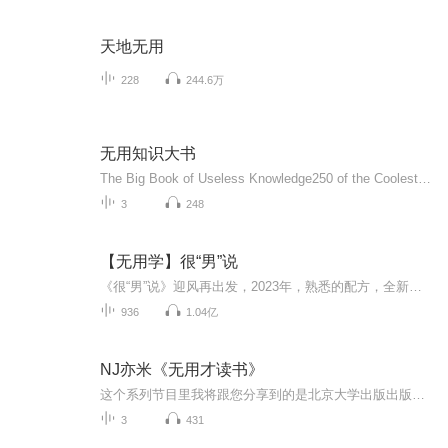
天地无用
228
244.6万
无用知识大书
The Big Book of Useless Knowledge250 of the Coolest, Weirdest, and Most Unbelievable Facts You Won’t Be Taught in SchoolAn encyclopedia of mind-bogglingly random facts that will lodge in your brain and refuse to leave.Heard about the li...
3
248
【无用学】很“男”说
《很“男”说》迎风再出发，2023年，熟悉的配方，全新的听觉体验。译男、张迅、娄一晨、李兵排除万难，再次集结！这次不仅仅有体育界的风云变幻，更有体育带给我们的各种可能性。我们需要体育，就像我们需要空气一样。2023疫情散去，大赛重启。这里有体育...
936
1.04亿
NJ亦米《无用才读书》
这个系列节目里我将跟您分享到的是北京大学出版出版，著名经济学家梁小民所著的《无用才读书》。作为书痴的梁小民，每年读大量的书，每到年底的年度十大书籍推荐更是他与读者的约定节目。 本书是梁小民先生近年为大众媒体写的书评文章合集。通篇围绕读书有什么用，读书的目的是什么，读书有何收益，读哪些书能达到这种目的阐发卓见。作者以为，这些问题搞清楚了，读书才有内在的动力；当读书真正出于自觉而非赶时髦或被逼迫，才有真正的全民读书热。 作者最喜欢的状态是作为无用之人读无用之书，完全从兴趣出发，没有任何目的，把读书作为一种享受，犹如喝一杯茶或品一杯酒。这也正是这本书题目的来由。 配乐: Painless Destiny - Beauty Painless Destiny - In The Silent Night I Hear You Cry
3
431