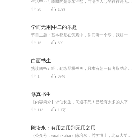
生活中不可或缺的是柴米油盐，而濡养人心的往往是无用之美
28
1899
学而无用|中二的乐趣
节目主题：基本都是在旁观中，你们听一个乐，我讲一个故事。看心情不定期更新，尽量做到有生之年吧。
15
590
白面书生
熟读四书五经，勤练琴棋书画，只求有朝一日考取功名为国分忧为民请命；满腹经纶，锦口绣心，达则兼济天下，穷则独善其身，是谓读书人。远离朝堂的那一方天地月明风清宜修身养性，却装不下天下太平的抱负，凡尘市井抚慰人心，却易辜负年华，进难，退亦难。读书人背负着圣贤道德、眷恋着良辰美景，苦苦的追求着两者的和谐和完美，在历史的长河留下无数令人或惋惜或动容的故事，实力歌手贺一航最新发布的古风单曲《白面书生》正是根植于书生群体这一特质，用诗般的旋律和语言，描绘了书生这一人物形象，生动具体真实，听...
1
8746
修真书生
【内容简介】求仙长生，问道不死！已经有太多的人平凡走上这条路，注定会平庸一生。踏入修真界的罗宁，心中明悟：他们的行为循规蹈矩，经历大同小异，永远不可能问鼎巅峰！我须走一条不寻常的路。【作者/主播】作者：春秋血主播：聚之音【购买须知】1、本...
112
1.7万
陈培永：有用之用到无用之用
（公众号：wuzhikuhai）陈培永，哲学博士，北京大学马克思主义学院研究员、博士生导师。马克思主义理论研究和建设工程首席专家，广东省特支计划"青年文化英才"。曾任广东省委党校“青年岭南学者”，哲学教研部副主任、教授。