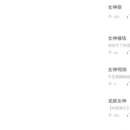
女神探
422
女神修练
64
女神驾倒
不定期顾铭给你
3
龙姬女神
291