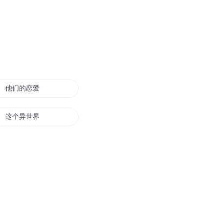
他们的恋爱问题
这个异世界大有问题
最强问题儿
她们的系统有问题
我的异能大有问题