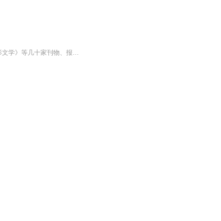
本书收录了作家二十七年来发表在《人民文学》、《小说》、《小说月报》(原创版)、《电影文学》等几十家刊物、报纸上的优秀中篇小说八部。小说通过马莲花千里跋涉的足迹，向我们展示了一幅优美的千里河西风情画卷。苍凉的戈壁让人慨叹，恶霸地主高深的宅院...