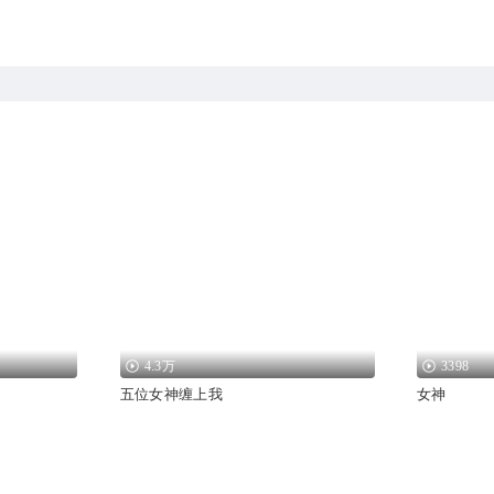
4.3万
3398
五位女神缠上我
女神