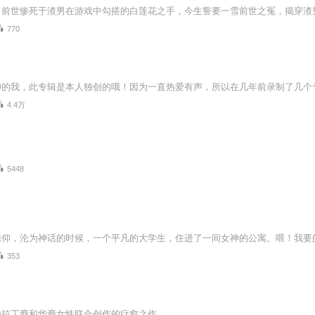
770
4.4万
5448
353
由拉丁裔和华裔女性联合创作的疗愈之作。