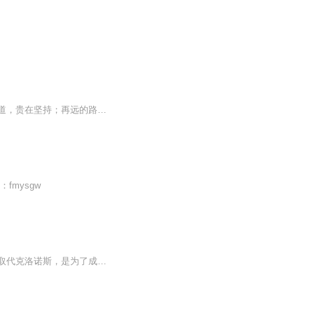
你吃不了的苦，有人能吃；你起不来的早，有人能起；你选择继续差，没人等你……成功之道，贵在坚持；再远的路走着走着，也就进了；再高的山爬着爬着，也就矮了；再难的事做着做着，也就顺了；重复的能量，不是相加，而是相乘；水滴石穿，不是水的力量，而...
fmysgw
【内容简介】推龙推蛇，推数千亿高温的太阳。推翻宙斯，是为了完成宙斯没完成的渣事。取代克洛诺斯，是为了成为比克洛诺斯更霸道的支配者。身在黑暗，向往光明。蓦然回首，我已非我。【作者/主播简介】作者：旧神克图格亚，网络小说作家。主播：阿冉，声音...