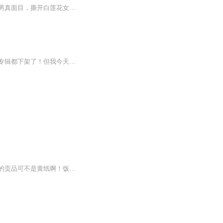
【内容简介】前世惨死于渣男在游戏中勾搭的白莲花之手，今生誓要一雪前世之冤，揭穿渣男真面目，撕开白莲花女神之假面。 游戏小白又如何，撞个大神当师傅，报仇游戏戏美男，且看咱拍飞一个个自以为是的伪女神，与真大神并肩立顶峰。【作者/主播简介】...
天生能量女神的我，此专辑是本人独创的哦！因为一直热爱有声，所以在几年前录制了几个专辑都下架了！但我今天依然重新来此！把满满能量带给大家哦！哈哈……一个人的能量太重要了！能量分：满分为750分，500分以上的能量分就是卓越的人生了！所以一个人要...
当神明失去信仰，沦为神话的时候，一个平凡的大学生，住进了一间女神的公寓。喂！我要的贡品可不是黄纸啊！饭啊，是饭啊！身为火焰女神，整天叫着要饭什么的，真的好嘛？啊咧，今天为什么会下雨呢？天气预报明明说今天是晴天的啊！作为水神的你，先擦干住自己的眼泪啊！boom!你不要随便碰电器啊，不知道你是带电的么...