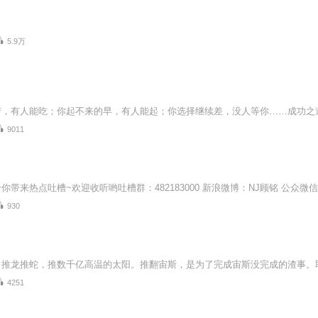
5.9万
9011
带来热点吐槽~欢迎收听哟吐槽群：482183000 新浪微博：NJ顾铭 公众微信：
930
4251