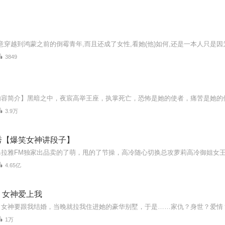
3849
3.9万
秀【爆笑女神讲段子】
4.65亿
：女神爱上我
1万