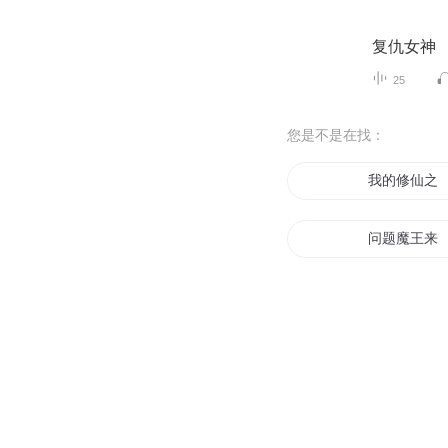
复仇女神
25
您是不是在找：
我的修仙之
问题魔王来
我的成长物
问题大仙
我的系统很