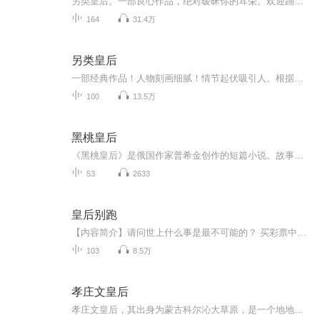
另类皇后。一部良心作品，绝对暧昧你的耳朵。欢迎踊跃点评评论，多多点赞啊。感谢您的支持和厚爱。一部良心作品，绝对暧昧你的耳朵。欢迎踊跃点评评论，多多点赞啊。感谢您的支持和厚爱。一部良心作品，绝对暧昧你的耳朵。欢迎踊跃点评评论，多多点赞啊。感谢您的支持和厚爱。一部良心作品，绝对暧昧你的耳朵。欢迎踊跃点评评论，多多点赞啊。感谢您的支持和厚爱。一部良心作品，绝对暧昧你的耳朵。欢迎踊跃点评评论，多多点赞啊。感谢您的支持和厚爱。
164
31.4万
另类皇后
一部经典作品！人物刻画细腻！情节起伏吸引人。根据听众的喜好而精选，声音清晰，感染力强。感情色彩浓厚。。就是对我们的最大支持和厚爱。每天加班很辛苦，您就动动手指支持一下吧！一部经典作品！人物刻画细腻！情节起伏吸引人。根据听众的喜好而精选，声音清晰，感染力强。感情色彩浓厚。。就是对我们的最大支持和厚爱。每天加班很辛苦，您就动动手指支持一下吧！一部经典作品！人物刻画细腻！情节起伏吸引人。根据听众的喜好而精选，声音清晰，感染力强。感情色彩浓厚。。就是对我们的最大支持和厚爱。每天加班很...
100
13.5万
黑桃皇后
《黑桃皇后》是俄国作家普希金创作的短篇小说。故事发生在18世纪末的彼得堡。出身贫寒的青年军官格尔曼爱上了上流社会的丽莎小姐，但由于他们的阶级地位不同。他无法娶贵族小姐为妻。格尔曼偶然了解到丽莎小姐的祖母伯爵夫人有赌博致胜的三张王牌，他妄想探出其中的奥妙，以求赌博发财。其实，这三张王牌不过是一种谣传，格尔曼致富心切，千方百计，费尽心机，不仅杀死了丽莎的祖母——伯爵夫人，还使得知真相后的丽莎小姐也深感爱情的破灭而自杀，格尔曼本人也因在赌场上输了个精光，在绝望和悔恨中拔刀结束了自己的生命。
53
2633
皇后别跑
【内容简介】请问世上什么事是最不可能的？ 买彩票中奖500万元？豪门公子对你青眼有加？出门路遇外加灾难穿越？ 如果是你，你会选哪个？ 如果你选一，对不起你out了。 如果你选二，对不起你已经out了。 如果你选三，对不起你还是out了。 那么问世上最不可...
103
8.5万
孝庄文皇后
孝庄文皇后，其出身为蒙古科尔沁大草原，是一个地地道道的蒙古族女人，她的父亲为蒙古贝勒，“达尔罕王”寨桑，在其12岁的时候就嫁给了努尔哈赤之子爱新觉罗皇太极，在婚后15年后，才生下了皇子福临，（福临是孝庄的第4个孩子，前三个都是女孩，分别是固伦...