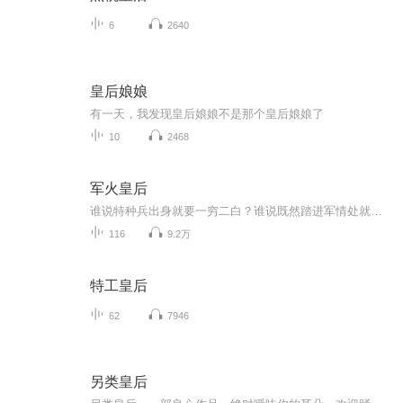
6
2640
皇后娘娘
有一天，我发现皇后娘娘不是那个皇后娘娘了
10
2468
军火皇后
谁说特种兵出身就要一穷二白？谁说既然踏进军情处就要视钱财如粪土？谁说 活该出生入死、顶风冒雨、在必要的时候二百五的献出小命？拜托，大家都是人，你图权我图利，有燕窝鱼翅谁还爱吃白菜豆腐？绑我的票，缴我的枪，揍我两拳，踢我两脚，我就姑且忍了。锁我的账号，封我的户头，霸占我的欧元美元人民币，你丫的找死！ 你不仁我不义，谁也别跟谁讲江湖道义。可是，可是，这是什么状况？ 李猫儿推开车门，脑袋发窘的看着眼前的千军万马，拉住离自己距离最近、貌似正在被群殴的一只“土鳖”： “那个，请问哪有加油站啊？”“妖孽啊！干掉她！” 大刀长矛弓箭投石机，李猫儿抓着机关枪狂吼：“丫的你们太没有礼貌了！就这装备还想绑我票？” 一把将“土鳖”扔进驾驶室，现代超强军火专家站在军用装甲车上威风凛凛的狂轰滥炸。可是，可是，这车怎么跟磕了药一样？ 掉下悬崖的最后一刻，李猫儿悲愤的仰天长吼：“我XX你个XX，会不会开车啊？”【李铮】——她还活着吗？——活着。——她受伤了吗？——没有。——她哭了吗？——没有。——那是怎么了？——她很伤心，并且恨你入骨。——哦，那不要紧。【夏诸婴】——不要再废话了，她掉了一根毛我都要你来负责，你最好向上天祈祷，希望她不要有个发烧伤风流鼻涕的毛病，不然你就带着你的二十三房妻妾一起去上吊吧。——你他妈的就知道跟我装蒜，他放个屁都是香的，我就算立刻在你面前切腹上吊你都觉得我像个二百五。不答应？没关系，反正我也习惯了。也许你不相信，其实我自己也不相信，但是事实就是这个德行，我喜欢你，我他妈的竟然喜欢你？妈的，你不就是仗着这一点。——我知道，你从不肯正眼看我，哪怕我为你死了，在你心里也不过是个没有名字的人。【晏狄】——这片天下，是我晏狄亲手建立起来的，就算要毁灭，也该由我亲手来毁灭。你？你不够资格。——这就是我的爱，我不管你叫它是牢笼还是枷锁，总之你这辈子都别想挣脱。无论天堂还是地狱，我要你与我同在。【晏鸽】——爱这个字，永远与我遥不可及，从出生的那一刻起，我就已经丧失了这个权利。沧海沉浮，关山迟暮，无论岁月怎样流逝，你的记忆里没有晏鸽，你的睡梦中没有晏鸽，你的回眸处也没有晏鸽。那就让后世的史册里，记住晏鸽一笔，记住只要有你在的时候，总有一个叫晏鸽的人。——我爱你，我也爱你。可是这句话，我没有告诉你。【宁卿】——我会保护你，只要我一息尚存。【苏秀行】——我活着，你活着，我死，你也要活着。【商水袖】——我想知道他在哪，我不会靠近他，只想远远的看着。——上穷碧落下黄泉，你站住，且等等我。
116
9.2万
特工皇后
62
7946
另类皇后