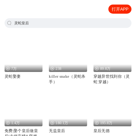
打开APP
灵蛇皇后
7万
238
89.8万
灵蛇娶妻
killer snake（灵蛇杀
穿越异世找到你（灵
手）
蛇 穿越）
1.4万
180.1万
195.8万
免费|娶个皇后做皇
无盐皇后
皇后无德