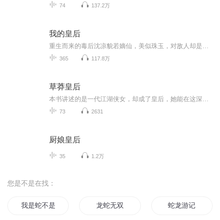
74
137.2万
我的皇后
重生而来的毒后沈凉貌若嫡仙，美似珠玉，对敌人却是狠辣无比，拥有煞星祸胎之名。幼年即克死全家的清平王裴元冽俊美无疆，纨绔不羁，却掌十万铁甲卫，冷血无情。一个煞星祸胎，一个天命孤星，谁克谁怕是只有天知道。恭喜王爷，王妃是喜脉已经快两个月了。...
365
117.8万
草莽皇后
本书讲述的是一代江湖侠女，却成了皇后，她能在这深宫高墙里得到属于自己的爱情吗？要知道她其实并不稀罕做皇后，只想象鸟儿一样，翱翔天空。
73
2631
厨娘皇后
35
1.2万
您是不是在找：
我是蛇不是妖
龙蛇无双
蛇龙游记