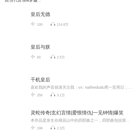
后|古代言情&穿越&
皇后
皇后无德
100
114.8万
皇后与朕
60
2.5万
千机皇后
喜欢我的声音就请关注我：vx: naifendudu周一至周日，天天有更新哦！你们的支持将是我无穷的动力。为报母仇，虞聆音易容入宫，只为颠覆大诺朝政局，却失陷在皇帝萧洛隽的倾情之爱中。他以江山为诺，邀她共享山河，她却留下一卷罪己书，抛夫弃子，人去楼空。重返宫闱，她被迫为婢，尊严尽丧，却仍以温情为刃，将他刺得遍体鳞伤。帝后间的厮杀波及整个大诺，他说：“严惩乱党，于乱市中斩首示众，你可会怪朕？”她说：“哪怕我成了孤魂野鬼，也不愿意入你的梦中。”江山锦绣，皇图霸...
256
3.1万
灵蛇传奇|玄幻言情|爱恨情仇|一见钟情|爆笑
本作品是发生在桃花山中的四部曲之一，四部曲包括第一部曲《桃花山中话聊斋》上卷《灵狐弧传奇》下卷《灵蛇传奇》第二部曲《抗日侠姑一翠华姑娘》第三部曲《豆腐西施杨二嫂》第四部曲《春花姑娘》作者：麦地醇播音：三天
198
2.3万