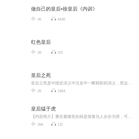
做自己的皇后•徐皇后《内训》
45
6430
红色皇后
20
3万
皇后之死
皇后之死是中国史演义中汉史中一断精彩的演义，里边有钩弋夫人，李夫人，许平君，霍成君，冯媛，赵飞燕，等为首的各位皇后演义，敬请期待
20
1954
皇后猛于虎
【内容简介】重生最惬意的就是报复仇人步步为营，可她重生成了自己的仇人。退而求其次，起码要混的风生水起，活色生香。但她冤鬼缠身，一路衰到底。谢玖怒而掀桌：老虎不发威，拿姐当病猫呢！掀风雨，弄朝局，霸黄桑，冠后宫，没什么是姐不敢做的！【作者/...
356
1万