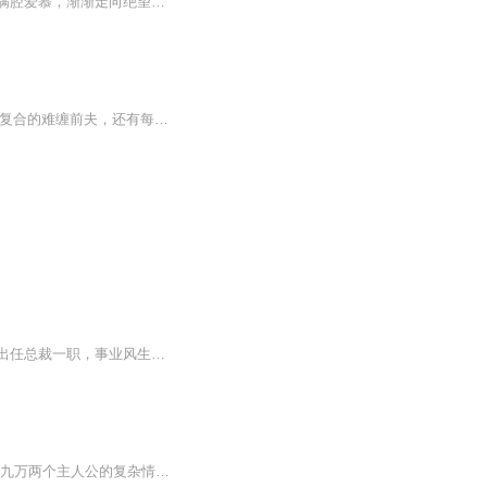
【作品简介】医院深夜值班，却碰到丈夫带小三来孕检】宋清月已记不清她是怎么从沈屹琛满腔爱慕，渐渐走向绝望的深渊的。她只记得，自从她跟沈屹琛结婚后，她就是一个人。一个人吃饭，一个人睡觉，一个人做产检。就连后来流产的时候，也是只有她一个人。宋...
爽文 狗血 轻松 先婚后爱【主角：冷爵枭/林语嫣】一边是要挟她的总裁上司，一边是满心求复合的难缠前夫，还有每次碰到她一身狼狈的高富帅，究竟谁才是她此生的良人……初夏，晚上十点，S市的某五星级酒店。如果想阅读文字完整版小说，请到威/信/搜一搜中搜索工//种/浩【八二阅读】关注并回复数字：【42】，就可以阅读全文【注意一定要关注工/种/浩，在工/种/浩里回复才有用】一个女人手指间夹着根味很冲的男式香烟，微微颤抖的指尖显出她的情绪很不稳。塞在耳中的窃听器，就像一把无情的电钻，钻得她耳朵刺痛。耳朵里传来一堆男女的对话声。男人：“她明天要去B市出差，明晚你可以来过夜。”女人：“毅然，我很好奇，林语嫣当年可是我们学校有名的校花……”接下来的内容，林语嫣已经听不下去了。她拿下耳塞，眼神空洞地盯着地板。
三十出头的单身女人，漂亮，没有婚史，没有孩子；秦氏最小的女儿，在集团最危难的时候出任总裁一职，事业风生水起！作为她的干弟弟九万对她的那份爱。。。是的！在时光深处他会一直等着她~作者：小轩窗演播：洋妖精 好好生活 那家小格格 及有声绘色剧社众C...
简介： 《我在时光深处等你》是一部描绘现代都市情感与职场挑战的小说。故事围绕秦思和九万两个主人公的复杂情感纠葛展开，揭示了他们在商业斗争和个人情感中的起落与成长。秦思，一位在商界中赫赫有名的女强人，却在情感世界里历经坎坷。她以冷静和果断著...