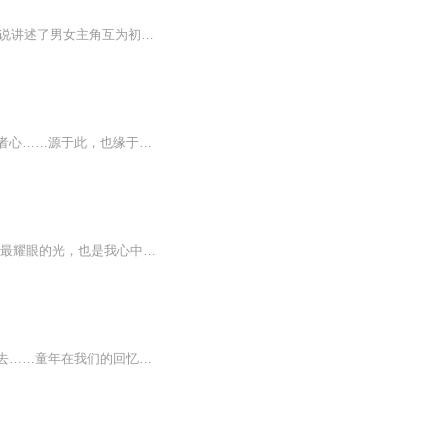
《我在时光深处等你》是一本言情小说，作者是心裳，2012年由中国华侨出版社出版。该小说讲述了男女主角互为初恋，却又十年虐恋的爱情故事。作者心裳，巨蟹女，居北京，深居简出，不切实际的幻想主义者，却过着最现实平淡的生活。希望用温暖的文字陪你一起捡拾被深埋的记忆，然后勇敢寻找幸福并得到幸福。小说简介：他是她等了太久的一个梦， 不到最后，她绝不去触碰那海市蜃楼。 多年前他一句戏言，心念电转间改写了她的人生。 六年后她脱胎换骨，泳池落水主动献吻。这个吻成为了她的生日礼物。她为了他去磨砺...
读张亚凌老师的文字，尤能感受到她敏感多思的女儿心、舐犊情深的慈母心、博大仁爱的师者心……源于此，也缘于此，当如我一般的读者捧读这本《时光深处的柔软》时，并不会叹息伤感于书中那曾疼痛的痕。相反，是岁月里绵绵不绝的爱，让回忆有了温馨，让泪水...
【书籍简介】 高三那年，我遇到了她。阳光洒在她脸庞，时间仿佛都慢了下来。那是青春里最耀眼的光，也是我心中永远无法触及的星光。她如同手心的阳光，温暖却又遥远，是我整个世界的希望。 后来，我们毕业了。 曾经以为的爱情，在现实面前不堪一击。曾经许...
专辑简介：没有回忆的人生不是真实的人生，在回忆里清晰的变得格外清晰，模糊的终将远去……童年在我们的回忆里再次醒来，尤其当我们看着另一个自己重复成长时，既欣羡他因无知而天真快乐，也担忧他即将经历的危险和悲伤。 青春在我们的回忆里再次醒来，尤...