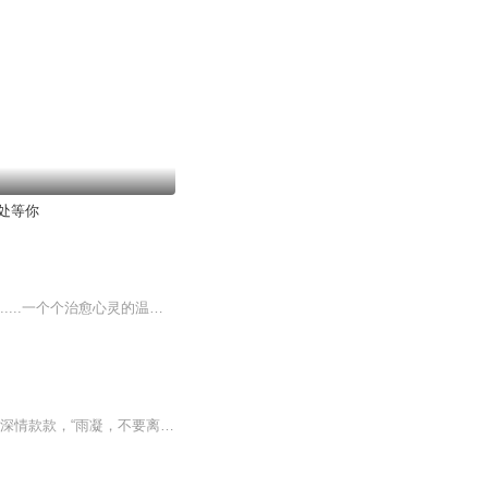
处等你
浓得化不开的绵密，清冽如泉的淡然，在心头涌动。静候、期许、绝望、隐忍、挣扎、原谅......一个个治愈心灵的温暖故事，如同诉说着你我安放在时光深处的片片心事。温馨动人的文字，直击你我内心深处的柔软。最好的年华，最美的时光，邂逅最赤诚的真情。
【内容简介】颜雨凝说，爱错一个人的代价有多大。 身败名裂！家破人亡！然罪魁祸首竟还深情款款，“雨凝，不要离开我。”颜雨凝，“顾铭梵，我这辈子都不可能原谅你。我所能给你、给我自己的仁慈，就是忘记你！”【主播/作者简介】作者：多士喵主播：念萧...