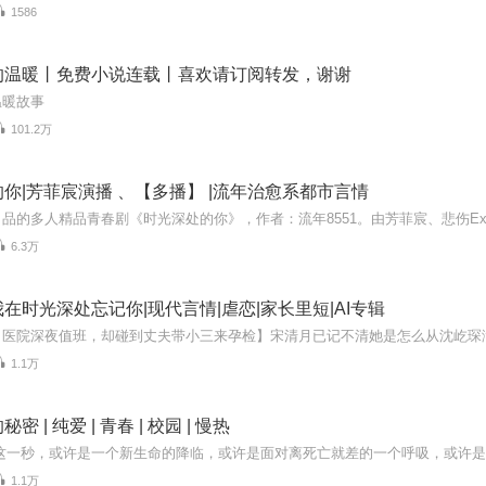
1586
的温暖丨免费小说连载丨喜欢请订阅转发，谢谢
温暖故事
101.2万
你|芳菲宸演播 、【多播】 |流年治愈系都市言情
6.3万
在时光深处忘记你|现代言情|虐恋|家长里短|AI专辑
1.1万
 | 纯爱 | 青春 | 校园 | 慢热
1.1万