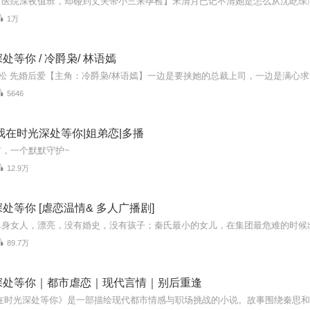
1万
处等你 / 冷爵枭/ 林语嫣
5646
我在时光深处等你|姐弟恋|多播
，一个默默守护~
12.9万
处等你 [虐恋温情& 多人广播剧]
89.7万
深处等你｜都市虐恋｜现代言情｜别后重逢