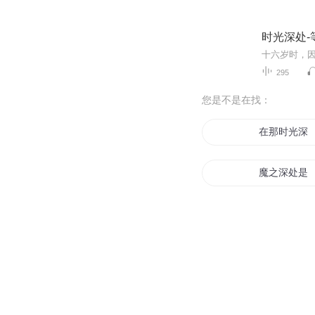
时光深处-等
295
您是不是在找：
在那时光深
魔之深处是
爱你只到最
镜像深处
云深之处说