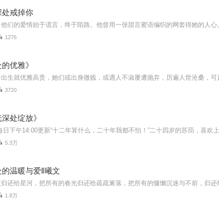
深处戒掉你
1276
处的优雅》
3720
光深处绽放》
5.3万
处的温暖与爱‖曦文
1.8万