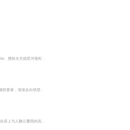
由喜马拉雅出品的多人精品青春剧《时光深处的你》，作者：流年8551。由芳菲宸、悲伤Exile、携秋水共揽星河领衔演播，为你讲述一段在时光缝隙里悄然生长的爱情。那些藏在时光里的秘密、未曾说出口的心意，都将在声音里慢慢铺陈开来。这不仅是一个关于爱情的...
【作品简介】医院深夜值班，却碰到丈夫带小三来孕检】宋清月已记不清她是怎么从沈屹琛满腔爱慕，渐渐走向绝望的深渊的。她只记得，自从她跟沈屹琛结婚后，她就是一个人。一个人吃饭，一个人睡觉，一个人做产检。就连后来流产的时候，也是只有她一个人。宋...
内容简介 在这一秒，或许是一个新生命的降临，或许是面对离死亡就差的一个呼吸，或许是在床上与人翻云覆雨的高潮。而我，对你竟然有了爱的感觉。是在这一秒后也无法消失反而更浓的感情！我努力闭紧双眼，隐忍着不让眼泪流出，可眼角还是湿润。心底的思念如...