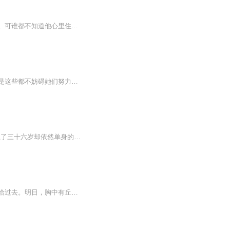
【内容简介】他们的爱情始于谎言，终于陌路。他曾用一张甜言蜜语编织的网套得她的人心。可谁都不知道他心里住着一个恶魔，一抹这辈子都抹不去的朱砂。当鲜血染红双腿，她脸色惨白的爬到他脚边，抓着他的裤腿，苦苦哀求：“厉绍宸，求求你，救救我们的孩子...
她们并不是一出生就优雅高贵，她们或出身微贱，或遇人不淑屡遭抛弃，历遍人世沧桑，可是这些都不妨碍她们努力经营自己，活出最美的样子。这是一本女神炼成手记，也是写给女孩的人生启示录。献给所有不被生活取悦却努力创造美好生活的女子。愿这本书给你力...
作者：落清 每日下午14:00更新“十二年算什么，二十年我都不怕！”二十四岁的苏茼，喜欢上了三十六岁却依然单身的服装公司老板温柏言，义无反顾地要和他在一起。然而他的温柔下是一抹淡淡的疏离，他的心似迷宫，她无法找到入口。她患得患失，期望他的温柔只属于她，他却一再游移不定，看不见她的疼痛和疯癫 一段长达十年的感情形成的刺，来自家庭的阻力……兜兜转转之后，已分处两个城市的他们，能否跨过十二年的差距走到一起？
要把所有的夜归还给星河，把所有的春光归还给疏疏篱落，把所有的慵懒沉迷与不前，归还给过去。明日，胸中有丘壑，立马振山河。