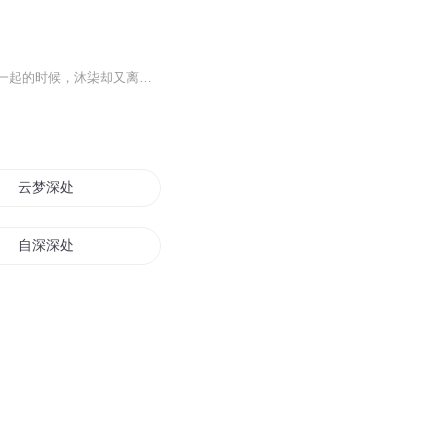
十六岁时，因为沐柒的任性和冲动，和深爱她的毕也南分开了。再见时，以为可以一辈子在一起的时候，沐柒却又离奇失踪了。六年的时间好像真的改变了很多事情，再见时他已经不是原来的他，而她，也早已成为别人的未婚妻。 强行将沐柒栓在身边，可这样，又真...
云梦深处
自深深处
在时光深处
行至路深处
你在星光深处