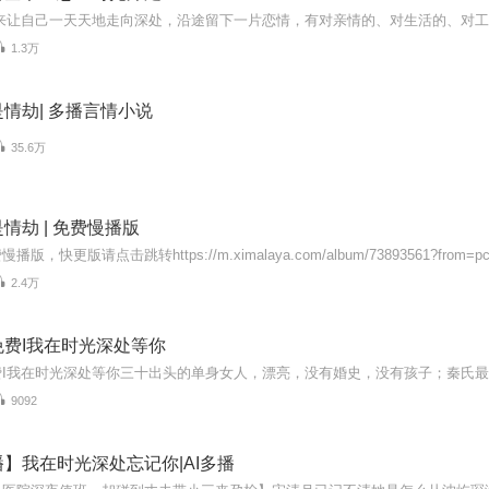
1.3万
情劫| 多播言情小说
35.6万
情劫 | 免费慢播版
2.4万
费I我在时光深处等你
9092
】我在时光深处忘记你|AI多播