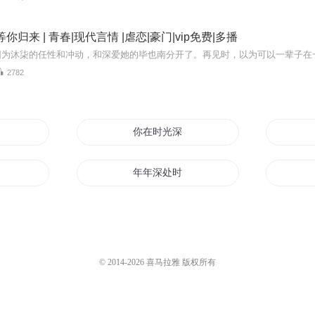
你归来 | 青春|现代言情 |虐恋|豪门|vip免费|多播
2782
处
你在时光深处
仙
年年深处时
深处
只因你在内心深处
百无一处是深情
© 2014-
2026
喜马拉雅 版权所有
爱你
也有情深处