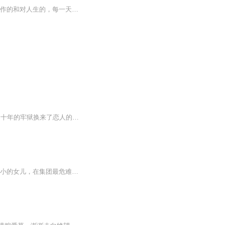
“把时间横过来让自己一天天地走向深处，沿途留下一片恋情，有对亲情的、对生活的、对工作的和对人生的，每一天都过得充实，过得认真，过得快乐”---后窗 《恋上时光深处》一书以语文编辑的视角、用随笔的文学形式叙写了作者在生活、学习、工作中的真实经历，抒发了真情实感。全书根据内容共分七辑：生活百味、情义无价、身在职场、社会万象、人生智慧、修己达人和书影之间。满载情思的文字里流淌着作者对精彩生活的热爱，对美好情意的珍惜，对从事工作的执着，对世间万象的思索。质朴自然的文字中蕴含着一...
此专辑为免费慢播版，快更版请点击跳转https://m.ximalaya.com/album/73893561?from=pc十年的牢狱换来了恋人的背叛，在徐暮云重见天日的那一天看到了这些年自己心心念念的人竟然早已娶妻生子.而他的老婆竟然是当年凶案死者的妹妹，她的好闺蜜，她怎么也忘...
精品多人免费I我在时光深处等你三十出头的单身女人，漂亮，没有婚史，没有孩子；秦氏最小的女儿，在集团最危难的时候出任总裁一职，事业风生水起！作为她的干弟弟九万对她的那份爱。。。是的！在时光深处他会一直等着她~作者：小轩窗，演播洋妖精 好好生活...