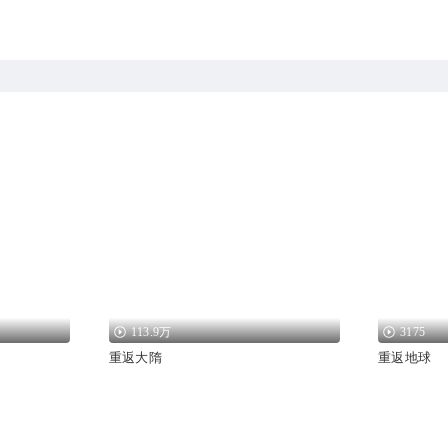
113.9万
3175
重返大隋
重返地球