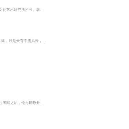
孔祥瑜，国家一级编剧，一九四七年生于上海。江苏省常州市戏剧家协会副主席，原常州市文化艺术研究所所长。著有【孔祥瑜剧作选】、【小品集·十字街头】等作品。这是一个关于人生记忆与苦难，青春韶华的爱情与死亡的故事，数千万当年的知青，都会在这个故事中找到自己的身影。在那遥远的地方，有片水面叫水军湖，我在那儿整整生活了十多年，离开后就再也没有回去过。 ——父亲
他是个蹲在2006年监狱里的国际级恐怖流氓，本来要在监狱里渡过漫长的二十年铁窗生涯，只是天有不测风云，这个‘坏蛋’一不小心被雷击中回到了1928年流氓横行的旧上海。 一不小心他这个‘流氓’登上了施展他‘天赋’的舞台。
【内容简介】当宁叶白发苍苍，沧桑面容，耗尽寿元，亲手将自己埋进古棺。当身躯陷入无尽黑暗之后，他再度睁开双眼却是一梦回到了三百年前。那时候这个大时代还未开启，那时候曾经为他而死的人儿却还依然面容犹存，这对于他而言却是最好的时代。万界破灭，...