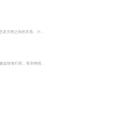
这是新的开始，人们需要找到各种证据，证明小行星撞击确实发生，还要理清小行星撞击与恐龙灭绝之间的关系。小行星撞击是恐龙灭绝的唯一原因，还是各种因素之一？强烈的火山爆发对恐龙灭绝影响如何？为了找出问题的答案，科学家不仅要实地考察，还要用数学...
2010年，成都女画家李微漪在若尔盖草原写生时，偶遇一只奄奄一息的孤狼幼崽。它的父亲被盗猎者打死，母亲殉情自杀，同胞幼崽全部死亡。李微漪心生怜悯，将小狼带回成都家中抚养，取名“格林”。格林在城市中渐渐长大，狼的天性逐渐显露：抓烂沙发、追逐宠...