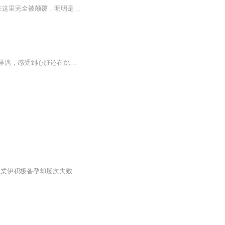
文案： 为了所爱，胡不归，他，移民到了——恐、龙、星、球！（囧） 不仅地球上的常识在这里完全被颠覆，明明是个牙科医生专科却变成了说什么雄性科医生，还得对着一群羞答答的外星恐龙传授金枪不倒大法？ 加上恶鬼婆婆（？）帮他报名的新娘必修课，（打胡：根本就是婚前性教育课好不好！）胡不归一个头两个大，初为人妻（夫）更是既期待又怕受伤害，这时，他的亲亲老公竟又狱（欲）求不满？！
【内容简介】苏阳跳楼的时候其实是很后悔的，索性上天眷顾，她重生了。午夜惊醒，冷汗淋漓，感受到心脏还在跳动的时候，苏阳知道，一切都将不一样了。什么永世承诺，什么爱情友谊。她发誓，这一世她绝不会再做那个自私盲目愚不可及的女人。【作者/主播简介...
一部令整个英国为之落泪的心灵治愈小说 20多个国家千万读者曾含泪推荐 38岁的柔伊积极备孕却屡次失败，身心饱受折磨，与丈夫艾德的婚姻面临崩溃。一个寻常早晨，他们大吵一架，艾德摔门而出，却没想到，这会是他们生命中最后一次对话，艾德在车祸中丧生。柔伊昏迷后醒来，发现自己迭入时空交错的世界，一次次重回过去，重新与艾德相遇相爱，19次重逢，让她一次次确信，他们内心依然彼此深爱。 一切都没有变，但命运似乎又悄然在改变。 柔伊萌生一个大...