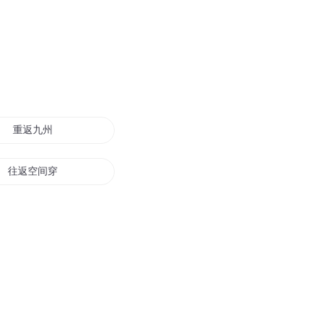
重返九州
往返空间穿越系统
重返太阳系
重返仙路
重返少年