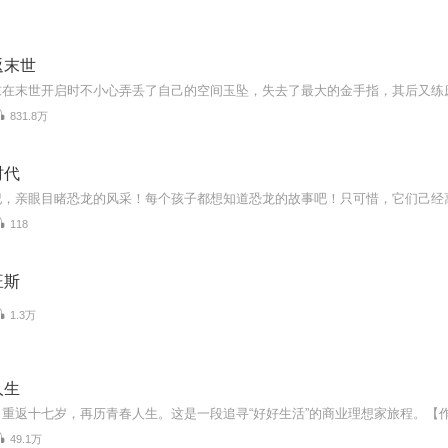
返末世
831.8万
时代
118
旺斯
1.3万
人生
49.1万