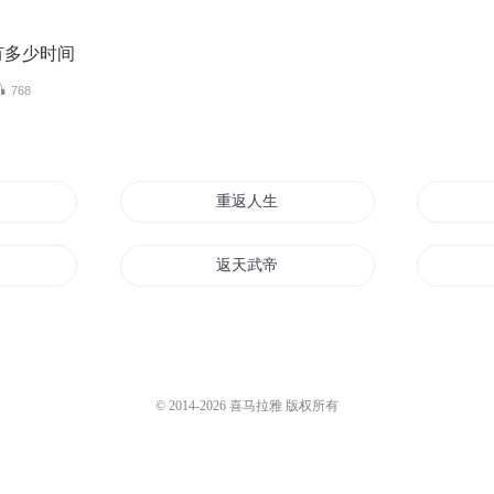
有多少时间
768
重返人生
返道界
返天武帝
代
返古归真
返本成神
© 2014-
2026
喜马拉雅 版权所有
界
重返男神之路