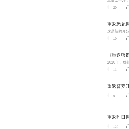
重返太平洋
20
重返恐龙
10
《重返狼
11
重返普罗
9
重返昨日
122