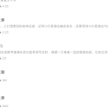
，重返太平洋
4.3万
世界
2.1万
群》
2万
旺斯
563
世界
5050