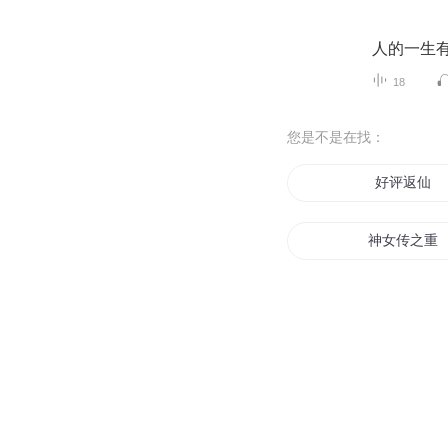
人的一生
18
您是不是在找：
好评返仙
神女传之重
重返学生年
重返九九
重返快穿世