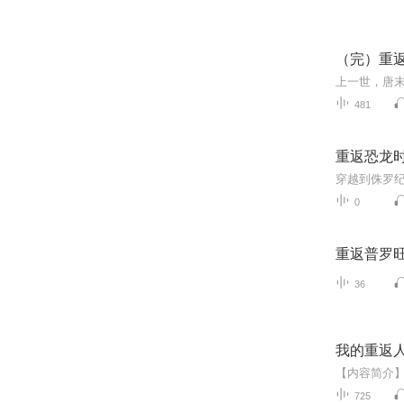
（完）重
481
重返恐龙
0
重返普罗
36
我的重返
725