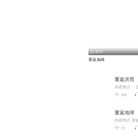
8653
重返巅峰
重返洪荒
300
重返地球
70