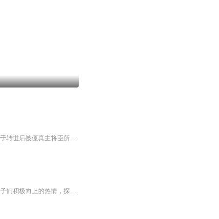
内容简介 玄曦，由于前世犯下大错，命魂被玉皇大帝所取，从此三魂缺一。 玄夜，由于转世后被僵真主将臣所咬，从此身体中诞生了一个新的灵魂－僵魂。 然而在玄曦和玄夜的灵魂空间之内，都存在着一个梦幻空间，通过天梦大法，来帮助二人恢复前世的...
内容简介 穿越时空，遇见美好，不忘初心，把现实与梦想相联系，拓展创新驱动力，带给孩子们积极向上的热情，探秘星空，把科学奥秘简单化，把复杂 的理论通俗化，读与听相结合，事半功倍。