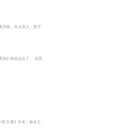
上一世，唐末在末世开启时不小心弄丢了自己的空间玉坠，失去了最大的金手指，其后又练废异能，失去亲人，受尽排挤，生生把一手好牌打的稀烂，最终命丧异兽之口。再次睁开双眼，唐末重生回到了末世开始的前一个礼拜，一切悲剧都还没有发生！她又会如何把握...
穿越到侏罗纪，亲眼目睹恐龙的风采！每个孩子都想知道恐龙的故事吧！只可惜，它们己经离我们彻底远去了。 这里是恐龙的博物馆，各种独具特色的恐龙，与众不同生理和生活习性，为小读者真实地再现了远古时期气象万千的生物图景。有关恐龙的科普知识，能激发小读者的浓厚兴趣，符合儿童的阅读心理。知识内容详实权威，清晰震撼、栩栩如生。恐龙――曾经统治地球长达上千万年的世界王者，正是这本不同凡响的书的主角。 跨越时空，探索充满刺激与神秘的恐龙世界，恐龙迷们不可少的科普手册。 让我们在这个博物馆里，找寻属于它们的传奇。恐龙的身世，将揭开围绕恐龙的重重迷雾。接下来，就让我们一起重返史前恐龙吋代吧！
【内容简介】重返十七岁，再历青春人生。这是一段追寻“好好生活”的商业理想家旅程。【作者/主播】作者：偷名主播：戴蓝帽子的喵【购买须知】1、本作品为付费有声书，前100集为免费试听，购买成功后，即可收听，可下载重复收听。2、版权归原作者所有，严...