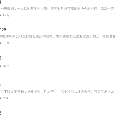
湖
4.7万
28
9.5万
纪
3657
年
22.4万
纪