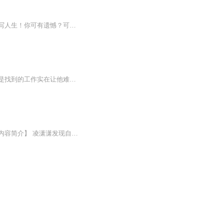
【内容简介】陈学谦为了改变一生中最大的遗憾，一心想着如果能够回到曾经，如果能够改写人生！你可有遗憾？可想回到过去，逆转未来？那些年，你可有错过青梅竹马的总角之交，可有憾恨一生的往事？陈学谦，一个无比渴望弥补遗憾的人重回过去，他能否活出全...
已经大半年，还没有找到了一个像样的活，徐海松淡淡叹了口气，他并不是找不到工作，只是找到的工作实在让他难以接受，每天从早干到晚，又没有节假日的休息，基本上就是除了上班就睡觉了。没日没夜的干活让徐海松很是无奈，身体上的负荷还是能跟上，只是这样一来，他便再也没有自己的空闲时间，而且睡眠严重不足，几个月下来，他终于放弃了那份工作，想找一份稍微舒适点的工作环境。...
【强烈推荐】治愈系，轻松欢快小甜文谁都有青春的初三，平平淡淡却也让人无法忘怀。【内容简介】 凌潇潇发现自己一朝回到了初三那年 那时，她肚子上被医生鄙视的白嫩嫩的小肥肉还在颤颤巍巍的抖动暑假过半，作业还堆在那里一点没写曾经，让她神魂颠倒的...