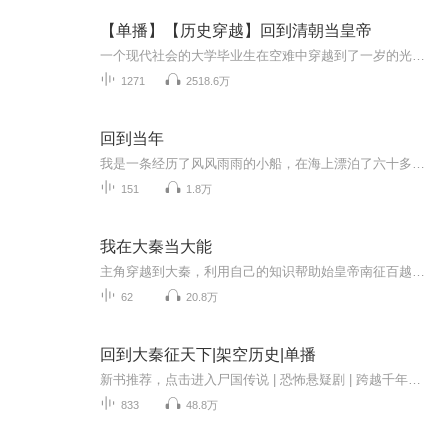
【单播】【历史穿越】回到清朝当皇帝
一个现代社会的大学毕业生在空难中穿越到了一岁的光绪身上，看他如何板倒慈禧夺权、打胜中法之战、平定朝鲜叛乱、消灭日寇…… 他知人善用…… 他运筹帷幄…… 他瞒天过海…… 关绪清把中国的版图从公鸡变成了雄狮,他改变了历史……那么等...
1271
2518.6万
回到当年
我是一条经历了风风雨雨的小船，在海上漂泊了六十多年，现在慢慢驶入港湾了。许许多多的故事，许许多多的回忆，许许多多的人，经常让我夜不能寐，仿佛回到过去，回到当年……有兴趣的朋友，听我给你说一说那些故事，好吗？
151
1.8万
我在大秦当大能
主角穿越到大秦，利用自己的知识帮助始皇帝南征百越，东征扶桑……
62
20.8万
回到大秦征天下|架空历史|单播
新书推荐，点击进入尸国传说 | 恐怖悬疑剧 | 跨越千年的爱恋双生劫|武侠古言|多人剧|各种悬念让你无法猜透内容简介：人常说功高莫过救驾，白宣不仅救了皇上还一直竭尽全力保护皇上。他让皇上从质子变成了太子，再变成王最后成了皇帝。皇帝一直管白宣叫大兄...
833
48.8万