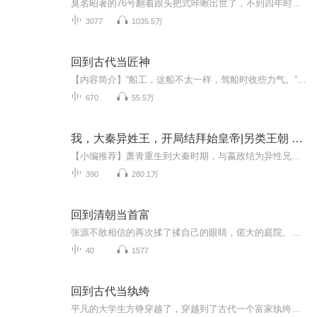
臭名昭著的76号翻着跟头把式咔嚓出世了，不到四年时间，明着干得过明着干，明着干不过暗着干，一度血洗上海滩。他的出现，让76号覆灭于1943你若不相信，请往这边看，当年的76号，实在太阴险。阴险还不算，各个不简单。1941年，他才出现，短短的两年，他是...
3077
1035.5万
回到古代当匠神
【内容简介】“船工，这船不太一样，驾船时收些力气。”船工疑惑的看了刘毅一眼，不明白，虽是点了点头，但还是如往日一般用力将手中的竹篙往江里一撑。诸葛亮在听到刘毅话的时候，面色已经有些变了，还未来的及准备，小舟已经如离弦之箭一般窜了出去，盏...
670
55.5万
我，大秦异姓王，开局结拜始皇帝|另类王朝 豪横大秦
【小编推荐】萧青重生到大秦时期，与嬴政结为异性兄弟，共夺得天下。【简介】【飞卢中文网独家签约作品】少年萧青重生来到大秦时期发现自己成了山贼，觉醒神级打劫系统，第一单就是千古一帝嬴政。【1：选择打劫嬴政，可奖励不老凤血一滴。】【2：选择打劫...
390
280.1万
回到清朝当首富
张源不敢相信的再次揉了揉自己的眼睛，偌大的庭院、壮观的假山，供人纳凉的凉亭，还有种满了各种说不出名字的鲜花的花园。想想之前的惨绝人寰的生活，再看看眼前，啧啧，马上就要飞上枝头当凤凰啦哈哈哈哈哈……美女，美食统统都到碗里来吧哈！
40
1577
回到古代当纨绔
平凡的大学生方铮穿越了，穿越到了古代一个富家纨绔少爷的身上。 他不想改变这个世界，只想好好做他的富家少爷，可人太出色也是种罪过，这个世界正因为他的到来，而悄然改变着。 试看主角如何在不一样的穿越剧情里，展开了一段令人啼笑皆非...