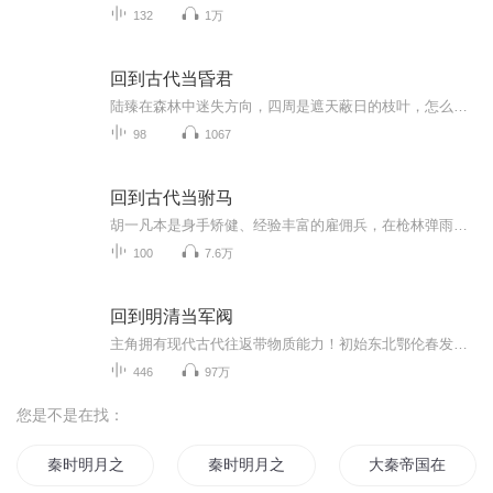
132
1万
回到古代当昏君
陆臻在森林中迷失方向，四周是遮天蔽日的枝叶，怎么也找不到出路。慌乱中，他脚下突然踩空，掉进一个神秘的地洞。在地洞深处，他竟看到了前世的棺材。原来，前世他身为皇上，却一直被母后压制，空有帝王之名，毫无实权，事事都要听从母后的安排，活得压抑...
98
1067
回到古代当驸马
胡一凡本是身手矫健、经验丰富的雇佣兵，在枪林弹雨中摸爬滚打。一次执行任务时，一道神秘的光芒闪过，他竟意外穿越回到古代。刚到古代，胡一凡就卷入一场宫廷危机。皇后被刺客追杀，性命攸关。凭借着在现代练就的敏锐反应和高超武艺，他迅速出手，三两下...
100
7.6万
回到明清当军阀
主角拥有现代古代往返带物质能力！初始东北鄂伦春发育！明清交接，大厦将倾，天下变色，中华民族，走到了一个极其危险的转折点，萧远，无意闯入，成为一名看客，一个本来只想着赚几个小钱的小市民，渐渐震动起了雄心壮志，他要让中华文明免遭铁蹄与蒙昧，在这个全世界最重要的转折时期，得以发扬光大，光耀全球……男人，除了金钱和女人之外，还应该有一种东西叫做梦想。...
446
97万
您是不是在找：
秦时明月之为你倾心
秦时明月之万里长城
大秦帝国在异界