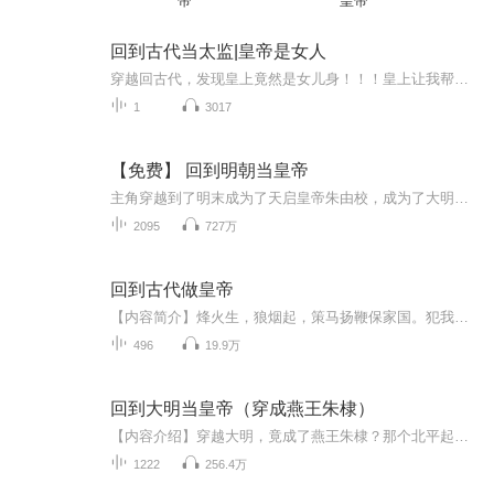
帝
皇帝
回到古代当太监|皇帝是女人
穿越回古代，发现皇上竟然是女儿身！！！皇上让我帮她完成蒙骗皇后的任务，当然还有那些美艳的嫔妃们，嘿嘿嘿。器大活好统统拿下，顺利完成任务！皇上是不是也该给点奖励呐？嘻嘻嘻
1
3017
【免费】 回到明朝当皇帝
主角穿越到了明末成为了天启皇帝朱由校，成为了大明的第15任皇帝。也就是崇祯皇帝朱由检哥哥。这本书很有意思，首先男主并没有像一般的穿越小说那样穿越成崇祯皇帝，而是另辟蹊径，成为了一个在历史上在位时间并不长的皇帝，这个皇帝除了是一名木匠之外，...
2095
727万
回到古代做皇帝
【内容简介】烽火生，狼烟起，策马扬鞭保家国。犯我天威，虽远必诛！造宝船，扬风帆，乘风破浪惊万邦。堂堂中华，四方来贺！文治武功，缺一不可；开疆拓土，千古一帝。这个皇朝，由朕变法中兴，励精图治！朕先种田发展，储粮备军，再和契丹一决雌雄。女真...
496
19.9万
回到大明当皇帝（穿成燕王朱棣）
【内容介绍】穿越大明，竟成了燕王朱棣？那个北平起兵靖难，一路打到南京，击败朱允炆的朱棣？不过，这个燕王似乎早早夭折，与历史上的命运截然不同！重生一世，我要改变，创建前所未有最繁荣之地！让大明之名，响彻全世界！【作者介绍】小酌一小口【主播...
1222
256.4万