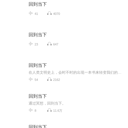
回到当下
41
4070
回到当下
23
647
回到当下
在人类文明史上，会时不时的出现一本书来转变我们的生命，并把我们提升到一个全新觉知层面。《回到当下的旅程》就是这样一部著作。本书的作者以完美的精准度，指导读者沿着觉醒之路前行。这条觉醒之路会把我们从过去的痛苦和限制里解放出来，进入到快乐与无限的当下世界。本书揭示了如何以最简单的方式达到止念、全然临在，并觉醒进入生命实相的方法。对进入当下时刻的指导，其中必不可少的一部分，是作者对我们存在的奥秘所进行的深入探索。他揭示了开悟所隐藏着的关键。他的深刻洞见涵盖了我们要彻底解脱所必须面对的最深层的问题。他所讲述的灵魂旅程，成功的把整个生命带入了宏观视野，并把生命中的各个问题与困难转化成了觉醒的良机。本书最重要的一个部分在于作者对头脑和Ego的本质极其独特的见解。他细致地阐述了Ego对临在的抵抗是觉醒的主要障碍，以及如何以简单、有效的方式来战胜它的抵抗。本书的每一页都揭示了奥秘的一部分，每一页都隐藏着觉醒的钥匙，这本书就是一本回家的地图。
54
2162
回到当下
通过冥想，回到当下。
8
11.6万
回到当下