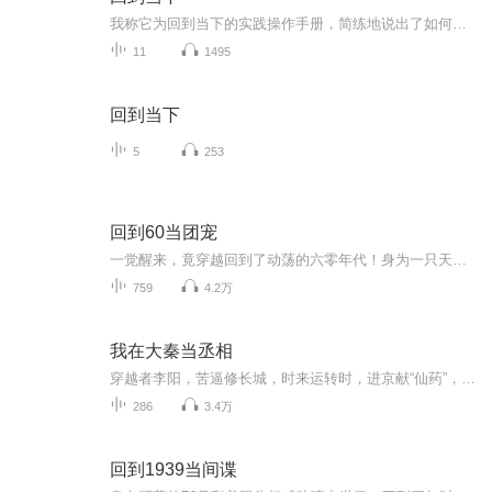
我称它为回到当下的实践操作手册，简练地说出了如何禅坐，如何在日常生活中正念，如何在遇到沮丧、掉举、懒惰与烦躁等情绪时对治，“训练与净化心灵、回到当下”能引导更清明和敏锐的内心，智慧增长，收获快乐，人生的幸福感也会发生微妙而质的变化。原文由周斯夫.葛斯汀著，法园编译群译，善地禅修与朝阳寺倡印。【边听边练】推荐大家每天可早起或晚睡前打坐一次，每一次的时间可视自己情况，保持每天一次的频率，比每一次的时长更重要。在实践中，坚持必能收获到属于你自己的喜悦满满～～<...
11
1495
回到当下
5
253
回到60当团宠
一觉醒来，竟穿越回到了动荡的六零年代！身为一只天真可爱的萌宝，却拥有奶奶那坚不可摧的护卫神力。一句“谁敢动我家孙女，就从我尸体上跨过去”，让所有威胁变成了胆敢挑衅的死敌。在物资匮乏的乱世中，萌宝与奶奶携手，以爆笑与勇气，开启了一段温馨又...
759
4.2万
我在大秦当丞相
穿越者李阳，苦逼修长城，时来运转时，进京献“仙药”，博始皇大悦。官拜中丞相，秦律革新法，教扶苏造纸，搞经济建设，重民生甘甜。看李阳如何利用2000年后的知识，在大秦混的风生水起。
286
3.4万
回到1939当间谍