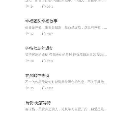
这是一部台湾抒情小品的精选本。小品文，篇幅不大，意蕴丰富，情味隽永，本书共收录台湾作家精品文章100余篇，或写生命，写亲情，写风景，写事物，题材广泛，体态不同，具有十分浓郁的抒情气质。
24
1041
幸福团队幸福故事
生命是体验，生命是创造，生命是绽放，这里有体验，有创造，有绽放，欢迎您进入与这里同频共振。
52
4907
等待候鳥的遷徙
等待候鳥的遷徙 帶我去你的星球 陪你看日出日落 認識你的玫瑰花
20
1239
在黑暗中等待
乙一的作品无论何时都透露着黑色的气息，不关乎其他的，就是安安静静的黑色，就像故事里的满，她看不见这个世界才让她安心，又如故事里的名宏，虽然看得见世界，但他一点都不想看
33
1582
自爱•无需等待
要珍惜，关爱身边的人，先从学习自爱开始，自爱是最好的治疗，不要让自己白白活一场。看穿自己的内心，需要很大的勇气，爱的终点就是自由。也许这里有你想要的答案。不接受自己，怎能爱好自己呢？所以无论发生什么，请先善待自己