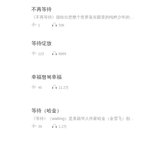
不再等待
《不再等待》描绘出把整个世界装在眼里的纯粹少年的样子。它能为你提供一份坚定的力量，能使你们从中听见最初那个不顾一切也想要奔赴自己理想的生活的自己。愿这首歌像歌名所说的那样，“不再等待”，即刻出发，去那个一直渴望的的浓墨重彩的未来。 ...
1
336
等待绽放
123
8889
幸福행복幸福
45
11.2万
等待（哈金）
《等待》（waiting）是美籍华人作家哈金（金雪飞）创作的长篇小说，首次出版于1999年。《等待》的故事背景设在他的故乡东北，讲述了军医孔林，因为部队一条规定，试图和没有感情基础的妻子离婚，足足等了18年。在漫长的等待后，自己终于能与苦恋的情人结合...
39
1.2万