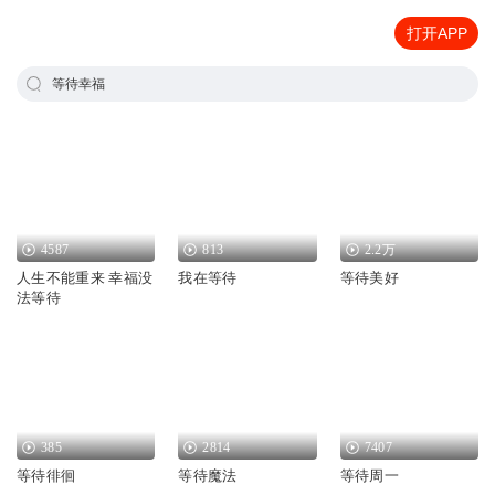
打开APP
等待幸福
4587
813
2.2万
人生不能重来 幸福没
我在等待
等待美好
法等待
385
2814
7407
等待徘徊
等待魔法
等待周一