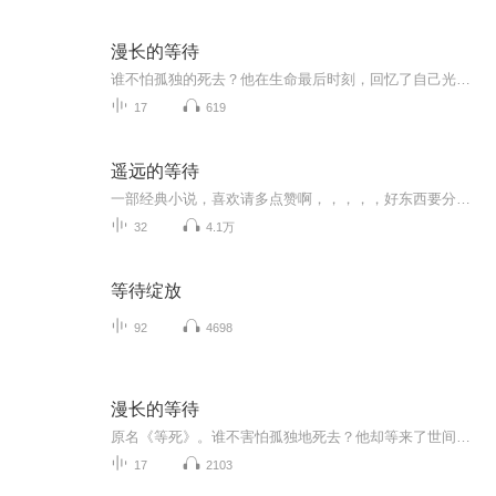
漫长的等待
谁不怕孤独的死去？他在生命最后时刻，回忆了自己光棍孤苦的一生，身边是亲人的假意与算计，他等待的是一个女人对他的真情和温暖。从然这世界，世态炎凉，亲情淡薄，总还有一丝温暖是曾经善意的回赠。“有时候人像牲口一样活着，不是信仰和修为，是心里藏...
17
619
遥远的等待
一部经典小说，喜欢请多点赞啊，，，，，好东西要分享给小伙伴啊，所有专辑完全免费，本小说情节跌宕起伏，内容紧扣发展脉搏。。绝对震撼你的耳膜，，，，还等什么，赶快来吧，记住点赞分享啊，分享点赞。。。。 一部经典小说，喜欢请多点赞啊，，，，，好东西要分享给小伙伴啊，所有专辑完全免费，本小说情节跌宕起伏，内容紧扣发展脉搏。。绝对震撼你的耳膜，，，，还等什么，赶快来吧，记住点赞分享啊，分享点赞。。。。
32
4.1万
等待绽放
92
4698
漫长的等待
原名《等死》。谁不害怕孤独地死去？他却等来了世间最后的温暖！极具震撼力的社会小说，短短七万字将一个寻常老农李大发的将死写成了壮丽诗篇！纵然这世间，人情冷暖，世态炎凉，亲情淡薄……总还有一丝温暖是曾经善意的回赠！他们都希望他痛快地走，只有...
17
2103