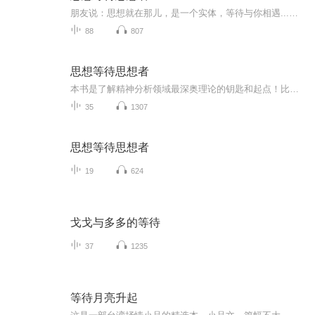
朋友说：思想就在那儿，是一个实体，等待与你相遇...我点头...
88
807
思想等待思想者
本书是了解精神分析领域最深奥理论的钥匙和起点！比昂——精神分析领域自弗洛伊德以来最伟大的思想家、临床家，是将“容器”概念创造性地引入心理治疗的第一人！比昂的著作，是为资深精神分析析治疗师所深爱的必读书，也是精神分析类图书中最畅销的书！比...
35
1307
思想等待思想者
19
624
戈戈与多多的等待
37
1235
等待月亮升起