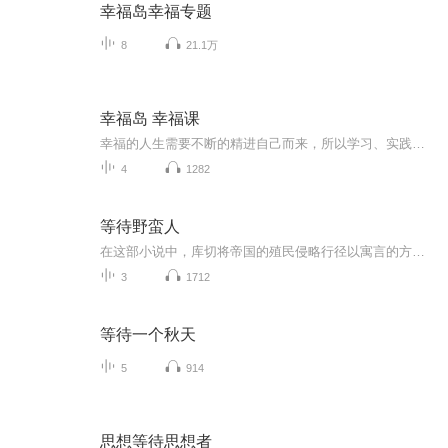
幸福岛幸福专题
8
21.1万
幸福岛 幸福课
幸福的人生需要不断的精进自己而来，所以学习、实践、传播就成为了精进的路径和方法。《生命教育学院》在科学尊重生命能量及规律的前提下，不断探索生命的意义和价值，研究并实践如何让人生更加的幸福快乐。通过全球前沿的心理学理论技术，结合中国传统国学文化，从而开发出本土化的幸福学理念与方法，让幸福岛成为一颗幸福的种子，希望能在华人世界生根、发芽、生长出一颗颗幸福之树，为提升全球华人的幸福生活贡献一份自己的力量，让生命更加美好！在尚致胜导师多年潜心研究和实践的基础上，生...
4
1282
等待野蛮人
在这部小说中，库切将帝国的殖民侵略行径以寓言的方式呈现在读者面前，在流露出其同情弱者、关注人类前途命运、反对殖民暴力和酷刑压迫的同时，也批判了种族殖民战争对生态环境造成的巨大破坏。
3
1712
等待一个秋天
5
914
思想等待思想者