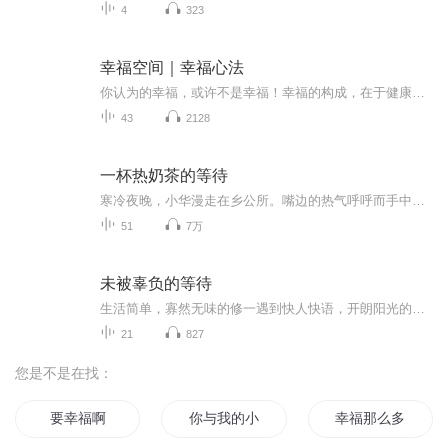
4
323
幸福空间｜幸福心法
你认为的幸福，或许不是幸福！幸福的构成，在于健康的身体、良好的财务状况和富足的精神世界。关注我，从现在开始觉知幸福，为您扫除心魔、拿走担忧、达成心愿，守护幸福、走遍世界、通透生活！
43
2128
一杯热奶茶的等待
寒冷夜晚，小华漫走在乡公所。嘴边的热气呼呼而手中的热奶茶也袅袅，一个驻足，看见了等待天使的忧郁男孩。后来小华得重感冒，她冒著细雨、烧得糊涂时遇上了黄子捷，他不小心害小华撞得满头包，两人不欢而散。几次相遇，小华对阿问跟他所爱的天使感到好奇...
51
7万
未被辜负的等待
生活简单，寡然无味的修一遇到快人快语，开朗阳光的双叶，形成了完美的互补。在相处中两人越走越近，准备结婚，一切看似美好。可是双叶身上毫无征兆出现了各种奇怪的症状。最终双叶陷入长久的昏迷，饱受折磨。修一的不离不弃，始终坚守等待双叶醒来那一天...
21
827
您是不是在找：
要幸福啊
你与我的小幸福
幸福那么多