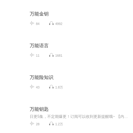
万能金钥
84
4992
万能语言
11
1681
万能险知识
43
1.8万
万能钥匙
日更5集，不定期爆更！订阅可以收到更新提醒哦~ 【内容简介】 《钥匙》（新）一书阐述了生命以及创造性人生的基本原理，而这正是汉泥尔本人所领悟到并付诸实践的。他的学说，主要是关于精神力量的正确引导和恰当利用——而这些，乃是真正的创造力和行...
28
1.2万