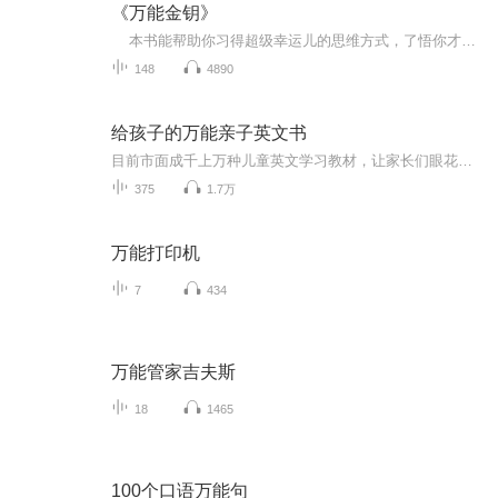
《万能金钥》
本书能帮助你习得超级幸运儿的思维方式，了悟你才是这宇宙真正的创造者，从此改变人生。一周一个心灵力量启动练习，每周，你都朝宇宙真理更近一步......
148
4890
给孩子的万能亲子英文书
目前市面成千上万种儿童英文学习教材，让家长们眼花缭乱、目不暇接、难以抉择。然而自从这样一本由韩国的洪贤珠博士编写的<<美国家庭万用亲子英文>>一面世，立即引起了千万父母的喜爱。 我相信有很多小朋友的家长对这本书已经有所了解或者有书在握。那从...
375
1.7万
万能打印机
7
434
万能管家吉夫斯
18
1465
100个口语万能句