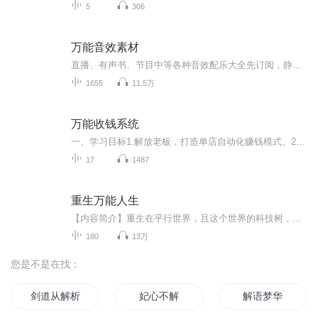
5
306
万能音效素材
直播、有声书、节目中等各种音效配乐大全先订阅，静候更新愿在有声的路上，有帮助到你，一路成长，加油！
1655
11.5万
万能收钱系统
一、学习目标1.解放老板，打造单店自动化赚钱模式。2.建立扩张连锁加盟的单店赚钱运营体系，让持续批量收钱做到可复制。二、课程内容“板块1：超级收钱系统设计”“板块2：自动经营流程设计”“板块3：自发性组织设计”三、适合学习人群1.业绩下滑2.经营混...
17
1487
重生万能人生
【内容简介】重生在平行世界，且这个世界的科技树，和地球发生了一些偏差。网络通讯行业被误解没有市场，那我就用腾讯QQ教你们做人。网络支付理念居然没人提出来，你是在看不起我支付宝吗？全世界都没人研究智能手机？不行，为了能够玩上王者荣耀，这智能...
180
13万
您是不是在找：
剑道从解析开始
妃心不解
解语梦华