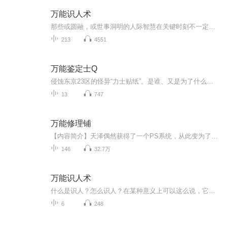
万能识人术
那些或圆融，或世事洞明的人际智慧在关键时刻不一定能帮你的忙，这绝对不是大师们的错，你可能根本就没有办法或没来得及体察他人，就做出了盲目的判断并急于采取行动了！
213
4551
万能鉴定士Q
侵蚀东京23区的怪异“力士贴纸”。是谁、又是为了什么贴这种东西的呢？年轻周刊记者小笠原在追寻真相时，和一位拥有猫一般敏锐妖媚眼睛的美女相遇了。凛田莉子，23岁，是一位能够在一瞬间看穿万物的价值、真假以及本质的万能鉴定士。她原本是一个天然到无...
13
747
万能修理铺
【内容简介】天泽偶然获得了一个PS系统，从此变为了修理大师，世间的一切都在他的修理范围之内，小到一根针，大到航空母舰，统统都不是问题。除了修理物品外，活物同样也可以修理。ps系统不仅仅可以修理，还可以发展出黑科技。随着各种各样的黑科技被天泽...
146
32.7万
万能识人术
什么是识人？怎么识人？在某种意义上可以这么说，它既不是科 学，也不算天分。它侧重的是知道该去看些什么，听些什么，具有好 奇心及耐心去搜集重要的信息，并从一个人的外貌、肢体语言、声音 和行为上归纳出一套模式。在阅读本书之前，你可能已掌握了...
6
248