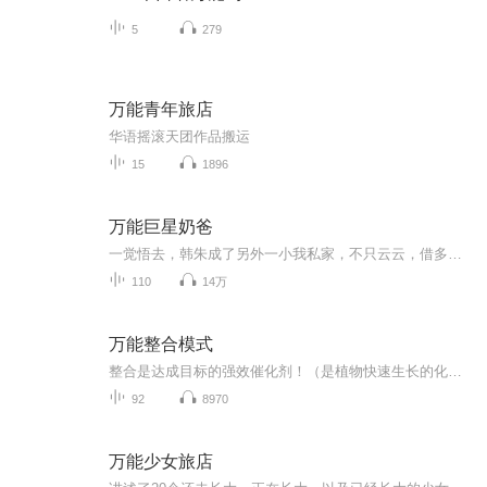
5
279
万能青年旅店
华语摇滚天团作品搬运
15
1896
万能巨星奶爸
一觉悟去，韩朱成了另外一小我私家，不只云云，借多了一个古灵粗怪的小公主。正在他人眼里他是男神，是歌神，是厨神，是综艺之神，顺手写的皆是神做，但是正在萱萱小小的内心，爸爸是万能的存正在，他是科教家，是哲教家，是百事通，是鼎力士。上一世他冒死事情逃逐名利，那一世他只念放心糊口做辱娃奶爸。本小说为AI合成小说，完全免费收听，无须购买，即可收听...
110
14万
万能整合模式
整合是达成目标的强效催化剂！（是植物快速生长的化肥!）人与人最大的区别，就是整合思 维的区别！要么整合别人，要么被别人整合，2者除外，说明你毫无利用价值，只能被淘汰；整合关键不为所有，只被所用。记住一点：你的成果，永远逾越不了你的志向。你缺...
92
8970
万能少女旅店