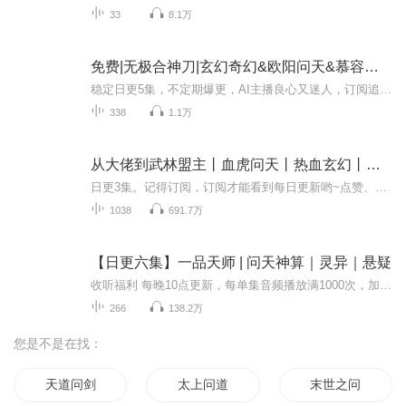
33
8.1万
免费|无极合神刀|玄幻奇幻&欧阳问天&慕容菲菲
稳定日更5集，不定期爆更，AI主播良心又迷人，订阅追更不迷路！ 【内容简介】 剑为兵中圣，刀为器之王！ 自古以来的江湖路，就充满了血雨腥风；有腹黑的奸诈，也有忠肝义胆的情意；人和神都有七情六欲。 残阳如血，红叶纷飞； 问天：“下辈子，如果可...
338
1.1万
从大佬到武林盟主丨血虎问天丨热血玄幻丨多人有声剧丨vip免费
日更3集。记得订阅，订阅才能看到每日更新哟~点赞、评论、五星好评越多，更新越多！【内容简介】闯荡江湖、闯荡江湖，闯到头儿了，也没能看清楚这江湖是个啥样……【作者/主播】作者：小楼听风云主播：话唠如意【购买须知】1、本作品为付费有声书，前80集...
1038
691.7万
【日更六集】一品天师 | 问天神算｜灵异｜悬疑
收听福利 每晚10点更新，每单集音频播放满1000次，加更3集。订阅每满500，加更5集。作品简介顾清寒，一个落魄潦倒的天师后人。癞子九，一个命犯丧煞的痞子地头蛇。天下奇人千千万，俩人最少坑一半。一路火花带闪电，一品天师少年郎。角色顾清寒——喜小玖(...
266
138.2万
您是不是在找：
天道问剑
太上问道
末世之问