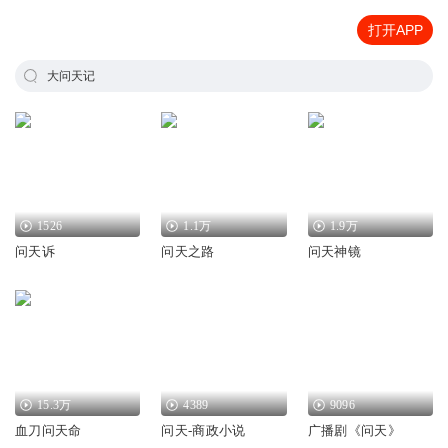
打开APP
大问天记
1526
1.1万
1.9万
问天诉
问天之路
问天神镜
15.3万
4389
9096
血刀问天命
问天-商政小说
广播剧《问天》