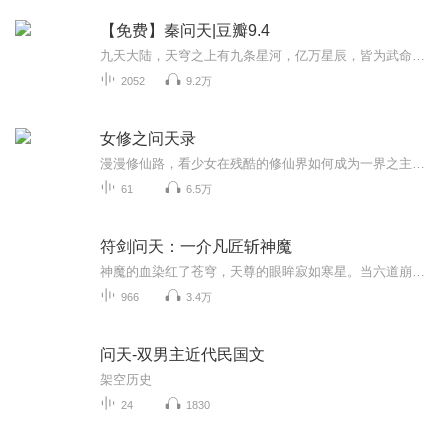
【免费】秦问天|豆瓣9.4
九天大陆，天穹之上有九条星河，亿万星辰，皆为武命星辰，武道之人，可沟通星辰，觉醒星魂，成武命修士。 传说，九天大陆最为厉害的武修，每突破一个境界，便能开辟一扇星门，从而沟通一颗星辰，直至，让九重天上，都有自己的武命星辰，化身通天彻地的...
2052
9.2万
女修之问天录
漫漫修仙路，看少女在残酷的修仙界如何成为一界之主，如何理解艰险成就自身！
61
6.5万
符剑问天：一介凡匠斩神魔
神魔的血染红了苍穹，天尊的眼眸寂如寒星。当六道崩塌、众生如蚁，一个凿石为生的少年，正蜷缩在废墟里躲避天火。他不懂何为天道，只想活下去——直到那柄上古符剑，从尸山血海中飞入他掌心。一念起，凡胎换骨；一剑出，阴阳逆乱。从此，他以石匠之手执仙...
966
3.4万
问天-双男主近代民国文
架空历史
24
1830