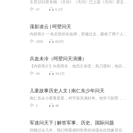
主页1问1答专辑-《天对》《天问》已上架《天问》原文译文见评论区，共47集《天问》从来就被认为是首难读的诗。其所以难读，最主要的原因是整首诗都是由神话、传说、历史交织构成，但却全由简短的诘问来表达。因为年代的久远，早在两千年前的汉代，其中很多...
47
5.2万
谍影凌云 | 呵壁问天
内容简介 一名后世的化妆师，穿越过去，吸收了两个人的记忆。追查日谍，捣毁无数日谍组织，抓捕一名又一名日谍的楚凌云，同时伪装成日本人，深入敌群，套取情报，周旋在日本高层之中。在那个动荡的年代，楚凌云用自己的机智和智慧，为祖国的烽火事业贡献着...
1550
810万
兵血未冷（呵壁问天演播）
【内容简介】向死而生，他历久弥坚；风刀霜剑，他兵血未冷；一次考验心智与应变的卧底行动；一场证明忠诚与背叛的亡命之旅；是信仰，他甘之如饴；是军人，他保家卫国基因学家唐俊的细胞学研究取得重大进展，一种极其稳定的、对癌细胞有吞噬作用的血清被提...
44
34.5万
儿童故事历史人文 | 南仁东少年问天
南仁东从小爱看星星，对宇宙充满好奇。他学习刻苦，立志要为祖国建造世界顶尖的望远镜。为了选址，他走遍深山，磨破无数双鞋，花了十二年才找到地方；为了建成“天眼”，他二十二年迎难而上，从没放弃。从仰望星空的孩子，到“天眼之父”，南仁东用一生兑...
1
48
军迷问天下 | 解答军事、历史、国际问题
回顾过去几年，我们明显感到世界的动荡在此现象背后，究竟蕴含着什么企图？比如美国为什么要从阿富汗撤兵？它难道预见不到塔利班会卷土重来吗？又比如俄乌战争究竟会走向何方？乌克兰会成为日本之后第二个受到核攻击的国家吗？让我们来听听专业军事评论员...