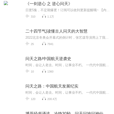
《一剑逆心 之 逆心问天》
日更5集，不定期爆更！订阅可以收到更新提醒哦~ 【内容简介】 三百年骗局，十二代牺牲。三个女人在等，一个人去问。天道不公，那就逆了这心，问一问天。 【作者介绍】 作者：上观天相 【主播介绍】 我是奇迹小说的AI主播，更新稳定，为您播讲...
310
1.1万
二十四节气|读懂古人问天的大智慧
2022北京冬奥会开幕式的倒计时，张艺谋导演用上了我们的传统文化二十四节气，满满的中国风迎面扑来。加上前段时间闹得沸沸扬扬的二十四节气申遗的话题，看得每一个中国人都扬眉吐气，神清气爽。 二十四节气，是中华民族悠久历史文化的重要组成部分，表达了...
25
7941
问天之路/中国航天逆袭史
时间，会让人老去。时间，让事业不朽。 一代代中国航天人夙兴夜寐、风雨兼程，缕缕青丝变成满头白发，一腔热血化作青山忠魂。一代代航天人前赴后继、攻坚克难，将千百年来的中华民族的飞天梦变成了现实。“为了国家强盛，民族复兴”。——在中国航天的发展...
10
1360
问天之路：中国航天发展纪实
时间，会让人老去。时间，让事业不朽。 一代代中国航天人夙兴夜寐、风雨兼程，缕缕青丝变成满头白发，一腔热血化作青山忠魂。一代代航天人前赴后继、攻坚克难，将千百年来的中华民族的飞天梦变成了现实。 “为了国家强盛，民族复兴”。——在中国航天的发...
120
200.4万
博哥经书诵读。冷静30秒。问天问地问神仙