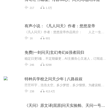
217
1.3万
有声小说：《凡人问天》作者：悠悠皇帝
《凡人问天》作者：悠悠皇帝作品简介： 人之一生，是否生老病死富贵贫贱皆是命中注定？ 主人公陆生虽身为卑微乞丐，却心怀大志打破命运枷锁，偶得机缘踏入修炼之途，从此开始了一段宏大飘逸、爱恨纠缠的玄幻旅程…… 各种神奇法宝、玄妙神通、极...
16
601
免费|一剑问天|玄幻奇幻&强者回归
稳定日更5集，不定期爆更，AI主播良心又迷人，订阅追更不迷路！ 【内容简介】 一剑在手，天涯何处去不得？一剑在手，逆天改命何不可？ 【作者介绍】 作者：迟暮
246
8298
特种兵学校之问天少年 | 八路叔叔
茫茫环宇，浩浩太空。多少梦想，多少憧憬。为建设航天大国，实现航天梦，五名少年经过残酷训练，最终成为了合格的航天员，将执行一系列的太空飞行和作战任务。在这里，他们将乘坐飞船进入太空并与东方空间站对接，进行一系列的科学实验；在这里，他们将打...
238
413.4万
《天问》原文译|屈原|问天实验舱、天问一号名源