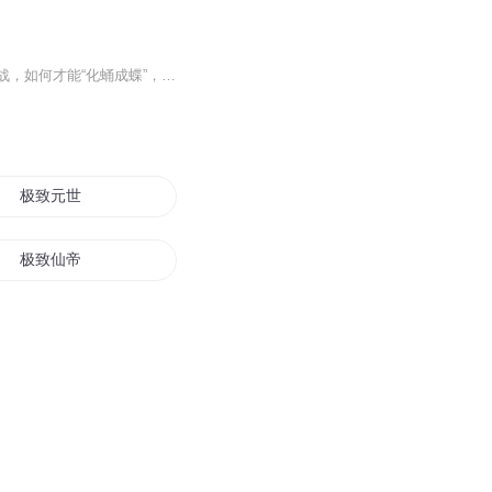
高挑战、高回报、高成长是猎头行业的特征，那些勇敢迈入猎头行列的新人，将面临哪些挑战，如何才能“化蛹成蝶”，希望获得职业与人生的“蜕变”？猎头究竟有着哪些独门秘技，值得企业HR应该向猎头学习并移植到企业招聘中？本书讲述作者从HR转身为猎头顾问...
极致元世
极致仙帝
重生之极致人生
极致之武
极致帝君