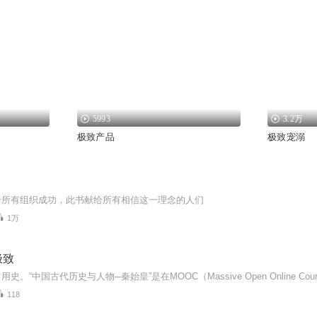
5993
3.2万
极致产品
极致宠溺
给所有组织成功，此书献给所有相信这一理念的人们
1万
极致
118