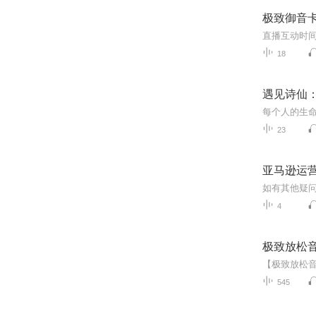
极致御音
18
遇见诗仙
23
亚马逊运营
如有其他疑问
4
极致放松
545