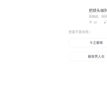
把猎头做
22
您是不是在找：
斗之极致
极致男人在
极致之仙
灵无极致
极致斗罗世