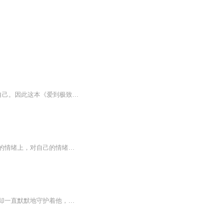
成长真的就是一条自我认识的道路，这个自我认识不是单行道，而是多面的、360度地认识自己。因此这本《爱到极致是放手》，就可以让你去映照一下自己和父母、子女、爱人，以及和自己的关系，自行对号入座，看到自己多个角度的不同层面，对其他人的感受能够有个不同维度的体察和认识。
解读亲密关系的必读经典，让你从关系中找回自己关系中的问题，其实都出在我们自己内在的情绪上，对自己的情绪负责就不会再受那么多的苦，关系就会越来越好。
魏琛感到自己像个大笑话，爱错了人，信错了人，最终被众人抛弃。但是，他的自闭媳妇儿却一直默默地守护着他，照顾他的生活起居，保护他免受伤害。在黑暗的夜晚，魏琛想起了自己的过错，希望如果有来生，他会更加珍惜陈黎，用最温柔的方式爱护他，给他最完...