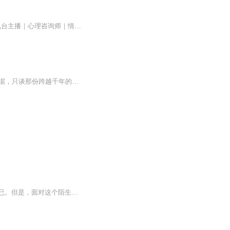
直播互动时间：20.00-0.00粉丝专属互动v：CC1579064主播介绍：00后金牛座医学生情感电台主播｜心理咨询师｜情感自媒体博主微信视频号/微博/抖音/Q音/网易云/公众号/小红书同名搜索：宋初恩beryl专辑介绍：听说治愈的声音可以温暖人的内心，所以希望我可以...
每个人的生命里，都需要一次与李白的相遇。本专辑精选50首李白传世名篇，不讲枯燥的考据，只谈那份跨越千年的极致浪漫与伟大。适合在疲惫生活中渴望喘息的你，也适合正在构建审美世界的学生。在这里，你会看到一种“绣口一吐就半个盛世”的豪迈，学会用“...
【极致放松音乐】有时候，乏了，累了，我们只是需要一个温暖的拥抱，一句轻声的安慰而已。但是，面对这个陌生的人群，又有几个人是值得托付的呢？如果你需要，我会在心灵的深处等你，用我创造出来的一个个音符，陪伴你。慢慢地，松弛下来，放松心情、舒张...