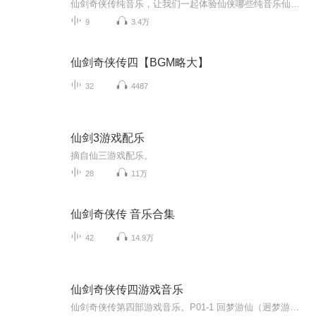
仙剑奇侠传纯音乐，让我们一起体验仙侠哪些纯音乐仙侠世界纯音乐
9
3.4万
仙剑奇侠传四【BGM略大】
32
4487
仙剑3游戏配乐
摘自仙三游戏配乐。
28
11万
仙剑奇侠传 音乐合集
42
14.9万
仙剑奇侠传四游戏音乐
仙剑奇侠传第四部游戏音乐。P01-1 回梦游仙（迥梦游仙）（主题曲） P01-2 回梦游仙（迥梦游仙）（笛子合奏版） P01-3 回梦游仙（迥梦游仙）（二胡独奏版） P02 清平乐 （青鸾峰） P03 寒声碎（石沉溪洞、剑林） P04 踏歌行 （紫云架、八公山、碗丘山、醉花荫） P05 *探野踪（湖边森林、百翎洲） P06 寿阳曲 （寿阳） P07 *迷香梦绕（迷雾绕）（夜探柳府、千佛塔） P08 别洞天 （居巢国） P09 *风水惊变（阴魂游）（淮南王陵） P10 太平欢 （太平村） P11 *西域风（播仙镇） P12 步虚词 （太一仙径、清风涧） P13 昆仑道 （琼华派） P14 仙妖乱 （琼华派—后期） P15 仙妖乱·变调 （琼华迷宫） P16 迷离境 （须臾幻境—酒、财） P17 沙幕天 （月牙河道、月牙村） P18 戏弄潮 （即墨） P19 *漫火涉（炎帝神农洞） P20 亘古谣 （不周山） P21 镇魂调 （无常殿） P22 哀幻瞑 （幻暝界） P23 凤歌青天 （云天河主题） P24 玉水明沙 （韩菱纱主题） P25 织梦行云 （柳梦璃主题） P26 苍浪剑赋 （慕容紫英主题） P27 寂难永劫 （玄霄主题） P28 寂难永劫·变调 （卷云台）（玄霄主题） P29 焚心以火 （玄霄主题） P30 焚心以火·变调 （玄霄主题） P31 君莫思归 （千佛塔顶层剧情） P32 *孤华逝（梭罗树仙·亡） P33 *归云梦（玄霄梦境） P34 *哀凉泪（亡悼） P35 *寄风思（往事） P36 *沧海腾（剧情音乐-琼华派） P37 大开眼界（轻松版）（交易系统、即墨花灯） P38 浣花洗剑（前期战斗音乐，宣传动画2配乐） P39 浣花洗剑·变调（前期战斗音乐，宣传动画3配乐B） P40 *肆涌暗云 （后期战斗音乐） P41 *肆涌暗云·变调 （后期战斗音乐） P42 *凶兆天降（剧情音乐-神将句芒） P43 *会心一击（战斗音乐-神将句芒） P44 *混沌蚀空（战斗音乐-淮南王） P45 *临危恃勇（战斗音乐-狐仙） P46 *烈焰炙心（战斗音乐-熔岩兽王） P47 神威千重（战斗音乐-衔烛之龙） P49 回梦游仙·变调（动画二） P51 凄凉雪·变奏（仙三、酆都） P52 怀刃浴血（仙三外、柳府迷宫战斗音乐） P53 妖域（仙剧） P54 仗剑（仙三、王魁山战斗音乐） P55 大地之母（仙剧、封神陵） P56 山镇西犯（仙三外） P57 少年行·变奏（仙三外） P58 水岸风堤（仙三、初入柳府） P59 春晖爱日·变奏（仙三外、柳府就餐） P60 雨过河源（仙三外） P61 仙剑问情（挥剑问情歌曲版）（仙三外、琴姬弹唱） P62 快乐逍遥（仙剧、酒仙翁剧情） P63 玉满堂·变奏（仙三、财神爷剧情） P65 问心思旧（仙三外） P66 春晖爱日（仙三外、转轮镜台剧情） P67 紫鸦乌（仙三、转轮镜台追兵将至） P68 眉间心上·变奏（仙三外、玄霄夙玉剧情） P69 蝶恋（仙一、LIVE复刻版） P70 乐满地（仙三外、粽子与鸡剧情） P71 青玉案（仙三、魔剑支线） P72 御剑江湖－变调－典藏版（仙三、片尾、偃师支线、片头忠告）