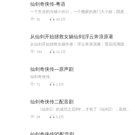
仙剑奇侠传-粤语
一个失业的当铺小伙计，一个翘家的唐门大小姐，阴差阳错地结伴闯荡江湖。本以为是红尘中的小打小闹，谁料到神秘魔剑如影形，珍贵仙书纷至沓来，魔化的霹雳死士不死不休追杀，缥缈的蓬莱仙洲变成了血海尸山！更有禁忌的上古邪术突现人间，瑰丽的幻梦映射诸...
31
43.2万
从仙剑开始拯救女娲仙剑|浮云奔浪原著
从仙剑开始拯救女娲作者：浮云奔浪演播：雪花琉璃团队 这是一部融合了仙侠、穿越和奇幻元素的故事。主角谢云书，一个意外穿越到仙剑世界的现代人，被魔界夜叉国大长老魔翳收养。他在这个世界中逐渐成长，学习武功，结识了李忆如，并与她一同经历了...
743
11.1万
仙剑奇侠传—原声剧
仙剑奇侠传。
71
1.5万
仙剑奇侠传二配音剧
《仙剑1》的成功之后8年，才有了《仙剑2》，虽然口碑不佳，但剧情尤其是配乐，依然是有很多可圈可点之处，下面为大家带来《仙剑奇侠传2》全剧情配音剧，一起来看看吧。
24
5.2万
仙剑奇侠传95配音剧