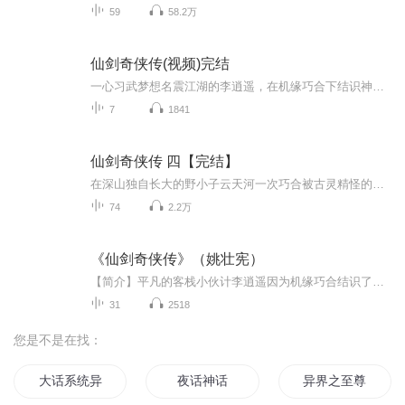
59
58.2万
仙剑奇侠传(视频)完结
一心习武梦想名震江湖的李逍遥，在机缘巧合下结识神秘少女赵灵儿，展开护卫佳人千里寻母的旅程。途中因为多管闲事，得罪了欢喜冤家林月如，又被苗族女阿奴死缠不放。面对蕙质兰心的赵灵儿、外刚内柔的林月如、烂漫天真的阿奴，他将要如何抉择呢。
7
1841
仙剑奇侠传 四【完结】
在深山独自长大的野小子云天河一次巧合被古灵精怪的韩菱纱拐下山，两人在一路的吵吵闹闹、行侠仗义中互许终生。为了解自己的身世和父母的过往，天河与菱纱决定拜入琼华派，途中与慕容紫英和柳梦璃结为生死之交。 当前尘往事一幕幕解开，他终是逆天改命，护...
74
2.2万
《仙剑奇侠传》（姚壮宪）
【简介】平凡的客栈小伙计李逍遥因为机缘巧合结识了女娲族后裔赵灵儿。赵灵儿所居之仙灵岛意外遭人袭击，李逍遥遂担任起护送灵儿往苗疆寻母的重任。在旅程中，李逍遥先后结识了林月如、阿奴。在赵灵儿帮助苗人祈雨解旱、惩奸除恶的过程之中，赵灵儿的身世...
31
2518
您是不是在找：
大话系统异界游
夜话神话
异界之至尊神话