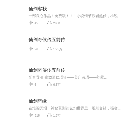
仙剑客栈
一部良心作品！免费哦！！！小说情节跌岩起伏，小说角色活灵活现，紧扣事件脉搏，高品质音频！！绝对震撼您的心灵。欢迎您的关注和订阅。。如果喜欢请给作品点赞，点赞，点赞，点赞啊！更希望您将喜欢的节目分享给小伙伴一起来享受！！所有专辑免费，免费，免费！重要的事情说三遍！说三遍！说三遍！说三遍！请做个优雅的动作，，小手点击分享出去吧！小手点击分享出去吧！小手点击分享出去吧！小手点击分享出去吧！小手点击分享出去吧！
45
2908
仙剑奇侠传五前传
26
15.5万
仙剑奇侠传五前传
配音导演 张杰夏侯瑾轩——姜广涛瑕——刘露...
6
6.3万
仙剑奇缘
在浩瀚无垠、神秘莫测的玄幻世界里，规则交错，强者为尊。这里，有古老神秘的修仙门派隐匿于云雾缭绕的深山之中，他们掌握着神奇的法术和高深的修炼秘籍；有奇异的妖兽横行在广袤的森林、险峻的山脉和幽深的峡谷，它们拥有强大的力量和独特的天赋；还有神...
318
1.3万