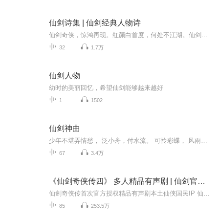
仙剑诗集 | 仙剑经典人物诗
仙剑奇侠，惊鸿再现。红颜白首度，何处不江湖。仙剑故事以中国古代的仙妖神鬼传说为背景、以武侠和仙侠为题材，在制作第一代游戏时之所以取名为《仙剑奇侠传》，姚壮宪解释是因为："仙"字代表像赵灵儿这样的人间仙女；"剑"代表江湖，代表武侠，也是代表李...
32
1.7万
仙剑人物
幼时的美丽回忆，希望仙剑能够越来越好
1
1502
仙剑神曲
少年不堪弄情愁， 泛小舟，付水流。 可怜彩蝶， 风雨花满楼。 人奇侠虽逍遥， 妖魔道，爱义柔， 红尘万丈有恩仇。 剑气收，笛音休。 憔悴宽衣， 红颜为君忧。 霜雪依稀灵珠泪， 奴有梦，月如钩。 正魔之争，爱恨情仇 丁原:翠霞派淡言真人门下弟子，幼年的颠沛成就他孤傲的性格，尽管外表冷漠，内心深处却埋藏着不曾熄灭的火焰。在经历种种少年磨砺，生离死别后，终於发现原来正魔之异永远都只在一念之间。所幸一缕天心不泯，终踏上仙道峰巅。在潜龙渊不仅游转大罗仙山更帮助冥轮老祖一同出谷重塑肉身。其后，助魔教、破鬼冢、访雪山、探冰宫，蓬莱大会上一举揭穿赫连宜的阴谋，更与阿牛、盛年等人一同决战万劫天君，成就了他的天陆神话。
67
3.4万
《仙剑奇侠传四》 多人精品有声剧 | 仙剑官方授权|仙剑4
仙剑奇侠传首次官方授权精品有声剧本土仙侠国民IP 仙侠世界观开山之作 全明星阵容配音 十五年传奇再现张思王之 | 妶耳 | 白杺瓒 | 王凯 | 赵毅 | 唐小喜 | 胡良伟 领衔姜广涛 | 季冠霖 献声徐宇隆 旁白全明星配音阵容倾情演绎让我们同赴仙...
85
253.5万