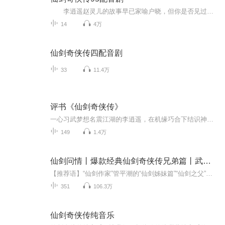
李逍遥赵灵儿的故事早已家喻户晓，但你是否见过最原始最纯正的“仙剑”？下面为大家带来的是《仙剑奇侠传》配音剧，仙剑奇侠传最原始的95版全剧情配音剧，带我们回到最初的感动。
14
4万
仙剑奇侠传四配音剧
33
11.4万
评书《仙剑奇侠传》
一心习武梦想名震江湖的李逍遥，在机缘巧合下结识神秘少女赵灵儿，展开护卫佳人千里寻母的旅程。途中因为多管闲事，得罪了欢喜冤家林月如，又被苗族巫女阿奴死缠不放。面对蕙质兰心的赵灵儿、外刚内柔的林月如、烂漫天真的阿奴，他将要如何抉择呢。他是贼...
149
1.4万
仙剑问情丨爆款经典仙剑奇侠传兄弟篇丨武侠仙侠畅销书
【推荐语】“仙剑作家”管平潮的“仙剑姊妹篇”“仙剑之父”姚壮宪、“龙族之父”江南联合作序！国内顶尖畅销书作家：南派三叔、萧鼎、沧月、骷髅精灵、徐公子胜治、猫腻、凤歌、树下野狐、燕垒生、马伯庸、楚惜刀、唐家三少、天蚕土豆、有时右逝 集体推荐...
351
106.3万
仙剑奇侠传纯音乐