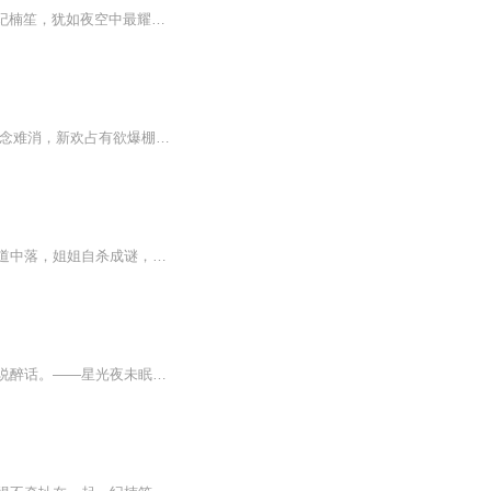
在繁华喧嚣的娱乐圈背后，隐藏着多少不为人知的秘密与阴谋？ 曾经，南阳市的“清纯女神”纪楠笙，犹如夜空中最耀眼的星辰，熠熠生辉。然而，家族的轰然没落，姐姐的离奇惨死，如晴天霹雳，将她的世界彻底击碎。在痛苦与绝望中，她将怀疑的矛头指向了商界巨...
女主：纪楠笙 男主：霍宏逸纪楠笙为翻姐姐冤案，与霍宏逸缔结利益契约，旧爱梁佳景执念难消，新欢占有欲爆棚。爱恨纠缠间，真相与真心渐显，这场博弈谁能全身而退？
落魄千金纪楠笙沦为三流女星，意外与能掌控娱乐版图的霸总霍宏逸产生了交集。纪楠笙家道中落，姐姐自杀成谜，迫于男友母亲的逼迫与相恋多年的男友分手，为了有个靠山获得星途上的资源，继续调查姐姐自杀真相，与腹黑的霍公子签订协议，他以星光为牢，为她...
忙碌了一天，我知道你有些疲倦。孤独的夜晚，有我在你身边。让我们一起，聊聊心事，说说醉话。——星光夜未眠。...