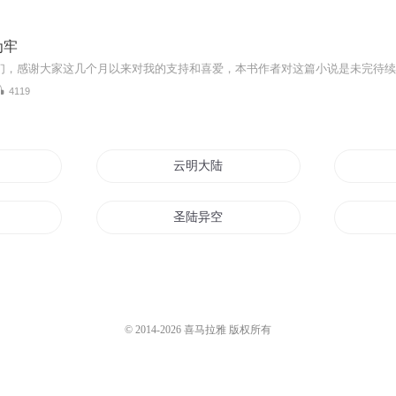
为牢
4119
云明大陆
圣陆异空
魔武之陆
神魔大陆
九星大陆
© 2014-
2026
喜马拉雅 版权所有
剑神
神的大陆