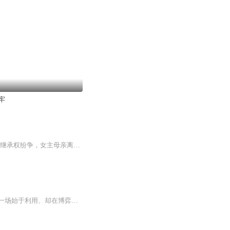
牢
作者：南巷茶茶。 以现代娱乐圈名利场为核心舞台，叠加豪门家族恩怨线。牵扯出继承权纷争，女主母亲离奇死亡等过往谜团，还融入了影后“白月光”的情感纠葛设定。属于带虐心赎感的都市言情，笔触细腻，融合甜虐交织的情感拉扯，刻画...
《予你星光为牢》落魄千金纪楠笙为翻姐姐旧案，被迫与霍氏掌权者霍宏逸达成交易，陷入一场始于利用、却在博弈中渐生情愫的纠葛。一边是青梅竹马梁佳景的深情守护，一边是霍宏逸强势偏执的掌控欲，当真相与感情激烈碰撞，她在爱与恨的漩涡中挣扎，究竟是沦...