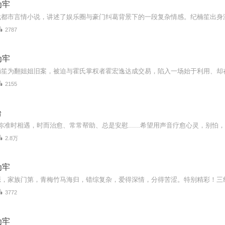
为牢
2787
为牢
2155
台
与你准时相遇，时而治愈、常常帮助、总是安慰......希望用声音疗愈心灵，别怕，我
2.8万
为牢
3772
为牢