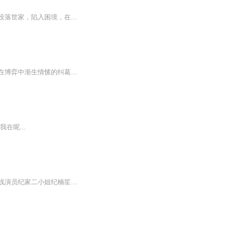
这是一部现代都市言情小说，讲述了娱乐圈与豪门纠葛背景下的一段复杂情感。纪楠笙出身没落世家，陷入困境，在娱乐圈努力打拼。霍宏逸是南阳市权势滔天的霍家继承人，性格冷峻且占有欲极强，对纪楠笙有着难以割舍的情感。梁佳景则是与纪楠笙青梅竹马的富家...
落魄千金纪楠笙为翻姐姐旧案，被迫与霍氏掌权者霍宏逸达成交易，陷入一场始于利用、却在博弈中渐生情愫的纠葛。一边是青梅竹马梁佳景的深情守护，一边是霍宏逸强势偏执的掌控欲，当真相与感情激烈碰撞，她在爱与恨的漩涡中挣扎，究竟是沦为金丝雀，还是能...
在呢...
几对豪门之恋，家族门第，青梅竹马海归，错综复杂，爱得深情，分得苦涩。特别精彩！三线演员纪家二小姐纪楠笙，为给死去的姐姐翻案，被迫与权势滔天的霍公子缔结权钱虐恋，沦为笼中金丝雀。前尘旧爱遭棒打鸳鸯，爱而不得；复仇之路荆棘丛生，她在交易与真...