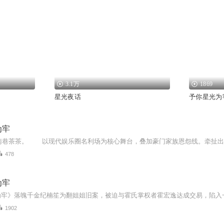
3.1万
1869
星光夜话
予你星光为
为牢
478
为牢
1902