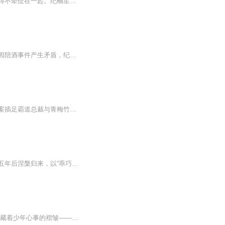
命运这东西还真是很奇妙呢。该在一起的人不能在一起，不该在一起的人却因为某些事而不得不牵扯在一起。纪楠笙家道中落，姐姐自杀成谜，迫于男友母亲的逼迫与相恋多年的男友分手，为了有个靠山获得星途上的资源，继续调查姐姐自杀真相，与腹黑的霍公子签订...
纪楠笙在娱乐圈摸爬滚打，纪家倒台后她失去依靠，为求发展主动接近霍宏逸，两人在夜笙因陪酒事件产生矛盾，纪楠笙还遭遇记者围堵等危机，故事由此展开。
落魄富家小姐跻身影视圈，不想被潜规则，成为三流女艺人。无奈圈内弱肉强食，为家族翻案插足霸道总裁与青梅竹马间，游戏在三人之间展开。
影星纪楠笙与霍公子的情感纠葛。纪楠笙为事业主动接近霍公子，却因背负罪孽远走他乡，五年后涅槃归来，以“乖巧女友”身份重新接近，最终在演艺事业登顶的同时，与霍公子展开一段充满算计与真心的感情
《墨痕里的星光》以细腻如宣纸晕染的笔触，铺展一幅浸润着青春气息的校园长卷。 笔墨间藏着少年心事的褶皱——是夹在笔记本里未送出的纸条，是走廊擦肩而过时骤然加速的心跳，那些欲言又止的情愫，像宣纸上淡墨勾勒的轮廓，朦胧却自带光韵。 也有师者如...