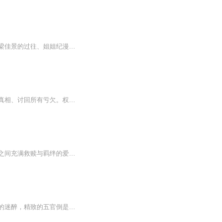
《予你星光为牢》讲述纪楠笙与霍宏逸因利益绑定，在纠缠中情感渐生，却牵扯出与前男友梁佳景的过往、姐姐纪漫兮的旧案等，众人在爱恨情仇与阴谋中挣扎的故事。
予你星光为牢，以爱设局，以情困一生。落魄千金身负陈年旧案，隐忍入局，只为揭开尘封真相、讨回所有亏欠。权势滔天的腹黑总裁，执念深重，步步为营，将她圈入自己的世界里。本是一场各取所需的靠近，却在不知不觉中动了真心、乱了情根。迷雾层层笼罩，阴...
《予你星光为牢》是一部现代都市言情小说，讲述了天才小提琴家沈星晚与商界新贵纪修远之间充满救赎与羁绊的爱情故事。 沈星晚年少成名，却因一场意外失去听觉，跌入人生低谷；纪修远表面冷峻强势，实则背负家族枷锁。一场偶然相遇，让两条平行线交汇——他...
按道理说本来就只是很简单的利益交换，可是他却总觉得不痛快。 纪楠笙视线带着浅浅的迷醉，精致的五官倒是比平日添了写妩媚，眨了眨眼，好半晌才努力地垫脚在他下巴吻了吻。 蹙眉再次重复道，“我们回去吧，我真的有点不舒服。” 霍宏逸盯着她的...