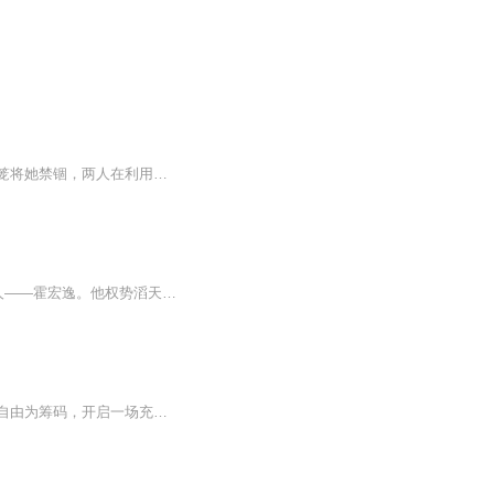
豪门倾覆的落魄千金纪楠笙，为复仇以身入局，与偏执掌权人霍宏逸签下契约。他以星光为笼将她禁锢，两人在利用与试探中沉沦。爱恨纠缠、阴谋迭起，昔日牢笼终成救赎，上演一场极致虐恋与双向奔赴。
她曾是名门千金，一朝家破人亡，为查清姐姐“自杀”真相，她主动攀附上南阳市最危险的男人——霍宏逸。他权势滔天，冷戾薄情，身边绯闻不断，心里却始终藏着一个白月光。她以为这只是一场交易：他给她资源，她给他乖巧。可他步步紧逼，占有欲强得令人窒息...
纪家败落，昔日千金纪楠笙为替姐姐纪漫兮翻案，不得不周旋于权倾南阳的霍宏逸身边，以自由为筹码，开启一场充满算计的利益交换。霍宏逸，这位传闻中冷漠矜贵、占有欲极强的霍公子，买断了她的自由，却在日复一日的纠缠中，对这只看似温顺实则带刺的 “小猫...