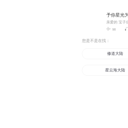
予你星光
98
您是不是在找：
修道大陆
星云海大陆
空想大陆
异界大陆之
斗罗大陆之