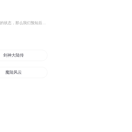
亲爱的 宝子们，感谢大家这几个月以来对我的支持和喜爱，本书作者对这篇小说是未完待续的状态，那么我们预知后事如何，就只能耐心等待了。不过我有上新的专辑，要是还喜欢我，可以去看看我的新专辑[归梦入梦]！等你们哦！我会努力练到你们喜欢的声音，在...
剑神大陆传
魔陆风云
重生之仙魔大陆
圣灵大陆
异世之风云大陆