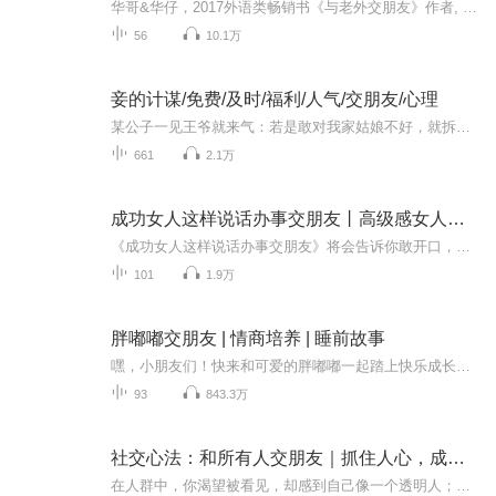
华哥&华仔，2017外语类畅销书《与老外交朋友》作者, 山西卫视创意创业类节目《异想天开》首席英语交流类cp组合。他们将22年与老外交流、交朋友的切身经验和授课精华，浓缩成50堂英语交流课程。助你解决90%以上中国英语学习者都有的痛点：学了英语这么多年...
56
10.1万
妾的计谋/免费/及时/福利/人气/交朋友/心理
某公子一见王爷就来气：若是敢对我家姑娘不好，就拆了你这破王府。谁说某姑娘老实，她比谁都狡猾，且......
661
2.1万
成功女人这样说话办事交朋友丨高级感女人说话之道
《成功女人这样说话办事交朋友》将会告诉你敢开口，是成为说话高手的步；有内涵，有品味的女人说话要显智慧；要懂得巧说服，说服力是女人成事的关键；要有亲和力，居于高位但不打“官腔”要以和为贵，这是职场女强人应学会的言行艺术；高情商是成功女人的...
101
1.9万
胖嘟嘟交朋友 | 情商培养 | 睡前故事
嘿，小朋友们！快来和可爱的胖嘟嘟一起踏上快乐成长的冒险旅程吧！在这里，我们将携手【养成好习惯】，点击收听《小猪胖嘟嘟成长日记》一起展开一场【职业探索大冒险】，点击收听《胖嘟嘟很忙》一起【提升安全意识】，学会保护自己，点击收听《胖嘟嘟有危...
93
843.3万
社交心法：和所有人交朋友｜抓住人心，成为社交导师！
在人群中，你渴望被看见，却感到自己像一个透明人；在会议上，你心中有独到的见解，却最终选择沉默；面对心仪的人，你鼓足勇气想要开口，话到嘴边却变成了无声的叹息。我们生活在一个由人际关系编织的巨大网络中。这个网络既是机会的海洋，也可能是焦虑的...