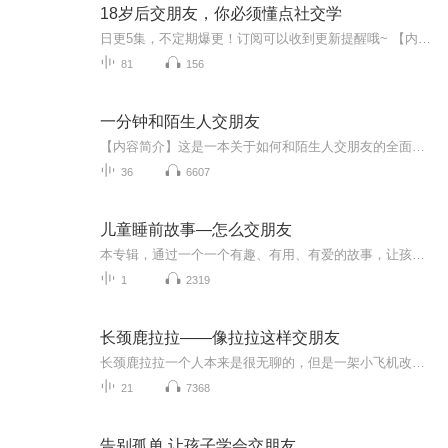
18岁后交朋友，你必须懂点社交学
日更5集，不定期爆更！订阅可以收到更新提醒哦~ 【内容简介】 一个人要想在激烈的社会竞争中抓住成功机遇，必须做好三件事 一要有一个广泛的交际圈 二要对自己的交际圈充分了解并能够对人际信息进行有效地管理 三要对所积累的人际资源进行合理地开发与...
81
156
一分钟和陌生人交朋友
【内容简介】这是一本关于如何和陌生人交朋友的全面而翔实的书。本书用浅显易懂的语言，加以相关的案例分析，让你读起来省力而又高效。【作者/主播】作者：宇琦主播：默默
36
6607
儿童睡前故事—怎么交朋友
本专辑，通过一个一个有趣、有用、有爱的故事，让孩子能够从故事中找到自己的管理朋友圈，处理儿童走向社会，走向交际的办法和启示，不光孩子爱听，还爱学，爱思考，成为儿童成长过程中的好帮手。
1
2319
长颈鹿拉拉——像拉拉这样交朋友
长颈鹿拉拉一个人本来是很无聊的，但是一架小飞机改变了它无聊的生活，它来到了动物国，认识了很多小动物，快来看看像长颈鹿拉拉是怎样交朋友的...
21
7368
告别孤单,让孩子学会交朋友