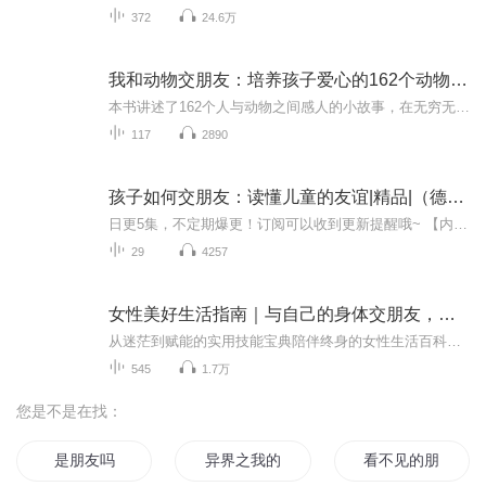
372
24.6万
我和动物交朋友：培养孩子爱心的162个动物故事|动物故事|儿童|培养爱心
本书讲述了162个人与动物之间感人的小故事，在无穷无尽的大自然中，动物也许是人类最亲密的朋友。孩子们天生喜欢动物故事，更喜欢动物世界里那些和孩子们息息相关的感人故事……人类有时是很脆弱的，我们生命中有时一半都是动物给的：知恩图报的黑叶猴，在...
117
2890
孩子如何交朋友：读懂儿童的友谊|精品|（德）诺拉·伊姆劳（NoraImlau）著|当代文学
日更5集，不定期爆更！订阅可以收到更新提醒哦~ 【内容简介】 在一个充满欢笑与泪水的小镇上，小公鸡普利和朋友们用纯真的心谱写着属于他们的童年乐章。起初，他们只是单纯地喜欢一起奔跑、嬉戏，却不知这份简单的情感正悄然改变着彼此的人生轨迹。当争吵...
29
4257
女性美好生活指南｜与自己的身体交朋友，与容貌焦虑、年龄焦虑说bye-bye｜女性成长
从迷茫到赋能的实用技能宝典陪伴终身的女性生活百科全书美好生活是清醒的选择、真实的接纳和勇敢的成长。内容简介 这是一本兼具专业深度与人文关怀的女性智慧宝典。全球销售量已经超过150万册，涵盖从青春期到更年期的11大生活领域，为现代女性提供了健康...
545
1.7万
您是不是在找：
是朋友吗
异界之我的朋友很多
看不见的朋友们