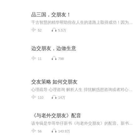
品三国，交朋友！
千古智慧的精华帮助你在人生的道路上取得成功！因为喜爱所以推荐，希望更多的朋友可以从中感悟，并用到您的工作、学习、事业当中。。。
52
5.5万
边交朋友，边做生意
11
798
交友策略 如何交朋友
心理疏导 心理咨询 解析人生 排忧解惑想咨询或者对心理学感兴趣想成为咨询师的朋友请您搜索添加张霞老师微信号：15076646404或者shouxixinlizixun(首席心理咨询的全拼),更多心理学知识欢迎您关注微信公众号：美丽花园心理咨询。专业心理咨询师在本专辑中为...
110
14万
《与老外交朋友》配音
该专辑是华哥华仔新书《与老外交朋友》的配音。新书将在4月中下旬上市，别错过哦！学了这么多年英语，但还是不能交流？老外就在面前，为何不敢上前？和Ta聊了几分钟，突然发现无话可说。要了老外联系方式，为何很少有第二次交流？一个老外，一个老中用亲身...
56
143.9万