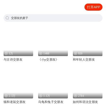
打开APP
交朋友的麦子
1万
1468
920
与古诗交朋友
《小p交朋友》
和年轻人交朋友
2.3万
1.1万
2784
猫和老鼠交朋友
乌龟和兔子交朋友
如何和语法交朋友