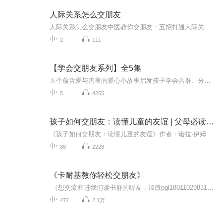
人际关系怎么交朋友
人际关系怎么交朋友中医教你交朋友：五招打通人际关系的任督二脉 当代年轻人的社交困境，堪比中医里的"气滞血瘀"——明明想交朋友，话到嘴边就成了"吃了吗""天气真好"，然后陷入沉默性尴尬。别急，今天咱们不用针灸也不用拔罐，就靠老祖宗的智慧，帮你...
2
111
【学会交朋友系列】全5集
五个蕴含爱与善良的暖心小故事启发孩子学会合群、分享、友好、包容与原谅。 《学会交朋友》全面解决幼儿社交启蒙阶段五大难题：学会包容，不自我 《会下星星蛋的黑母鸡》 学会分享，不小气 《我的神奇糖果树》学会友好，不冷漠 《刺刺鬼的刺掉了》 学会原谅，不埋怨 《风筝是谁的》学会合群，不孤单 《头发上的小鸟飞走了...
5
4265
孩子如何交朋友：读懂儿童的友谊 | 父母必读｜让孩子在交朋友中成长
《孩子如何交朋友：读懂儿童的友谊》作者：诺拉·伊姆劳 译者：祖静 演播：圆圆本书结合孩子的成长阶段，带领家长深入了解孩子友谊的发展特点和不同表现形式，认识“交朋友”在孩子成长过程中的重要作用，并看到孩子在“交朋友”的过程中面临的种种挑战和...
88
2228
《卡耐基教你轻松交朋友》
（想交流和进我们读书群的听友，加微pgl18011029831，请注明是通过什么途径了解到的播音）真正的财务自由是什么？ 财务自由，就是当你不工作的时候，也不必为金钱发愁，因为你有其他渠道的现金收入。当工作不再是获得金钱的唯一手段时，你便自由了。可以...
472
2.1万