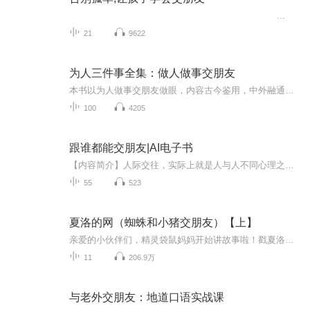
...
21
9622
为人三件事全集：做人做事交朋友
本书以为人做事交朋友做眼，内容古今鉴用，中外融通，多侧面，多角度，多层次的揭示为人这个主题。只要你认真听完我每天为你阅读的每一章，使用这本书 ，它会使你的人格更优秀，让你拥有不可思议的力量，去改变你的现状，拓宽你的视野，丰富你的内涵，实现...
100
4205
跟谁都能交朋友|AI电子书
【内容简介】人际交往，实际上就是人与人不同心理之间的“探测”与“把握”，总结应对规律，许多社交难题就能迎刃而解。本书从多个方面入手，讲述了与人交往、交谈的重要性，介绍了与不同类型的人——陌生人、上司、下属、同级、客户等的沟通、交往的方法...
55
523
夏洛的网（蜘蛛和小猪交朋友）【上】
亲爱的小伙伴们，精灵袋鼠妈妈开始讲故事啦！戳夏洛的网（蜘蛛和小猪交朋友）【下】听下部哦~我们一起来听听【夏洛的网】的故事吧。 《夏洛的网》是美国著名儿童文学家E·B·怀特写的一部关于友情的童话。在朱克曼先生家的谷仓里，蜘蛛夏洛和小猪威尔伯成...
11
206.9万
与老外交朋友：地道口语实战课