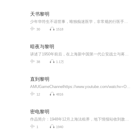
天书黎明
少年华符生不谙世事，唯独痴迷医学，非常规的行医手段让城中百姓对他又爱又怕。华符生因百医之死被误认为凶手，师父遗留的信中线索似指向神秘的“天书”。恰逢凉州城主之女文珏、百戏传人顾天也卷入其中，三人结伴前注凉州展开调查。文珏借城主府势力力保...
30
1518
暗夜与黎明
讲述了1950年前后，在上海新中国第一代公安战士与蒋介石特务企图颠覆新中国而斗争的故事，故事围绕一位拥有高智商但在旧社会并不得志、在新中国得到自新并成长的旧时期小警察与一位经验丰富的中共老特工联手搭档展开。
38
1.1万
直到黎明
AMUGameChannelhttps://www.youtube.com/watchv=OTw4HCH1JxA&list=PLwFY2FRIQ7pfdAmDX5ydl_k3aZ6b6vrge2014年，约书亚和他的姐妹贝丝和汉娜邀请他们的7名共同好友前来黑木山的小屋度假。在他们的庆祝活动中，由于迈克、艾蜜莉、洁西卡、马修和艾希莉对汉娜...
12
4816
密电黎明
作品简介：1948年12月上海法租界，地下情报站收到敌人“野狼计划”特务潜伏名单的关键密电。在敌人雷达探测，停电的阻扰下争分夺秒，与敌人展开激战，两名同志拼死掩护，壮烈牺牲。最终密电成功送达延安，粉碎了敌人的阴谋。1949年5月上海解放，幸存者缅怀...
1
1940