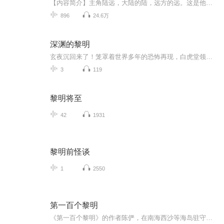
【内容简介】主角陆远，大陆的陆，远方的远。这是他依托主神的世界，穿越各个不同的次元，最终拯救濒临毁灭的移民飞船“黎明号”的故事。奇幻瑰丽的博德之门，战舰争霸的加勒比海，超日常的幻想乡，超展开的学园默示录，不一样的生化危机和倚天，当然，还...
896
24.6万
深渊的黎明
玄夜沉回来了！笼罩着世界多年的恐怖再现，白虎堂领导人牺牲了，新的堂长能否带领大家打败劲敌？外星的死神万里迢迢来到蓝星，是发动战争还是和平共处？目的为何？人类是否能守护自己的家园？敬请期待原创小说《深渊的黎明》随主角三人到一千年后的世界闯...
3
119
黎明将至
42
1931
黎明前怪谈
1
2550
第一百个黎明
《第一百个黎明》的作者陈俨，在南海西沙等海岛驻守十余年，对西沙的人和事既熟悉又充满真挚的感情。每一篇文章中，他都以朴实的文笔，从战士和小事入手，以小角度展现西沙守岛官兵真实的、独特的生活经历。他笔下的故事，有热血、有温情、更有无悔的青春...