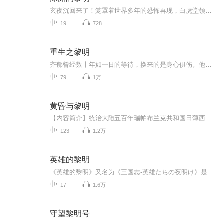
玄夜沉回来了！笼罩着世界多年的恐怖再现，白虎堂领导人牺牲了，新的堂长能否带领大家打败劲敌？外星的死神万里迢迢来到蓝星，是发动战争还是和平共处？目的为何？人类是否能守护自己的家园？敬请期待原创小说《深渊的黎明》随主角三人到一千年后的世界闯...
19
728
重生之黎明
齐郁曾经数十年如一日的等待，换来的是身心俱伤。他爱的人从未把他放在心上。不爱也就罢了，为什么要弄得他家破人亡。本以为生命走向终结，却意外的回到十年前。那时候，大错未铸，亲人犹在。一切竟然真的可以重来。本文三观不正，有虐有狗血有渣攻有扭曲...
79
1万
黄昏与黎明
【内容简介】统治大陆五百年瑞帕布兰克共和国日薄西山，国内积弊重重。因为一个贵族图谋叛乱的玩火行动，引发了一场史无前例的奴隶大起义。隐居的英雄放下过去，能否拯救濒临毁灭的国家？奴隶起义者们在尝到权力的味道之后又能走多远？一个北方的小城在强...
123
1.2万
英雄的黎明
《英雄的黎明》又名为《三国志-英雄たちの夜明け》是日本著名音乐人横山菁儿之作，为长达7小时的卡通电影《三国志》的开篇曲，也是日本自己精细的合成器配合以中国民乐乐器的一次结合展现发挥。音乐中的中国民乐乐器有二胡、古筝、琵琶等等，日方为了制作...
17
1.6万
守望黎明号