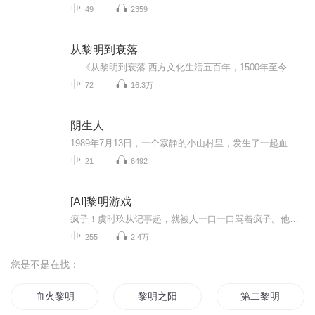
49
2359
从黎明到衰落
《从黎明到衰落 西方文化生活五百年，1500年至今（套装上下册）》史学大师将500年的西方文化编织成一部优美流畅、气势恢宏的史诗巨制、20世纪伟大的文化论著；两卷在手，纵览五百年西方文化的宏伟画卷！ 民主政治、个人自由、女权运动、性解放、...
72
16.3万
阴生人
1989年7月13日，一个寂静的小山村里，发生了一起血腥离奇的命案！ 一个有孕在身的妇人被杀死家中，肚子被剖开了一个窟窿，羊水混合着血液流出了好几米，五脏六腑耷拉了一地，一个婴儿在那摊血淋淋的内脏中蠕动着，不时发出一两声无力的啼哭。 我就是那个...
21
6492
[AI]黎明游戏
疯子！虞时玖从记事起，就被人一口一口骂着疯子。他掏了掏耳朵，对此并不回应。什么是疯子？精神失常还是脑子有病……亦或者是，杀人？杀人就是疯子？虞时玖笑了。“那这个世界上的疯子，太多太多了。”不是只有单纯杀了人才叫杀人，诛心、诬陷、借刀杀人...
255
2.4万
您是不是在找：
血火黎明
黎明之阳
第二黎明