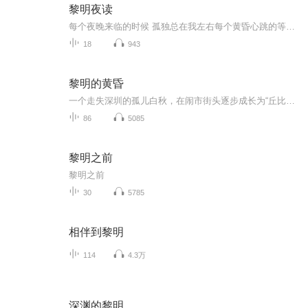
黎明夜读
每个夜晚来临的时候 孤独总在我左右每个黄昏心跳的等候 是我无限的温柔
18
943
黎明的黄昏
一个走失深圳的孤儿白秋，在闹市街头逐步成长为“丘比特”公司的核心成员。他本该围绕金钱和欲望度过一生，但因为一次偶然的交易变故，逐步卷入一场被人陷害和谋杀的绝境之中。他在逃脱追捕的过程中，与盲人女孩叶苏儿邂逅并结下深厚的情义，他原本善良的...
86
5085
黎明之前
黎明之前
30
5785
相伴到黎明
114
4.3万
深渊的黎明