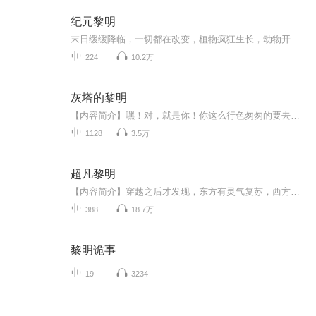
纪元黎明
末日缓缓降临，一切都在改变，植物疯狂生长，动物开始变异，粮食紧缺，看罗远带着系统为生存而战！
224
10.2万
灰塔的黎明
【内容简介】嘿！对，就是你！你这么行色匆匆的要去哪里啊？哦，我知道，我知道生活不易，不过也别太拼命了。你问我在这里干什么？哈哈，我只是坐在这里，讲一些老掉牙的故事，关于巫师，巨龙……你知道的，那些曾经在我们梦里出现过的东西。嘿，你猜怎么...
1128
3.5万
超凡黎明
【内容简介】穿越之后才发现，东方有灵气复苏，西方有诸神黎明。蒸汽大炮与神秘的碰撞，西方超凡的渐渐苏醒。【爆破大师】+【蒸汽专家】=【机械大师】【咒法师】+【剑士】=【咒剑士】各种各样的进阶、转职与隐藏职业，还有永无止境的探索。当西方的神秘渐...
388
18.7万
黎明诡事
19
3234